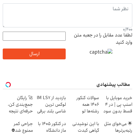
0
/
400
لطفا عدد مقابل را در جعبه متن
وارد کنید
ارسال
مطالب پیشنهادی
خرید موبایل با
سوالات کنکور
بازدید از IM LS7
🚀 رایگان
اسنپ پی | در ۴
1406 همه
لوکس ترین
جمع‌بندی کن،
قسط بدون سود
رشته‌ها لو
شاسی بلند برقی
حرفه‌ای نتیجه
و کارمزد!
رفت!!!!!
ایران در باشگاه
بگیر و رتبه برتر
🌟 می‌خوای مثل
با این نوشیدنی
در کنکور 1405 با
جراحی کمر
انقلاب
شو!
رتبه‌برترها
گیاهی کبدت
ماز دانشگاه
ممنوع شد⛔