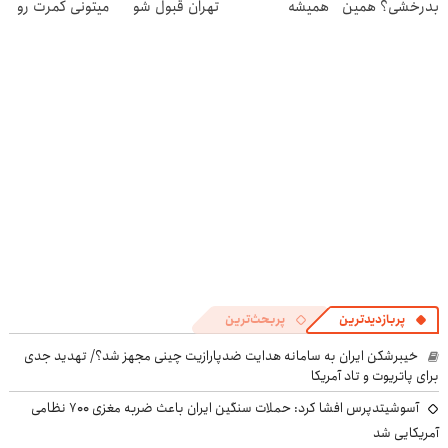
بدرخشی؟ همین
همیشه
تهران قبول شو
میتونی کمرت رو
الان دوره جت ماز
پرقدرته55%تخفیف
😎
در منزل درمان
رو شروع ک
کنی! 👈🏻
پرسش‌نامه
پربازدیدترین
پربحث‌ترین
خیبرشکن ایران به سامانه هدایت ضدپارازیت چینی مجهز شد؟/ تهدید جدی
برای پاتریوت و تاد آمریکا
آسوشیتدپرس افشا کرد: حملات سنگین ایران باعث ضربه مغزی ۷۰۰ نظامی
آمریکایی شد