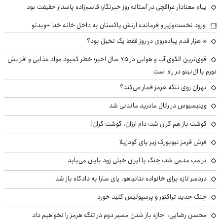
پیام معنادار عراقچی در آستانه روز خبرنگار؛ قاسم‌زاده پاسدار حقیقت بود
ورود نخست‌وزیر و فرمانده ارتش پاکستان به داخل خانه خدا +ویدئو
۱۰ هزار قدم پیاده‌روی در روز فقط یک تخیل بود؟
قوی‌ترین الگوی آب و هوایی در ۷۵ سال اخیر؛ خطر کمبود مواد غذایی و افزایش
تورم با ال‌نینو در راه است
تهران روی تنگه هرمز قمار می‌کند؟
وینیسیوس در رئال مادرید ماندنی شد
گوشت باز هم گران شد؛ دام ارزان، گوشت گران!
فرش قرمز نیویورک زیر پای گودزیلا
ترامپ مدعی شد: جنگ با ایران خیلی زود پایان می‌یابد
دردسر تازه برای خانواده نتانیاهو، پای سارا به دادگاه باز شد
جنگ جدید تراکتور و پرسپولیس کلید خورد
محسن رضایی: اجازه باز شدن مسیر دوم در تنگه هرمز را نخواهیم داد