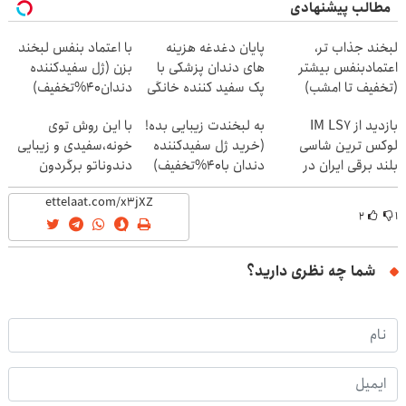
مطالب پیشنهادی
لبخند جذاب تر،
پایان دغدغه هزینه
با اعتماد بنفس لبخند
اعتمادبنفس بیشتر
های دندان پزشکی با
بزن (ژل سفیدکننده
(تخفیف تا امشب)
پک سفید کننده خانگی
دندان40%تخفیف)
بازدید از IM LS7
به لبخندت زیبایی بده!
با این روش توی
لوکس ترین شاسی
(خرید ژل سفیدکننده
خونه،سفیدی و زیبایی
بلند برقی ایران در
دندان با40%تخفیف)
دندوناتو برگردون
باشگاه انقلاب
(40%off)
۲
۱
شما چه نظری دارید؟