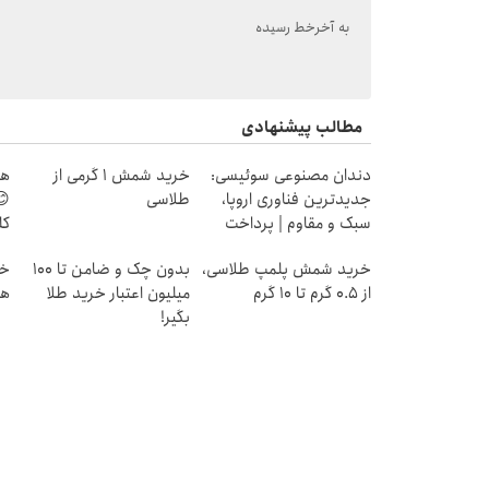
به آخرخط رسیده
مطالب پیشنهادی
دندان مصنوعی سوئیسی:
خرید شمش 1 گرمی از
هر
جدیدترین فناوری اروپا،
طلاسی
😊
سبک و مقاوم | پرداخت
کل
قسطی
خرید شمش پلمپ طلاسی،
بدون چک و ضامن تا 100
از ۰.۵ گرم تا ۱۰ گرم
میلیون اعتبار خرید طلا
هز
بگیر!