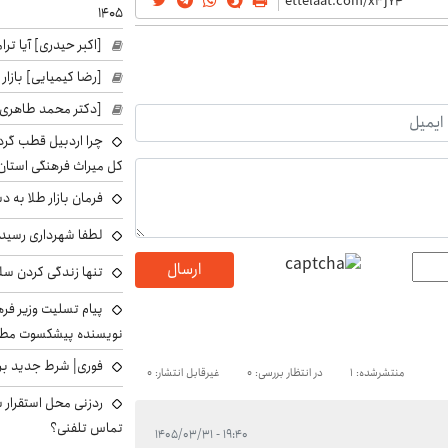
۱۴۰۵
[اکبر حیدری] آیا ت
[رضا کیمیایی] بازار
[دکتر محمد طاهری]
چرا اردبیل قطب گر
کل میراث فرهنگی استان
فرمان بازار طلا به 
لطفا شهرداری رسید
ارسال
تنها زندگی کردن سل
پیام تسلیت وزیر ف
نویسنده پیشکسوت مطب
فوری| شرط جدید برا
منتشرشده: 1
در انتظار بررسی: 0
غیرقابل انتشار: 0
ردزنی محل استقرار ش
تماس تلفنی؟
۱۹:۴۰ - ۱۴۰۵/۰۳/۳۱