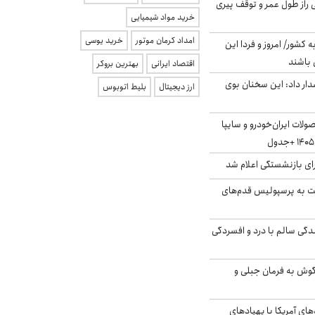
بلژیکی راز طول عمر و توقف پیری
خرید مواد شیمیایی
امداد کرمان موتور
خرید یوسی
ه کشور/ امروز و فردا این
 باشند
اقتصاد ایرانی
بهترین بروکر
ار داد: این سخنان بوی
ارز دیجیتال
بلیط اتوبوس
لات ایران‌خودرو و سایپا
ی بازنشستگی اعلام شد
ت به پرسپولیس قدم‌های
دگی سالم با درد و افسردگی
گوش به فرمان جبلی و
‌های آمریکا با پهپادهای