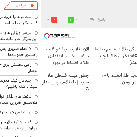
بازرگانی
ثبت برند یا خرید برن
پاسخ
0
0
کسب‌وکار شما مناسب‌ت
بررسی ویژگی های فن
این ویژگی ها را باید بلد
۷ اقدام ضروری پس 
 کی طلا داره، غم نداره!
الان طلا بخر پولشو 4 ماه
راهنمای خانواده‌ها
💎 (خرید طلا با چند
دیگه بده! سرمایه‌گذاری
یک)
طلا با اقساط بی‌بهره
راهی مطمئن برای ح
نوسان
خرید طلا آبشده با 100
چطور میشه قسطی طلا
چیدمان کیف مدرسه؛
ار تومن
خرید | با طلاسی پس انداز
سبک داشته باشیم؟
کنید
ناگفته‌های طلاق توا
متخصص ضروری است؟
روانشناس خوب در ت
کسب درآمد دلاری از 
مهارت زبان خود درآمد د