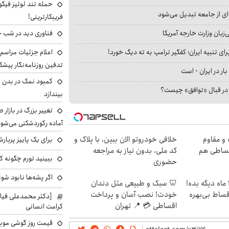
حمله تند لوئیز فیگو 
ای از جامعه تبدیل می‌شود
فریبکارترینی!
بان وزارت خارجه آمریکا
فناوری دید در شب 
ای تنبیه ایران؛ کفگیر ترامپ به ته دیگ خورد!
اعلام جزئیات مراسم 
تدفین روزنامه‌نگار پیشک
بار در ایران - است
کمبود نمک در بدن می
ا در قبال «توافق» چیست؟
بیندازد
تغییر بزرگ در بازار 
آماده رکوردشکنی می‌شو
و مقاوم
خلافی خودروتو الان ببین، با پلاک و
برای یک پاییز پربار
قساطی هم
کد ملی، بدون نیاز به مراجعه
ببینید تورم چگونه کم
حضوری
اگر پشه‌ها نابود شو
الان طلا بخر پولشو 4 ماه دیگه بده!
🦷 سبک و طبیعی مثل دندان
اقساط بی‌بهره
خودت! نصب آسان و پرداخت
[دکتر محمدعلی فی
اقساطی 💳 📍 تهران
کرامت انسانی