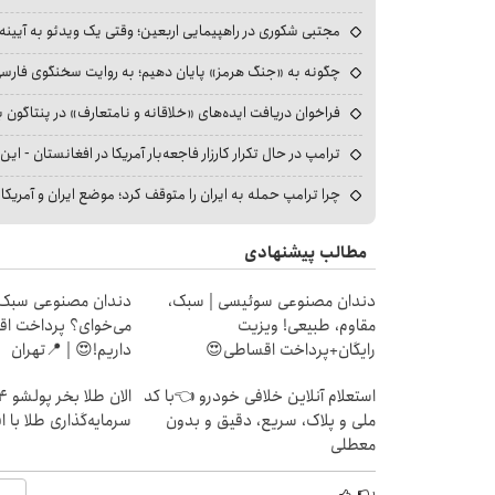
مجتبی شکوری در راهپیمایی اربعین؛ وقتی یک ویدئو به آیینه‌
چگونه به «جنگ هرمز» پایان دهیم؛ به روایت سخنگوی فارسی‌ز
فراخوان دریافت ایده‌های «خلاقانه و نامتعارف» در پنتاگون بر
ترامپ در حال تکرار کارزار فاجعه‌بار آمریکا در افغانستان - این 
چرا ترامپ حمله به ایران را متوقف کرد؛ موضع ایران و آمریک
مطالب پیشنهادی
دندان مصنوعی سوئیسی | سبک،
دندان مصنوعی سبک 
مقاوم، طبیعی! ویزیت
می‌خوای؟ پرداخت ا
رایگان+پرداخت اقساطی😍
داریم!😍 | 📍تهران
استعلام آنلاین خلافی خودرو 👈با کد
ملی و پلاک، سریع، دقیق و بدون
سرمایه‌گذاری طلا با 
معطلی