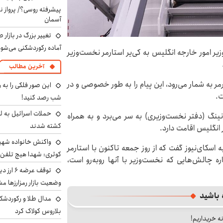
پیشرفته روسی؟/ پرواز ن
آسمان
تغییر بزرگ در بازار 
آماده رکوردشکنی می‌شو
زیر امور خارجه انگلیس به کی‌یر استارمر نخست‌وزیر
آخرین مطالب
مر به شمار می‌رود، این پیام را به‌ طور خصوصی و در
این صور فلکی را به ر
ت.
شب رصد کنید!
حملات اسرائیل به ل
ونینگ (دفتر نخست‌وزیری) به سر می‌برد و به همراه
کشته شدند
 انگلیس اقامت دارد.
واکنش خانواده شهید 
 اسکای‌نیوز گفت که از روز جمعه تاکنون با استارمر
کوثری: شهدا هیچ تلفن 
ره چالش‌هایی که نخست‌وزیر با آنها روبه‌رو است،
توقف عرض
وضعیت بازار رمزارزها
 باشید
مدال طلا و رکوردشکنی
بلاروس کولاک کرد
نه خریداریم!