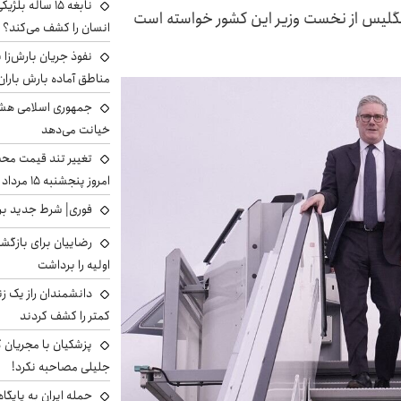
نابغه ۱۵ ساله 
انگلیس از نخست وزیر این کشور خواسته است
انسان را کشف می‌کند؟
نفوذ جریان بارش‌زا ب
مناطق آماده بارش باران
جمهوری اسلامی هشد
خیانت می‌دهد
تغییر تند قیمت محصو
امروز پنجشنبه ۱۵ مرداد ۱۴۰۵ +جدول
فوری| شرط جدید برا
رضاییان برای بازگش
اولیه را برداشت
دانشمندان راز یک زن
کمتر را کشف کردند
پزشکیان با مجریان 
جلیلی مصاحبه نکرد!
حمله ایران به پایگاه