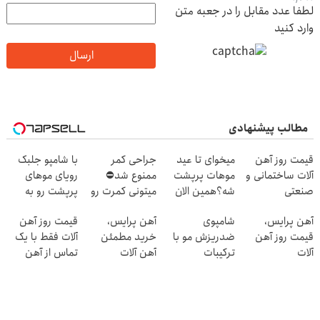
لطفا عدد مقابل را در جعبه متن
وارد کنید
ارسال
مطالب پیشنهادی
قیمت روز آهن
میخوای تا عید
جراحی کمر
با شامپو جلبک
آلات ساختمانی و
موهات پرپشت
ممنوع شد⛔
رویای موهای
صنعتی
شه؟همین الان
میتونی کمرت رو
پرپشت رو به
شامپو جلبک رو با
در منزل درمان
واقعیت تبدیل
آهن پرایس،
شامپوی
آهن پرایس،
قیمت روز آهن
تخفیف بخر
کنی! 👈🏻
کن
قیمت روز آهن
ضدریزش مو با
خرید مطمئن
آلات فقط با یک
پرسش‌نامه
آلات
ترکیبات
آهن آلات
تماس از آهن
گیاهی+تحت
پرایس
لیسانس آلمان