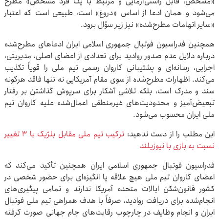
«مشخص، قابل راستی‌آزمایی و مرتبط با یک فرد مشخص» مطرح
می‌شود و همان ادعا از اساس «دروغ» است، طبیعی است که اعتبار
«سایر اتهامات مطرح‌شده» نیز زیر سؤال برود.
همچنین فدراسیون فوتبال جمهوری اسلامی ایران ادعاهای مطرح‌شده
درباره دلایل عدم صدور روادید برای تعدادی از اعضای اصلی، مدیریتی،
اجرایی، رسانه‌ای و پشتیبانی کاروان رسمی تیم ملی را قویاً تکذیب
می‌کند. اظهارات مطرح‌شده از سوی مقام آمریکایی نه تنها فاقد هرگونه
سند و مدرک است، بلکه تلاشی آشکار برای سرپوش گذاشتن بر رفتار
تبعیض‌آمیز و محدودیت‌های غیرمنطقی اعمال‌شده علیه کاروان تیم
ملی ایران محسوب می‌شود.
این مطلب را از دست ندهید:
ترکیب تیم ملی مقابل بلژیک با ۳ تغییر
نسبت به بازی با نیوزیلند
فدراسیون فوتبال جمهوری اسلامی ایران همچنین تأکید می‌کند که
اعضای کاروان تیم ملی هیچ علاقه یا انگیزه‌ای برای حضور شخصی در
کشور قانون‌شکن ایالات متحده آمریکا ندارند و تمامی پیگیری‌های
انجام‌شده برای دریافت روادید، صرفاً با هدف همراهی تیم ملی فوتبال
ایران و انجام وظایف در چارچوب رقابت‌های جام جهانی صورت گرفته