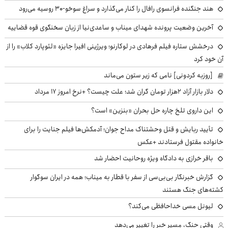
هند جنگنده فرانسوی رافال را کنار می‌گذارد و سراغ سوخو-30 روسیه می‌رود
آخرین وضعیت پرونده شهدای میناب و ساعدی‌نیا از زبان سخنگوی قوه قضاییه
درخشش ستاره فیلم فرهادی در لوکارنو؛ ویرژینی افیرا جایزه «لئوپارد کلاب» را از
آن خود کرد
[روزبه کردونی] نامی که زیر ستون می‌ماند
دلار بازار آزاد ۲هزار تومان گران شد؛ علت چیست؟ +نرخ امروز ۱۷ مرداد
این داروی تلخ چاره حل بحران «بنزین» است؟
تأیید ربایش و قتل وحشتناک مداح جوان؛ آدمکش‌ها فیلم جنایت را برای
خانواده مقتول فرستادند +عکس
باقر خرازی به دادگاه ویژه روحانیت احضار شد
گزارش خبرنگار بی‌بی‌سی از سفر با قطار به میناب؛ همه در ایران سوگوار
کشته‌های جنگ هستند
لیونل مسی خداحافظی می‌کند؟
وقتی جنگ، مسیر خبر را تغییر می‌دهد