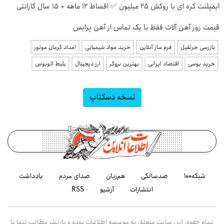
ایمپلنت کره ای با روکش 25 میلیون ✅ اقساط 12 ماهه + 15 سال گارانتی
قیمت روز آهن آلات فقط با یک تماس از آهن پرایس
بازرسی جرثقیل
فرم ساز آنلاین
خرید مواد شیمیایی
امداد کرمان موتور
خرید یوسی
اقتصاد ایرانی
بهترین بروکر
ارز دیجیتال
بلیط اتوبوس
نسخه دسکتاپ
شبکه۱۰۰
صدسالگی
هم‌زبان
صدای مردم
یادداشت
انتشارات
آرشیو
RSS
تمام حقوق این سایت متعلق به موسسه اطلاعات بوده و بازنشر مطالب تنها با