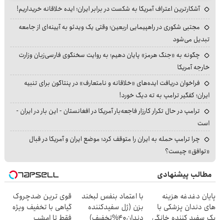
آشکارترین اعتراف آمریکا به شکست در برابر ایران؛ ایده خلاقانه خریداریم!
مجتبی شکوری در راهپیمایی اربعین؛ وقتی یک ویدئو به آیینه‌ای از جامعه
تبدیل می‌شود
چگونه به «جنگ هرمز» پایان دهیم؛ به روایت سخنگوی فارسی‌زبان وزارت
خارجه آمریکا
فراخوان دریافت ایده‌های «خلاقانه و نامتعارف» در پنتاگون برای تنبیه
ایران؛ کفگیر ترامپ به ته دیگ خورد!
ترامپ در حال تکرار کارزار فاجعه‌بار آمریکا در افغانستان - این بار در ایران -
است
چرا ترامپ حمله به ایران را متوقف کرد؛ موضع ایران و آمریکا در قبال
«توافق» چیست؟
مطالب پیشنهادی
پایان دغدغه هزینه
با اعتماد بنفس لبخند
قوی ترین ضدچروک
های دندان پزشکی با
بزن (ژل سفیدکننده
گیاهی با تخفیف ویژه
پک سفید کننده خانگی
دندان40%تخفیف)
فقط تا امشب