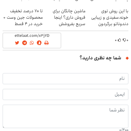
با این روش توی
ماشین چانگان برای
تا 70 درصد تخفیف
خونه،سفیدی و زیبایی
فروش داری؟ اینجا
محصولات جین وست +
دندوناتو برگردون
سریع بفروشش
خرید در 4 قسط
(40%off)
۰
۰
شما چه نظری دارید؟
0
/
400