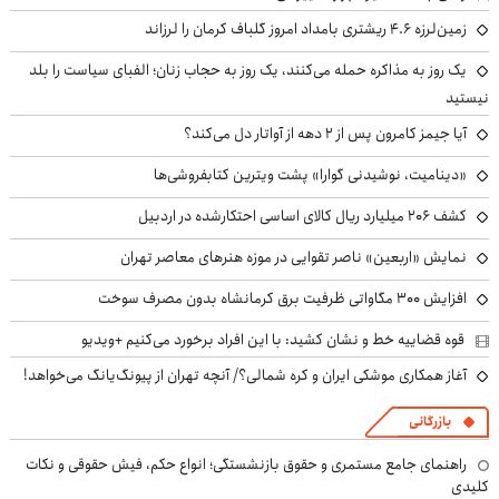
زمین‌لرزه ۴.۶ ریشتری بامداد امروز گلباف کرمان را لرزاند
یک روز به مذاکره حمله می‌کنند، یک روز به حجاب زنان؛ الفبای سیاست را بلد
نیستید
آیا جیمز کامرون پس از ۲ دهه از آواتار دل می‌کند؟
«دینامیت، نوشیدنی گوارا» پشت ویترین کتابفروشی‌ها
کشف ۲۰۶ میلیارد ریال کالای اساسی احتکارشده در اردبیل
نمایش «اربعین» ناصر تقوایی در موزه هنرهای معاصر تهران
افزایش ۳۰۰ مگاواتی ظرفیت برق کرمانشاه بدون مصرف سوخت
قوه قضاییه خط و نشان کشید: با این افراد برخورد می‌کنیم +ویدیو
آغاز همکاری موشکی ایران و کره شمالی؟/ آنچه تهران از پیونگ‌یانگ می‌خواهد!
بازرگانی
راهنمای جامع مستمری و حقوق بازنشستگی؛ انواع حکم، فیش حقوقی و نکات
کلیدی