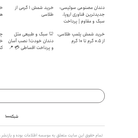
دندان مصنوعی سوئیسی:
خرید شمش 1 گرمی از
جدیدترین فناوری اروپا،
طلاسی
هز
سبک و مقاوم | پرداخت
قسطی
خرید شمش پلمپ طلاسی،
🦷 سبک و طبیعی مثل
چط
از ۰.۵ گرم تا ۱۰ گرم
دندان خودت! نصب آسان
خر
و پرداخت اقساطی 💳 📍
کن
تهران
شبکه۱۰۰
تمام حقوق این سایت متعلق به موسسه اطلاعات بوده و بازنشر مط