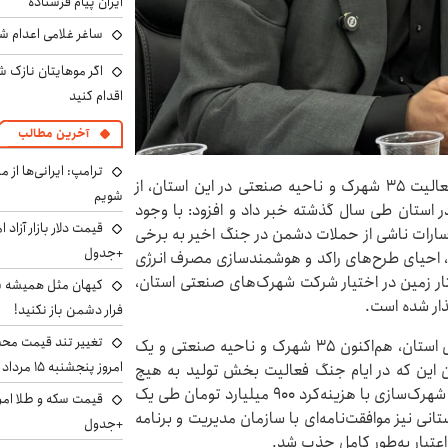
ایران پیام فرستاده
ساغر غلامی اعدام شد
اگر موهایتان نازک ش
اقدام کنید
آخرین مطالب
ترامپ: ایرانی‌ها از 
به گزارش اطلاعات آنلاین، مسلم فلاح‌زاده. با اشاره به فعالیت ۳۵ شهرک و ناحیه صنعتی در این استان، از
شویم
ر استان طی سال گذشته خبر داد و افزود: با وجود
ارات ناشی از حملات دشمن در جنگ اخیر به برخی
+جدول
، احیای طرح‌های راکد و هوشمندسازی مصرف انرژی
فته استوی گفت: از مجموع نزدیک به ۹۷۰۰ هکتار زمین در اختیار شرکت شهرک‌های صنعتی استان،
کیهان مثل همیشه ساز
ذار شده است.
فرار دشمن باز نکنید!
تغییر تند قیمت محصو
وی گفت: طی ۴۱ سال فعالیت شرکت شهرک‌های صنعتی استان، هم‌اکنون ۳۵ شهرک و ناحیه صنعتی و یک
امروز پنجشنبه ۱۵ مرداد ۱۴۰۵ +جدول
ن این که در ایام جنگ فعالیت بخش تولید به هیچ
وجه متوقف نشد، از جذب ۷۷ درصدی اعتبارات در حوزه شهرک‌سازی با هزینه‌کرد ۹۰۰ میلیارد تومان طی یک
نی نیز موافقت‌نامه‌ای با سازمان مدیریت و برنامه
+جدول