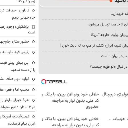
 باشید
زمین‌گیر کند
کاناوارو: حماقت کردم
نه خریداریم!
جام‌جهانی بردم
ای از جامعه تبدیل می‌شود
پزشکیان: وجود رهبر
است
بان وزارت خارجه آمریکا
حضور ستاره جام‌جها
ای تنبیه ایران؛ کفگیر ترامپ به ته دیگ خورد!
رئیس فیفا باید به 
بار در ایران - است
ا در قبال «توافق» چیست؟
را از دست ندهید
فواید مهم صاف نشس
عجیب اما واقعی؛ مغ
ولوژی دیجیتال
خلافی خودروتو الان ببین، با پلاک و
نفوذ جریان بارش‌زا 
کد ملی، بدون نیاز به مراجعه
حضوری
در ۲ استان کشور +هواشناسی فردا
غریب‌آبادی: آمریکا 
فت خلافی۱۴۰۴ با جزییات...
خلافی خودروتو الان ببین، با پلاک و
ایران پیام فرستاده
کد ملی، بدون نیاز به مراجعه