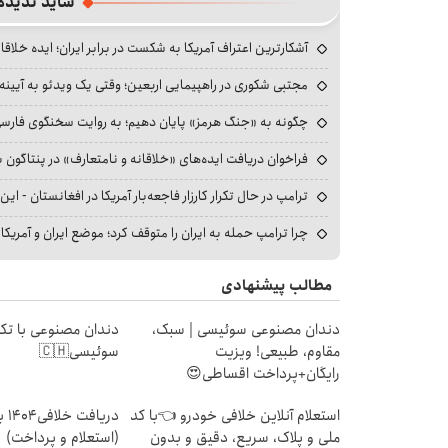
شاید ندیده
آشکارترین اعتراف آمریکا به شکست در برابر ایران؛ ایده خلاقا
مجتبی شکوری در راهپیمایی اربعین؛ وقتی یک ویدئو به آیینه‌
چگونه به «جنگ هرمز» پایان دهیم؛ به روایت سخنگوی فارسی‌ز
فراخوان دریافت ایده‌های «خلاقانه و نامتعارف» در پنتاگون بر
ترامپ در حال تکرار کارزار فاجعه‌بار آمریکا در افغانستان - این 
چرا ترامپ حمله به ایران را متوقف کرد؛ موضع ایران و آمریک
مطالب پیشنهادی
دندان مصنوعی سوئیسی | سبک،
دندان مصنوعی با تکن
مقاوم، طبیعی! ویزیت
سوئیسی🇨🇭
رایگان+پرداخت اقساطی😍
استعلام آنلاین خلافی خودرو 👈با کد
دریا
ملی و پلاک، سریع، دقیق و بدون
(استعلام و پرداخت)