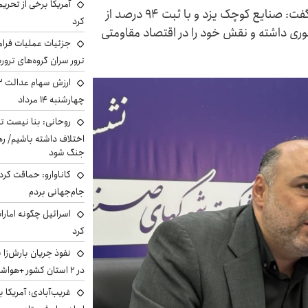
آمریکا برخی از تحریم
مدیر عامل شرکت شهرک‌های صنعتی استان یزد گفت: صنایع کوچک یزد و با ثبت ۹۴ درصد از
کرد
وری داشته و نقش خود را در اقتصاد مقاومتی
جزئیات عملیات فرامر
ترور سران گروه‌های ترو
چهارشنبه ۱۴ مرداد
روحانی: بنا نیست ت
اختلاف داشته باشیم/ ره
جنگ شود
کاناوارو: حماقت کردم
جام‌جهانی بردم
اسرائیل چگونه امارا
کرد
نفوذ جریان بارش‌زا 
در ۲ استان کشور +هواشناسی فردا
غریب‌آبادی: آمریکا 