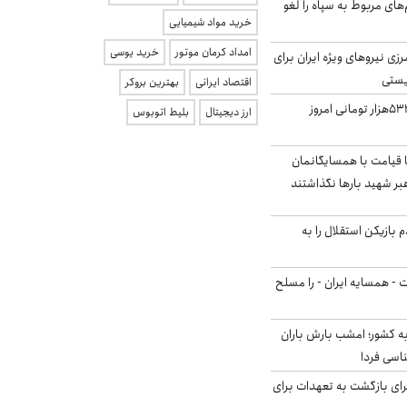
‌های مربوط به سپاه را لغو
خرید مواد شیمیایی
امداد کرمان موتور
خرید یوسی
زی نیروهای ویژه ایران برای
ریستی
اقتصاد ایرانی
بهترین بروکر
ارزش سهام عدالت ۵۳۲هزار تومانی امروز
ارز دیجیتال
بلیط اتوبوس
ا قیامت با همسایگانمان
بر شهید بارها نگذاشتند
 بازیکن استقلال را به
ت - همسایه ایران - را مسلح
به کشور؛ امشب بارش باران
برای بازگشت به تعهدات برای