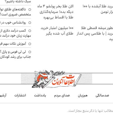
سبک داشته باشیم؟
خرید طلا آبشده با 100
الان طلا بخر پولشو 4 ماه
ناگفته‌های طلاق توا
ار تومن
دیگه بده! سرمایه‌گذاری
متخصص ضروری است؟
طلا با اقساط بی‌بهره
روانشناس خوب در ت
ور میشه قسطی طلا
100 میلیون اعتبار خرید
کسب درآمد دلاری از 
ید | با طلاسی پس انداز
طلای آب شده بگیر
مهارت زبان خود درآمد د
ید
آموزش نکات مهم قبل 
لی لی فومی و پازل آ
جذاب برای رشد کودکان
صدسالگی
هم‌زبان
صدای مردم
یادداشت
انتشارات
آرشیو
الب تنها با ذکر منبع مجاز است.