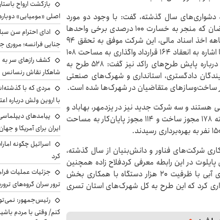
بازگشت ارواح باستان 
دشواری‌های سال گذشته، گفت: با وجود دو مورد
اصلی «مومیایی» دوباره
حمله به شهرک‌های صنعتی یزد و یزدمهر طی جنگ رمضان که منجر به خسارت ۱۰۰ درصدی برخی واحدها
ادای احترام سن سبا
شد و همچنین اختلال در روند واگذاری‌ها و تعویق سه ماهه اخذ اسناد مالی، این شرکت موفق به تحقق ۹۴
جنایی فرانسه؛ مروری جام
درصد شاخص‌های سازمان صنایع کوچک شدفلاح زاده با اشاره به انعقاد ۱۶۴ قرارداد واگذاری به مساحت ۱۰۸
کشف رازهای سر به مه
هکتار در شهرک‌های صنعتی استان طی یکسال گذشته، درباره پایش طرح‌های راکد نیز گفت: ۵۲۸ طرح به
شاهکار نقاش رنسانس ب
 نمایندگان دادگستری، استانداری و شهرک‌های صنعتی
در ساخت‌وسازهای متقاضیان در شهرک‌ها شده است.
مردی که با گذشته‌ا
با اروین ولش درباره اعت
کت‌های خدماتی هستند و سه شرکت جدید نیز در یزدمهر، بهاباد و
پیامدهای دیپلماسی 
میبد ۲ در حال راه‌اندازی هستند. همچنین در سال گذشته ۱۷۸ مجوز ساخت و ۱۱۴ مجوز پایان‌کار به مساحت
ایران برای آمریکا و جهان
اسرائیل چگونه امارا
کاری شرکت‌های فناور و دانش‌بنیان از سال گذشته،
کرد
 پایلوت در این رابطه معرفی کردفلاح زاده همچنین
جزئیات عملیات فرامر
از آغاز طرح ملی تعویض رایگان الکتروموتورهای کولرهای آبی با ظرفیت ۲۰ هزار دستگاه با همکاری بخش
ترور سران گروه‌های ترو
واری کرد که این طرح به کل شهرک‌های استان تسری
رئیس‌جمهور: نمی‌تو
کنم/ وقتی با مردم باشیم