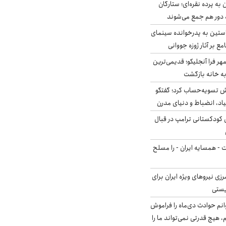
به پرده نقره‌ای؛ ستارگان
 دور هم جمع می‌شوند
ستین به پدرخوانده سینمای
ع بر آثار ژوزه جووانی
ر فرا آنجلیکو؛ قدیمی‌ترین
ه خانه بازگشت
ش تسویه‌حساب کرد؛ گفتگو
یاد، انضباط و دنیای مدرن
کودکستانی ترامپ در قبال
ت - همسایه ایران - را مسلح
زی نیروهای ویژه ایران برای
ریستی
انم حوادث دی‌ماه را فراموش
، هیچ قدرتی نمی‌تواند ما را