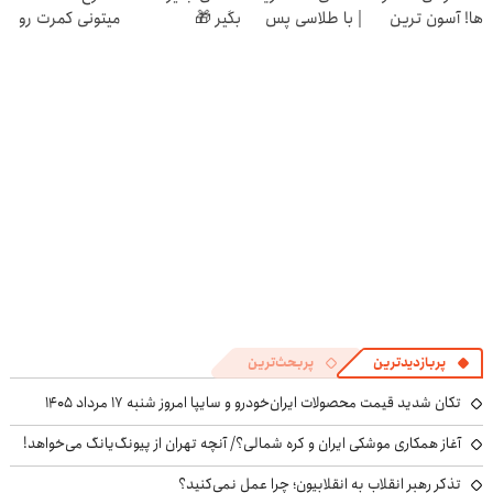
ها! آسون ترین
| با طلاسی پس
بگیر 🎁
میتونی کمرت رو
روش لاغری
انداز کنید
در منزل درمان
معرفی شد
کنی! 👈🏻
پرسش‌نامه
پربازدیدترین
پربحث‌ترین
تکان شدید قیمت محصولات ایران‌خودرو و سایپا امروز شنبه ۱۷ مرداد ۱۴۰۵
آغاز همکاری موشکی ایران و کره شمالی؟/ آنچه تهران از پیونگ‌یانگ می‌خواهد!
تذکر رهبر انقلاب به انقلابیون؛ چرا عمل نمی‌کنید؟