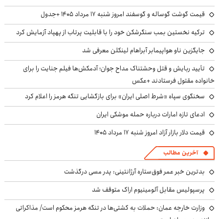
قیمت گوشت گوساله و گوسفند امروز شنبه ۱۷ مرداد ۱۴۰۵ +جدول
ترکیه نخستین بمب سنگرشکن خود را با قابلیت پرتاب از پهپاد آزمایش کرد
جایگزین ناو هواپیمابر آبراهام لینکلن معرفی شد
تأیید ربایش و قتل وحشتناک مداح جوان؛ آدمکش‌ها فیلم جنایت را برای
خانواده مقتول فرستادند +عکس
سخنگوی سپاه «شرط اصلی ایران» برای بازگشایی تنگه هرمز را اعلام کرد
ادعای تازه امارات درباره حمله موشکی ایران
قیمت دلار بازار آزاد امروز شنبه ۱۷ مرداد ۱۴۰۵
آخرین مطالب
بدترین خبر عمر فوق‌ستاره آرژانتینی: پدر مسی درگذشت
پرسپولیس مقابل آلومینیوم اراک متوقف شد
وزارت خارجه عمان: حملات به کشتی‌ها در تنگه هرمز محکوم است/ مذاکراتی