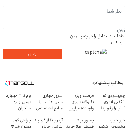
0
/
400
لطفا عدد مقابل را در جعبه متن
وارد کنید
ارسال
مطالب پیشنهادی
چربیسوزی که
فرصت ویژه
سرور مجازی
وام تا ۳ میلیارد
شگفتی لاغری
تکنولایف برای
مبین هاست با
تومان ویژه
آسان را رقم زد!
وام، 150 میلیون
منابع اختصاصی
صاحبان
با یک چک
فروشگاه‌های
خبر خوب
چطور میشه
آیفون17 از گردونه
جراحی کمر
آنلاین و حضوری
مخصوص شکمو
قسطی طلا خرید
شانس جایزه
ممنوع شد⛔