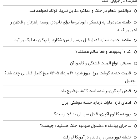
سازنده در جریان است
ذوالقدر: شعام در جنگ و مذاکره مقابل آمریکا کوتاه نخواهد آمد
طعنه مدودوف به زلنسکی: اروپایی‌ها برای نابودی روسیه راهزنان و قاتلان را
اجیر می‌کنند
مقصد جدید ستاره فصل قبل پرسپولیس؛ شکاری با پیکان به لیگ می‌آید
کدام آبمیوه‌ها واقعا سالم هستند؟
معرفی انواع المنت فشنگی و کاربرد آن
قیمت جدید گوشت مرغ امروز شنبه ۱۷ مرداد ۱۴۰۵/ مرغ کامل کیلویی چند شد؟
+جدول
قبض آب گران‌تر شده است؟ آبفا توضیح داد
ادعای تازه امارات درباره حمله موشکی ایران
پرونده کلثوم اکبری، قاتل سریالی به کجا رسید؟
ماجرای پیامک « مشمول سهمیه جنگ هستید» چیست؟
نقشه ترور مسی و رونالدو در آمریکا لو رفت