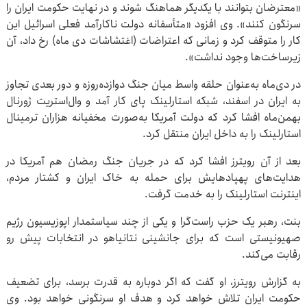
«معترضان بتوانند با یکدیگر هماهنگ شوند و در نهایت حکومت ایران را
سرنگون کنند». وی افزود «متأسفانه دولت ناکارآمد فعلی اسرائیل این
کار را متوقف کرد و زمانی که اعتراضات (اغتشاشات دی ماه) رخ داد، آن
زیرساخت‌ها وجود نداشت».
در دی‌ماه به‌عنوان حلقه واسط میان جنگ دوازده‌روزه و دور بعدی تجاوز
به ایران در اسفند، شبکه استارلینک پای کار آمد و وال‌استریت ژورنال
بهمن‌ماه افشا کرد که دولت آمریکا به‌صورت مخفیانه هزاران ترمینال
استارلینک را به داخل ایران منتقل کرد.
بعد از آن رویترز افشا کرد که در جریان جنگ رمضان هم آمریکا در
هدایت‌های پهپادهایش برای حمله به خاک ایران و کشتار مردم،
اینترنت استارلینک را به خدمت گرفت.
بنت، رهبر یک حزب راست‌گرا و یکی از چند سیاستمدار اپوزیسیون رژیم
صهیونیستی است که برای جانشینی نتانیاهو در انتخابات پیش رو
رقابت می‌کند.
به گزارش رویترز، او گفت که اگر دوباره به قدرت برسد، برای تضعیف
حکومت ایران تلاش خواهد کرد و هدف او سرنگونی خواهد بود. وی