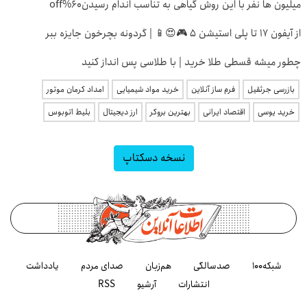
میلیون ها نفر با این روش گیاهی به تناسب اندام رسیدن60%off
از آیفون 17 تا پلی استیشن 5 🎮😍📱 | گردونه بچرخون جایزه ببر
چطور میشه قسطی طلا خرید | با طلاسی پس انداز کنید
بازرسی جرثقیل
فرم ساز آنلاین
خرید مواد شیمیایی
امداد کرمان موتور
خرید یوسی
اقتصاد ایرانی
بهترین بروکر
ارز دیجیتال
بلیط اتوبوس
نسخه دسکتاپ
شبکه۱۰۰
صدسالگی
هم‌زبان
صدای مردم
یادداشت
انتشارات
آرشیو
RSS