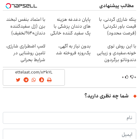
مطالب پیشنهادی
پنکه شارژی گردنی، با
پایان دغدغه هزینه
با اعتماد بنفس لبخند
قیمت باور نکردنی!
های دندان پزشکی با
بزن (ژل سفیدکننده
(فرصت محدود)
پک سفید کننده خانگی
دندان40%تخفیف)
با این روش توی
بدون نیاز به آگهی،
لامپ اضطراری شارژی،
خونه،سفیدی و زیبایی
یک‌روزه فروخته شد
تامین روشنایی در
دندوناتو برگردون
شرایط بحرانی
(40%off)
۰
۰
شما چه نظری دارید؟