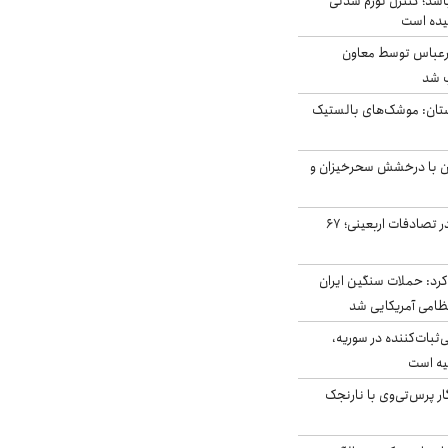
اشد؛ کنترل تورم شدنی
یده است
رعباس توسط معاون
ب شد
تان: موشک‌های بالستیک
ان با درخشش سحرخیزان و
جان باختن ۲۴ زائر در تصادفات اربعینی؛ ۶۷
رد: حملات سنگین ایران
‌ثبات‌کننده در سوریه،
یه است
ار پرس‌تی‌وی با نارنجک