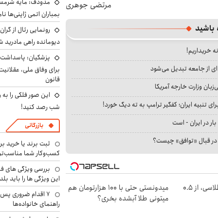
مدودف: مایه شرمسا
مرتضی جوهری
بمباران اتمی ژاپنی‌ها نام
 باشید
رونمایی رئال از گرا
دیومانده راهی مادرید ش
نه خریداریم!
پزشکیان: پاسداشت 
ای از جامعه تبدیل می‌شود
برای وفاق ملی، عقلانیت
قانون
بان وزارت خارجه آمریکا
این صور فلکی را به ر
ای تنبیه ایران؛ کفگیر ترامپ به ته دیگ خورد!
شب رصد کنید!
بار در ایران - است
بازرگانی
ا در قبال «توافق» چیست؟
ثبت برند یا خرید برن
کسب‌وکار شما مناسب‌ت
بررسی ویژگی های فن
این ویژگی ها را باید بلد
خرید شمش پلمپ طلاسی، از ۰.۵
میدونستی حتی با ۱۰۰ هزارتومان هم
۷ اقدام ضروری پس 
میتونی طلا آبشده بخری؟
راهنمای خانواده‌ها