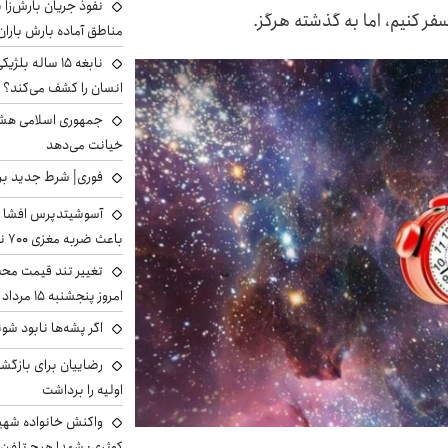
نفوذ جریان بارش‌زا ب
ر کنیم، اما به گذشته هرگز.
مناطق آماده بارش باران
نابغه ۱۵ ساله 
انسان را کشف می‌کند؟
جمهوری اسلامی هشد
خیانت می‌دهد
فوری| شرط جدید برا
آسوشیتدپرس افشا ک
باعث ضربه مغزی ۷۰۰ نظامی آمریکایی شد
تغییر تند قیمت محصو
امروز پنجشنبه ۱۵ مرداد ۱۴۰۵ +جدول
اگر پشه‌ها نابود شو
رضاییان برای بازگش
اولیه را برداشت
واکنش خانواده شهید 
کوثری: شهدا هیچ تلفن 