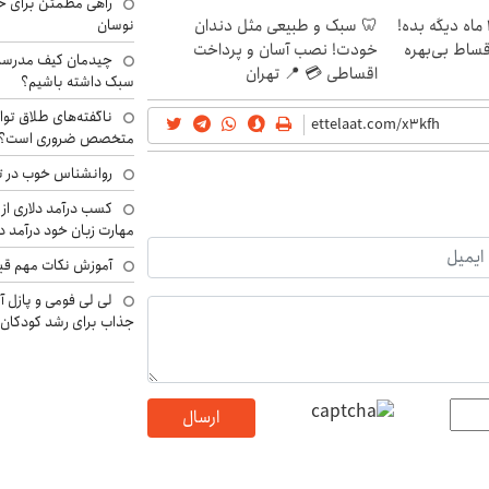
راهی مطمئن برای ح
الان طلا بخر پولشو 4 ماه دیگه بده!
🦷 سبک و طبیعی مثل دندان
نوسان
اقساط بی‌بهره
خودت! نصب آسان و پرداخت
چیدمان کیف مدرسه؛
اقساطی 💳 📍 تهران
سبک داشته باشیم؟
ناگفته‌های طلاق توا
متخصص ضروری است؟
روانشناس خوب در ت
کسب درآمد دلاری از 
مهارت زبان خود درآمد د
آموزش نکات مهم قبل 
لی لی فومی و پازل آ
جذاب برای رشد کودکان
ارسال