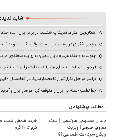
شاید ندیده
آشکارترین اعتراف آمریکا به شکست در برابر ایران؛ ایده خلاقا
مجتبی شکوری در راهپیمایی اربعین؛ وقتی یک ویدئو به آیینه‌
چگونه به «جنگ هرمز» پایان دهیم؛ به روایت سخنگوی فارسی‌ز
فراخوان دریافت ایده‌های «خلاقانه و نامتعارف» در پنتاگون بر
ترامپ در حال تکرار کارزار فاجعه‌بار آمریکا در افغانستان - این 
چرا ترامپ حمله به ایران را متوقف کرد؛ موضع ایران و آمریک
مطالب پیشنهادی
دندان مصنوعی سوئیسی | سبک،
مقاوم، طبیعی! ویزیت
گرم تا ۱۰ گرم
رایگان+پرداخت اقساطی😍