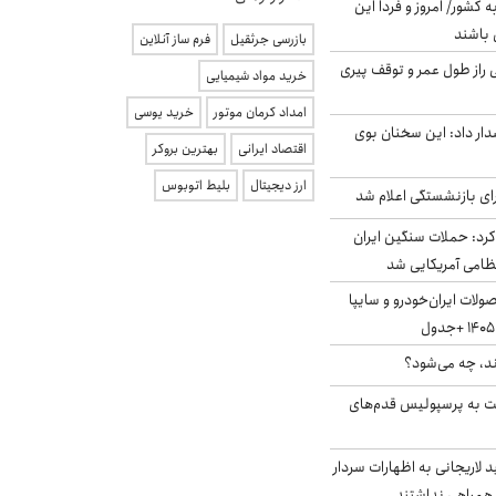
ه کشور/ امروز و فردا این
 باشند
بازرسی جرثقیل
فرم ساز آنلاین
بلژیکی راز طول عمر و توقف پیری
خرید مواد شیمیایی
امداد کرمان موتور
خرید یوسی
ار داد: این سخنان بوی
اقتصاد ایرانی
بهترین بروکر
ارز دیجیتال
بلیط اتوبوس
ی بازنشستگی اعلام شد
رد: حملات سنگین ایران
لات ایران‌خودرو و سایپا
ند، چه می‌شود؟
ت به پرسپولیس قدم‌های
لاریجانی به اظهارات سردار
همراهی نداشتند