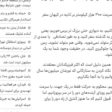
آرامش در منطقه حاکم ب
نیست، چون شرایط پیچ
حمله به قشم و بند
سفر نور ستارگان با مشاهده ما به پایان نمی رسد. نور با سرعت ۳۰۰ هزار کیلومتر بر ثانیه در کیهان سفر
استاندار هرمزگان تکذی
هشدار یمن به عربس
 کنیم، به دیواری حتی بزرگ تر برمی‌خوریم: یعنی
آماده شلیک هستند
به گذشته سفر کنید و به طور تصادفی یا عمدی از
پیروزی استقلال تهر
گز متولد نمی‌شوید. وقتی هم متولد نشوید، پس
آسانی در دیدار دوستانه
آنها جلوگیری کنید. در حقیقت وجود شما به یک
شود.
میلیون تردد ثبت شد
مین دلیل است که اکثر فیزیکدانان معتقدند
 نگاه کردن به ستارگانی که نورشان میلیون‌ها سال
آسوشیتدپرس افشا ک
یم پا به آنجا بگذاریم.
باعث ضربه مغزی ۷۰۰ نظامی آمریکایی شد
فیدان: هر فعالیت بی
تیم، محکوم به حرکت فقط در یک جهت، با سرعت
تهدیدی برای امنیت ترک
یم رویای آینده‌های دور را در سر بپرورانیم، اما
بول کنیم که ما هنوز کنترل از راه دور را برای
اسرائیلی‌ها به خبرنگ
حمله کردند