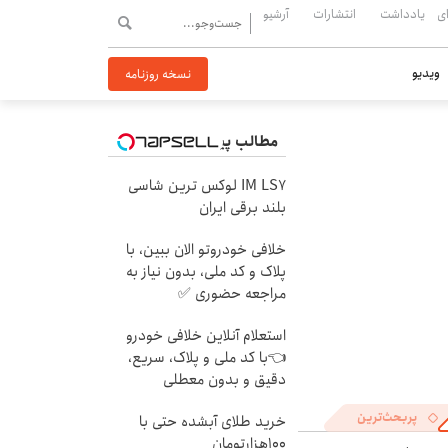
ی
یادداشت
انتشارات
آرشیو
ویدیو
نسخه روزنامه
مطالب پیشنهادی
IM LS7 لوکس ترین شاسی
بلند برقی ایران
خلافی خودروتو الان ببین، با
پلاک و کد ملی، بدون نیاز به
مراجعه حضوری ✅
استعلام آنلاین خلافی خودرو
👈با کد ملی و پلاک، سریع،
دقیق و بدون معطلی
پربحث‌ترین
خرید طلای آبشده حتی با
۱۰۰هزارتومان