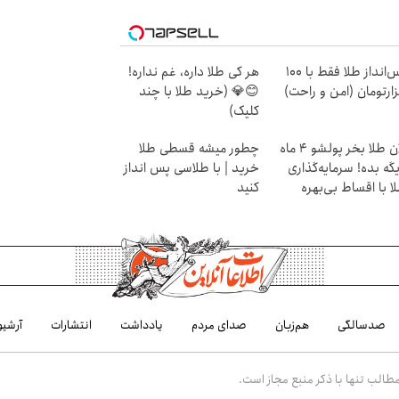
پس‌انداز طلا فقط با ۱۰۰
هر کی طلا داره، غم نداره!
ارتومان (امن و راحت)
😊💎 (خرید طلا با چند
کلیک)
الان طلا بخر پولشو 4 ماه
چطور میشه قسطی طلا
گه بده! سرمایه‌گذاری
خرید | با طلاسی پس انداز
ا با اقساط بی‌بهره
کنید
صدسالگی
هم‌زبان
صدای مردم
یادداشت
انتشارات
آرشیو
الب تنها با ذکر منبع مجاز است.