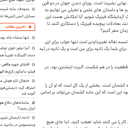
ی نهایی بشریت است. رویای دیدن جهان در دو قرن
مدودف: مایه شرمسا
م ها و داستان های علمی و تخیلی می توانیم به
بمباران اتمی ژاپنی‌ها نام
د یک آزمایشگاه فیزیک شویم، آیا امکانش هست این
نند معادلات پیچیده فیزیک را دستکاری ‌کنند تا
آخرین مطالب
 زمان سفر کنیم؟
تنها منشاء شاد بو
سمه نقاله تغییرناپذیر است تنها جواب برای این
آنیا تیلور-جوی توضی
برای شما یک ثانیه برای من است و یک ثانیه در لبه
«متد اکتینگ» تقریباً 
افشای چهره واقعی «
ن قطعیت را در هم شکست، آلبرت اینشتین بود. در
فیلم؛ ماساژور نازی‌ها قه
جنجال تازه هوش مصن
ه کشسان است. بخشی از یک کل است که او آن را
اعتراف کرد: «بستنی‌ف
د این است که این ماده کشسان می‌تواند بر اساس
آلوده شد
سامانه‌های دفاع هو
ایران رسید؟
ادامه تابستان شیرین
ن کار را می کنند شاید تعجب کنید. اما جای هیچ
وینیسیوس در مادرید م