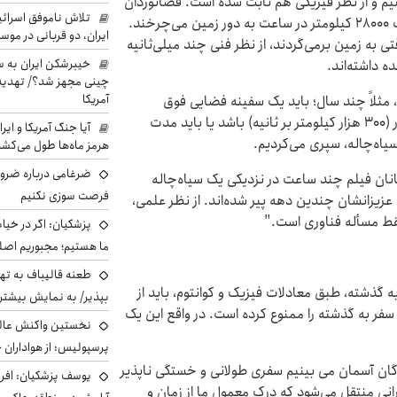
یم و از نظر فیزیکی هم ثابت شده است. فضانوردان
تلاش ناموفق اسرائی
ایستگاه فضایی بین‌المللی را در نظر بگیرید. آنها با سرعت ۲۸۰۰۰ کیلومتر در ساعت به دور زمین می‌چرخند.
ایران، دو قربانی در موس
قتی به زمین برمی‌گردند، از نظر فنی چند میلی‌ثانیه
خیبرشکن ایران به س
ه داشته‌اند.
چینی مجهز شد؟/ تهدید 
آمریکا
مثلاً چند سال؛ باید یک سفینه فضایی فوق
پیشرفته می‌ساختیم که قادر به نزدیک شدن به سرعت نور (300 هزار کیلومتر بر ثانیه) باشد یا باید مدت
آیا جنگ آمریکا و ای
سیاه‌چاله، سپری می‌کردیم.
هرمز ماه‌ها طول می‌کش
ضرغامی درباره ضرور
رمانان فیلم چند ساعت در نزدیکی یک سیاه‌چاله
فرصت سوزی نکنیم
زیزانشان چندین دهه پیر شده‌اند. از نظر علمی،
قط مسأله فناوری است."
پزشکیان: اگر در خی
ما هستیم؛ مجبوریم اصلا
طعنه قالیباف به ته
 گذشته، طبق معادلات فیزیک و کوانتوم، باید از
بپذیر/ به نمایش بیشتری
 سفر به گذشته را ممنوع کرده است. در واقع این یک
نخستین واکنش عالی
پرسپولیس: از هواداران 
ارگان آسمان می بینیم سفری طولانی و خستگی ناپذیر
یوسف پزشکیان: افرا
رانی منتقل می‌شود که درک معمول ما از زمان و