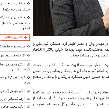
پزشکیان با مجریان 
جلیلی مصاحبه نکرد!
حمله ایران به پایگاه
پیشرفته روسی؟/ پرواز ن
آسمان
آخرین مطالب
ر دیدار ایران و مصر اظهار کرد: عملکرد تیم ملی را
ببینید تورم چگونه کم
 غافلگیرکننده بود. بچه‌ها خیلی بالاتر از انتظار
کاملاً بر بازی مسلط بودند.
اگر پشه‌ها نابود شو
[دکتر محمدعلی فی
پرت پخش می‌شود، افزود: ما یک پنالتی را از دست
کرامت انسانی
ود اعلام کرد و یک گل هم به ثمر رساندیم. در مقابل
د. به همین دلیل عملکرد بازیکنان را واقعاً در سطح
۱۴۰۵
[اکبر حیدری] آیا ت
بل نیوزیلند را از دست نداده بودیم، شرایط کاملاً
م و تدابیر فنی هم مناسب نبود. اگر آن سه امتیاز
[رضا کیمیایی] بازار
اما با همین سه امتیاز و تفاضل گل صفر هم همچنان
[دکتر محمد طاهری]