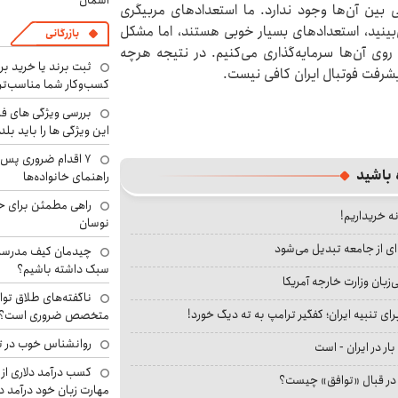
آسمان
 بین آن‌ها وجود ندارد. ما استعدادهای مربیگری
‌بینید، استعدادهای بسیار خوبی هستند، اما مشکل
بازرگانی
روی آن‌ها سرمایه‌گذاری می‌کنیم. در نتیجه هرچه
ثبت برند یا خرید برن
رفت فوتبال ایران کافی نیست.
کسب‌وکار شما مناسب‌ت
بررسی ویژگی های فن
این ویژگی ها را باید بلد
۷ اقدام ضروری پس 
 باشید
راهنمای خانواده‌ها
راهی مطمئن برای ح
نه خریداریم!
نوسان
ای از جامعه تبدیل می‌شود
چیدمان کیف مدرسه؛
سبک داشته باشیم؟
بان وزارت خارجه آمریکا
ناگفته‌های طلاق توا
ای تنبیه ایران؛ کفگیر ترامپ به ته دیگ خورد!
متخصص ضروری است؟
روانشناس خوب در ت
بار در ایران - است
کسب درآمد دلاری از 
ا در قبال «توافق» چیست؟
مهارت زبان خود درآمد د