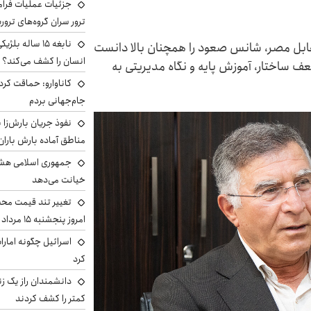
جزئیات عملیات فرامر
ترور سران گروه‌های ترو
نابغه ۱۵ ساله 
مقابل مصر، شانس صعود را همچنان بالا دانست
انسان را کشف می‌کند؟
عف ساختار، آموزش پایه و نگاه مدیریتی به
کاناوارو: حماقت کردم
جام‌جهانی بردم
نفوذ جریان بارش‌زا ب
مناطق آماده بارش باران
جمهوری اسلامی هشد
خیانت می‌دهد
تغییر تند قیمت محصو
امروز پنجشنبه ۱۵ مرداد ۱۴۰۵ +جدول
اسرائیل چگونه امارا
کرد
دانشمندان راز یک زن
کمتر را کشف کردند