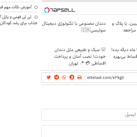
آموزش نکات مهم قبل 
لی لی فومی و پازل آ
جذاب برای رشد کودکان
ین، با پلاک و
دندان مصنوعی با تکنولوژی دیجیتال
 مراجعه
سوئیسی🇨🇭
الان طلا بخر پولشو 4 ماه دیگه بده!
🦷 سبک و طبیعی مثل دندان
اقساط بی‌بهره
خودت! نصب آسان و پرداخت
اقساطی 💳 📍 تهران