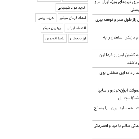
زی نیروهای ویژه ایران برای
خرید مواد شیمیایی
ریستی
امداد کرمان موتور
خرید یوسی
بلژیکی راز طول عمر و توقف پیری
اقتصاد ایرانی
بهترین بروکر
 بازیکن استقلال را به
ارز دیجیتال
بلیط اتوبوس
ه کشور/ امروز و فردا این
 باشند
ار داد: این سخنان بوی
لات ایران‌خودرو و سایپا
ت - همسایه ایران - را مسلح
دگی سالم با درد و افسردگی