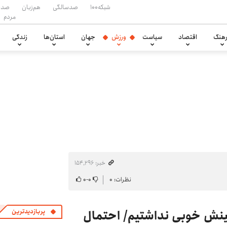
شبکه۱۰۰
صدسالگی
هم‌زبان
صدا
مردم
هنگ
اقتصاد
سیاست
ورزش
جهان
استان‌ها
زندگی
خبر: ۱۵۴٬۲۹۶
نظرات: ۰
۰
-
۰
چینش خوبی نداشتیم/ احتمال
پربازدیدترین