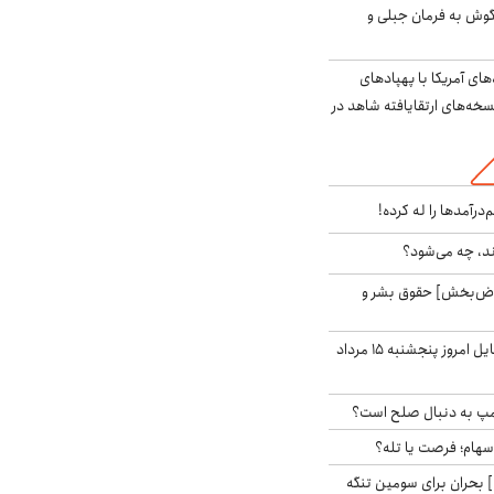
گوش به فرمان جبلی و
‌های آمریکا با پهپادهای
سخه‌های ارتقایافته شاهد در
‌درآمدها را له کرده!
ند، چه می‌شود؟
اض‌بخش] حقوق بشر و
قیمت روز گوشی موبایل امروز پنجشنبه ۱۵ مرداد
رامپ به دنبال صلح است؟
 سهام؛ فرصت یا تله؟
 بحران برای سومین تنگه