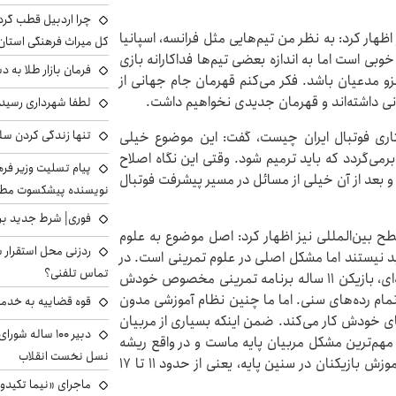
چرا اردبیل قطب گر
ظهار کرد: به نظر من تیم‌هایی مثل فرانسه، اسپانیا
کل میراث فرهنگی استان
ی است اما به اندازه بعضی تیم‌ها فداکارانه بازی
فرمان بازار طلا به 
زو مدعیان باشد. فکر می‌کنم قهرمان جام جهانی از
انی داشته‌اند و قهرمان جدیدی نخواهیم داشت.
لطفا شهرداری رسید
تنها زندگی کردن سل
اری فوتبال ایران چیست، گفت: این موضوع خیلی
می‌گردد که باید ترمیم شود. وقتی این نگاه اصلاح
پیام تسلیت وزیر ف
 بعد از آن خیلی از مسائل در مسیر پیشرفت فوتبال
نویسنده پیشکسوت مطب
فوری| شرط جدید برا
طح بین‌المللی نیز اظهار کرد: اصل موضوع به علوم
ردزنی محل استقرار ش
 بد نیستند اما مشکل اصلی در علوم تمرینی است. در
تماس تلفنی؟
این بخش تقریباً نزدیک به صفر هستیم. در فوتبال حرفه‌ای، بازیکن ۱۱ ساله برنامه تمرینی مخصوص خودش
مین‌طور در تمام رده‌های سنی. اما ما چنین نظام آموزشی مدون
قوه قضاییه به خدمت
ی خودش کار می‌کند. ضمن اینکه بسیاری از مربیان
دبیر ۱۰۰ ساله ش
ن مهم‌ترین مشکل مربیان پایه ماست و در واقع ریشه
نسل نخست انقلاب
اصلی مشکل فوتبال ایران به آموزش مربیان و در ادامه آموزش بازیکنان در سنین پایه، یعنی از حدود ۱۱ تا ۱۷
ماجرای «نیما تکیدو»