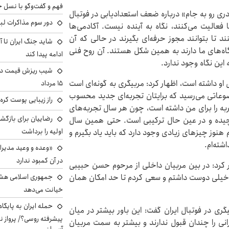
فهم و گفت‌وگو با نسل ج
«دری رو به جام» درباره ضعف استعدادیابی در فوتبال
دور سوم مذاکرات لبن
ا فعالیت می‌کنند، نگاه به آینده نیست. آکادمی‌ها
 تا بتوانند مجوز حرفه‌ای بگیرند در حالی که آن
شاید جنگ ایران تا 
شگاه‌های ما دارند به همین شکل هستند. آن روح فنی
ادامه پیدا کند
 این نگاه وجود ندارد.
شیب ریزش قیمت دلار
 او داشته است، اظهار کرد: مربیگری به گونه‌ای است
۱۵ مرداد
ه موضوعاتی می‌رسید که برایتان تجربه‌ای جدید محسوب
راز زیبایی پوست کره‌
جربه را برای من داشته است، چون هر سال تجربه‌های
رضاییان برای بازگش
 پیچیده و در عین حال ترکیبی است. حتی همین سال
اولیه را برداشت
نوز چیزهای زیادی وجود دارد که باید یاد بگیرم و
شته‌ام.
«وعده و وعید مدیرا
در آن کمبود ندارد
هار کرد: در بین مربیان داخلی از مرحوم حسن حبیبی
جمهوری اسلامی هشد
ا خیلی دوست داشتم و سعی کردم تا حد امکان همان
خیانت می‌دهد
حمله ایران به پایگاه
گری در فوتبال ایران گفت: این باور بیشتر در میان
پیشرفته روسی؟/ پرواز ن
انی را چندان قبول ندارند و بیشتر به سمت مربیان