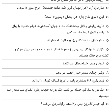
دلار بازار آزاد ۲هزار تومان گران شد؛ علت چیست؟ +نرخ امروز ۱۷ مرداد
این داروی تلخ چاره حل بحران «بنزین» است؟
تأیید ربایش و قتل وحشتناک مداح جوان؛ آدمکش‌ها فیلم جنایت را برای
خانواده مقتول فرستادند +عکس
باقر خرازی به دادگاه ویژه روحانیت احضار شد
گزارش خبرنگار بی‌بی‌سی از سفر با قطار به میناب؛ همه در ایران سوگوار
کشته‌های جنگ هستند
لیونل مسی خداحافظی می‌کند؟
وقتی جنگ، مسیر خبر را تغییر می‌دهد
زمین‌لرزه ۴.۶ ریشتری بامداد امروز گلباف کرمان را لرزاند
یک روز به مذاکره حمله می‌کنند، یک روز به حجاب زنان؛ الفبای سیاست را بلد
نیستید
آیا جیمز کامرون پس از ۲ دهه از آواتار دل می‌کند؟