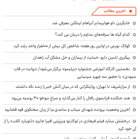
آخرین مطالب
جایگزین ناو هواپیمابر آبراهام لینکلن معرفی شد
کدام گیاه ها سرفه‌های مداوم را درمان می کند؟
کولاک بورس در اولین روز هفته؛ شاخص کل بیش از ۱۰۰هزار واحد رشد کرد
پیگیری تامین دارو، حمایت از بیماران و حل مشکل آب زاهدان
نخستین کارگاه آموزشی جشنواره «ریلیمو» برگزار می‌شود/ «روایت در قاب
عمودی» با حضور سه چهره سینمایی
از مزارشریف تا تهران؛ روایتگرانی که در میان آتش خبر را زنده نگه داشتند
هند جنگنده فرانسوی رافال را کنار می‌گذارد و سراغ سوخو-30 روسیه می‌رود
آخرین وضعیت پرونده شهدای میناب و ساعدی‌نیا از زبان سخنگوی قوه قضاییه
درخشش ستاره فیلم فرهادی در لوکارنو؛ ویرژینی افیرا جایزه «لئوپارد کلاب» را از
آن خود کرد
[روزبه کردونی] نامی که زیر ستون می‌ماند