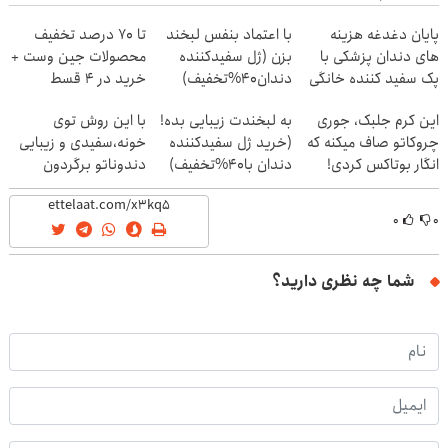
پایان دغدغه هزینه
با اعتماد بنفس لبخند
تا 70 درصد تخفیف
های دندان پزشکی با
بزن (ژل سفیدکننده
محصولات جین وست +
پک سفید کننده خانگی
دندان40%تخفیف)
خرید در 4 قسط
این کرم جلبک، جوری
به لبخندت زیبایی بده!
با این روش توی
چروکاتو صاف میکنه که
(خرید ژل سفیدکننده
خونه،سفیدی و زیبایی
انگار بوتاکس کردی!
دندان با40%تخفیف)
دندوناتو برگردون
(تخفیف ویژه)
(40%off)
۰
۰
شما چه نظری دارید؟