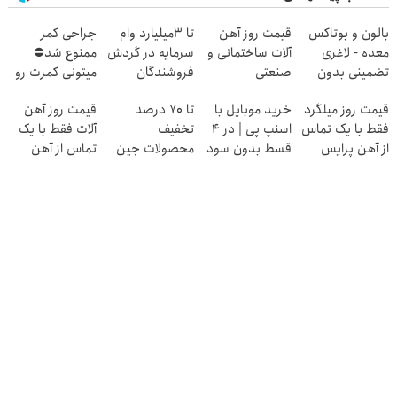
بالون و بوتاکس
قیمت روز آهن
تا 3میلیارد وام
جراحی کمر
معده - لاغری
آلات ساختمانی و
سرمایه در گردش
ممنوع شد⛔
تضمینی بدون
صنعتی
فروشندگان
میتونی کمرت رو
جراحی
در منزل درمان
قیمت روز میلگرد
خرید موبایل با
تا 70 درصد
قیمت روز آهن
کنی! 👈🏻
فقط با یک تماس
اسنپ پی | در ۴
تخفیف
آلات فقط با یک
پرسش‌نامه
از آهن پرایس
قسط بدون سود
محصولات جین
تماس از آهن
و کارمزد!
وست + خرید در
پرایس
4 قسط