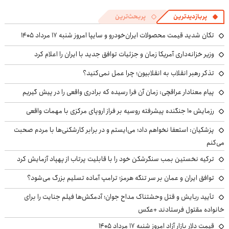
پربازدیدترین
پربحث‌ترین
تکان شدید قیمت محصولات ایران‌خودرو و سایپا امروز شنبه ۱۷ مرداد ۱۴۰۵
وزیر خزانه‌داری آمریکا زمان و جزئیات توافق جدید با ایران را اعلام کرد
تذکر رهبر انقلاب به انقلابیون؛ چرا عمل نمی‌کنید؟
پیام معنادار عراقچی: زمان آن فرا رسیده که برادری واقعی را در پیش گیریم
رزمایش ۱۰ جنگنده پیشرفته روسیه بر فراز اروپای مرکزی با مهمات واقعی
پزشکیان: استعفا نخواهم داد؛ می‌ایستم و در برابر کارشکنی‌ها با مردم صحبت
می‌کنم
ترکیه نخستین بمب سنگرشکن خود را با قابلیت پرتاب از پهپاد آزمایش کرد
توافق ایران و عمان بر سر تنگه هرمز؛ ترامپ آماده تسلیم بزرگ می‌شود؟
تأیید ربایش و قتل وحشتناک مداح جوان؛ آدمکش‌ها فیلم جنایت را برای
خانواده مقتول فرستادند +عکس
قیمت دلار بازار آزاد امروز شنبه ۱۷ مرداد ۱۴۰۵