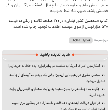
ماهی، میش ماهی،‌ خارو، صبیتی یا چندال، کفشک، مزلگ، زبان و اگر
فصلش باشد، صبور، شاه شط جنوب.»
کتاب «محصول کشور آبادان» در 200 صفحه گلاسه و رنگی به قیمت
570 هزار تومان از سوی موسسه اطلاعات تجدید چاپ شده است.
برچسب‌ها
انتشارات اطلاعات
شاید ندیده باشید
آشکارترین اعتراف آمریکا به شکست در برابر ایران؛ ایده خلاقانه خریداریم!
مجتبی شکوری در راهپیمایی اربعین؛ وقتی یک ویدئو به آیینه‌ای از جامعه
تبدیل می‌شود
چگونه به «جنگ هرمز» پایان دهیم؛ به روایت سخنگوی فارسی‌زبان وزارت
خارجه آمریکا
فراخوان دریافت ایده‌های «خلاقانه و نامتعارف» در پنتاگون برای تنبیه
ایران؛ کفگیر ترامپ به ته دیگ خورد!