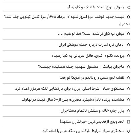
معرفی انواع المنت فشنگی و کاربرد آن
قیمت جدید گوشت مرغ امروز شنبه ۱۷ مرداد ۱۴۰۵/ مرغ کامل کیلویی چند شد؟
+جدول
قبض آب گران‌تر شده است؟ آبفا توضیح داد
ادعای تازه امارات درباره حمله موشکی ایران
پرونده کلثوم اکبری، قاتل سریالی به کجا رسید؟
ماجرای پیامک « مشمول سهمیه جنگ هستید» چیست؟
نقشه ترور مسی و رونالدو در آمریکا لو رفت
سخنگوی سپاه «شرط اصلی ایران» برای بازگشایی تنگه هرمز را اعلام کرد
مشاهده پرنده نادر «شبگرد مصری» پس از ۶۰ سال غیبت در نهاوند
بازار اجاره خانه و مشکل ناتمام مستاجران
تصاویری از قدیمی‌ترین خبرنگاران مشهد!
سخنگوی سپاه شرایط بازگشایی تنگه هرمز را اعلام کرد