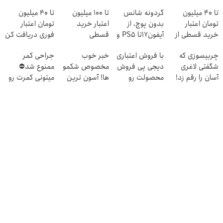
تا ۴۰ میلیون
گردونه شانس
تا ۱۰۰ میلیون
تا 40 میلیون
تومان اعتبار
بدون پوچ، از
اعتبار خرید
تومان اعتبار
خرید قسطی از
آیفون17تا PS5 و
قسطی
فوری دریافت کن
دیجی پی
طلای دیجیتال و
چربیسوزی که
با فروش اعتباری
خبر خوب
جراحی کمر
دلار🔥
شگفتی لاغری
دیجی پی فروش
مخصوص شکمو
ممنوع شد⛔
آسان را رقم زد!
محصولت رو
ها! آسون ترین
میتونی کمرت رو
بالاببر
روش لاغری
در منزل درمان
معرفی شد
کنی! 👈🏻
پرسش‌نامه