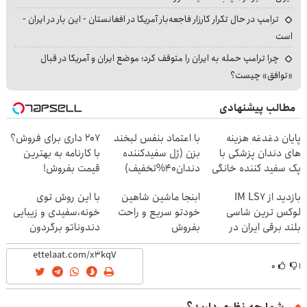
ترامپ در حال تکرار کارزار فاجعه‌بار آمریکا در افغانستان - این بار در ایران -
است
چرا ترامپ حمله به ایران را متوقف کرد؛ موضع ایران و آمریکا در قبال
«توافق» چیست؟
مطالب پیشنهادی
پایان دغدغه هزینه
با اعتماد بنفس لبخند
207 داری برای فروش؟
های دندان پزشکی با
بزن (ژل سفیدکننده
با کارنامه به بهترین
پک سفید کننده خانگی
دندان40%تخفیف)
قیمت بفروش!
بازدید از IM LS7
ابنجا ماشین شاهین
با این روش توی
لوکس ترین شاسی
خودتو سریع و راحت
خونه،سفیدی و زیبایی
بلند برقی ایران در
بفروش
دندوناتو برگردون
باشگاه انقلاب
(40%off)
۰
۱