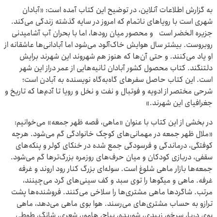
به گزارش اطلاعات آنلاین، در توضیح این کتاب آمده است: «آبادان
شهری است با رویاهای ناتمام که امروز در سایه گذشته زندگی می‌کند.
جزیره ‌الخضر است و محصور میان رودها، اما با بحران آب آشامیدنی
روبروست. بیشتر سال هوایش خاک‌آلود می‌شود اما آبادانی‌ها عاشقانه از
او یاد می‌کنند. و حتی آن‌ها که هنوز هم شهروند این شهرند برایش
دلتنگند. کتاب محصول کشور آبادان ثانیه‌هایی از عمر دراز این شهر
است. این کتاب حاصل سفرهای گاه‌به‌گاه نویسنده به آبادن است؛
شرحی مختصر از ادویه و فوتبال و نفت و نخل و رویا تا آدم‌ها که تاریخ و
جغرافیای این شهرند.»
در بخشی از این کتاب با عنوان «ماهی، قصه ظهر جمعه» می‌خوانیم:
«ملال ظهر جمعه در مهمانی‌های کوچک خانوادگی گم می‌شود. هرچه
کوفتگی، درماندگی و فرسودگی جمع شده در خنکای کولر و پنکه‌های
سقفی، دربازی کودکان و میان حرف‌های روزمره بزرگ‌ترها گم می‌شود.
جمعه‌ها بازار ماهی شلوغ است. سوله‌ای بزرگ کنار رود اروند و غرفه
غرفه. ماهی و میگوها را توی سبد و کف سینی‌های گرد می‌چینند،
مرتب. شاگردها ماهی مشتری‌ها را سلاخی می‌کنند. فروشنده‌ها پشت
ترازو به حساب مشتری‌های می‌رسند. هوا بوی ماهی می‌دهد، ماهی
بوی دریا، سرخو، زبیدی، شوریده، بیاح، هامور، شعری، شانگ، طوطی