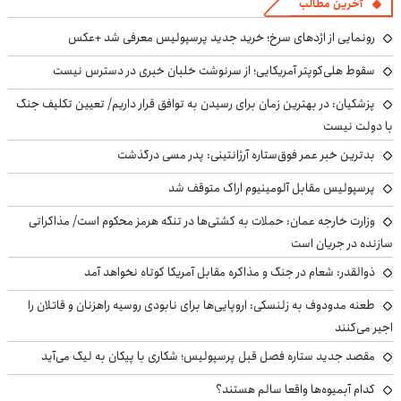
آخرین مطالب
رونمایی از اژدهای سرخ؛ خرید جدید پرسپولیس معرفی شد +عکس
سقوط هلی‌کوپتر آمریکایی؛ از سرنوشت خلبان خبری در دسترس نیست
پزشکیان‌: در بهترین زمان برای رسیدن به توافق قرار داریم/ تعیین تکلیف جنگ
با دولت نیست
بدترین خبر عمر فوق‌ستاره آرژانتینی: پدر مسی درگذشت
پرسپولیس مقابل آلومینیوم اراک متوقف شد
وزارت خارجه عمان: حملات به کشتی‌ها در تنگه هرمز محکوم است/ مذاکراتی
سازنده در جریان است
ذوالقدر: شعام در جنگ و مذاکره مقابل آمریکا کوتاه نخواهد آمد
طعنه مدودوف به زلنسکی: اروپایی‌ها برای نابودی روسیه راهزنان و قاتلان را
اجیر می‌کنند
مقصد جدید ستاره فصل قبل پرسپولیس؛ شکاری با پیکان به لیگ می‌آید
کدام آبمیوه‌ها واقعا سالم هستند؟