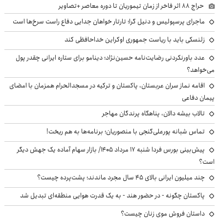
حراج ۸۸ اثر فاخر از زمان تیموریان تا دوره معاصر +تصاویر
ماجرای پرسپولیس و دنیل گرا؛ تارتار خواهان جدایی دفاع راست سرخ‌ها است
زلنسکی باید با ریاست جمهوری اوکراین خداحافظی کند
عدد باورنکردنی رضایت‌نامه حسین‌نژاد؛ دینامو برای ستاره ایرانی چقدر پول
می‌خواهد؟
اقامه نماز سران عربستان، پاکستان و ترکیه در مسجدالحرام همزمان با امضای
پیمان دفاعی
تالاب بیشه دالان، پناهگاه پرندگان مهاجر
تماس شبانه پورعلی‌گنجی با منصوریان؛ برنامه‌ها به هم ریخت!
پیش‌بینی بورس فردا شنبه ۱۷ مرداد ۱۴۰۵/ بازار سهام آماده یک جهش دیگر
است؟
چند میلیون ایرانی بالای ۴۵ سال مجرد ماندند؛ پشت‌پرده چیست؟
پاکستان چگونه - در حضور هند - به یک قدرت هوایی منطقه‌ای تبدیل شد
داستان فروش موی زنان چیست؟