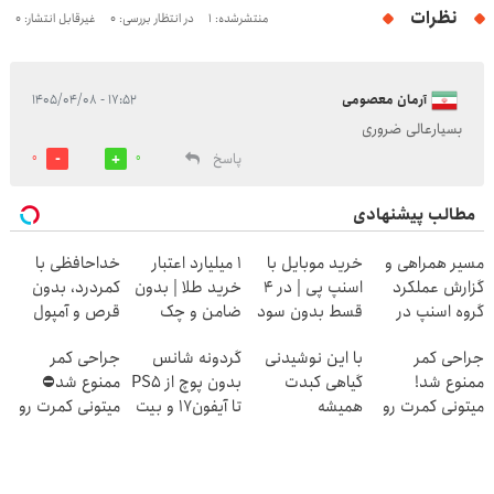
نظرات
منتشرشده: 1
در انتظار بررسی: 0
غیرقابل انتشار: 0
آرمان معصومی
۱۷:۵۲ - ۱۴۰۵/۰۴/۰۸
بسیارعالی ضروری
پاسخ
0
0
مطالب پیشنهادی
مسیر همراهی و
خرید موبایل با
۱ میلیارد اعتبار
خداحافظی با
گزارش عملکرد
اسنپ پی | در ۴
خرید طلا | بدون
کمردرد، بدون
گروه اسنپ در
قسط بدون سود
ضامن و چک
قرص و آمپول
۱۴۰۴
و کارمزد!
جراحی کمر
با این نوشیدنی
گردونه شانس
جراحی کمر
ممنوع شد!
گیاهی کبدت
بدون پوچ از PS5
ممنوع شد⛔
میتونی کمرت رو
همیشه
تا آیفون17 و بیت
میتونی کمرت رو
در منزل درمان
پرقدرته55%تخفیف
کوین 🔥
در منزل درمان
کنی!
کنی! 👈🏻
((پرسش‌نامه))
پرسش‌نامه