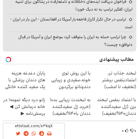
فراخوان دریافت ایده‌های «خلاقانه و نامتعارف» در پنتاگون برای تنبیه
ایران؛ کفگیر ترامپ به ته دیگ خورد!
ترامپ در حال تکرار کارزار فاجعه‌بار آمریکا در افغانستان - این بار در ایران -
است
چرا ترامپ حمله به ایران را متوقف کرد؛ موضع ایران و آمریکا در قبال
«توافق» چیست؟
مطالب پیشنهادی
لبخند جذاب تر،
با این روش توی
پایان دغدغه هزینه
اعتمادبنفس بیشتر
خونه،سفیدی و زیبایی
های دندان پزشکی با
(تخفیف تا امشب)
دندوناتو برگردون
پک سفید کننده خانگی
(40%off)
با اعتماد بنفس لبخند
به لبخندت زیبایی بده!
زانو درد دیگه تمومه! در
بزن (ژل سفیدکننده
(خرید ژل سفیدکننده
خانه درمانش کن ◀
دندان40%تخفیف)
دندان با40%تخفیف)
پرسش‌نامه ▶
۰
۰