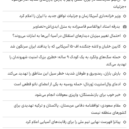
+جزئیات
وزیر خزانه‌داری آمریکا زمان و جزئیات توافق جدید با ایران را اعلام کرد
بدرقه استاد ابوالقاسم قاسم‌زاده به منزل ابدی‌اش+تصاویر
احتمال تغییر میزبان دیدارهای استقلال در آسیا؛ آبی‌ها به امارات می‌روند؟
کابین خلبان و لاشه جنگنده اف-۱۵ آمریکایی که با پدافند ایران سرنگون شد
حمله سگ‌های ولگرد به یک کودک ۹ ساله؛ خطری بزرگ امنیت شهروندان را
تهدید می‌کند
بارش باران، رعدوبرق و طوفان شدید؛ خطر سیل این مناطق را تهدید می‌کند
ادعای وال‌استریت ژورنال: حمله روسیه به یکی از اعضای ناتو قطعی است
خبر خوب برای بازنشستگان: واریزی معوقات انجام می‌شود
مقام سعودی: توافقنامه دفاعی عربستان، پاکستان و ترکیه تهدیدی برای
کشورهای منطقه نیست
پیاتزا فهرست نهایی تیم ملی را برای رقابت‌های آسیایی اعلام کرد