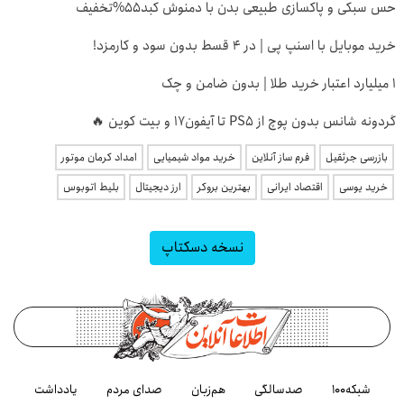
حس سبکی و پاکسازی طبیعی بدن با دمنوش کبد55%تخفیف
خرید موبایل با اسنپ پی | در ۴ قسط بدون سود و کارمزد!
۱ میلیارد اعتبار خرید طلا | بدون ضامن و چک
گردونه شانس بدون پوچ از PS5 تا آیفون17 و بیت کوین 🔥
بازرسی جرثقیل
فرم ساز آنلاین
خرید مواد شیمیایی
امداد کرمان موتور
خرید یوسی
اقتصاد ایرانی
بهترین بروکر
ارز دیجیتال
بلیط اتوبوس
نسخه دسکتاپ
شبکه۱۰۰
صدسالگی
هم‌زبان
صدای مردم
یادداشت