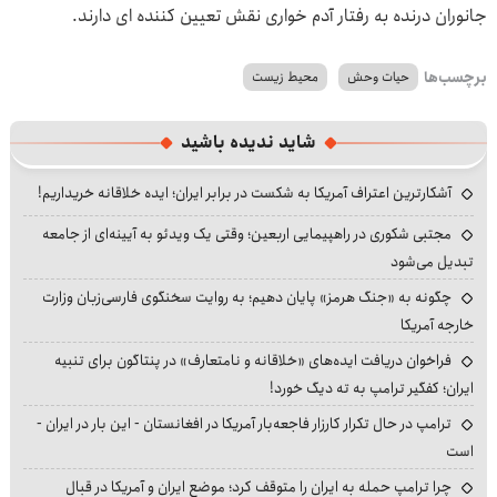
جانوران درنده به رفتار آدم خواری نقش تعیین کننده ای دارند.
برچسب‌ها
حیات وحش
محیط زیست
شاید ندیده باشید
آشکارترین اعتراف آمریکا به شکست در برابر ایران؛ ایده خلاقانه خریداریم!
مجتبی شکوری در راهپیمایی اربعین؛ وقتی یک ویدئو به آیینه‌ای از جامعه
تبدیل می‌شود
چگونه به «جنگ هرمز» پایان دهیم؛ به روایت سخنگوی فارسی‌زبان وزارت
خارجه آمریکا
فراخوان دریافت ایده‌های «خلاقانه و نامتعارف» در پنتاگون برای تنبیه
ایران؛ کفگیر ترامپ به ته دیگ خورد!
ترامپ در حال تکرار کارزار فاجعه‌بار آمریکا در افغانستان - این بار در ایران -
است
چرا ترامپ حمله به ایران را متوقف کرد؛ موضع ایران و آمریکا در قبال