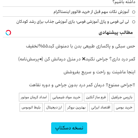
داشته باشیم؟
آموزش نکات مهم قبل از خرید فالوور اینستاگرام
لی لی فومی و پازل آموزشی فومی؛ بازی آموزشی جذاب برای رشد کودکان
مطالب پیشنهادی
حس سبکی و پاکسازی طبیعی بدن با دمنوش کبد55%تخفیف
کمر درد داری؟ جراحی نکنید❌ در منزل درمانش کن (◂پرسش‌نامه)
اینجا ماشینت رو راحت و سریع بفروشش
‼️جراحی ممنوع‼️ درمان کمر درد بدون جراحی و دوره نقاهت
بازرسی جرثقیل
فرم ساز آنلاین
خرید مواد شیمیایی
امداد کرمان موتور
خرید یوسی
اقتصاد ایرانی
بهترین بروکر
ارز دیجیتال
بلیط اتوبوس
نسخه دسکتاپ