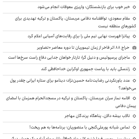
خبر خوب برای بازنشستگان: واریزی معوقات انجام می‌شود
مقام سعودی: توافقنامه دفاعی عربستان، پاکستان و ترکیه تهدیدی برای
کشورهای منطقه نیست
پیاتزا فهرست نهایی تیم ملی را برای رقابت‌های آسیایی اعلام کرد
حراج ۸۸ اثر فاخر از زمان تیموریان تا دوره معاصر +تصاویر
ماجرای پرسپولیس و دنیل گرا؛ تارتار خواهان جدایی دفاع راست سرخ‌ها است
زلنسکی باید با ریاست جمهوری اوکراین خداحافظی کند
عدد باورنکردنی رضایت‌نامه حسین‌نژاد؛ دینامو برای ستاره ایرانی چقدر پول
می‌خواهد؟
اقامه نماز سران عربستان، پاکستان و ترکیه در مسجدالحرام همزمان با امضای
پیمان دفاعی
تالاب بیشه دالان، پناهگاه پرندگان مهاجر
تماس شبانه پورعلی‌گنجی با منصوریان؛ برنامه‌ها به هم ریخت!
پیش‌بینی بورس فردا شنبه ۱۷ مرداد ۱۴۰۵/ بازار سهام آماده یک جهش دیگر