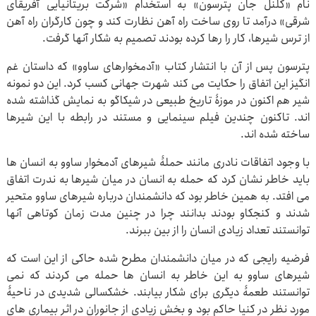
نام «کلنل جان پترسون» به استخدام «شرکت بریتانیایی آفریقای
شرقی» درآمد تا روی ساخت راه آهن نظارت کند و چون کارگران راه آهن
از ترس شیرها، کار را رها کرده بودند تصمیم به شکار آنها گرفت.
پترسون پس از آن با انتشار کتاب «آدمخوارهای ساوو» که داستان غم
انگیز این اتفاق را حکایت می کند شهرت جهانی کسب کرد. این دو نمونه
شیر هم اکنون در موزۀ تاریخ طبیعی در شیکاگو به نمایش گذاشته شده
اند. تاکنون چندین فیلم سینمایی و مستند در رابطه با این شیرها
ساخته شده اند.
با وجود اتفاقات نادری مانند حملۀ شیرهای آدمخوار ساوو به انسان ها
باید خاطر نشان کرد که حمله به انسان در میان شیرها به ندرت اتفاق
می افتد. به همین خاطر بود که دانشمندان درباره شیرهای ساوو متحیر
شدند و کنجکاو بودند بدانند چرا در چنین مدت زمان کوتاهی آنها
توانستند تعداد زیادی انسان را از بین ببرند.
فرضیه رایجی که در میان دانشمندان مطرح شده حاکی از این است که
شیرهای ساوو به این خاطر به انسان ها حمله می کردند که نمی
توانستند طعمۀ دیگری برای شکار بیابند. خشکسالی شدیدی در ناحیۀ
مورد نظر در کنیا حاکم بود و بخش زیادی از جانوران در اثر بیماری های