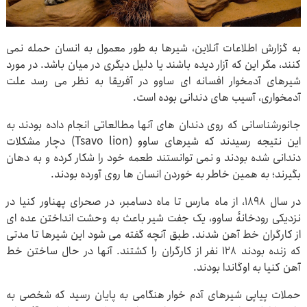
به گزارش اطلاعات آنلاین، شیرها به طور معمول به انسان حمله نمی
کنند، مگر این که آزار دیده باشند یا دلیل دیگری در میان باشد. در مورد
شیرهای آدمخوار افسانه ای ساوو در آفریقا به نظر می رسد علت
آدمخواری، آسیب های دندانی بوده است.
جانورشناسانی که روی دندان های آنها مطالعاتی انجام داده بودند به
این نتیجه رسیدند که شیرهای ساوو (Tsavo lion) دچار مشکلات
دندانی شده بودند و نمی توانستند طعمه خود را شکار کرده و به دهان
بگیرند؛ به همین خاطر به خوردن انسان ها روی آورده بودند.
در سال 1898، از ماه مارس تا ماه دسامبر، در صحرای پهناور کنیا در
نزدیکی رودخانۀ ساوو، یک جفت شیر باعث به وحشت انداختن عده ای
از کارگران خط آهن شدند. طبق آنچه گفته می شود این شیرها تا مدتی
که زنده بودند 128 نفر از کارگران را کشتند. آنها در حال ساختن خط
آهن کنیا به اوگاندا بودند.
حملات پیاپی شیرهای آدم خوار هنگامی به پایان رسید که شخصی به