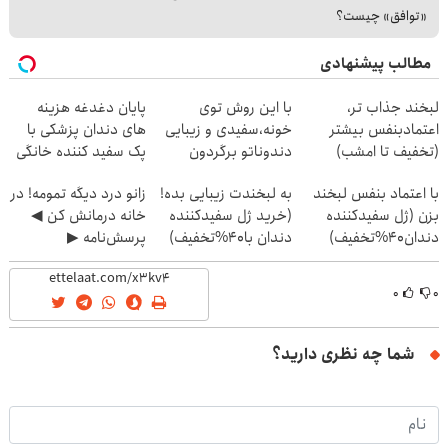
«توافق» چیست؟
مطالب پیشنهادی
لبخند جذاب تر،
با این روش توی
پایان دغدغه هزینه
اعتمادبنفس بیشتر
خونه،سفیدی و زیبایی
های دندان پزشکی با
(تخفیف تا امشب)
دندوناتو برگردون
پک سفید کننده خانگی
(40%off)
با اعتماد بنفس لبخند
به لبخندت زیبایی بده!
زانو درد دیگه تمومه! در
بزن (ژل سفیدکننده
(خرید ژل سفیدکننده
خانه درمانش کن ◀
دندان40%تخفیف)
دندان با40%تخفیف)
پرسش‌نامه ▶
۰
۰
شما چه نظری دارید؟