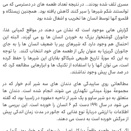
مسری تلف شده بودند.. در نتیجه تعداد طعمه های در دسترسی که می
توانستند شکم شیرها را سیر کنند کاهش یافته بود. همچنین زیستگاه و
قلمرو آنها توسط انسان ها تخریب و اشغال شده بود
گزارش هایی موجود است که نشان می دهند در مواقع کمیابی غذا،
جانوران گوشتخوار بزرگ به خوردن انسان ها رو می آورند. البته این
احتمال هم وجود دارد که شیرهای پیر یا ضعیف انسان ها را به جای
جانوران گریزپا به عنوان یکی از طعمه های خود انتخاب کنند. با توجه
به این که موزۀ تاریخ طبیعی شیکاگو بقایای این شیرها را حفظ کرده
است، می توان آنها را با استفاده از تکنیک ها و ابزارهایی مطالعه کرد که
در صد سال پیش وجود نداشتند.
مطالعاتی روی ساییدگی های دندان های سه شیر آدم خوار که در
مجموعۀ موزۀ میدانی نگهداری می شوند انجام شده است. دندان ها
متعلق به دو شیر ساوو و یک شیر از ناحیه «مفوو» در زامبیا بود که گفته
می شود در سال 1991 دست کم 6 انسان را خورده است. این بررسی ها
اطلاعات با ارزشی دربارۀ نوع غذایی که جانور در مدت زمان اندکی پیش
از مرگش خورده است به دست می دهند.
اگر کمبود طعمه واقعاً مشکل اصلی شیرهای آدم خوار بود، آنها می