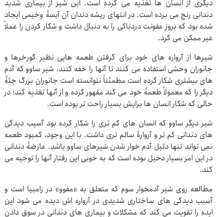
دیگری از انسان ها تغذیه می کرده است. این شیر از بیماری شدید
دندانی رنج می برده است. در انتهای ریشه دندان آن آبسۀ وخیمی ایجاد
شده بود که بروز عفونت دردناکی را به دنبال داشت و شکار کردن را عملاً
غیر ممکن می کرد.
شیرها از آرواره های خود برای گرفتن طعمه هایی نظیر گورخرها و
جانوران وحشی استفاده می کنند تا آنها را خفه کنند. شیر ساوو که آدم
های بیشتری شکار کرده است مطمئناً نتوانسته است جانوران بزرگ جثۀ
دیگر را که معمولاً طعمۀ خود می کند مقهور کرده و از آنها تغذیه کند؛ در
حالی که شکار انسان ها برایش بسیار راحت تر بوده است.
شیر دیگر ساوو که انسان های کم تری را شکار کرده بود آسیب دیدگی
های دندانی کم تر و آروارۀ سالم تری داشت. با این وجود، کمبود طعمه
نمی تواند تنها دلیل آدم خوار شدن شیرهای ساوو باشد. عارضۀ دندانی
در این امر بسیار دخیل بوده است که به خوبی این رفتار آنها را توجیه می
کند.
مطالعه روی شیر آدمخوار سوم که متعلق به «مفوو» در زامبیا است و
آسیب دیدگی های ساختاری شدیدی در آرواره اش دیده می شود این
ایده را تقویت می کند که مشکلات و بیماری های دندانی در سوق دادن