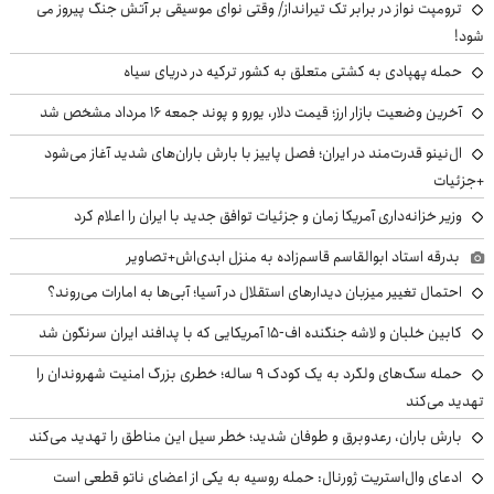
ترومپت نواز در برابر تک تیرانداز/ وقتی نوای موسیقی بر آتش جنگ پیروز می
شود!
حمله پهپادی به کشتی متعلق به کشور ترکیه در دریای سیاه
آخرین وضعیت بازار ارز؛ قیمت دلار، یورو و پوند جمعه ۱۶ مرداد مشخص شد
ال‌نینو قدرت‌مند در ایران؛ فصل پاییز با بارش باران‌های شدید آغاز می‌شود
+جزئیات
وزیر خزانه‌داری آمریکا زمان و جزئیات توافق جدید با ایران را اعلام کرد
بدرقه استاد ابوالقاسم قاسم‌زاده به منزل ابدی‌اش+تصاویر
احتمال تغییر میزبان دیدارهای استقلال در آسیا؛ آبی‌ها به امارات می‌روند؟
کابین خلبان و لاشه جنگنده اف-۱۵ آمریکایی که با پدافند ایران سرنگون شد
حمله سگ‌های ولگرد به یک کودک ۹ ساله؛ خطری بزرگ امنیت شهروندان را
تهدید می‌کند
بارش باران، رعدوبرق و طوفان شدید؛ خطر سیل این مناطق را تهدید می‌کند
ادعای وال‌استریت ژورنال: حمله روسیه به یکی از اعضای ناتو قطعی است