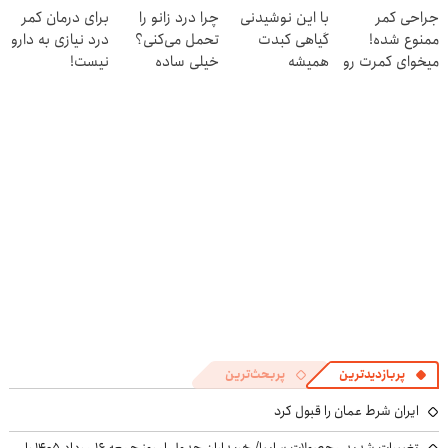
جراحی کمر
با این نوشیدنی
چرا درد زانو را
برای درمان کمر
کنی! 👈🏻
ممنوع شده!
گیاهی کبدت
تحمل می‌کنی؟
درد نیازی به دارو
پرسش‌نامه
میخوای کمرت رو
همیشه
خیلی ساده
نیست!
در منزل درمان
پرقدرته55%تخفیف
درمنزل درمانش
(◂پرسش‌نامه رو
کنی؟
کن
پر کن)
((پرسش‌نامه))
پربازدیدترین
پربحث‌ترین
ایران شرط عمان را قبول کرد
تغییرات شدید محصولات سایپا/ خریداران جدول امروز جمعه ۱۶ مرداد ۱۴۰۵ را