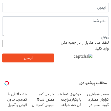
0
/
400
لطفا عدد مقابل را در جعبه متن
وارد کنید
ارسال
مطالب پیشنهادی
مسیر همراهی و
خودروی شما هم
جراحی کمر
خداحافظی با
گزارش عملکرد
با یکبار مراجعه
ممنوع شد⛔
کمردرد، بدون
گروه اسنپ در
فروخته خواهد
میتونی کمرت رو
قرص و آمپول
۱۴۰۴
شد
در منزل درمان