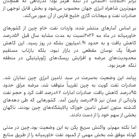
برابر اختلالات احتمالی در تنگه هرمز بود؛ گذرگاهی که همچنان
مهم‌ترین شاهراه انرژی جهان محسوب می‌شود و بخش قابل توجهی از
صادرات نفت و میعانات گازی خلیج فارس از آن عبور می‌کند.
بر اساس آمارهای منتشر شده، واردات نفت خام چین از کشورهای
خاورمیانه در ماه مه ۲۰۲۶نسبت به مدت مشابه سال قبل ۵۶درصد
کاهش یافت و به حدود ۱.۹۱میلیون بشکه در روز رسید. این کاهش
صرفاً یک نوسان مقطعی در بازار نبود، بلکه بازتاب مستقیم
محدودیت‌های عرضه و افزایش ریسک‌های ژئوپلیتیکی در منطقه
تنگه هرمز بود.
پیامد این وضعیت به‌سرعت در سبد تامین انرژی چین نمایان شد.
صادرات نفت کویت به چین تقریباً متوقف شد، عرضه عراق حدود
۹۵درصد کاهش یافت، صادرات امارات ۸۷درصد افت کرد و حجم نفت
وارداتی از عمان نیز ۴۵درصد پایین آمد. کشورهایی که طی دهه‌های
گذشته ستون اصلی تامین خوراک پالایشگاه‌های چین بودند، ناگهان
بخشی از سهم خود را از دست دادند.
اما نکته مهم‌تر، واکنش سریع پکن به این وضعیت بود.چین در مدتی
کوتاه موفق شد بخش مهمی از کمبود نفت خاورمیانه را از طریق منابع