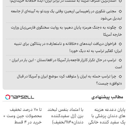
آشکارترین اعتراف آمریکا به شکست در برابر ایران؛ ایده خلاقانه خریداریم!
مجتبی شکوری در راهپیمایی اربعین؛ وقتی یک ویدئو به آیینه‌ای از جامعه
تبدیل می‌شود
چگونه به «جنگ هرمز» پایان دهیم؛ به روایت سخنگوی فارسی‌زبان وزارت
خارجه آمریکا
فراخوان دریافت ایده‌های «خلاقانه و نامتعارف» در پنتاگون برای تنبیه
ایران؛ کفگیر ترامپ به ته دیگ خورد!
ترامپ در حال تکرار کارزار فاجعه‌بار آمریکا در افغانستان - این بار در ایران -
است
چرا ترامپ حمله به ایران را متوقف کرد؛ موضع ایران و آمریکا در قبال
«توافق» چیست؟
مطالب پیشنهادی
پایان دغدغه هزینه
با اعتماد بنفس لبخند
تا 70 درصد تخفیف
های دندان پزشکی با
بزن (ژل سفیدکننده
محصولات جین وست +
پک سفید کننده خانگی
دندان40%تخفیف)
خرید در 4 قسط