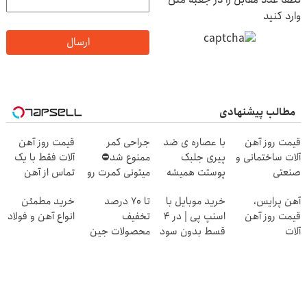
وارد کنید
ارسال
مطالب پیشنهادی
قیمت روز آهن
با عصاره ی ضد
جراحی کمر
قیمت روز آهن
آلات ساختمانی و
پیری جلبک
ممنوع شد⛔
آلات فقط با یک
صنعتی
پوستت همیشه
میتونی کمرت رو
تماس از آهن
جوونه!
در منزل درمان
پرایس
آهن پرایس،
خرید موبایل با
تا 70 درصد
خرید مطمئن
کنی! 👈🏻
قیمت روز آهن
اسنپ پی | در ۴
تخفیف
انواع آهن و فولاد
پرسش‌نامه
آلات
قسط بدون سود
محصولات جین
و کارمزد!
وست + خرید در
4 قسط