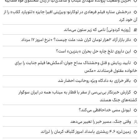
آخرین وضعیت پرونده شهدای میناب و ساعدی‌نیا از زبان سخنگوی قوه قضاییه
درخشش ستاره فیلم فرهادی در لوکارنو؛ ویرژینی افیرا جایزه «لئوپارد کلاب» را از
آن خود کرد
[روزبه کردونی] نامی که زیر ستون می‌ماند
دلار بازار آزاد ۲هزار تومان گران شد؛ علت چیست؟ +نرخ امروز ۱۷ مرداد
این داروی تلخ چاره حل بحران «بنزین» است؟
تأیید ربایش و قتل وحشتناک مداح جوان؛ آدمکش‌ها فیلم جنایت را برای
خانواده مقتول فرستادند +عکس
باقر خرازی به دادگاه ویژه روحانیت احضار شد
گزارش خبرنگار بی‌بی‌سی از سفر با قطار به میناب؛ همه در ایران سوگوار
کشته‌های جنگ هستند
لیونل مسی خداحافظی می‌کند؟
وقتی جنگ، مسیر خبر را تغییر می‌دهد
زمین‌لرزه ۴.۶ ریشتری بامداد امروز گلباف کرمان را لرزاند