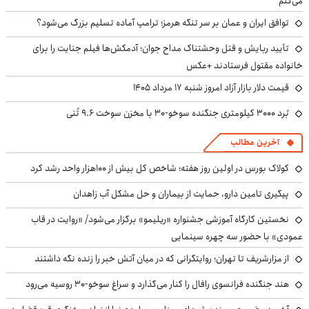
می‌کنم
توافق ایران و عمان بر سر تنگه هرمز؛ ترامپ آماده تسلیم بزرگ می‌شود؟
تأیید ربایش و قتل وحشتناک مداح جوان؛ آدمکش‌ها فیلم جنایت را برای
خانواده مقتول فرستادند +عکس
قیمت دلار بازار آزاد امروز شنبه ۱۷ مرداد ۱۴۰۵
بُرد ۳۰۰۰ کیلومتری جنگنده سوخو-۳۰ با مخزن سوخت ۹.۶ تُنی
آخرین مطالب
کولاک بورس در اولین روز هفته؛ شاخص کل بیش از ۱۰۰هزار واحد رشد کرد
پیگیری تامین دارو، حمایت از بیماران و حل مشکل آب زاهدان
نخستین کارگاه آموزشی جشنواره «ریلیمو» برگزار می‌شود/ «روایت در قاب
عمودی» با حضور سه چهره سینمایی
از مزارشریف تا تهران؛ روایتگرانی که در میان آتش خبر را زنده نگه داشتند
هند جنگنده فرانسوی رافال را کنار می‌گذارد و سراغ سوخو-30 روسیه می‌رود