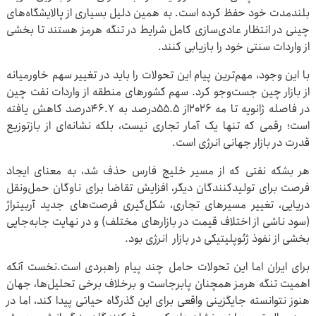
بلندمدت خود حفظ کرده است. به همین دلیل بسیاری از پالایشگاه‌های
چینی در انتظار عادی‌سازی کامل شرایط در تنگه هرمز هستند تا بخشی
از واردات سنتی خود را بازیابی کنند.
با این وجود، مهم‌ترین پیام این تحولات را باید در تغییر سهم خاورمیانه
از بازار چین جست‌وجو کرد. سهم کشورهای منطقه از واردات نفت چین
در فاصله ژانویه تا مه ۲۰۲۶از ۵۵.۵درصد به ۴۶.۷درصد کاهش یافته
است؛ رقمی که تنها یک آمار تجاری نیست، بلکه نشانه‌ای از بازتوزیع
قدرت در بازار جهانی انرژی است.
هر بشکه نفتی که از مسیر خلیج فارس حذف شد، به معنای ایجاد
فرصت برای تولیدکنندگان دیگر، افزایش تقاضا برای ناوگان حمل‌ونقل
دریایی، تغییر مسیرهای تجاری، شکل‌گیری فرصت‌های جدید آربیتراژ
(سود ناشی از اختلاف قیمت در بازارهای مختلف) و در نهایت جابه‌جایی
بخشی از نفوذ ژئوپلیتیکی در بازار انرژی بود.
برای ایران اما این تحولات حامل چند پیام راهبردی است.نخست آنکه
اهمیت تنگه هرمز همچنان پابرجاست و برخلاف برخی تحلیل‌ها، جهان
هنوز نتوانسته جایگزینی واقعی برای این گذرگاه حیاتی پیدا کند، اما در