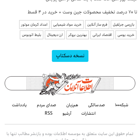
تا 70 درصد تخفیف محصولات جین وست + خرید در 4 قسط
بازرسی جرثقیل
فرم ساز آنلاین
خرید مواد شیمیایی
امداد کرمان موتور
خرید یوسی
اقتصاد ایرانی
بهترین بروکر
ارز دیجیتال
بلیط اتوبوس
نسخه دسکتاپ
شبکه۱۰۰
صدسالگی
هم‌زبان
صدای مردم
یادداشت
انتشارات
آرشیو
RSS
تمام حقوق این سایت متعلق به موسسه اطلاعات بوده و بازنشر مطالب تنها با