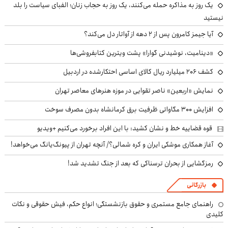
یک روز به مذاکره حمله می‌کنند، یک روز به حجاب زنان؛ الفبای سیاست را بلد
نیستید
آیا جیمز کامرون پس از ۲ دهه از آواتار دل می‌کند؟
«دینامیت، نوشیدنی گوارا» پشت ویترین کتابفروشی‌ها
کشف ۲۰۶ میلیارد ریال کالای اساسی احتکارشده در اردبیل
نمایش «اربعین» ناصر تقوایی در موزه هنرهای معاصر تهران
افزایش ۳۰۰ مگاواتی ظرفیت برق کرمانشاه بدون مصرف سوخت
قوه قضاییه خط و نشان کشید: با این افراد برخورد می‌کنیم +ویدیو
آغاز همکاری موشکی ایران و کره شمالی؟/ آنچه تهران از پیونگ‌یانگ می‌خواهد!
رمزگشایی از بحران ترسناکی که بعد از جنگ تشدید شد!
بازرگانی
راهنمای جامع مستمری و حقوق بازنشستگی؛ انواع حکم، فیش حقوقی و نکات
کلیدی