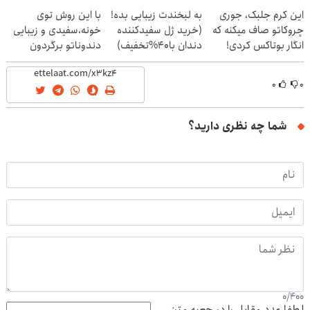
این کرم جلبک، جوری
به لبخندت زیبایی بده!
با این روش توی
چروکاتو صاف میکنه که
(خرید ژل سفیدکننده
خونه،سفیدی و زیبایی
انگار بوتاکس کردی!
دندان با40%تخفیف)
دندوناتو برگردون
(تخفیف ویژه)
(40%off)
۰
۰
شما چه نظری دارید؟
0
/
400
لطفا عدد مقابل را در جعبه متن