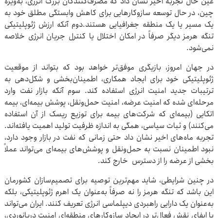
عین حال تجربه اخیر نشان داد که مصرف‌کنندگان بزرگ انرژی، به‌ویژه
چین، در حال توسعه سازوکارهایی برای کاهش وابستگی مطلق خود به
یک مسیر یا یک منطقه جغرافیایی هستند.دوم آنکه ارزش ژئوپلیتیکی
تنگه هرمز دیگر صرفاً در امکان اختلال یا کنترل جریان انرژی خلاصه
نمی‌شود.
در جهان امروز، بازیگری موفق‌تر خواهد بود که بتواند از موقعیت
ژئوپلیتیکی خود برای ایجاد همکاری، اطمینان‌بخشی و شکل‌دهی به
ترتیبات جدید امنیت انرژی استفاده کند. سوم آنکه بازار نفت وارد
مرحله‌ای شده که امنیت عرضه، امنیت حمل‌ونقل، پوشش بیمه‌ای، بیمه
اتکایی (بیمه‌ای که شرکت‌های بیمه برای توزیع ریسک از آن استفاده
می‌کنند) و ثبات سیاسی، همگی به اندازه ظرفیت تولید اهمیت یافته‌اند.
تجربه ماه‌های اخیر نشان داد حتی زمانی که نفت در بازار وجود دارد،
نبود اطمینان نسبت به حمل‌ونقل و پوشش‌های بیمه‌ای می‌تواند عملاً
بخشی از عرضه را از دسترس خارج کند.
در چنین شرایطی، شاید مهم‌ترین توصیه برای تصمیم‌سازان کشورمان
این باشد که تنگه هرمز را نه صرفاً به‌عنوان یک اهرم ژئوپلیتیکی، بلکه
به‌عنوان یک دارایی راهبردی دیپلماسی انرژی تعریف کنند. ایران می‌تواند
با ایفای نقش فعال‌تر در ایجاد سازوکارهای منطقه‌ای امنیت دریانوردی،