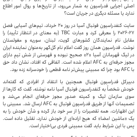
اصلی اجرایی فدراسیون به شمار می‌رود، از تاریخ‌ها و روال امور اطلاع
ندارد یا مسئله دیگری در جریان است؟
سایت کنفدراسیون فوتبال آسیا در روز ۲۰ خرداد، تیم‌های آسیایی فصل
۲۷-۲۰۲۶ را معرفی کرد و عبارت TBC (به معنای در انتظار تأیید) را
مقابل نام نمایندگان کشورهای کویت، لبنان، سوریه و مغولستان
نوشت. فدراسیون همان روز گفت اعلام نام گل‌گهر به‌عنوان نماینده ایران
در لیگ قهرمانان آسیا «۲» صحیح نبوده و فهرستی از شش تیمِ دارای
مجوز حرفه‌ای به AFC اعلام شده است. اتفاقی که افتاد، نشان داد حق
با AFC بود چرا که ممبینی پیش‌تر نامه قطعی را خودسرانه زده بود.
دبیرکل فدراسیون فوتبال همچنین با انتقاد از افرادی که گفته‌اند
خودش شخصاً به کنفدراسیون فوتبال آسیا نامه نوشته، گفت که کارها از
سوی سازمان لیگ و کمیته صدور مجوز حرفه‌ای انجام می‌شد و
تصمیمات آنها از طریق فدراسیون فوتبال به AFC ارسال شد. ممبینی با
این اظهارات، همه تقصیرات را از سرِ خود باز کرده و شأن خودش را به
یک «ماشین امضا» که هیچ اراده‌ای از خودش ندارد، تقلیل داده است.
پس با این شرایط باید گفت ممبینی فردی بی‌اختیار است.