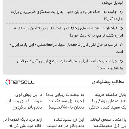
تبدیل می‌شود
چگونه به «جنگ هرمز» پایان دهیم؛ به روایت سخنگوی فارسی‌زبان وزارت
خارجه آمریکا
فراخوان دریافت ایده‌های «خلاقانه و نامتعارف» در پنتاگون برای تنبیه
ایران؛ کفگیر ترامپ به ته دیگ خورد!
ترامپ در حال تکرار کارزار فاجعه‌بار آمریکا در افغانستان - این بار در ایران -
است
چرا ترامپ حمله به ایران را متوقف کرد؛ موضع ایران و آمریکا در قبال
«توافق» چیست؟
مطالب پیشنهادی
پایان دغدغه هزینه
به لبخندت زیبایی بده!
با این روش توی
های دندان پزشکی با
(خرید ژل سفیدکننده
خونه،سفیدی و زیبایی
پک سفید کننده خانگی
دندان با40%تخفیف)
دندوناتو برگردون
(40%off)
با اعتماد بنفس لبخند
این ژل سفیدکننده
زانو درد دیگه تمومه! در
بزن (ژل سفیدکننده
دندوناتو در حد لمینت
خانه درمانش کن ◀