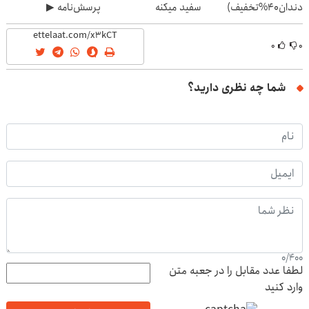
دندان40%تخفیف)
سفید میکنه
پرسش‌نامه ▶
(40%تخفیف)
۰
۰
شما چه نظری دارید؟
0
/
400
لطفا عدد مقابل را در جعبه متن
وارد کنید