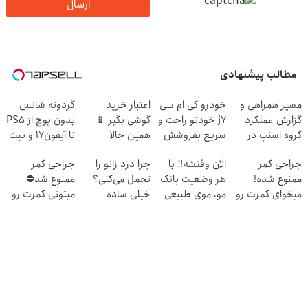
ارسال
مطالب پیشنهادی
مسیر همراهی و
خودرو کی ام سی
اعتبار خرید
گردونه شانس
گزارش عملکرد
j7 خودتو راحت و
گوشی بگیر 📱
بدون پوچ از PS5
گروه اسنپ در
سریع بفروشش
همین حالا
تا آیفون17 و بیت
۱۴۰۴
درخواست اعتبار
کوین 🔥
جراحی کمر
الان وقتشه‼️ با
چرا درد زانو را
جراحی کمر
بده 🎯
ممنوع شده!
هر وضعیت بانک
تحمل می‌کنی؟
ممنوع شد⛔
میخوای کمرت رو
مو، موی طبیعی
خیلی ساده
میتونی کمرت رو
در منزل درمان
بکار!
درمنزل درمانش
در منزل درمان
کنی؟
کن
کنی! 👈🏻
((پرسش‌نامه))
پرسش‌نامه