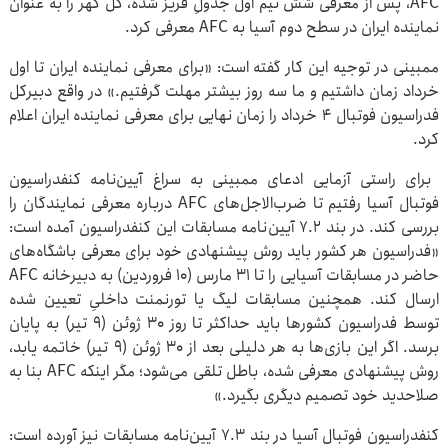
AFC، پس از معرفی شش تیم اول جدولِ فریز شده، گل گهر را به عنوان
نماینده ایران در سطح دوم آسیا به AFC معرفی کرد.
ممبینی در توجیه این کار گفته است: «برای معرفی نماینده ایران تا اول
خرداد زمان داشتیم و ما سه روز بیشتر مهلت گرفتیم.» در واقع دبیرکل
فدراسیون فوتبال ۴ خرداد را زمان نهایی برای معرفی نماینده ایران اعلام
کرد.
برای راستی آزمایی ادعای ممبینی به سراغ آیین‌نامه کنفدراسیون
فوتبال آسیا رفتیم تا ضرب‌الاجل‌های AFC درباره معرفی نمایندگان را
بررسی کند. در بند ۷.۲ آیین‌نامه مسابقات این کنفدراسیون آمده است:
«فدراسیون هر کشور باید روش پیشنهادی خود برای معرفی باشگاه‌های
حاضر در مسابقات آسیایی را تا ۳۱ مارس (۱۰ فروردین) به دبیرخانه AFC
ارسال کند. همچنین مسابقات لیگ یا تورنمنت داخلیِ تعیین شده
توسط فدراسیون کشورها باید حداکثر تا روز ۳۰ ژوئن (۹ تیر) به پایان
برسد. اگر این بازی‌ها به هر دلیلی بعد از ۳۰ ژوئن (۹ تیر) خاتمه یابد،
روش پیشنهادی معرفی شده، باطل تلقی می‌شود؛ مگر اینکه AFC بنا به
صلاحدید خود تصمیم دیگری بگیرد.»
کنفدراسیون فوتبال آسیا در بند ۷.۳ آیین‌نامه مسابقات نیز آورده است: