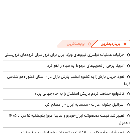
پربازدیدترین
پربحث‌ترین
جزئیات عملیات فرامرزی نیروهای ویژه ایران برای ترور سران گروه‌های تروریستی
آمریکا برخی از تحریم‌های مربوط به سپاه را لغو کرد
نفوذ جریان بارش‌زا به کشور؛ امشب بارش باران در ۲ استان کشور +هواشناسی
فردا
کاناوارو: حماقت کردم بازیکن استقلال را به جام‌جهانی بردم
اسرائیل چگونه امارات - همسایه ایران - را مسلح کرد
تغییر تند قیمت محصولات ایران‌خودرو و سایپا امروز پنجشنبه ۱۵ مرداد ۱۴۰۵
+جدول
غریب‌آبادی: آمریکا برای بازگشت به تعهدات برای ایران پیام فرستاده