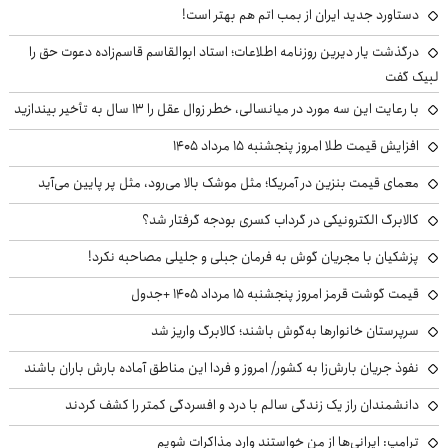
دستاورد جدید ایران از بمب اتم هم بهتر است!
درگذشت یار دیرین روزنامه اطلاعات؛ استاد ابوالقاسم قاسم‌زاده دعوت حق را
لبیک گفت
با رعایت این سه مورد در میانسالی، خطر زوال عقل را ۱۳ سال به تأخیر بیندازید
افزایش قیمت طلا امروز پنجشنبه ۱۵ مرداد ۱۴۰۵
معمای قیمت بنزین در آمریکا؛ مثل موشک بالا می‌رود، مثل پر پایین می‌آید
کالابرگ الکترونیکی در گرداب کسری بودجه گرفتار شد؟
پزشکیان با مجریان گوش به فرمان جبلی و جلیلی مصاحبه نکرد!
قیمت گوشت قرمز امروز پنجشنبه ۱۵ مرداد ۱۴۰۵ +جدول
سرپرستان خانوارها به‌گوش باشند؛ کالابرگ واریز شد
نفوذ جریان بارش‌زا به کشور/ امروز و فردا این مناطق آماده بارش باران باشند
دانشمندان راز یک زندگی سالم با درد و افسردگی کمتر را کشف کردند
ترامپ: ایرانی‌ها از من خواستند وارد مذاکرات شویم