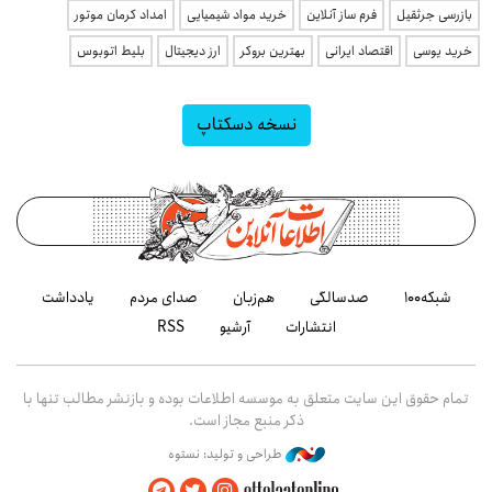
بازرسی جرثقیل
فرم ساز آنلاین
خرید مواد شیمیایی
امداد کرمان موتور
خرید یوسی
اقتصاد ایرانی
بهترین بروکر
ارز دیجیتال
بلیط اتوبوس
نسخه دسکتاپ
شبکه۱۰۰
صدسالگی
هم‌زبان
صدای مردم
یادداشت
انتشارات
آرشیو
RSS
تمام حقوق این سایت متعلق به موسسه اطلاعات بوده و بازنشر مطالب تنها با
ذکر منبع مجاز است.
طراحی و تولید: نستوه