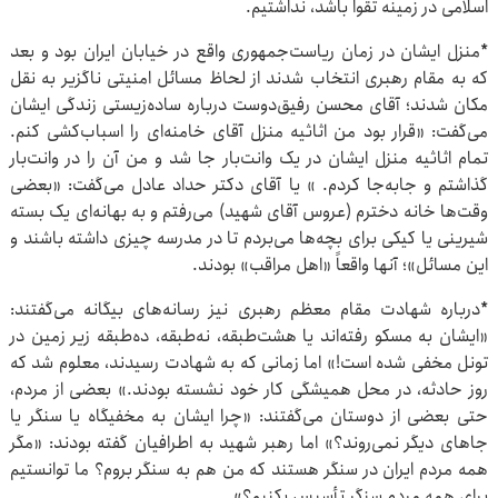
اسلامی در زمینه تقوا باشد، نداشتیم.
*منزل ایشان در زمان ریاست‌جمهوری واقع در خیابان ایران بود و بعد
که به مقام رهبری انتخاب شدند از لحاظ مسائل امنیتی ناگزیر به نقل
مکان شدند؛ آقای محسن رفیق‌دوست درباره ساده‌زیستی زندگی ایشان
می‌گفت: «قرار بود من اثاثیه منزل آقای خامنه‌ای را اسباب‌کشی کنم.
تمام اثاثیه منزل ایشان در یک وانت‌بار جا شد و من آن را در وانت‌بار
گذاشتم و جابه‌جا کردم. » یا آقای دکتر حداد عادل می‌گفت: «بعضی
وقت‌ها خانه دخترم (عروس آقای شهید) می‌رفتم و به بهانه‌ای یک بسته
شیرینی یا کیکی برای بچه‌ها می‌بردم تا در مدرسه چیزی داشته باشند و
این مسائل»؛ آنها واقعاً «اهل مراقب» بودند.
*درباره شهادت مقام معظم رهبری نیز رسانه‌های بیگانه می‌گفتند:
«ایشان به مسکو رفته‌اند یا هشت‌طبقه، نه‌طبقه، ده‌طبقه زیر زمین در
تونل مخفی شده است!» اما زمانی که به شهادت رسیدند، معلوم شد که
روز حادثه، در محل همیشگی کار خود نشسته بودند.» بعضی از مردم،
حتی بعضی از دوستان می‌گفتند: «چرا ایشان به مخفیگاه یا سنگر یا
جاهای دیگر نمی‌روند؟» اما رهبر شهید به اطرافیان گفته بودند: «مگر
همه مردم ایران در سنگر هستند که من هم به سنگر بروم؟ ما توانستیم
برای همه مردم سنگر تأسیس بکنیم؟»