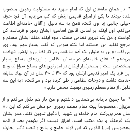
* در همان ماه‌های اول که امام شهید به مسئولیت رهبری منصوب
شده بودند با یکی از امرای قدیمی ارتش که گپ می‌زدیم، آن فرد حرف
خیلی جالبی زد، وی گفت: «من به سه دلیل از آقای خامنه‌ای اطاعت
می‌کنم. اول اینکه بر اساس قانون اساسی؛ ایشان رهبر و فرمانده کل
قواست و من یک نیروی نظامی هستم. دوم اینکه مقلد ایشان هستم و
مرجع تقلید من هستند اما نکته سومی که گفت بسیار مهم بود. وی
می‌گفت: «من به عنوان یک آدم سابقه‌دار در کار نظامی و ارتشی شهادت
می‌دهم که آقای خامنه‌ای در مسائل نظامی و نیروهای مسلح بسیار
متخصص است و متبحرتر از ایشان در امور نیروهای مسلح سراغ ندارم.»
این فرد یک امیر قدیمی ارتش بود که ۳۰ تا ۴۰ سال در آن نهاد سابقه
خدمت داشت و درجات نظامی را طی کرده بود و می‌گفت: «به این سه
دلیل، از مقام معظم رهبری تبعیت محض دارم.»
* ما چنین دردانه بی‌همتایی داشتیم و من باز هم تکرار می‌کنم و از
عزیزان، مخصوصاً بیت مقام معظم رهبری خواهش می‌کنم که این ۸۰
سال عمر پربرکت امام خامنه‌ای شهید را دقیق تدوین کنند، عمر ایشان
یک فرهنگ و یک مکتب است. اغراق نیست اگر بگوییم بعد از ائمه
معصومین (س) الگویی که این گونه جامع و مانع و تحت تأثیر معارف