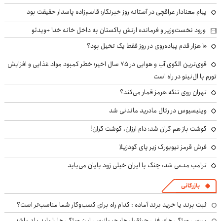
پیام معنادار عراقچی در آستانه روز خبرنگار؛ قاسم‌زاده پاسدار حقیقت بود
ورود نخست‌وزیر و فرمانده ارتش پاکستان به داخل خانه خدا +ویدئو
۱۰ هزار قدم پیاده‌روی در روز فقط یک تخیل بود؟
قوی‌ترین الگوی آب و هوایی در ۷۵ سال اخیر؛ خطر کمبود مواد غذایی و افزایش
تورم با ال‌نینو در راه است
تهران روی تنگه هرمز قمار می‌کند؟
وینیسیوس در رئال مادرید ماندنی شد
گوشت باز هم گران شد؛ دام ارزان، گوشت گران!
فرش قرمز نیویورک زیر پای گودزیلا
ترامپ مدعی شد: جنگ با ایران خیلی زود پایان می‌یابد
بازرگانی
ثبت برند یا خرید برند آماده : کدام راه برای کسب‌وکار شما مناسب‌تر است؟
بررسی ویژگی های فنی جرثقیل ها: هر بازرسی این ویژگی ها را باید بلد باشد