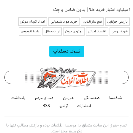
۱ میلیارد اعتبار خرید طلا | بدون ضامن و چک
بازرسی جرثقیل
فرم ساز آنلاین
خرید مواد شیمیایی
امداد کرمان موتور
خرید یوسی
اقتصاد ایرانی
بهترین بروکر
ارز دیجیتال
بلیط اتوبوس
نسخه دسکتاپ
شبکه۱۰۰
صدسالگی
هم‌زبان
صدای مردم
یادداشت
انتشارات
آرشیو
RSS
تمام حقوق این سایت متعلق به موسسه اطلاعات بوده و بازنشر مطالب تنها با
ذکر منبع مجاز است.