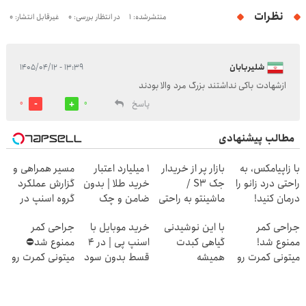
نظرات
منتشرشده: 1
در انتظار بررسی: 0
غیرقابل انتشار: 0
شلیربابان
۱۳:۳۹ - ۱۴۰۵/۰۴/۱۲
ازشهادت باکی نداشتند بزرگ مرد والا بودند
پاسخ
0
0
مطالب پیشنهادی
با زاپیامکس، به
بازار پر از خریدار
۱ میلیارد اعتبار
مسیر همراهی و
راحتی درد زانو را
جک S3 /
خرید طلا | بدون
گزارش عملکرد
درمان کنید!
ماشینتو به راحتی
ضامن و چک
گروه اسنپ در
بفروش
۱۴۰۴
جراحی کمر
با این نوشیدنی
خرید موبایل با
جراحی کمر
ممنوع شد!
گیاهی کبدت
اسنپ پی | در ۴
ممنوع شد⛔
میتونی کمرت رو
همیشه
قسط بدون سود
میتونی کمرت رو
در منزل درمان
پرقدرته55%تخفیف
و کارمزد!
در منزل درمان
کنی!
کنی! 👈🏻
((پرسش‌نامه))
پرسش‌نامه