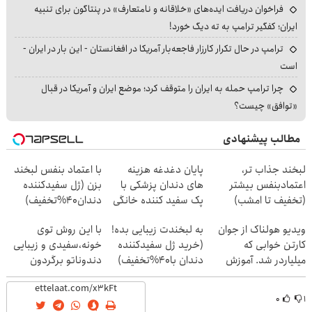
فراخوان دریافت ایده‌های «خلاقانه و نامتعارف» در پنتاگون برای تنبیه
ایران؛ کفگیر ترامپ به ته دیگ خورد!
ترامپ در حال تکرار کارزار فاجعه‌بار آمریکا در افغانستان - این بار در ایران -
است
چرا ترامپ حمله به ایران را متوقف کرد؛ موضع ایران و آمریکا در قبال
«توافق» چیست؟
مطالب پیشنهادی
لبخند جذاب تر،
پایان دغدغه هزینه
با اعتماد بنفس لبخند
اعتمادبنفس بیشتر
های دندان پزشکی با
بزن (ژل سفیدکننده
(تخفیف تا امشب)
پک سفید کننده خانگی
دندان40%تخفیف)
ویدیو هولناک از جوان
به لبخندت زیبایی بده!
با این روش توی
کارتن خوابی که
(خرید ژل سفیدکننده
خونه،سفیدی و زیبایی
میلیاردر شد. آموزش
دندان با40%تخفیف)
دندوناتو برگردون
رایگان
(40%off)
۰
۱