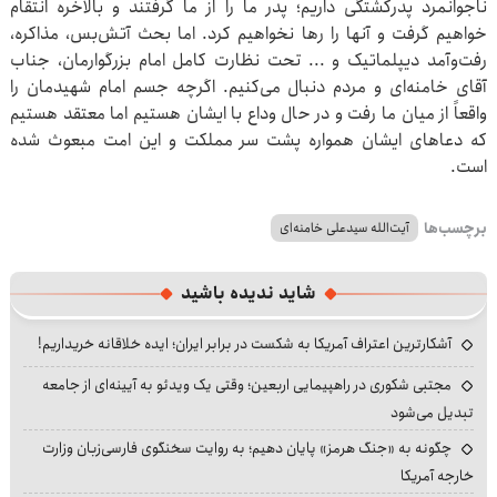
ناجوانمرد پدرکشتگی داریم؛ پدر ما را از ما گرفتند و بالاخره انتقام
خواهیم گرفت و آنها را رها نخواهیم کرد. اما بحث آتش‌بس، مذاکره،
رفت‌وآمد دیپلماتیک و ... تحت نظارت کامل امام بزرگوارمان، جناب
آقای خامنه‌ای و مردم دنبال می‌کنیم. اگرچه جسم امام شهیدمان را
واقعاً از میان ما رفت و در حال وداع با ایشان هستیم اما معتقد هستیم
که دعاهای ایشان همواره پشت سر مملکت و این امت مبعوث‌ شده
است.
برچسب‌ها
آیت‌الله سیدعلی خامنه‌ای
شاید ندیده باشید
آشکارترین اعتراف آمریکا به شکست در برابر ایران؛ ایده خلاقانه خریداریم!
مجتبی شکوری در راهپیمایی اربعین؛ وقتی یک ویدئو به آیینه‌ای از جامعه
تبدیل می‌شود
چگونه به «جنگ هرمز» پایان دهیم؛ به روایت سخنگوی فارسی‌زبان وزارت
خارجه آمریکا