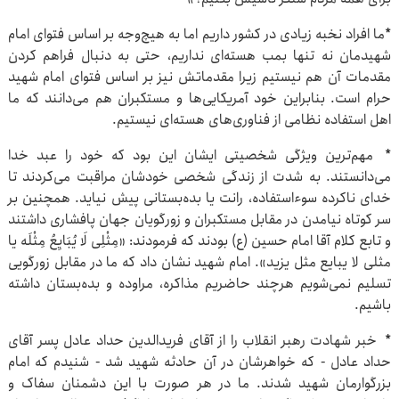
*ما افراد نخبه‌ زیادی در کشور داریم اما به هیچ‌وجه بر اساس فتوای امام
شهیدمان نه تنها بمب هسته‌ای نداریم، حتی به دنبال فراهم کردن
مقدمات آن هم نیستیم زیرا مقدماتش نیز بر اساس فتوای امام شهید
حرام است. بنابراین خود آمریکایی‌ها و مستکبران هم می‌دانند که ما
اهل استفاده نظامی از فناوری‌های هسته‌ای نیستیم.
* مهم‌ترین ویژگی شخصیتی ایشان این بود که خود را عبد خدا
می‌دانستند. به‌ شدت از زندگی شخصی‌ خودشان مراقبت می‌کردند تا
خدای ناکرده سوءاستفاده، رانت یا بده‌بستانی پیش نیاید. همچنین بر
سر کوتاه نیامدن در مقابل مستکبران و زورگویان جهان پافشاری داشتند
و تابع کلام آقا امام حسین (ع) بودند که فرمودند: «مِثْلِی‌ لَا یُبَایِعُ‌ مِثْلَه یا
مثلی لا یبایع مثل یزید». امام شهید نشان داد که ما در مقابل زورگویی
تسلیم نمی‌شویم هرچند حاضریم مذاکره، مراوده و بده‌بستان داشته
باشیم.
* خبر شهادت رهبر انقلاب را از آقای فریدالدین حداد عادل پسر آقای
حداد عادل - که خواهرشان در آن حادثه شهید شد - شنیدم که امام
بزرگوارمان شهید شدند. ما در هر صورت با این دشمنان سفاک و