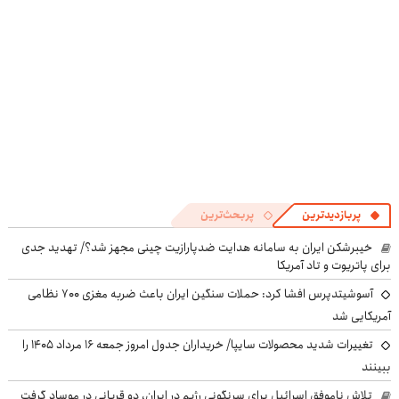
پربازدیدترین
پربحث‌ترین
خیبرشکن ایران به سامانه هدایت ضدپارازیت چینی مجهز شد؟/ تهدید جدی
برای پاتریوت و تاد آمریکا
آسوشیتدپرس افشا کرد: حملات سنگین ایران باعث ضربه مغزی ۷۰۰ نظامی
آمریکایی شد
تغییرات شدید محصولات سایپا/ خریداران جدول امروز جمعه ۱۶ مرداد ۱۴۰۵ را
ببینند
تلاش ناموفق اسرائیل برای سرنگونی رژیم در ایران، دو قربانی در موساد گرفت