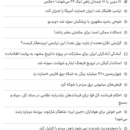
۱۸ مربی با ۱۸ چمدان راهی لیگ ۲۶ می‌شوند! +عکس
ترامپ طلبکار شد: ایران خسارت آمریکا را جبران کند
شوخی بامزه مطهری با پزشکیان سوژه شد +ویدیو
«سالاد» ممکن است برای سلامتی مضر باشد!
گزارشی تکان‌دهنده از غارت پول نفت/ این تراستی ابربدهکار کیست؟
آمادگی آبادگران ایران برای مشارکت در پروژه «تاریخ مشهد به روایت اطلاعات»
استاندار گیلان در ترویج فرهنگ ایثار و شهادت نمونه شد
چهل‌پسین ۹۷۰ میلیارد ریال به شبکه برق فارس خسارت زد
قبض‌های میلیونی برق مردم را شوکه کرد
احکام فرمانده کل قوا برای فرماندهان بلندپایه نظامی در ستاد کل، سپاه و
بسیج
خبر خوش برای هواداران «جین ایر»: شاهکار شارلوت برونته دوباره زنده
می‌شود!
با «محدودیت شدید» نمی‌شود ذهن مردم را کنترل کرد