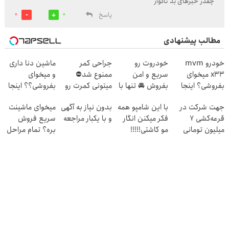
چقدر خبرهای بد ناگوار
پاسخ
0
0
مطالب پیشنهادی
خودرو mvm
خودروت رو
جراحی کمر
ماشین دنا داری
x33 میخوای
سریع و امن
ممنوع شد⛔
و میخوای
بفروشی؟ اینجا
بفروش 🚘 تنها با
میتونی کمرت رو
بفروشی؟؟ اینجا
به سرعت فروش
یک بار مراجعه 👇
در منزل درمان
راحت و سریع
جهت شرکت در
با این شامپو همه
بدون نیاز به آگهی
میخوای ماشینت
میره
کنی! 👈🏻
بفروش
قرعه‌کشی ۷
فکر میکنن انگار
و با یکبار مراجعه
سریع فروش
پرسش‌نامه
میلیون تومانی
مو کاشتی!!!!!
بره؟ تمام مراحل
وارد شوید
فروش ماشیت رو
به ما بسپر