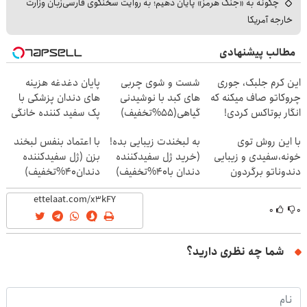
چگونه به «جنگ هرمز» پایان دهیم؛ به روایت سخنگوی فارسی‌زبان وزارت
خارجه آمریکا
مطالب پیشنهادی
این کرم جلبک، جوری
شست و شوی چربی
پایان دغدغه هزینه
چروکاتو صاف میکنه که
های کبد با نوشیدنی
های دندان پزشکی با
انگار بوتاکس کردی!
گیاهی(55%تخفیف)
پک سفید کننده خانگی
(تخفیف ویژه)
با این روش توی
به لبخندت زیبایی بده!
با اعتماد بنفس لبخند
خونه،سفیدی و زیبایی
(خرید ژل سفیدکننده
بزن (ژل سفیدکننده
دندوناتو برگردون
دندان با40%تخفیف)
دندان40%تخفیف)
(40%off)
۰
۰
شما چه نظری دارید؟