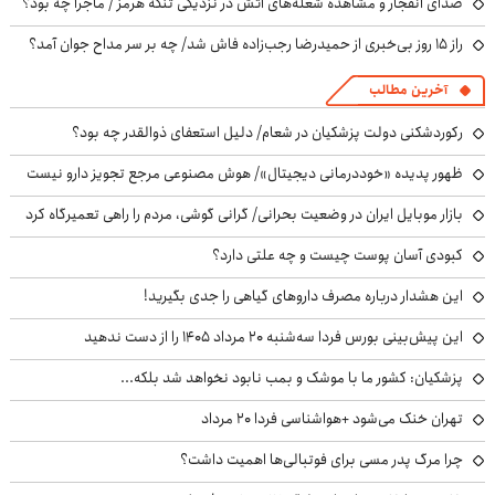
صدای انفجار و مشاهده شعله‌های آتش در نزدیکی تنگه هرمز / ماجرا چه بود؟
راز ۱۵ روز بی‌خبری از حمیدرضا رجب‌زاده فاش شد/ چه بر سر مداح جوان آمد؟
آخرین مطالب
رکوردشکنی دولت پزشکیان در شعام/ دلیل استعفای ذوالقدر چه بود؟
ظهور پدیده «خوددرمانی دیجیتال»/ هوش مصنوعی مرجع تجویز دارو نیست
بازار موبایل ایران در وضعیت بحرانی/ گرانی گوشی، مردم را راهی تعمیرگاه کرد
کبودی آسان پوست چیست و چه علتی دارد؟
این هشدار درباره مصرف داروهای گیاهی را جدی بگیرید!
این پیش‌بینی بورس فردا سه‌شنبه ۲۰ مرداد ۱۴۰۵ را از دست ندهید
پزشکیان: کشور ما با موشک و بمب نابود نخواهد شد بلکه...
تهران خنک می‌شود +هواشناسی فردا ۲۰ مرداد
چرا مرگ پدر مسی برای فوتبالی‌ها اهمیت داشت؟