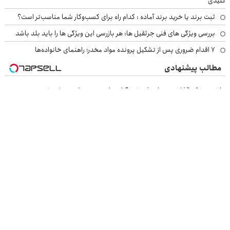
کلیدی
ثبت برند یا خرید برند آماده : کدام راه برای کسب‌وکار شما مناسب‌تر است؟
بررسی ویژگی های فنی جرثقیل ها: هر بازرسی این ویژگی ها را باید بلد باشد
۷ اقدام ضروری پس از تشکیل پرونده مواد مخدر؛ راهنمای خانواده‌ها
مطالب پیشنهادی
ماشین جک گذاشتی برای فروش ؟ اینجا سریع و راحت بفروش
ماشین فونیکس fx خودتو اینجا به راحتی بفروش
ماشین تیبا گذاشتی برای فروش ؟ اینجا سریع و راحت بفروش
جهت شرکت در قرعه‌کشی ۷ میلیون تومانی وارد شوید
بازرسی جرثقیل
فرم ساز آنلاین
خرید مواد شیمیایی
امداد کرمان موتور
خرید یوسی
اقتصاد ایرانی
بهترین بروکر
ارز دیجیتال
بلیط اتوبوس
نسخه دسکتاپ