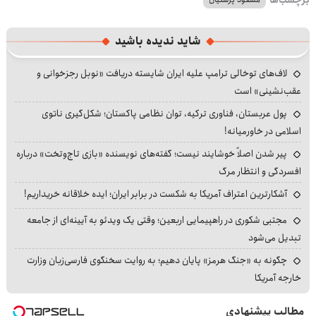
شاید ندیده باشید
لاف‌های توخالی ترامپ علیه ایران شایسته دریافت «نوبل رجزخوانی و
عقب‌نشینی» است
پول عربستان، فناوری ترکیه، توان نظامی پاکستان؛ شکل‌گیری ناتوی
اسلامی در خاورمیانه!
پیر شدن اصلاً خوشایند نیست؛ گفته‌های نویسنده «بازی تاج‌وتخت» درباره
افسردگی و انتظار مرگ
آشکارترین اعتراف آمریکا به شکست در برابر ایران؛ ایده خلاقانه خریداریم!
مجتبی شکوری در راهپیمایی اربعین؛ وقتی یک ویدئو به آیینه‌ای از جامعه
تبدیل می‌شود
چگونه به «جنگ هرمز» پایان دهیم؛ به روایت سخنگوی فارسی‌زبان وزارت
خارجه آمریکا
مطالب پیشنهادی