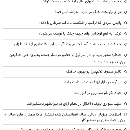
محسن رضایی در شورای عالی امنیت ملی پست گرفت
هوای پایتخت خنک می‌شود +هواشناسی فردا
بایدن؛ مردی که ترامپ را شکست داد اما سرطان را «نه»!
ترکیه به نفع اوکراین وارد جبهه جنگ با روسیه می‌شود؟
حماقت ترامپ با شرق آسیا چه می‌کند؟/ سونامی اقتصادی از تنگه تا ژاپن
خاطره سفیر بریتانیا در اسرائیل از حضور در نماز جمعه رهبری؛ حتی جنگیدن
ایران هم «منطق» دارد
تاثیر مصرف تخم‌مرغ بر بهبود حافظه
روز آرام در بازار ارز؛ قیمت دلار ثابت ماند
جواد نکونام سرمربی تراکتور شد
متهم متواری پرونده اخلال در نظام ارزی در پیرانشهر دستگیر شد
اطلاعات میزبان اهالی رسانه افغانستان شد؛ تشکیل مرکز همکاری‌های رسانه‌ای
ایران و افغانستان در دستور کار
ورود ۳۰ هواگرد آمریکایی به خاک ایران قبل از حمله به بیت رهبری؟