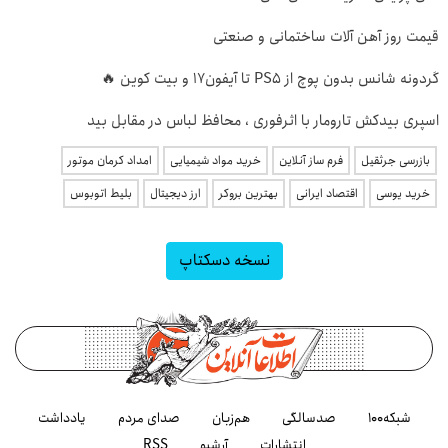
قیمت روز آهن آلات ساختمانی و صنعتی
گردونه شانس بدون پوچ از PS5 تا آیفون17 و بیت کوین 🔥
اسپری بیدکش تارومار با اثرفوری ، محافظ لباس در مقابل بید
بازرسی جرثقیل
فرم ساز آنلاین
خرید مواد شیمیایی
امداد کرمان موتور
خرید یوسی
اقتصاد ایرانی
بهترین بروکر
ارز دیجیتال
بلیط اتوبوس
نسخه دسکتاپ
شبکه۱۰۰
صدسالگی
هم‌زبان
صدای مردم
یادداشت
انتشارات
آرشیو
RSS