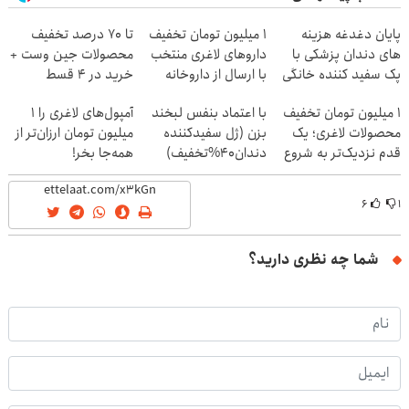
پایان دغدغه هزینه
۱ میلیون تومان تخفیف
تا 70 درصد تخفیف
های دندان پزشکی با
داروهای لاغری منتخب
محصولات جین وست +
پک سفید کننده خانگی
با ارسال از داروخانه
خرید در 4 قسط
نزدیکت
۱ میلیون تومان تخفیف
با اعتماد بنفس لبخند
آمپول‌های لاغری را ۱
محصولات لاغری؛ یک
بزن (ژل سفیدکننده
میلیون تومان ارزان‌تر از
قدم نزدیک‌تر به شروع
دندان40%تخفیف)
همه‌جا بخر!
کاهش وزن
۶
۱
شما چه نظری دارید؟