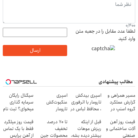
0
/
400
لطفا عدد مقابل را در جعبه متن
وارد کنید
ارسال
مطالب پیشنهادی
مسیر همراهی و
اسپری بیدکش
اسپری
سیگنال رایگان
گزارش عملکرد
تارومار با اثرفوری
عنکبوت‌‌کش
سرمایه گذاری
گروه اسنپ در
، محافظ لباس در
تارومار
میخوای؟ ثبت نام
۱۴۰۴
مقابل بید
ازبین‌برنده انواع
کن
قیمت روز آهن
قبل از اینکه
تا 70 درصد
قیمت روز میلگرد
عنکبوت
آلات ساختمانی و
ریزش موهات
تخفیف
فقط با یک تماس
صنعتی
بیشتر دیده بشه،
محصولات جین
از آهن پرایس