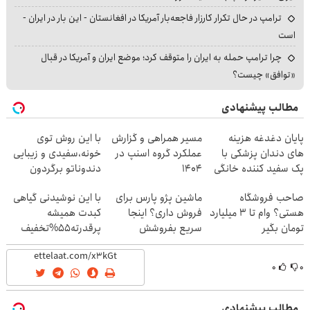
ترامپ در حال تکرار کارزار فاجعه‌بار آمریکا در افغانستان - این بار در ایران -
است
چرا ترامپ حمله به ایران را متوقف کرد؛ موضع ایران و آمریکا در قبال
«توافق» چیست؟
مطالب پیشنهادی
پایان دغدغه هزینه
مسیر همراهی و گزارش
با این روش توی
های دندان پزشکی با
عملکرد گروه اسنپ در
خونه،سفیدی و زیبایی
پک سفید کننده خانگی
۱۴۰۴
دندوناتو برگردون
(40%off)
صاحب فروشگاه
ماشین پژو پارس برای
با این نوشیدنی گیاهی
هستی؟ وام تا ۳ میلیارد
فروش داری؟ اینجا
کبدت همیشه
تومان بگیر
سریع بفروشش
پرقدرته55%تخفیف
۰
۰
مطالب پیشنهادی