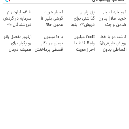
۱ میلیارد اعتبار
پژو پارس
اعتبار خرید
تا 3میلیارد وام
خرید طلا | بدون
گذاشتی برای
گوشی بگیر 📱
سرمایه در گردش
ضامن و چک
فروش؟؟ اینجا
همین حالا
فروشندگان =>
راحت بفروشش
درخواست اعتبار
فروشگاهت رو
کاشت مو با خط
❗❗200 میلیون
با 10 میلیون
آرتروز مفصل زانو
بده 🎯
ثبت کن
رویش طبیعی😍
وام❗❗ فقط با
تومان مو بکار
رو یکبار برای
اقساطی بدون
احراز هویت
قسطی پرداختش
همیشه درمان
بهره
کن😍
کن!
◗پرسش‌نامه◖