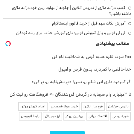
کسب درآمد دلاری از تدریس آنلاین | چگونه از مهارت زبان خود درآمد دلاری
داشته باشیم؟
آموزش نکات مهم قبل از خرید فالوور اینستاگرام
لی لی فومی و پازل آموزشی فومی؛ بازی آموزشی جذاب برای رشد کودکان
مطالب پیشنهادی
200 سوت نقره هدیه گرمی به شما؛ثبت نام کن
خداحافظی با کمردرد، بدون قرص و آمپول
اگر کمردرد داری این فیلم رو ببین! ◗پرسش‌نامه رو پر کن◖
تا 3میلیارد وام سرمایه در گردش فروشندگان => فروشگاهت رو ثبت کن
بازرسی جرثقیل
فرم ساز آنلاین
خرید مواد شیمیایی
امداد کرمان موتور
خرید یوسی
اقتصاد ایرانی
بهترین بروکر
ارز دیجیتال
بلیط اتوبوس