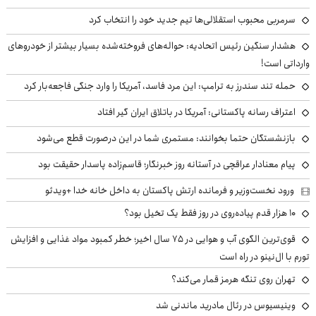
سرمربی محبوب استقلالی‌ها تیم جدید خود را انتخاب کرد
هشدار سنگین رئیس اتحادیه: حواله‌های فروخته‌شده بسیار بیشتر از خودروهای
وارداتی است!
حمله تند سندرز به ترامپ: این مرد فاسد، آمریکا را وارد جنگی فاجعه‌بار کرد
اعتراف رسانه پاکستانی: آمریکا در باتلاق ایران گیر افتاد
بازنشستگان حتما بخوانند: مستمری شما در این درصورت قطع می‌شود
پیام معنادار عراقچی در آستانه روز خبرنگار؛ قاسم‌زاده پاسدار حقیقت بود
ورود نخست‌وزیر و فرمانده ارتش پاکستان به داخل خانه خدا +ویدئو
۱۰ هزار قدم پیاده‌روی در روز فقط یک تخیل بود؟
قوی‌ترین الگوی آب و هوایی در ۷۵ سال اخیر؛ خطر کمبود مواد غذایی و افزایش
تورم با ال‌نینو در راه است
تهران روی تنگه هرمز قمار می‌کند؟
وینیسیوس در رئال مادرید ماندنی شد