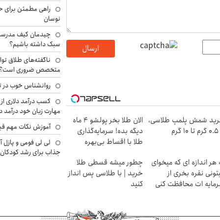
راهی مطمئن برای ح
نوسان
چیدمان کیف مدرسه؛
سبک داشته باشیم؟
ارسال
ناگفته‌های طلاق توا
متخصص ضروری است؟
روانشناس خوب در ت
کسب درآمد دلاری از 
مهارت زبان خود درآمد د
ید شمش پلمپ طلاسی،
الان طلا بخر پولشو 4 ماه
آموزش نکات مهم قبل 
۱ گرم
دیگه بده! سرمایه‌گذاری
طلا با اقساط بی‌بهره
لی لی فومی و پازل آ
جذاب برای رشد کودکان
 هر اندازه ای که میخوای
چطور میشه قسطی طلا
تونی نقره بخری از
خرید | با طلاسی پس انداز
مایه ات محافظت کنی
کنید