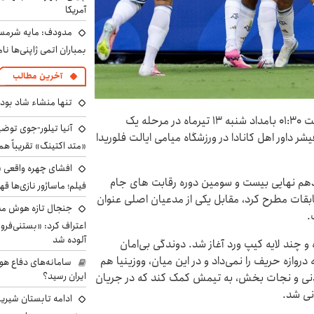
آمریکا
مدودف: مایه شرمسا
بمباران اتمی ژاپنی‌ها نام
آخرین مطالب
تنها منشاء شاد بو
به گزارش اطلاعات آنلاین، تیم ملی فوتبال آرژانتین از ساعت ۰۱:۳۰ بامداد شنبه ۱۳ تیرماه در مرحله یک
آنیا تیلور-جوی توضی
 قضاوت درو تامس فیشر داور اهل کانادا در ورزشگاه میامی ایالت فلوریدا
«متد اکتینگ» تقریباً 
افشای چهره واقعی «
دهم نهایی بیست و سومین دوره رقابت های جام
فیلم؛ ماساژور نازی‌ها قه
سابقات مطرح کرد، مقابل یکی از مدعیان اصلی عنوان
جنجال تازه هوش مصن
.
اعتراف کرد: «بستنی‌ف
آلوده شد
 و چند لایه کیپ ورد آغاز شد. دوندگی بی‌امان
 دروازه حریف را نمی‌داد و در این میان، ووزینیا هم
سامانه‌های دفاع هو
ایران رسید؟
دنی و نجات بخش، به تیمش کمک کند که در جریان
نی شد.
ادامه تابستان شیرین