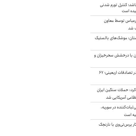
اشد؛ کنترل تورم شدنی
یده است
رعباس توسط معاون
ب شد
تان: موشک‌های بالستیک
ان با درخشش سحرخیزان و
جان باختن ۲۴ زائر در تصادفات اربعینی؛ ۶۷
رد: حملات سنگین ایران
‌ثبات‌کننده در سوریه،
یه است
ار پرس‌تی‌وی با نارنجک