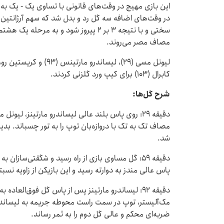
این بازی مهیج در وقت‌های قانونی با تساوی یک - یک به 
در وقت‌های اضافه سه گل رد و بدل شد که سهم آرژانتین د
سختی و با نتیجه ۳ بر ۲ پیروز شود و به 
مصاف مصر می‌روند.
کابرال (۱۰۳) برای کیپ ورد گلزنی کردند.
شرح گل‌ها:
دقیقه ۲۹: روی پاس بلند عالی لیساندرو مارتینز، 
شد.
دقیقه ۵۹: گل مساوی بازی از راه رسید و شگقتی‌سازا
پاس عالی مندز به دوارته رسید و این بازیکن از زاویه نسبتا 
دقیقه ۹۲: لیساندرو مارتینز پس از پاس گل فوق‌العا
مک‌آلیستر، توپ در سمت راست محوطه جریمه به لیساندرو رس
ضربه‌ای محکم و عالی گل دوم را به ثمر رساند.