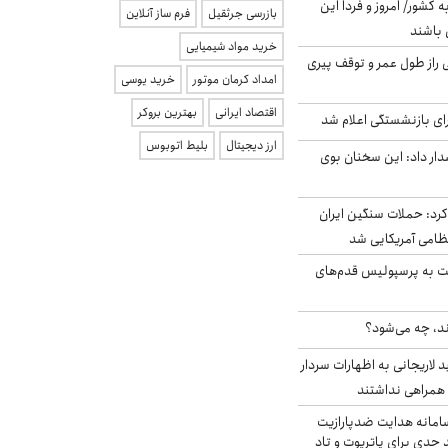
ه کشور/ امروز و فردا این
بازرسی جرثقیل
فرم ساز آنلاین
 باشند
خرید مواد شیمیایی
بلژیکی راز طول عمر و توقف پیری
امداد کرمان موتور
خرید یوسی
اقتصاد ایرانی
بهترین بروکر
ی بازنشستگی اعلام شد
ارز دیجیتال
بلیط اتوبوس
ار داد: این سخنان بوی
رد: حملات سنگین ایران
ت به پرسپولیس قدم‌های
ند، چه می‌شود؟
لاریجانی به اظهارات سردار
همراهی نداشتند
امانه هدایت ضدپارازیت
جدی برای پاتریوت و تاد