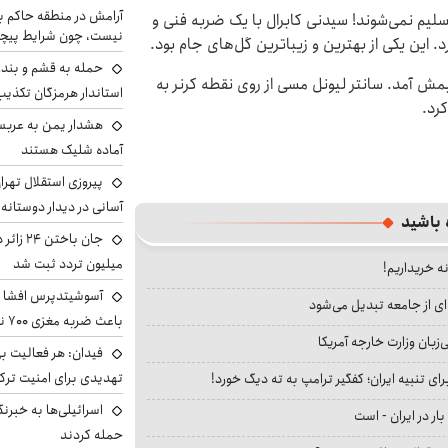
آرامش در منطقه حاکم ب
ند و تسلیم نمی‌شوند! سیدنی کابرال با یک ضربه فنی و
نیست، چون شرایط پیچ
 این یکی از بهترین و زیباترین گل‌های جام بود.
حمله به قشم و بند
کمک تیمش آمد. سانتر لیونل مسی از روی نقطه کرنر به
استاندار هرمزگان تکذی
کرد.
هشدار یمن به عربس
آماده شلیک هستند
پیروزی استقلال تهر
آسانی در دیدار دوستانه
 باشید
میلیون تردد ثبت شد
نه خریداریم!
آسوشیتدپرس افشا ک
ای از جامعه تبدیل می‌شود
باعث ضربه مغزی ۷۰۰ نظامی آمریکایی شد
بان وزارت خارجه آمریکا
فیدان: هر فعالیت بی
تهدیدی برای امنیت ترک
ای تنبیه ایران؛ کفگیر ترامپ به ته دیگ خورد!
اسرائیلی‌ها به خبرنگ
بار در ایران - است
حمله کردند