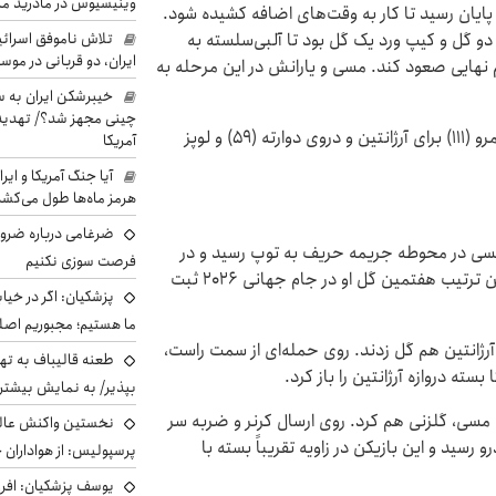
وینیسیوس در مادرید م
پایان رسید تا کار به وقت‌های اضافه کشیده شود.
و گل و کیپ ورد یک گل بود تا آلبی‌سلسته به
تلاش ناموفق اسرائی
ایران، دو قربانی در موس
مرحله یک هشتم نهایی صعود کند. مسی و یارانش در این مرحله به
خیبرشکن ایران به س
چینی مجهز شد؟/ تهدید 
لیونل مسی (۲۹)، لیساندرو مارتینس (۹۳) و کریستین رومرو (۱۱۱) برای آرژانتین و دروی دوارته (۵۹) و لوپز
آمریکا
آیا جنگ آمریکا و ای
هرمز ماه‌ها طول می‌کش
ضرغامی درباره ضرور
لیونل مسی در محوطه جریمه حریف به توپ رسید و در
فرصت سوزی نکنیم
مصاف تک به تک با دروازه‌بان توپ را به تور چسباند. بدین ترتیب هفتمین گل او در جام جهانی ۲۰۲۶ ثبت
پزشکیان: اگر در خی
ما هستیم؛ مجبوریم اصلا
ن به آرژانتین هم گل زدند. روی حمله‌ای از سمت راست،
طعنه قالیباف به ته
بسته دروازه آرژانتین را باز کرد.
بپذیر/ به نمایش بیشتری
ده به مسی، گلزنی هم کرد. روی ارسال کرنر و ضربه سر
نخستین واکنش عالی
ید و این بازیکن در زاویه تقریباً بسته با
پرسپولیس: از هواداران 
یوسف پزشکیان: افرا