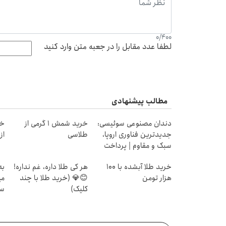
0
/
400
لطفا عدد مقابل را در جعبه متن وارد کنید
مطالب پیشنهادی
دندان مصنوعی سوئیسی:
خرید شمش 1 گرمی از
خر
جدیدترین فناوری اروپا،
طلاسی
از ۰.۵ گرم تا ۰
سبک و مقاوم | پرداخت
قسطی
خرید طلا آبشده با 100
هر کی طلا داره، غم نداره!
به
هزار تومن
😊💎 (خرید طلا با چند
می
کلیک)
سر