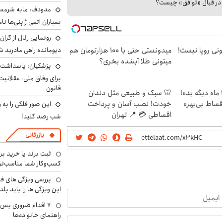
ا در قبال «توافق» چیست؟
مدودف: مایه شرمسا
بمباران اتمی ژاپنی‌ها نام
رونمایی رئال از گرا
هی 800 میلیونی رویا نیست!
میدونستی حتی با ۱۰۰ هزارتومان هم
دیومانده راهی مادرید ش
میتونی طلا آبشده بخری؟
پزشکیان: پاسداشت 
برای وفاق ملی، عقلانیت
قانون
الان طلا بخر پولشو 4 ماه دیگه بده!
🦷 سبک و طبیعی مثل دندان
اقساط بی‌بهره
خودت! نصب آسان و پرداخت
این صور فلکی را به ر
اقساطی 💳 📍 تهران
شب رصد کنید!
بازرگانی
ثبت برند یا خرید برن
کسب‌وکار شما مناسب‌ت
بررسی ویژگی های فن
این ویژگی ها را باید بلد
۷ اقدام ضروری پس 
راهنمای خانواده‌ها