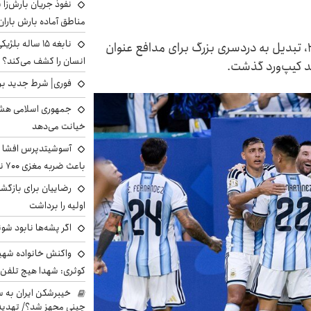
نفوذ جریان بارش‌زا ب
مناطق آماده بارش باران
نابغه ۱۵ ساله 
یکی از قابل احترام‌ترین تیم های جام جهانی ۲۰۲۶، تبدیل به دردسری بزرگ برای مدافع عنوان
انسان را کشف می‌کند؟
فوری| شرط جدید برا
جمهوری اسلامی هشد
خیانت می‌دهد
آسوشیتدپرس افشا ک
باعث ضربه مغزی ۷۰۰ نظامی آمریکایی شد
رضاییان برای بازگش
اولیه را برداشت
اگر پشه‌ها نابود شو
واکنش خانواده شهید 
کوثری: شهدا هیچ تلفن 
خیبرشکن ایران به س
چینی مجهز شد؟/ تهدید 