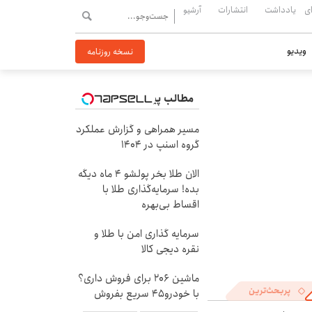
ی
یادداشت
انتشارات
آرشیو
ویدیو
نسخه روزنامه
مطالب پیشنهادی
مسیر همراهی و گزارش عملکرد
گروه اسنپ در ۱۴۰۴
الان طلا بخر پولشو 4 ماه دیگه
بده! سرمایه‌گذاری طلا با
اقساط بی‌بهره
سرمایه گذاری امن با طلا و
نقره دیجی کالا
ماشین 206 برای فروش داری؟
پربحث‌ترین
با خودرو45 سریع بفروش