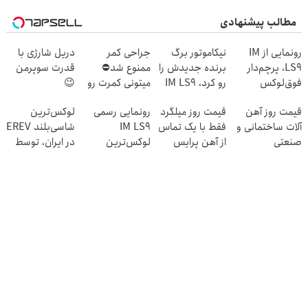
مطالب پیشنهادی
رونمایی از IM
نیکاموتور برگ
جراحی کمر
دریل شارژی با
LS9، پرچم‌دار
برنده جدیدش را
ممنوع شد⛔
قدرت سوپرمن
فوق‌لوکس
رو کرد، IM LS9
میتونی کمرت رو
😉
EREV وارد بازار
رسماً وارد بازار
در منزل درمان
(مجموعه47عددی
قیمت روز آهن
قیمت روز میلگرد
رونمایی رسمی
لوکس‌ترین
ایران شد
ایران شد
کنی! 👈🏻
با گارانتی
آلات ساختمانی و
فقط با یک تماس
IM LS9
شاسی‌بلند EREV
پرسش‌نامه
تعویض)
صنعتی
از آهن پرایس
لوکس‌ترین
در ایران، توسط
EREV در ایران
نیکا موتور
رونمایی شد!