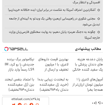
افسردگی و انتظار مرگ
آشکارترین اعتراف آمریکا به شکست در برابر ایران؛ ایده خلاقانه خریداریم!
مجتبی شکوری در راهپیمایی اربعین؛ وقتی یک ویدئو به آیینه‌ای از جامعه
تبدیل می‌شود
چگونه به «جنگ هرمز» پایان دهیم؛ به روایت سخنگوی فارسی‌زبان وزارت
خارجه آمریکا
مطالب پیشنهادی
پایان دغدغه هزینه
بهترین قیمت داروهای
نیکاموتور برگ برنده
های دندان پزشکی با
لاغری، با ۱ میلیون
جدیدش را رو کرد، IM
پک سفید کننده خانگی
تخفیف و ارسال از
LS9 رسماً وارد بازار
داروخانه‌
ایران شد
آمپول‌های لاغری را ۱
به لبخندت زیبایی بده!
با اعتماد بنفس لبخند
میلیون تومان ارزان‌تر از
(خرید ژل سفیدکننده
بزن (ژل سفیدکننده
همه‌جا بخر!
دندان با40%تخفیف)
دندان40%تخفیف)
۰
۰