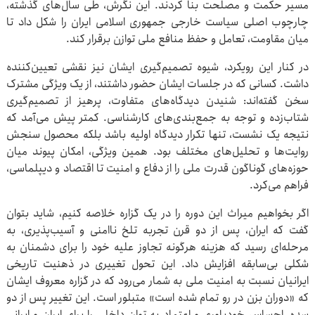
مسیر حکمت و مصلحت بنا کردند. این نگرش، طی سال‌های گذشته،
چارچوب اصلی سیاست خارجی جمهوری اسلامی ایران را شکل داد تا
میان مقاومت، تعامل و حفظ منافع ملی توازن برقرار کند.
در کنار این رویکرد، شیوه تصمیم‌گیری ایشان نیز نقشی تعیین‌کننده
داشت. کسانی که در جلسات ایشان حضور داشتند، از یک ویژگی‌ مشترک
سخن گفته‌اند: شنیدن دیدگاه‌های متفاوت، پرهیز از تصمیم‌گیری
شتاب‌زده و توجه به جمع‌بندی‌های کارشناسی. کمتر پیش می‌آمد که
نتیجه یک نشست، تنها تکرار دیدگاه اولیه باشد بلکه محصول سنجش
روایت‌ها و تحلیل‌های مختلف بود. همین ویژگی، امکان پیوند میان
حوزه‌های گوناگون قدرت ملی را از دفاع و امنیت تا اقتصاد و دیپلماسی،
فراهم می‌کرد.
اگر بخواهیم میراث این دوره را در یک گزاره خلاصه کنیم، شاید بتوان
گفت که ایران، پس از دو قرن تجربه تلخ ناامنی و آسیب‌پذیری، به
مرحله‌ای رسید که هزینه هرگونه تجاوز علیه خود را برای دشمنان به
شکلی بی‌سابقه افزایش داد. این تحول تغییری در ذهنیت تاریخی
ایرانیان نسبت به امنیت ملی به شمار می‌رود که در گزاره معروف ایشان
که «دوران بزن در رو تمام شده است» متبلور است. این تغییر پس از دو
سده، احساس خودباوری و اعتماد به توان داخلی را برای ایران و ایرانی