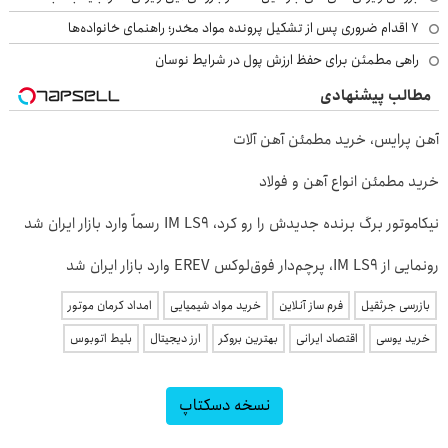
۷ اقدام ضروری پس از تشکیل پرونده مواد مخدر؛ راهنمای خانواده‌ها
راهی مطمئن برای حفظ ارزش پول در شرایط نوسان
مطالب پیشنهادی
آهن پرایس، خرید مطمئن آهن آلات
خرید مطمئن انواع آهن و فولاد
نیکاموتور برگ برنده جدیدش را رو کرد، IM LS9 رسماً وارد بازار ایران شد
رونمایی از IM LS9، پرچم‌دار فوق‌لوکس EREV وارد بازار ایران شد
بازرسی جرثقیل
فرم ساز آنلاین
خرید مواد شیمیایی
امداد کرمان موتور
خرید یوسی
اقتصاد ایرانی
بهترین بروکر
ارز دیجیتال
بلیط اتوبوس
نسخه دسکتاپ