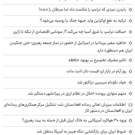
بایدن؛ مردی که ترامپ را شکست داد اما سرطان را «نه»!
ترکیه به نفع اوکراین وارد جبهه جنگ با روسیه می‌شود؟
حماقت ترامپ با شرق آسیا چه می‌کند؟/ سونامی اقتصادی از تنگه تا ژاپن
خاطره سفیر بریتانیا در اسرائیل از حضور در نماز جمعه رهبری؛ حتی جنگیدن
ایران هم «منطق» دارد
تاثیر مصرف تخم‌مرغ بر بهبود حافظه
روز آرام در بازار ارز؛ قیمت دلار ثابت ماند
جواد نکونام سرمربی تراکتور شد
متهم متواری پرونده اخلال در نظام ارزی در پیرانشهر دستگیر شد
اطلاعات میزبان اهالی رسانه افغانستان شد؛ تشکیل مرکز همکاری‌های رسانه‌ای
ایران و افغانستان در دستور کار
ورود ۳۰ هواگرد آمریکایی به خاک ایران قبل از حمله به بیت رهبری؟
شروط ایران برای بازگشایی تنگه هرمز به آمریکا منتقل شد