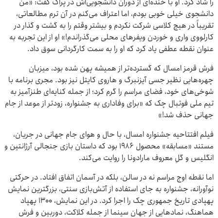
را شاد کرد. او با خنده‌ای از دوران دانشجویی‌اش در پراگ گفت: «من
دانشجوی خیلی خوبی بودم، اما اعتراف می‌کنم در آن ترم مطالعاتی،
تقریباً در هیچ کلاسی شرکت نکردم و بیشتر وقتم را به گشت‌ و گذار در
کارلووی واری و خوردن ویفرهای محلی می‌گذراندم!» او از این تجربه به
عنوان نقطه عطفی یاد کرد که او را به سمت کارگردانی سوق داد.
فرش قرمز امسال که گسترده‌تر از همیشه پهن شده بود، میزبان
چهره‌هایی نظیر جسی آیزنبرگ و هاروی کایتل نیز بود. مجری برنامه با
شوخی‌های خود، فضای مراسم را گرم کرد؛ از جمله کنایه‌ای طنزآمیز به
تیم ملی فوتبال چک که «برای وفاداری به جشنواره، زودتر از موعد از جام
جهانی حذف شد!»
فیلم افتتاحیه جشنواره امسال، با حال و هوای جام جهانی در جریان،
مستند «مسابقه» محصول ۱۹۸۶ بود که داستان بازی جنجالی آرژانتین و
انگلیس و گلِ معروف مارادونا را روایت می‌کند.
اما نقطه اوج مراسم نه در سالن، بلکه در آسمان اتفاق افتاد. در حرکتی
نوآورانه، جشنواره به جای استفاده از آتش‌بازی سنتی، بزرگترین نمایش
پهپادی تاریخ جمهوری چک را اجرا کرد. در این نمایش، ۱۳۰۰ پهپاد
هماهنگ، نمادهایی از جهان سینما از جمله کلاکت، دوربین و فرش