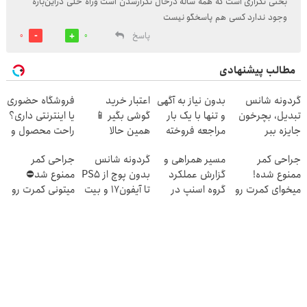
بحثی تکراری است که همه ساله درحال تکرارشدن است وراه حلی دراین‌باره
وجود ندارد کسی هم پاسخگو نیست
پاسخ
0
0
مطالب پیشنهادی
گردونه شانس
بدون نیاز به آگهی
اعتبار خرید
فروشگاه حضوری
تبدیل، بچرخون
و تنها با یک بار
گوشی بگیر 📱
یا اینترنتی داری؟
جایزه ببر
مراجعه فروخته
همین حالا
راحت محصول و
شد
درخواست اعتبار
خدماتت رو
جراحی کمر
مسیر همراهی و
گردونه شانس
جراحی کمر
بده 🎯
بفروش
ممنوع شده!
گزارش عملکرد
بدون پوچ از PS5
ممنوع شد⛔
میخوای کمرت رو
گروه اسنپ در
تا آیفون17 و بیت
میتونی کمرت رو
در منزل درمان
۱۴۰۴
کوین 🔥
در منزل درمان
کنی؟
کنی! 👈🏻
((پرسش‌نامه))
پرسش‌نامه