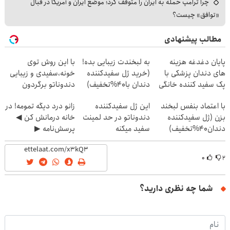
چرا ترامپ حمله به ایران را متوقف کرد؛ موضع ایران و آمریکا در قبال
«توافق» چیست؟
مطالب پیشنهادی
پایان دغدغه هزینه
به لبخندت زیبایی بده!
با این روش توی
های دندان پزشکی با
(خرید ژل سفیدکننده
خونه،سفیدی و زیبایی
پک سفید کننده خانگی
دندان با40%تخفیف)
دندوناتو برگردون
(40%off)
با اعتماد بنفس لبخند
این ژل سفیدکننده
زانو درد دیگه تمومه! در
بزن (ژل سفیدکننده
دندوناتو در حد لمینت
خانه درمانش کن ◀
دندان40%تخفیف)
سفید میکنه
پرسش‌نامه ▶
(40%تخفیف)
۰
۲
شما چه نظری دارید؟