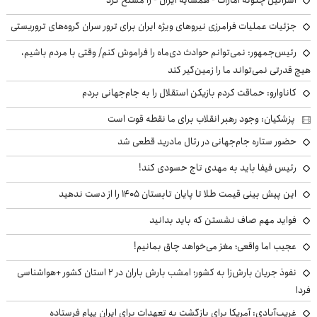
اسرائیل چگونه امارات - همسایه ایران - را مسلح کرد
جزئیات عملیات فرامرزی نیروهای ویژه ایران برای ترور سران گروه‌های تروریستی
رئیس‌جمهور: نمی‌توانم حوادث دی‌ماه را فراموش کنم/ وقتی با مردم باشیم،
هیچ قدرتی نمی‌تواند ما را زمین‌گیر کند
کاناوارو: حماقت کردم بازیکن استقلال را به جام‌جهانی بردم
پزشکیان: وجود رهبر انقلاب برای ما نقطه قوت است
حضور ستاره جام‌جهانی در رئال مادرید قطعی شد
رئیس فیفا باید به مهدی تاج حسودی کند!
این پیش بینی قیمت طلا تا پایان تابستان ۱۴۰۵ را از دست ندهید
فواید مهم صاف نشستن که باید بدانید
عجیب اما واقعی؛ مغز می‌خواهد چاق بمانیم!
نفوذ جریان بارش‌زا به کشور؛ امشب بارش باران در ۲ استان کشور +هواشناسی
فردا
غریب‌آبادی: آمریکا برای بازگشت به تعهدات برای ایران پیام فرستاده