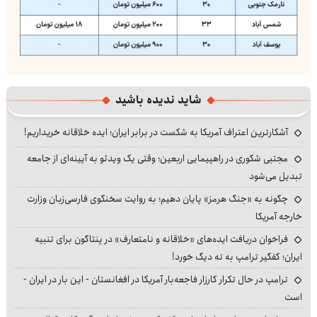
شاید ندیده باشید
آشکارترین اعتراف آمریکا به شکست در برابر ایران؛ ایده خلاقانه خریداریم!
مجتبی شکوری در راهپیمایی اربعین؛ وقتی یک ویدئو به آیینه‌ای از جامعه
تبدیل می‌شود
چگونه به «جنگ هرمز» پایان دهیم؛ به روایت سخنگوی فارسی‌زبان وزارت
خارجه آمریکا
فراخوان دریافت ایده‌های «خلاقانه و نامتعارف» در پنتاگون برای تنبیه
ایران؛ کفگیر ترامپ به ته دیگ خورد!
ترامپ در حال تکرار کارزار فاجعه‌بار آمریکا در افغانستان - این بار در ایران -
است