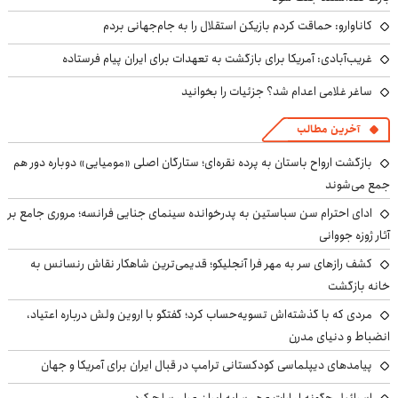
کاناوارو: حماقت کردم بازیکن استقلال را به جام‌جهانی بردم
غریب‌آبادی: آمریکا برای بازگشت به تعهدات برای ایران پیام فرستاده
ساغر غلامی اعدام شد؟ جزئیات را بخوانید
آخرین مطالب
بازگشت ارواح باستان به پرده نقره‌ای؛ ستارگان اصلی «مومیایی» دوباره دور هم
جمع می‌شوند
ادای احترام سن سباستین به پدرخوانده سینمای جنایی فرانسه؛ مروری جامع بر
آثار ژوزه جووانی
کشف رازهای سر به مهر فرا آنجلیکو؛ قدیمی‌ترین شاهکار نقاش رنسانس به
خانه بازگشت
مردی که با گذشته‌اش تسویه‌حساب کرد؛ گفتگو با اروین ولش درباره اعتیاد،
انضباط و دنیای مدرن
پیامدهای دیپلماسی کودکستانی ترامپ در قبال ایران برای آمریکا و جهان