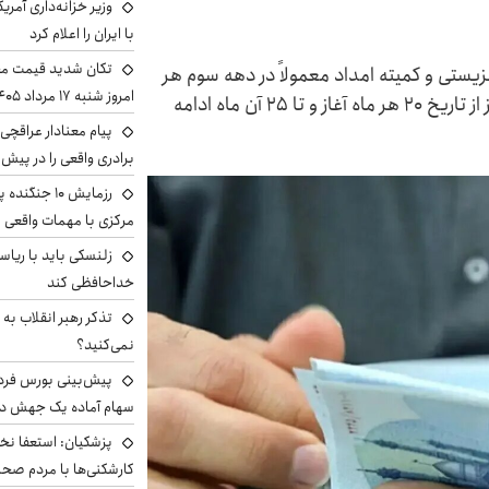
وزیر خزانه‌داری آمری
با ایران را اعلام کرد
تکان شدید قیمت محص
یستی و کمیته امداد معمولاً در دهه سوم هر
امروز شنبه ۱۷ مرداد ۱۴۰۵
ماه انجام می‌شود. در ماه‌های گذشته، فرآیند واریز از تاریخ ۲۰ هر ماه آغاز و تا ۲۵ آن ماه ادامه
پیام معنادار عراقچی:
برادری واقعی را در پیش 
رزمایش ۱۰ جن
مرکزی با مهمات واقعی
زلنسکی باید با ریا
خداحافظی کند
تذکر رهبر انقلاب به 
نمی‌کنید؟
سهام آماده یک جهش د
پزشکیان: استعفا نخوا
کارشکنی‌ها با مردم صح