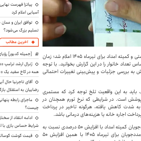
پیاتزا فهرست نهایی 
آسیایی اعلام کرد
توافق ایران و عمان ب
تسلیم بزرگ می‌شود؟
آخرین مطالب
[جمیله کدیور] رؤیای
اقتصاد۲۴نوشت: مبلغ جدید مستمری مددجویان بهزیستی و کمیته امداد برای تیرماه ۱۴۰۵ اعلام شد؛ زمان
س تعداد خانوار را در این گزارش بخوانید. با توجه
ژنرال ارشد ترامپ «دن
 گزارش به بررسی جزئیات و پیش‌بینی تغییرات احتمالی
همه در کاخ سفید یک «پ
آقای تاجرنیا حال آب
رضاییان به استقلال بازگر
 باید به این واقعیت تلخ توجه کرد که مستمری
ت پوشش است. در شرایطی که نرخ تورم همچنان در
ماجرای رابطه پنهانی
 به شدت کاهش یافته، هرگونه تاخیر در پرداخت
چیست؟
پرداخت اجاره خانه یا هزینه‌های درمانی باشد.
ادامه انتقاد از سخنا
شرایط حساس بازی با ا
آمارها نشان می‌دهد که مستمری خرداد سال جاری مددجویان کمیته امداد با افزایش ۵۰ درصدی نسبت به
سال قبل همراه بوده است. همچنین مبلغ مستمری مددجویان برای تیرماه ۱۴۰۵ با همین افزایش ۵۰