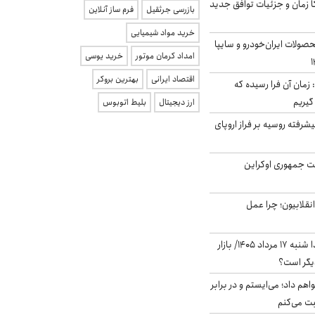
کا زمان و جزئیات توافق جدید
بازرسی جرثقیل
فرم ساز آنلاین
خرید مواد شیمیایی
ولات ایران‌خودرو و سایپا
امداد کرمان موتور
خرید یوسی
اقتصاد ایرانی
بهترین بروکر
 زمان آن فرا رسیده که
گیریم
ارز دیجیتال
بلیط اتوبوس
گنده پیشرفته روسیه بر فراز اروپای
ست جمهوری اوکراین
انقلابیون؛ چرا عمل
پیش‌بینی بورس فردا شنبه ۱۷ مرداد ۱۴۰۵/ بازار
یگر است؟
هم داد؛ می‌ایستم و در برابر
بت می‌کنم