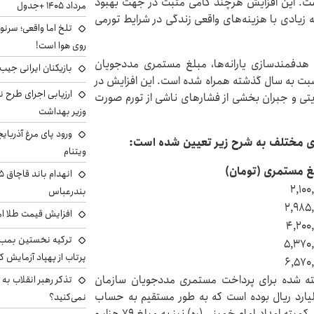
ت. این افزایش هرچند گامی مثبت در جهت بهبود
مرداد ۱۴۰۵ +جدول
ادی با هزینه‌های واقعی زندگی در شرایط تورمی
تلخ اما واقعی؛ سرنو
روی هوا است!
 ۱۴۰۵ و ابلاغیه سازمان هدفمندسازی یارانه‌ها، مبلغ مستمری مددجویان
بازیکنان ایرانی جیب ا
داد با رشد قابل توجه ۵۰ درصدی نسبت به سال گذشته همراه شده است. این افزایش در
ارزیابی اجرای طرح ن
ی و جبران بخشی از فشارهای ناشی از تورم صورت
وزیر بهداشت
ورود پای مرغ آذربای
ای مختلف به شرح زیر تعیین شده است:
ویتنام
غ مستمری (تومان)
۲,۱۰۰
بندرعباس
۲,۹۸۵,
افزایش قیمت طلا امروز شنبه 
۴,۲۰۰
ترکیه نخستین بمب س
۵,۳۷۰,
پرتاب از پهپاد آزمایش ک
۶,۵۷۰,
فته شده برای پرداخت مستمری مددجویان سازمان
تذکر رهبر انقلاب به 
 در خردادماه ۱۴۰۵ بالغ بر ۴۵ هزار و ۷۵۸ میلیارد ریال بوده است که به طور مستقیم به حساب
نمی‌کنید؟
مددجویان واریز شده است. همچنین مستمری مددجویان کمیته امداد امام خمینی (ره) نیز به مبلغ ۷۹ هزار و