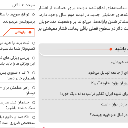
سوخت ۹.۶ تُنی
 پایان سال ۱۴۰۵): با توجه به سیاست‌های اعلام‌شده دولت برای حمایت از اقشار
توافق سرخ‌ها با ستا
سته‌های حمایتی جدید در نیمه دوم سال وجود دارد.
ندتر شدن یارانه‌ها، می‌تواند بر وضعیت مددجویان
پرسپولیس می‌پیوندد
یمت دلار در سطوح فعلی باقی بماند، فشار معیشتی بر
بازرگانی
ثبت برند یا خرید برن
کسب‌وکار شما مناسب‌ت
 باشید
بررسی ویژگی های فن
نه خریداریم!
این ویژگی ها را باید بلد
۷ اقدام ضروری پس 
ای از جامعه تبدیل می‌شود
راهنمای خانواده‌ها
بان وزارت خارجه آمریکا
راهی مطمئن برای ح
نوسان
ای تنبیه ایران؛ کفگیر ترامپ به ته دیگ خورد!
چیدمان کیف مدرسه؛
بار در ایران - است
سبک داشته باشیم؟
ا در قبال «توافق» چیست؟
ناگفته‌های طلاق توا
متخصص ضروری است؟