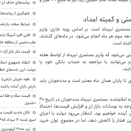
پیامدهای حذف ارز تر
جلوگیری از پیامدها
شرایط سخت بازنشست
 مستمری تیرماه است. بر اساس رویه جاری، واریز
فارن افرز: آمریکا بای
هه سوم هر ماه انجام می‌شود. در ماه‌های گذشته،
عقب‌نشینی از منطقه خ
قیمت دلار بازار آزاد امروز شنب
ز دوشنبه ۸ تیر ۱۴۰۵ است، پیش‌بینی می‌شود که واریز مستمری تیرماه از اواسط هفته
ویان محترم می‌توانند با مراجعه به حساب بانکی خود یا
انتقاد جمهوری اسلام
یند.
دولت: این باندهای خطرن
ی تا پایان همان ماه معتبر است و مددجویان باید
بارش باران آماده باشند
پیش‌بینی کوتاه‌مدت (تیر و مرداد ۱۴۰۵): با توجه به برنامه اعلام‌شده، مستمری تیرماه مددجویان در تاریخ ۲۰
+جدول
ه به نوسانات بازار ارز و افزایش قیمت‌ها، احتمالاً
تکان شدید قیمت محص
ینده خواهیم بود. انتظار می‌رود دولت با اجرای
امروز شنبه ۱۷ مرداد ۱۴۰۵
این فشار را کاهش دهد، اما در مجموع، توان خرید