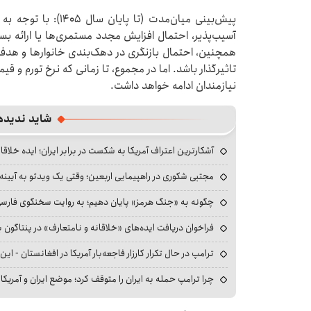
پیش‌بینی میان‌مدت (تا
آسیب‌پذیر، احتمال افزایش مجدد مستمری‌ها یا ارائه ب
همچنین، احتمال بازنگری در دهک‌بندی خانوارها و هدفم
تاثیرگذار باشد. اما در مجموع، تا زمانی که نرخ تورم و ق
نیازمندان ادامه خواهد داشت.
شاید ندیده
آشکارترین اعتراف آمریکا به شکست در برابر ایران؛ ایده خلاقا
مجتبی شکوری در راهپیمایی اربعین؛ وقتی یک ویدئو به آیینه‌
چگونه به «جنگ هرمز» پایان دهیم؛ به روایت سخنگوی فارسی‌ز
فراخوان دریافت ایده‌های «خلاقانه و نامتعارف» در پنتاگون بر
ترامپ در حال تکرار کارزار فاجعه‌بار آمریکا در افغانستان - این 
چرا ترامپ حمله به ایران را متوقف کرد؛ موضع ایران و آمریک