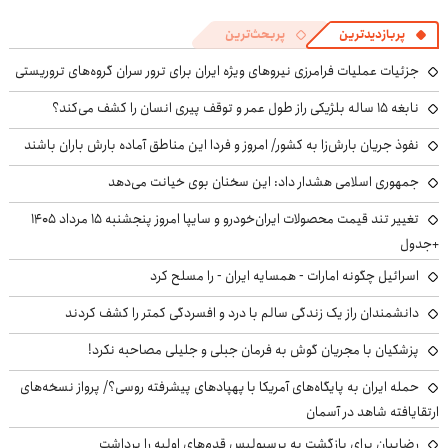
پربازدیدترین
پربحث‌ترین
جزئیات عملیات فرامرزی نیروهای ویژه ایران برای ترور سران گروه‌های تروریستی
نابغه ۱۵ ساله بلژیکی راز طول عمر و توقف پیری انسان را کشف می‌کند؟
نفوذ جریان بارش‌زا به کشور/ امروز و فردا این مناطق آماده بارش باران باشند
جمهوری اسلامی هشدار داد: این سخنان بوی خیانت می‌دهد
تغییر تند قیمت محصولات ایران‌خودرو و سایپا امروز پنجشنبه ۱۵ مرداد ۱۴۰۵
+جدول
اسرائیل چگونه امارات - همسایه ایران - را مسلح کرد
دانشمندان راز یک زندگی سالم با درد و افسردگی کمتر را کشف کردند
پزشکیان با مجریان گوش به فرمان جبلی و جلیلی مصاحبه نکرد!
حمله ایران به پایگاه‌های آمریکا با پهپادهای پیشرفته روسی؟/ پرواز نسخه‌های
ارتقایافته شاهد در آسمان
رضاییان برای بازگشت به پرسپولیس قدم‌های اولیه را برداشت