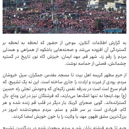
به گزارش اطلاعات آنلاین، موجی از حضور که لحظه‌ به‌ لحظه بر
گستردگی آن افزوده می‌شد و صحنه‌هایی باشکوه از همراهی و همدلی
مردم را رقم زد. شهر قم, مهد ایمان، خیزش گاه نور، تاریخ در گستره
چشمانش، فصلی از حماسه نوشت.
از حرم مطهر کریمه اهل بیت تا مسجد مقدس جمکران، سیل خروشان
مردم، رودی از غیرت و ارادت را جاری ساخته است. این نه یک تشییع، که
قیام سرخ امت است در بدرقه نفس زکیه‌ای که وجودش تجلی راه حسین
(ع) بود.اینجا نه تنها اشک‌ها می‌بارند، که فرشتگان نیز در این وداع، بال
گسترانده‌اند. گویی صحرای کربلا، بار دیگر در قلب قم زنده شده و هر
گام، فریادی است بر سر ظلم و ستم. مردم مبعوث‌شده امروز در
بزرگ‌ترین مشق ظهور، عهد با ولایت را با خون خویش امضا کردند.
حرم تا حرم فرشته باران شد و مردم مبعوث شده در بزرگترین تشییع