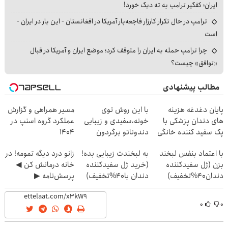
ایران؛ کفگیر ترامپ به ته دیگ خورد!
ترامپ در حال تکرار کارزار فاجعه‌بار آمریکا در افغانستان - این بار در ایران -
است
چرا ترامپ حمله به ایران را متوقف کرد؛ موضع ایران و آمریکا در قبال
«توافق» چیست؟
مطالب پیشنهادی
پایان دغدغه هزینه
با این روش توی
مسیر همراهی و گزارش
های دندان پزشکی با
خونه،سفیدی و زیبایی
عملکرد گروه اسنپ در
پک سفید کننده خانگی
دندوناتو برگردون
۱۴۰۴
(40%off)
با اعتماد بنفس لبخند
به لبخندت زیبایی بده!
زانو درد دیگه تمومه! در
بزن (ژل سفیدکننده
(خرید ژل سفیدکننده
خانه درمانش کن ◀
دندان40%تخفیف)
دندان با40%تخفیف)
پرسش‌نامه ▶
۰
۰