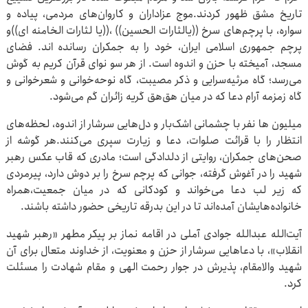
تاریخ مشق ظهور کردند.موج عزاداران و کاروان‌های مردمی، پیاده و
سواره، با پرچم‌های سرخ ((یالثارات الحسین)) ،((یا لثارات الخامنه ای))و
پرچم جمهوری اسلامی ایران، خود را به جمکران رسانده اند. فضای
مسجد، آمیخته با حزن و اندوه است. از هر سو نوای قرآن کریم به گوش
می‌رسد؛ گاه مرثیه‌سرایی و ذکر مصیبت، گاه نوحه‌خوانی و شعرخوانی و
گاه زمزمه آرام دعا که در میان هق‌هق گریه زائران گم می‌شود.
میلیون ها نفر با چشمانی اشک‌بار و دل‌هایی سرشار از اندوه، لحظه‌های
انتظار را با قرائت صلوات، دعا و زیارت سپری می‌کنند.هر گوشه از
صحن‌های جمکران، روایتی از دلدادگی است؛ مادری که قاب عکس رهبر
شهید را در آغوش گرفته، جوانی که پرچم سرخ را بر دوش دارد، پیرمردی
که زیر لب دعا می‌خواند و کودکانی که در میان جمعیت،همراه
خانواده‌هایشان آمده‌اند تا در این بدرقه تاریخی حضور داشته باشند.
آیت‌الله عبدالله جوادی آملی در اقامه نماز بر پیکر مطهر «رهبر شهید
انقلاب»، با دعاهایی سرشار از حزن و معنویت، از خداوند متعال برای آن
شهید والامقام، پذیرش در جوار رحمت الهی و مقام شهادت را مسئلت
کرد.