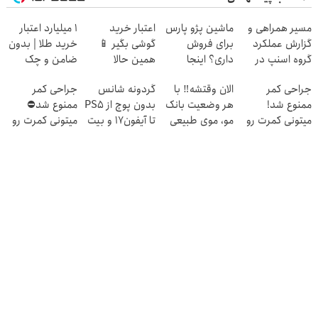
مسیر همراهی و
ماشین پژو پارس
اعتبار خرید
۱ میلیارد اعتبار
گزارش عملکرد
برای فروش
گوشی بگیر 📱
خرید طلا | بدون
گروه اسنپ در
داری؟ اینجا
همین حالا
ضامن و چک
۱۴۰۴
سریع بفروشش
درخواست اعتبار
جراحی کمر
الان وقتشه‼️ با
گردونه شانس
جراحی کمر
بده 🎯
ممنوع شد!
هر وضعیت بانک
بدون پوچ از PS5
ممنوع شد⛔
میتونی کمرت رو
مو، موی طبیعی
تا آیفون17 و بیت
میتونی کمرت رو
در منزل درمان
بکار!
کوین 🔥
در منزل درمان
کنی!
کنی! 👈🏻
((پرسش‌نامه))
پرسش‌نامه