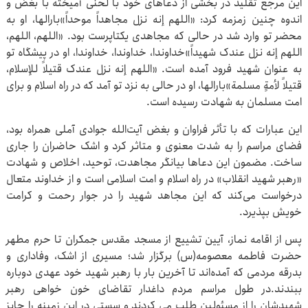
این مرجع تقلید در بخشی از دعاهای خود با لحنی آمیخته با بغض و
اندوه چنین زمزمه کرد: «اللهم إنه نزل مجاهداً موحداً»بارالها، او به
محضر تو وارد شد در حالی که مجاهدی یکتاپرست بود. «اللهم، اللهم،
اللهم إنه نزل عندک شهیداً»خداوندا، خداوندا، خداوندا، او در پیشگاه تو
به عنوان شهید فرود آمده است. «اللهم إنه نزل عندک قتیلاً للإسلام،
قتیلاً لأمةٍ مسلمة»بارالها، او در حالی به نزد تو آمد که در راه اسلام و برای
امت مسلمان به شهادت رسیده است.
این عبارات که با تأثر فراوان و بغض آیت‌الله جوادی آملی همراه بود،
فضای مراسم را به شدت معنوی و متاثر کرد و اشک حاضران را جاری
ساخت. مضمون این دعاها بیانگر مجاهدت، توحید، اخلاص و شهادت
«رهبر شهید انقلاب» در راه اسلام و امت اسلامی است و از خداوند متعال
درخواست می‌کند که این مجاهد شهید را در جوار رحمت و کرامت
خویش بپذیرد.
پس از اقامه نماز، آیین تشییع از مسجد مقدس جمکران تا حرم مطهر
حضرت فاطمه معصومه(س) برگزار شد؛ مسیری از اشک، وفاداری و
بدرقه مردمی که آمده‌اند تا آخرین بار با رهبر شهید خود عهدی دوباره
ببندند.در طول مراسم مردم داغدار تقاضای خون خواهی رهبر
شهیدشان را از مسئولین طلب می کردند و سستی در این زمینه را جایز