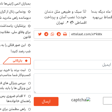
بمباران اتمی ژاپنی‌ها نام
الان طلا بخر پولشو 4 ماه دیگه بده!
🦷 سبک و طبیعی مثل دندان
رونمایی رئال از گرا
اقساط بی‌بهره
خودت! نصب آسان و پرداخت
دیومانده راهی مادرید ش
اقساطی 💳 📍 تهران
پزشکیان: پاسداشت 
برای وفاق ملی، عقلانیت
قانون
این صور فلکی را به ر
شب رصد کنید!
بازرگانی
ثبت برند یا خرید برن
کسب‌وکار شما مناسب‌ت
بررسی ویژگی های فن
این ویژگی ها را باید بلد
۷ اقدام ضروری پس 
ارسال
راهنمای خانواده‌ها
راهی مطمئن برای ح