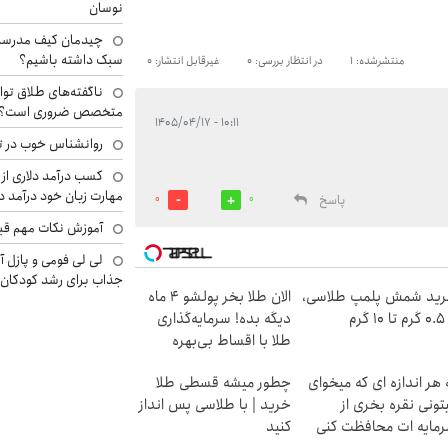
نوسان
چیدمان کیف مدرسه؛
سبک داشته باشیم؟
منتشرشده: 1
در انتظار بررسی: 0
غیرقابل انتشار: 0
ناگفته‌های طلاق توا
متخصص ضروری است؟
۱۰:۱۱ - ۱۴۰۵/۰۴/۱۷
روانشناس خوب در ت
کسب درآمد دلاری از 
مهارت زبان خود درآمد د
پاسخ
0
0
آموزش نکات مهم قبل 
لی لی فومی و پازل آ
جذاب برای رشد کودکان
ید شمش پلمپ طلاسی،
الان طلا بخر پولشو 4 ماه
۱ گرم
دیگه بده! سرمایه‌گذاری
طلا با اقساط بی‌بهره
 هر اندازه ای که میخوای
چطور میشه قسطی طلا
تونی نقره بخری از
خرید | با طلاسی پس انداز
مایه ات محافظت کنی
کنید