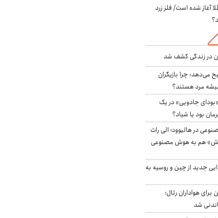
طلا آغاز شده است/ فلز زرد
د؟
دن در زندگی کشف شد
ح می‌دهد: چرا بازیگران
همیشه مرد هستند؟
بودای جادویی» در یک
رمان بود یا شیاد؟
وعی در هالیوود؛ الی راث
روش» هم به هوش مصنوعی
ایی جدید از چین و روسیه به
 برای هواداران رئال؛
اندنی شد