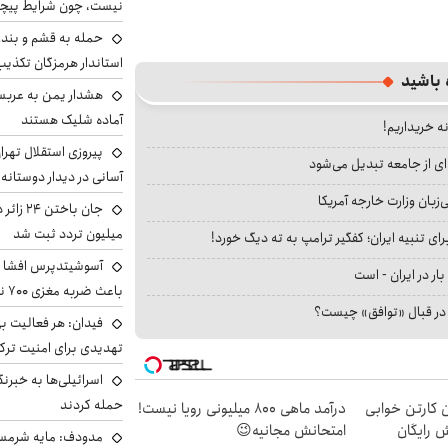
نیست، چون شرایط پیچ
حمله به قشم و بند
استاندار هرمزگان تکذی
 باشید
هشدار یمن به عربس
آماده شلیک هستند
نه خریداریم!
پیروزی استقلال تهر
ای از جامعه تبدیل می‌شود
آسانی در دیدار دوستانه
بان وزارت خارجه آمریکا
میلیون تردد ثبت شد
ای تنبیه ایران؛ کفگیر ترامپ به ته دیگ خورد!
آسوشیتدپرس افشا ک
بار در ایران - است
باعث ضربه مغزی ۷۰۰ نظامی آمریکایی شد
ا در قبال «توافق» چیست؟
فیدان: هر فعالیت بی
تهدیدی برای امنیت ترک
اسرائیلی‌ها به خبرنگ
حمله کردند
ن کارتن خوابی
درآمد ماهی 800 میلیونی رویا نیست!
ش رایگان
امتحانش مجانیه😉
مدودف: مایه شرمسا