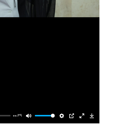
00:39
Mute
Settings
PIP
Enter
Download
fullscreen