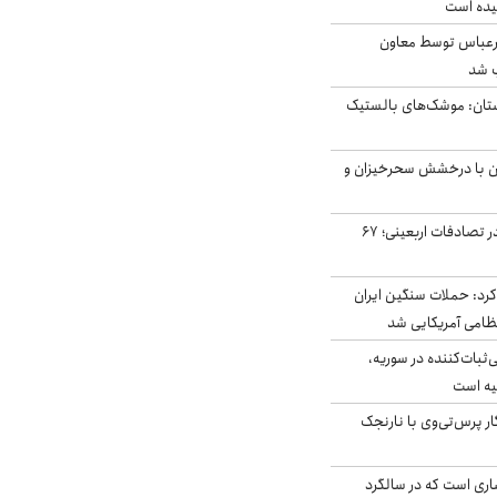
یده است
رعباس توسط معاون
ب شد
تان: موشک‌های بالستیک
ان با درخشش سحرخیزان و
جان باختن ۲۴ زائر در تصادفات اربعینی؛ ۶۷
رد: حملات سنگین ایران
‌ثبات‌کننده در سوریه،
یه است
ار پرس‌تی‌وی با نارنجک
ری است که در سالگرد