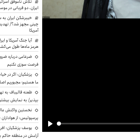
تلاش ناموفق اسرائی
ایران، دو قربانی در موس
خیبرشکن ایران به س
چینی مجهز شد؟/ تهدید 
آمریکا
آیا جنگ آمریکا و ای
هرمز ماه‌ها طول می‌کش
ضرغامی درباره ضرور
فرصت سوزی نکنیم
پزشکیان: اگر در خی
ما هستیم؛ مجبوریم اصلا
طعنه قالیباف به ته
بپذیر/ به نمایش بیشتری
نخستین واکنش عالی
پرسپولیس: از هواداران 
یوسف پزشکیان: افرا
Play
آرامش در منطقه حاکم ب