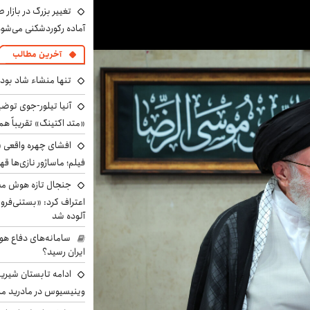
تغییر بزرگ در بازار 
آماده رکوردشکنی می‌شو
آخرین مطالب
تنها منشاء شاد بو
آنیا تیلور-جوی توضی
«متد اکتینگ» تقریباً 
افشای چهره واقعی «
فیلم؛ ماساژور نازی‌ها قه
جنجال تازه هوش مصن
اعتراف کرد: «بستنی‌ف
آلوده شد
سامانه‌های دفاع هو
ایران رسید؟
ادامه تابستان شیرین
وینیسیوس در مادرید م