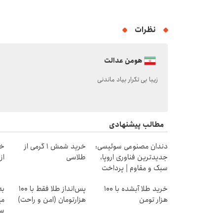
نظرات
هومن عدالت
زیبا بی تکرار بیاد ماندنی
مطالب پیشنهادی
دندان مصنوعی سوئیسی:
خرید شمش 1 گرمی از
خر
جدیدترین فناوری اروپا،
طلاسی
از ۰.۵ گرم تا ۰
سبک و مقاوم | پرداخت
قسطی
خرید طلا آبشده با 100
پس‌انداز طلا فقط با ۱۰۰
به
هزار تومن
هزارتومان (امن و راحت)
می
سر