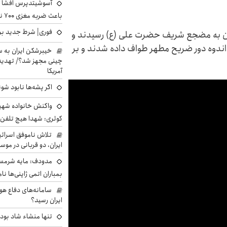
آسوشیتدپرس افشا ک
باعث ضربه مغزی ۷۰۰ نظامی آمریکایی شد
فوری| شرط جدید برا
شان به مضجع شریف حضرت علی (ع) رسیدند و
اندوه دور ضریح مطهر طواف داده شدند و بر
خیبرشکن ایران به س
چینی مجهز شد؟/ تهدید 
آمریکا
اگر پشه‌ها نابود شو
واکنش خانواده شهید 
کوثری: شهدا هیچ تلفن 
تلاش ناموفق اسرائی
ایران، دو قربانی در موس
مدودف: مایه شرمسا
بمباران اتمی ژاپنی‌ها نام
سامانه‌های دفاع هو
ایران رسید؟
تنها منشاء شاد بو