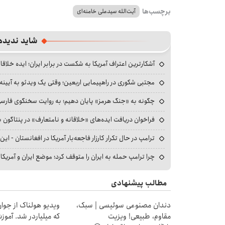
برچسب‌ها
آیت‌الله سیدعلی خامنه‌ای
شاید ندیده
آشکارترین اعتراف آمریکا به شکست در برابر ایران؛ ایده خلاقا
مجتبی شکوری در راهپیمایی اربعین؛ وقتی یک ویدئو به آیینه‌
چگونه به «جنگ هرمز» پایان دهیم؛ به روایت سخنگوی فارسی‌ز
فراخوان دریافت ایده‌های «خلاقانه و نامتعارف» در پنتاگون بر
ترامپ در حال تکرار کارزار فاجعه‌بار آمریکا در افغانستان - این 
چرا ترامپ حمله به ایران را متوقف کرد؛ موضع ایران و آمریک
مطالب پیشنهادی
دندان مصنوعی سوئیسی | سبک،
ویدیو هولناک از جوا
مقاوم، طبیعی! ویزیت
که میلیاردر شد. آموز