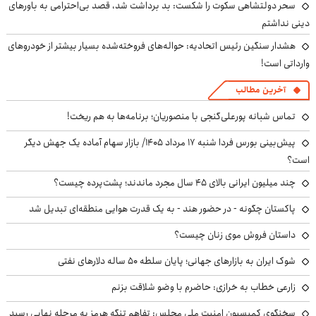
سحر دولتشاهی سکوت را شکست: بد برداشت شد، قصد بی‌احترامی به باورهای
دینی نداشتم
هشدار سنگین رئیس اتحادیه: حواله‌های فروخته‌شده بسیار بیشتر از خودروهای
وارداتی است!
آخرین مطالب
تماس شبانه پورعلی‌گنجی با منصوریان؛ برنامه‌ها به هم ریخت!
پیش‌بینی بورس فردا شنبه ۱۷ مرداد ۱۴۰۵/ بازار سهام آماده یک جهش دیگر
است؟
چند میلیون ایرانی بالای ۴۵ سال مجرد ماندند؛ پشت‌پرده چیست؟
پاکستان چگونه - در حضور هند - به یک قدرت هوایی منطقه‌ای تبدیل شد
داستان فروش موی زنان چیست؟
شوک ایران به بازارهای جهانی؛ پایان سلطه ۵۰ ساله دلارهای نفتی
زارعی خطاب به خرازی: حاضرم با وضو شلاقت بزنم
سخنگوی کمیسیون امنیت ملی مجلس: تفاهم تنگه هرمز به مرحله نهایی رسید