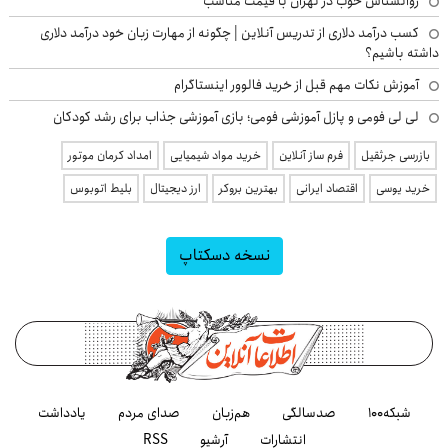
روانشناس خوب در تهران با قیمت مناسب
کسب درآمد دلاری از تدریس آنلاین | چگونه از مهارت زبان خود درآمد دلاری
داشته باشیم؟
آموزش نکات مهم قبل از خرید فالوور اینستاگرام
لی لی فومی و پازل آموزشی فومی؛ بازی آموزشی جذاب برای رشد کودکان
بازرسی جرثقیل
فرم ساز آنلاین
خرید مواد شیمیایی
امداد کرمان موتور
خرید یوسی
اقتصاد ایرانی
بهترین بروکر
ارز دیجیتال
بلیط اتوبوس
نسخه دسکتاپ
شبکه۱۰۰
صدسالگی
هم‌زبان
صدای مردم
یادداشت
انتشارات
آرشیو
RSS