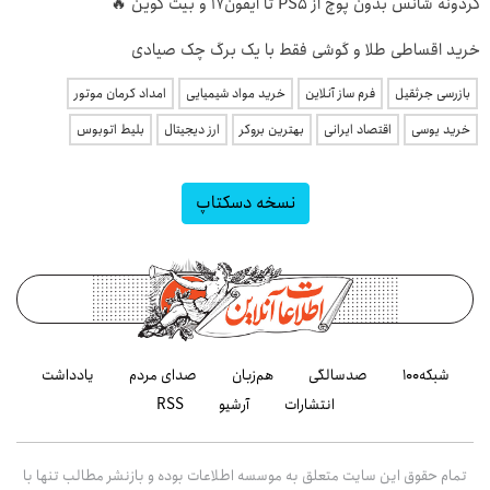
گردونه شانس بدون پوچ از PS5 تا آیفون17 و بیت کوین 🔥
خرید اقساطی طلا و گوشی فقط با یک برگ چک صیادی
بازرسی جرثقیل
فرم ساز آنلاین
خرید مواد شیمیایی
امداد کرمان موتور
خرید یوسی
اقتصاد ایرانی
بهترین بروکر
ارز دیجیتال
بلیط اتوبوس
نسخه دسکتاپ
شبکه۱۰۰
صدسالگی
هم‌زبان
صدای مردم
یادداشت
انتشارات
آرشیو
RSS
تمام حقوق این سایت متعلق به موسسه اطلاعات بوده و بازنشر مطالب تنها با