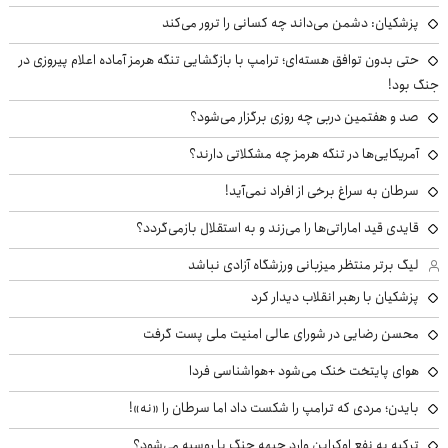
پزشکیان: دشمن می‌داند چه کسانی را ترور می‌کند
حتی بدون توافق هسته‌ای؛ ترامپ با بازگشایی تنگه هرمز آماده اعلام پیروزی در
جنگ بود!
صد و هفتمین دربی چه روزی برگزار می‌شود؟
آمریکایی‌ها در تنگه هرمز چه مشکلاتی دارند؟
سرطان به سراغ برخی از افراد نمی‌آید!
قایدی قید اماراتی‌ها را می‌زند و به استقلال بازمی‌گردد؟
لیگ برتر منتظر میزبانی ورزشگاه آزادی نباشد
پزشکیان با رهبر انقلاب دیدار کرد
محسن رضایی در شورای عالی امنیت ملی پست گرفت
هوای پایتخت خنک می‌شود +هواشناسی فردا
بایدن؛ مردی که ترامپ را شکست داد اما سرطان را «نه»!
ترکیه به نفع اوکراین وارد جبهه جنگ با روسیه می‌شود؟