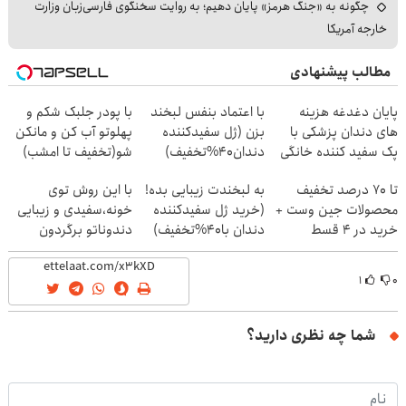
چگونه به «جنگ هرمز» پایان دهیم؛ به روایت سخنگوی فارسی‌زبان وزارت
خارجه آمریکا
مطالب پیشنهادی
پایان دغدغه هزینه
با اعتماد بنفس لبخند
با پودر جلبک شکم و
های دندان پزشکی با
بزن (ژل سفیدکننده
پهلوتو آب کن و مانکن
پک سفید کننده خانگی
دندان40%تخفیف)
شو(تخفیف تا امشب)
تا 70 درصد تخفیف
به لبخندت زیبایی بده!
با این روش توی
محصولات جین وست +
(خرید ژل سفیدکننده
خونه،سفیدی و زیبایی
خرید در 4 قسط
دندان با40%تخفیف)
دندوناتو برگردون
(40%off)
۱
۰
شما چه نظری دارید؟