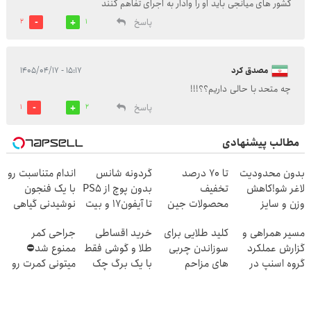
کشور های میانجی باید او را وادار به اجرای تفاهم کنند
پاسخ
2
1
مصدق کرد
۱۵:۱۷ - ۱۴۰۵/۰۴/۱۷
چه متحد با حالی داریم؟؟!!!
پاسخ
1
2
مطالب پیشنهادی
بدون محدودیت
تا 70 درصد
گردونه شانس
اندام متناسبت رو
لاغر شو!کاهش
تخفیف
بدون پوچ از PS5
با یک فنجون
وزن و سایز
محصولات جین
تا آیفون17 و بیت
نوشیدنی گیاهی
همزمان با
وست + خرید در
کوین 🔥
بساز🍃لینک
مسیر همراهی و
کلید طلایی برای
خرید اقساطی
جراحی کمر
4 قسط
چربیسوزگیاهی◀️لینک
خرید با تخفیف
گزارش عملکرد
سوزاندن چربی
طلا و گوشی فقط
ممنوع شد⛔
خرید
🎁
گروه اسنپ در
های مزاحم
با یک برگ چک
میتونی کمرت رو
۱۴۰۴
بدن(60%تخفیف
صیادی
در منزل درمان
تا امشب)
کنی! 👈🏻
پرسش‌نامه