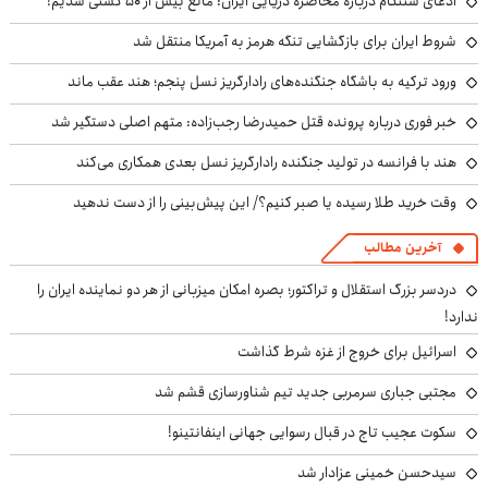
ادعای سنتکام درباره محاصره دریایی ایران: مانع بیش از ۵۰ کشتی شدیم!
شروط ایران برای بازگشایی تنگه هرمز به آمریکا منتقل شد
ورود ترکیه به باشگاه جنگنده‌های رادارگریز نسل پنجم؛ هند عقب ماند
خبر فوری درباره پرونده قتل حمیدرضا رجب‌زاده: متهم اصلی دستگیر شد
هند با فرانسه در تولید جنگنده رادارگریز نسل بعدی همکاری می‌کند
وقت خرید طلا رسیده یا صبر کنیم؟/ این پیش‌بینی را از دست ندهید
آخرین مطالب
دردسر بزرگ استقلال و تراکتور؛ بصره امکان میزبانی از هر دو نماینده ایران را
ندارد!
اسرائیل برای خروج از غزه شرط گذاشت
مجتبی جباری سرمربی جدید تیم شناورسازی قشم شد
سکوت عجیب تاج در قبال رسوایی جهانی اینفانتینو!
سیدحسن خمینی عزادار شد