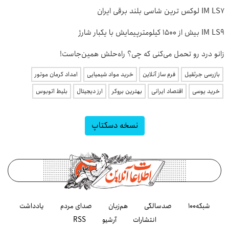
IM LS7 لوکس ترین شاسی بلند برقی ایران
IM LS9 بیش از 1500 کیلومترپیمایش با یکبار شارژ
زانو درد رو تحمل می‌کنی که چی؟ راه‌حلش همین‌جاست!
بازرسی جرثقیل
فرم ساز آنلاین
خرید مواد شیمیایی
امداد کرمان موتور
خرید یوسی
اقتصاد ایرانی
بهترین بروکر
ارز دیجیتال
بلیط اتوبوس
نسخه دسکتاپ
شبکه۱۰۰
صدسالگی
هم‌زبان
صدای مردم
یادداشت
انتشارات
آرشیو
RSS