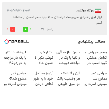
سوگندسوگندی
۲۰:۲۴ - ۱۴۰۵/۰۴/۱۷
ابزار قوی راهبردی ضروريست دردستان ما که باید بنحو احسن از استفاده
کنیم
پاسخ
0
0
مطالب پیشنهادی
مسیر همراهی و
بدون نیاز به آگهی
اعتبار خرید
فروخته شد تنها
گزارش عملکرد
و تنها با یک بار
گوشی بگیر 📱
با یک بار مراجعه
گروه اسنپ در
مراجعه فروخته
همین حالا
به خوردو45
۱۴۰۴
شد
درخواست اعتبار
جراحی کمر
الان وقتشه‼️ با
آرتروز مفاصل
جراحی کمر
بده 🎯
ممنوع شد!
هر وضعیت بانک
خود را به طور
ممنوع شد⛔
میتونی کمرت رو
مو، موی طبیعی
قطعی درمان
میتونی کمرت رو
در منزل درمان
بکار!
کنید!
در منزل درمان
کنی!
◂پرسش‌نامه▸
کنی! 👈🏻
((پرسش‌نامه))
پرسش‌نامه