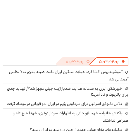
پربازدیدترین
پربحث‌ترین
آسوشیتدپرس افشا کرد: حملات سنگین ایران باعث ضربه مغزی ۷۰۰ نظامی
آمریکایی شد
خیبرشکن ایران به سامانه هدایت ضدپارازیت چینی مجهز شد؟/ تهدید جدی
برای پاتریوت و تاد آمریکا
تلاش ناموفق اسرائیل برای سرنگونی رژیم در ایران، دو قربانی در موساد گرفت
واکنش خانواده شهید لاریجانی به اظهارات سردار کوثری: شهدا هیچ تلفن
همراهی نداشتند
سامانه‌های دفاع هوایی جدید از چین و روسیه به ایران رسید؟