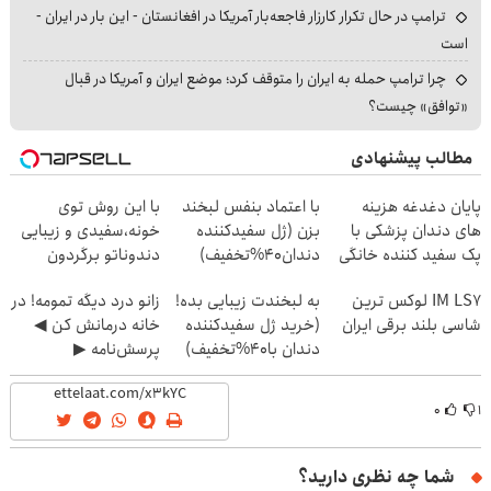
ترامپ در حال تکرار کارزار فاجعه‌بار آمریکا در افغانستان - این بار در ایران -
است
چرا ترامپ حمله به ایران را متوقف کرد؛ موضع ایران و آمریکا در قبال
«توافق» چیست؟
مطالب پیشنهادی
پایان دغدغه هزینه
با اعتماد بنفس لبخند
با این روش توی
های دندان پزشکی با
بزن (ژل سفیدکننده
خونه،سفیدی و زیبایی
پک سفید کننده خانگی
دندان40%تخفیف)
دندوناتو برگردون
(40%off)
IM LS7 لوکس ترین
به لبخندت زیبایی بده!
زانو درد دیگه تمومه! در
شاسی بلند برقی ایران
(خرید ژل سفیدکننده
خانه درمانش کن ◀
دندان با40%تخفیف)
پرسش‌نامه ▶
۰
۱
شما چه نظری دارید؟