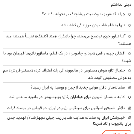
دینی نداشتم
چرا تنگه هرمز به وضعیت پیشاجنگ بر نخواهد گشت؟
تنها منشاء شاد بودن در زندگی کشف شد
آنیا تیلور-جوی توضیح می‌دهد: چرا بازیگران «متد اکتینگ» تقریباً همیشه مرد
هستند؟
افشای چهره واقعی «بودای جادویی» در یک فیلم؛ ماساژور نازی‌ها قهرمان بود یا
شیاد؟
جنجال تازه هوش مصنوعی در هالیوود؛ الی راث اعتراف کرد: «بستنی‌فروش» هم
به هوش مصنوعی آلوده شد
سامانه‌های دفاع هوایی جدید از چین و روسیه به ایران رسید؟
ادامه تابستان شیرین برای هواداران رئال؛ وینیسیوس در مادرید ماندنی شد
تلاش ناموفق اسرائیل برای سرنگونی رژیم در ایران، دو قربانی در موساد گرفت
خیبرشکن ایران به سامانه هدایت ضدپارازیت چینی مجهز شد؟/ تهدید جدی
برای پاتریوت و تاد آمریکا