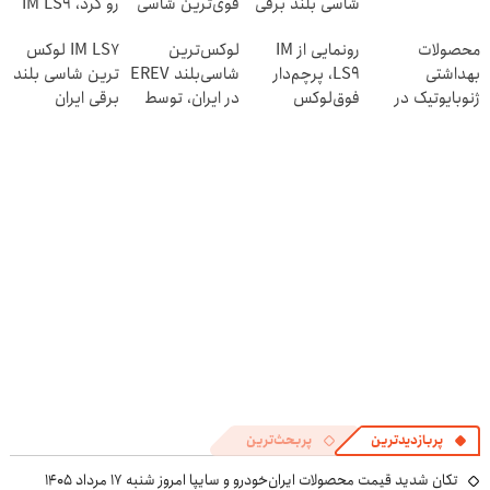
شاسی بلند برقی
قوی‌ترین شاسی
رو کرد، IM LS9
ایران در باشگاه
بلند EREV در در
رسماً وارد بازار
محصولات
رونمایی از IM
لوکس‌ترین
IM LS7 لوکس
انقلاب
ایران رونمایی شد
ایران شد
بهداشتی
LS9، پرچم‌دار
شاسی‌بلند EREV
ترین شاسی بلند
ژنوبایوتیک در
فوق‌لوکس
در ایران، توسط
برقی ایران
الانزا
EREV وارد بازار
نیکا موتور
ایران شد
رونمایی شد!
پربازدیدترین
پربحث‌ترین
تکان شدید قیمت محصولات ایران‌خودرو و سایپا امروز شنبه ۱۷ مرداد ۱۴۰۵