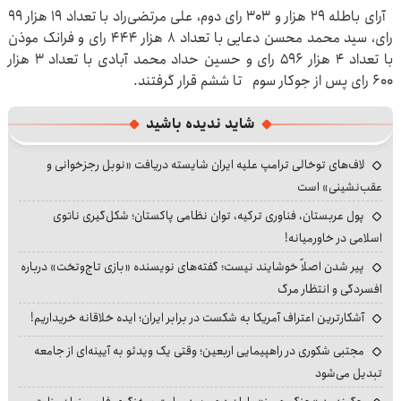
آرای باطله ۲۹ هزار و ۳۰۳ رای دوم، علی مرتضی‌راد با تعداد ۱۹ هزار ۹۹
رای، سید محمد محسن دعایی با تعداد ۸ هزار ۴۴۴ رای و فرانک موذن
با تعداد ۴ هزار ۵۹۶ رای و حسین حداد محمد آبادی با تعداد ۳ هزار
۶۰۰ رای پس از جوکار سوم تا ششم قرار گرفتند.
شاید ندیده باشید
لاف‌های توخالی ترامپ علیه ایران شایسته دریافت «نوبل رجزخوانی و
عقب‌نشینی» است
پول عربستان، فناوری ترکیه، توان نظامی پاکستان؛ شکل‌گیری ناتوی
اسلامی در خاورمیانه!
پیر شدن اصلاً خوشایند نیست؛ گفته‌های نویسنده «بازی تاج‌وتخت» درباره
افسردگی و انتظار مرگ
آشکارترین اعتراف آمریکا به شکست در برابر ایران؛ ایده خلاقانه خریداریم!
مجتبی شکوری در راهپیمایی اربعین؛ وقتی یک ویدئو به آیینه‌ای از جامعه
تبدیل می‌شود