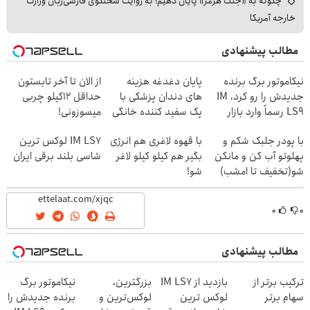
چگونه به «جنگ هرمز» پایان دهیم؛ به روایت سخنگوی فارسی‌زبان وزارت
خارجه آمریکا
مطالب پیشنهادی
نیکاموتور برگ برنده
پایان دغدغه هزینه
از الان تا آخر تابستون
جدیدش را رو کرد، IM
های دندان پزشکی با
حداقل 12کیلو چربی
LS9 رسماً وارد بازار
پک سفید کننده خانگی
میسوزونی!
ایران شد
با پودر جلبک شکم و
با قهوه لاغری هم انرژی
IM LS7 لوکس ترین
پهلوتو آب کن و مانکن
بگیر هم کیلو کیلو لاغر
شاسی بلند برقی ایران
شو(تخفیف تا امشب)
شو!
۰
۰
مطالب پیشنهادی
ترکیب برتر از
بازدید از IM LS7
بزرگترین،
نیکاموتور برگ
سهام برتر
لوکس ترین
لوکس‌ترین و
برنده جدیدش را