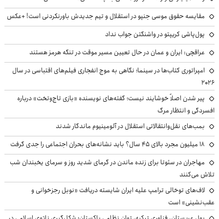
مقایسه حقوق موسی جنپو در استقلال و تیم جدیدش باورنکردنی است! +عکس
پول‌پاشی کریپتو در واشنگتن جواب نداد
عراقچی: ایران و عمان در حال تعیین مسیر موقت در تنگه هرمز هستند
امپراتوری کتاب‌ها در سینما؛ نگاهی به موج انفجاری فیلم‌های اقتباسی در سال
۲۰۲۶
پیر شدن اصلاً خوشایند نیست؛ گفته‌های نویسنده «بازی تاج‌وتخت» درباره
افسردگی و انتظار مرگ
بمب‌های نقل‌وانتقالاتی استقلال در آلومینیوم ماندگار شدند
۱۸ میلیون مجرد بالای ۴۵ سال؟ باید نشانه‌های بحران اجتماعی را جدی گرفت
مهاجران در سئوتا برای زنده ماندن در گرمای شدید روز و سرمای یخبندان شب
تلاش می‌کنند
لاف‌های توخالی ترامپ علیه ایران شایسته دریافت «نوبل رجزخوانی و
عقب‌نشینی» است
پول عربستان، فناوری ترکیه، توان نظامی پاکستان؛ شکل‌گیری ناتوی اسلامی در