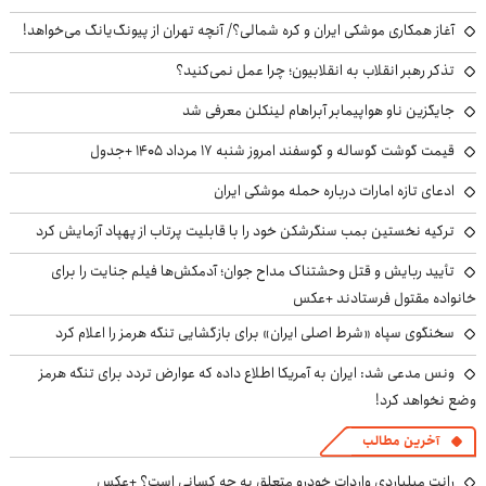
آغاز همکاری موشکی ایران و کره شمالی؟/ آنچه تهران از پیونگ‌یانگ می‌خواهد!
تذکر رهبر انقلاب به انقلابیون؛ چرا عمل نمی‌کنید؟
جایگزین ناو هواپیمابر آبراهام لینکلن معرفی شد
قیمت گوشت گوساله و گوسفند امروز شنبه ۱۷ مرداد ۱۴۰۵ +جدول
ادعای تازه امارات درباره حمله موشکی ایران
ترکیه نخستین بمب سنگرشکن خود را با قابلیت پرتاب از پهپاد آزمایش کرد
تأیید ربایش و قتل وحشتناک مداح جوان؛ آدمکش‌ها فیلم جنایت را برای
خانواده مقتول فرستادند +عکس
سخنگوی سپاه «شرط اصلی ایران» برای بازگشایی تنگه هرمز را اعلام کرد
ونس مدعی شد: ایران به آمریکا اطلاع داده که عوارض تردد برای تنگه هرمز
وضع نخواهد کرد!
آخرین مطالب
رانت میلیاردی واردات خودرو متعلق به چه کسانی است؟ +عکس