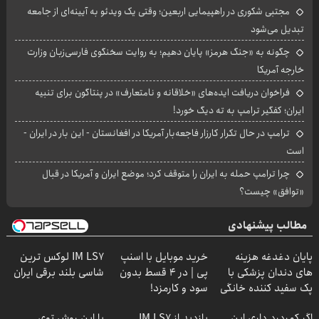
مجتبی شکوری در راهپیمایی اربعین؛ وقتی یک ویدئو به آیینه‌ای از جامعه
تبدیل می‌شود
چگونه به «جنگ هرمز» پایان دهیم؛ به روایت سخنگوی فارسی‌زبان وزارت
خارجه آمریکا
فراخوان دریافت ایده‌های «خلاقانه و نامتعارف» در پنتاگون برای تنبیه
ایران؛ کفگیر ترامپ به ته دیگ خورد!
ترامپ در حال تکرار کارزار فاجعه‌بار آمریکا در افغانستان - این بار در ایران -
است
چرا ترامپ حمله به ایران را متوقف کرد؛ موضع ایران و آمریکا در قبال
«توافق» چیست؟
مطالب پیشنهادی
پایان دغدغه هزینه
خرید موبایل با اسنپ
IM LS7 لوکس ترین
های دندان پزشکی با
پی | در ۴ قسط بدون
شاسی بلند برقی ایران
پک سفید کننده خانگی
سود و کارمزد!
اگر کمردرد داری این
بازدید از IM LS7
با این روش توی