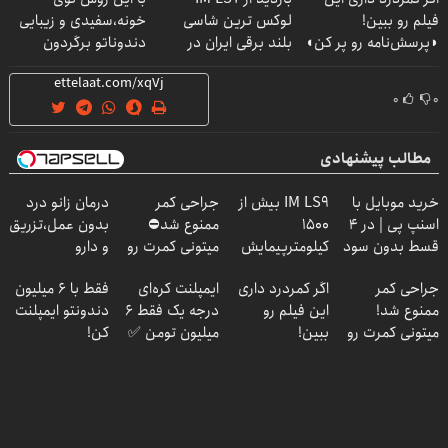
فیلم رو ببین!
لوکس ترین شاسی
خونه،سفیدی و زیبایی
◗پرسش‌نامه رو پر کن◖
بلند برقی ایران در
دندوناتو برگردون
باشگاه انقلاب
(40%off)
۰
۰
مطالب پیشنهادی
خرید موبایل با
IM LS9 بیش از
جراحی کمر
درمان زانو درد
اسنپ پی | در ۴
1500
ممنوع شد⛔
بدون عمل،تزریق
قسط بدون سود
کیلومترپیمایش
میتونی کمرت رو
و دارو
و کارمزد!
با یکبار شارژ
در منزل درمان
(◂پرسش‌نامه)
جراحی کمر
اگر کمردرد داری
ایمپلنت کره‌ای
فقط با 6 میلیون
کنی! 👈🏻
ممنوع شد!
این فیلم رو
درجه یک فقط 6
دندونتو ایمپلنت
پرسش‌نامه
میتونی کمرت رو
ببین!
میلیون تومن ✅
کن!
در منزل درمان
◗پرسش‌نامه رو
کنی!
پر کن◖
((پرسش‌نامه))