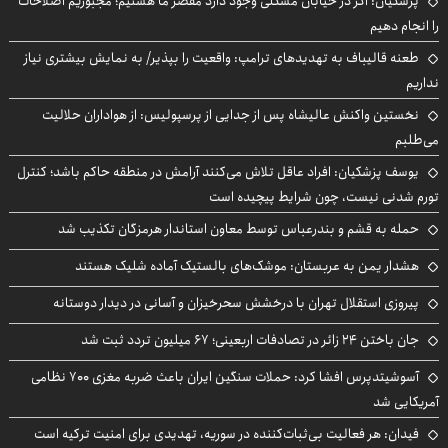
پزشکیان: اگر در خیابان مشکلی وجود دارد مقصر ما هستیم؛ مجبوریم اصلاحات
را انجام دهیم
طعنه قالیباف به تهدیدهای ترامپ: واقعیت را بپذیر/ به نمایش بیشتری نیاز
نداریم
نخستین واکنش عالیشاه پس از جدایی از پرسپولیس: از هواداران حلالیت
می‌طلبم
یوسف پزشکیان: افراد عاقل تلاش می‌کنند آرامش در منطقه حاکم باشد؛ کنترل
تورم شدنی نیست، چون شرایط پیچیده است
حمله به قشم و بندرعباس توسط معاون استاندار هرمزگان تکذیب شد
هشدار یمن به عربستان: موشک‌های بالستیک آماده شلیک هستند
پیروزی استقلال تهران با درخشش سحرخیزان و آسانی در دیدار دوستانه
جان باختن ۲۴ زائر در تصادفات اربعینی؛ ۶۷ میلیون تردد ثبت شد
آسوشیتدپرس افشا کرد: حملات سنگین ایران باعث ضربه مغزی ۷۰۰ نظامی
آمریکایی شد
فیدان: هر فعالیت بی‌ثبات‌کننده در سوریه، تهدیدی برای امنیت ترکیه است