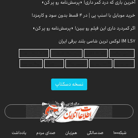
آخرین باری که درد کمر داری! ◗پرسش‌نامه رو پر کن◖
خرید موبایل با اسنپ پی | در ۴ قسط بدون سود و کارمزد!
اگر کمردرد داری این فیلم رو ببین! ◗پرسش‌نامه رو پر کن◖
IM LS7 لوکس ترین شاسی بلند برقی ایران
بازرسی جرثقیل
فرم ساز آنلاین
خرید مواد شیمیایی
امداد کرمان موتور
خرید یوسی
اقتصاد ایرانی
بهترین بروکر
ارز دیجیتال
بلیط اتوبوس
نسخه دسکتاپ
شبکه۱۰۰
صدسالگی
هم‌زبان
صدای مردم
یادداشت