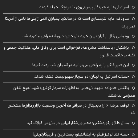
اسرائیلی‌ها به خبرنگار پرس‌تی‌وی با نارنجک حمله کردند
مدودف: مایه شرمساری است که در سالگرد بمباران اتمی ژاپنی‌ها نامی از آمریکا
نمی‌برند
رونمایی رئال از گران‌ترین خرید تاریخش؛ دیومانده راهی مادرید شد
پزشکیان: پاسداشت مشروطه، فراخوانی است برای وفاق ملی، عقلانیت جمعی و
تکیه بر حاکمیت قانون
این صور فلکی را به راحتی می‌توانید در آسمان شب رصد کنید!
حملات اسرائیل به لبنان؛ دو سرباز صهیونیست کشته شدند
واکنش خانواده شهید لاریجانی به اظهارات سردار کوثری: شهدا هیچ تلفن
همراهی نداشتند
توقف عرضه ۶ ارز دیجیتال در صرافی‌ها؛ آخرین وضعیت بازار رمزارزها مشخص
شد
مدال طلا و رکوردشکنی؛ دختر ورزشکار ایرانی در بلاروس کولاک کرد
حمله تند لوئیز فیگو به اینفانتینو: پست‌ترین و فریبکارترینی!