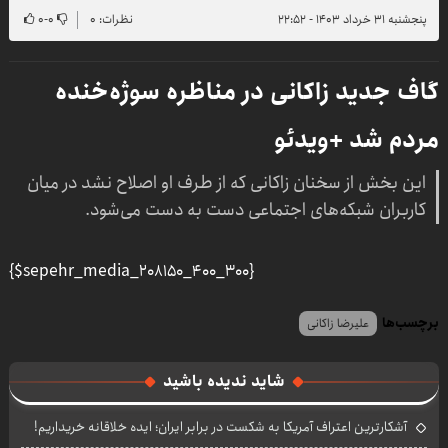
پنجشنبه ۳۱ خرداد ۱۴۰۳ - ۲۲:۵۲
نظرات: ۰
۰
-
۰
گاف جدید زاکانی در مناظره سوژه‌خنده
مردم شد +ویدئو
این بخش از سخنان زاکانی که از طرف او اصلاح نشد در میان
کاربران شبکه‌های اجتماعی دست به دست می‌شود.
{$sepehr_media_208150_400_300}
برچسب‌ها
علیرضا زاکانی
شاید ندیده باشید
آشکارترین اعتراف آمریکا به شکست در برابر ایران؛ ایده خلاقانه خریداریم!