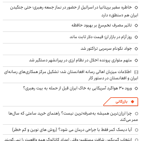
خاطره سفیر بریتانیا در اسرائیل از حضور در نماز جمعه رهبری؛ حتی جنگیدن
ایران هم «منطق» دارد
تاثیر مصرف تخم‌مرغ بر بهبود حافظه
روز آرام در بازار ارز؛ قیمت دلار ثابت ماند
جواد نکونام سرمربی تراکتور شد
متهم متواری پرونده اخلال در نظام ارزی در پیرانشهر دستگیر شد
اطلاعات میزبان اهالی رسانه افغانستان شد؛ تشکیل مرکز همکاری‌های رسانه‌ای
ایران و افغانستان در دستور کار
ورود ۳۰ هواگرد آمریکایی به خاک ایران قبل از حمله به بیت رهبری؟
بازرگانی
چرا ارزان‌ترین همیشه به‌صرفه‌ترین نیست؟ راهنمای خرید ساعتی که سال‌ها
عمر می‌کند
آیا دیسک کمر فقط با جراحی درمان می شود؟ (روش های نوین و کم خطر)
انتخاب گیربکس شافت مستقیم؛ وقتی اعداد کاتالوگ همه واقعیت را نمی‌گویند