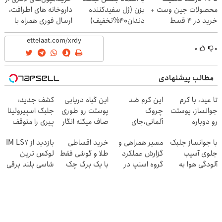
محصولات جین وست +
بزن (ژل سفیدکننده
داروخانه های اطرافت،
خرید در 4 قسط
دندان40%تخفیف)
ارسال فوری همراه با
پک یخ!
۰
۰
مطالب پیشنهادی
تا عید، با کرم
این کرم ضد
این گیاه دریایی
کشف جدید:
جوانساز، پوستت
چروک
پوستت رو طوری
جلبک اسپیرولینا
رو دوباره
آلمانی،جای
صاف میکنه انگار
پیری را متوقف
بساز(خرید با
بوتاکس رو برات
20سال جوون
می
با جوانساز جلبک
مسیر همراهی و
خرید اقساطی
بازدید از IM LS7
تخفیف ویژه)
پر میکنه!تخفیف
شدی🔥
کند50%تخفیف
جلوی آسیب
گزارش عملکرد
طلا و گوشی فقط
لوکس ترین
تا امشب
آلودگی هوا به
گروه اسنپ در
با یک برگ چک
شاسی بلند برقی
پوستت رو بگیر❗
۱۴۰۴
صیادی
ایران در باشگاه
(تخفیف تا
انقلاب
امشب)