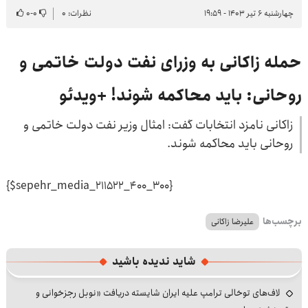
چهارشنبه ۶ تیر ۱۴۰۳ - ۱۹:۵۹
نظرات: ۰
۰
-
۰
حمله زاکانی به وزرای نفت دولت خاتمی و
روحانی: باید محاکمه شوند! +ویدئو
زاکانی نامزد انتخابات گفت: امثال وزیر نفت دولت خاتمی و
روحانی باید محاکمه شوند.
{$sepehr_media_211522_400_300}
برچسب‌ها
علیرضا زاکانی
شاید ندیده باشید
لاف‌های توخالی ترامپ علیه ایران شایسته دریافت «نوبل رجزخوانی و