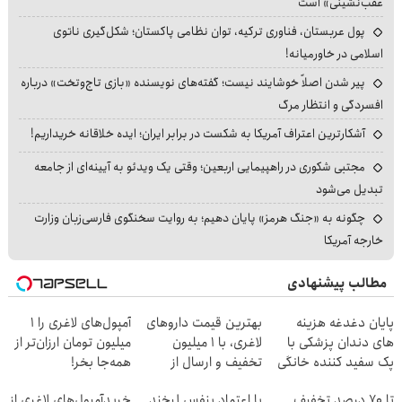
عقب‌نشینی» است
پول عربستان، فناوری ترکیه، توان نظامی پاکستان؛ شکل‌گیری ناتوی
اسلامی در خاورمیانه!
پیر شدن اصلاً خوشایند نیست؛ گفته‌های نویسنده «بازی تاج‌وتخت» درباره
افسردگی و انتظار مرگ
آشکارترین اعتراف آمریکا به شکست در برابر ایران؛ ایده خلاقانه خریداریم!
مجتبی شکوری در راهپیمایی اربعین؛ وقتی یک ویدئو به آیینه‌ای از جامعه
تبدیل می‌شود
چگونه به «جنگ هرمز» پایان دهیم؛ به روایت سخنگوی فارسی‌زبان وزارت
خارجه آمریکا
مطالب پیشنهادی
پایان دغدغه هزینه
بهترین قیمت داروهای
آمپول‌های لاغری را ۱
های دندان پزشکی با
لاغری، با ۱ میلیون
میلیون تومان ارزان‌تر از
پک سفید کننده خانگی
تخفیف و ارسال از
همه‌جا بخر!
داروخانه‌
تا 70 درصد تخفیف
با اعتماد بنفس لبخند
خریدآمپول‌های لاغری از