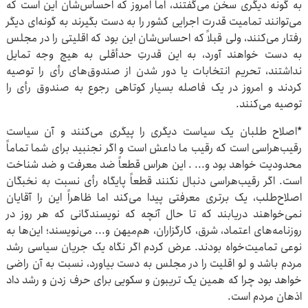
به گونه دیگری سخن می‌گفتند، اما امروز که احساس‌شان این است که
می‌توانند تمامیت قدرت اجرایی کشور را به دست بگیرند به گونه‌ای دیگر
رفتار می‌کنند، ولی قبلاً که احساس‌شان این بود که اقلیتی را در مجلس
به دست خواهند آورد، به این قدرتِ حدأقلی به هیچ وجه تمایل
نداشتند، تحریم انتخابات یا دور شدن از صندوق‌های رأی را توصیه
کردند و امروز در یک فاصله بسیار کوتاهی رجوع به صندوق رأی را
توصیه می‌کنند.
*اصلاح طلبان یک سیاست دیگری را پیگری می‌کنند و آن سیاست
رقیب‌هراسی است که رقیب ما داعش است و اگر نجنبید برای شما تماماً
محدودیت خواهد بود و... . این هراس قطعاً ضد معرفت و ضد شناخت
است. اگر رقیب‌هراسی دنبال نکنند قطعاً پایگاه رأی نسبت به نخبگان
اصلاح‌طلب، یک برتری معرفتی پیدا می‌کند اما ظاهراً این را آقایان
نمی‌خواهند دریابند که تا حال آنچه که نویسندگانی که هر روز در
روزنامه‌های اعتماد، شرق، کارگزاران، هم‌میهن و... می‌نویسند؛ این‌ها به
نوعی‌ تمامیت‌خواه بودند. عرض کردم اگر نگاه یک جریان سیاسی رشد
مردم باشد و لو اقلیت را در مجلس به دست بیاورد، نسبت به آن راضی
خواهد بود چرا که همین یک تریبون و سکویی برای حرف زدن و رشد داد
اذهان مردم است.