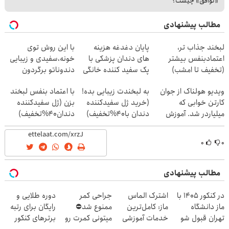
«توافق» چیست؟
مطالب پیشنهادی
لبخند جذاب تر،
پایان دغدغه هزینه
با این روش توی
اعتمادبنفس بیشتر
های دندان پزشکی با
خونه،سفیدی و زیبایی
(تخفیف تا امشب)
پک سفید کننده خانگی
دندوناتو برگردون
(40%off)
ویدیو هولناک از جوان
به لبخندت زیبایی بده!
با اعتماد بنفس لبخند
کارتن خوابی که
(خرید ژل سفیدکننده
بزن (ژل سفیدکننده
میلیاردر شد. آموزش
دندان با40%تخفیف)
دندان40%تخفیف)
رایگان
۰
۰
مطالب پیشنهادی
در کنکور 1405 با
اشترک الماس
جراحی کمر
دوره طلایی و
ماز دانشگاه
ماز: کامل‌ترین
ممنوع شد⛔
رایگان برای رتبه
تهران قبول شو
خدمات آموزشی
میتونی کمرت رو
برترهای کنکور