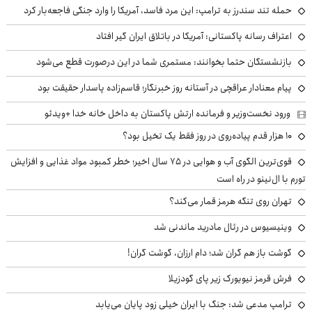
حمله تند سندرز به ترامپ: این مرد فاسد، آمریکا را وارد جنگی فاجعه‌بار کرد
اعتراف رسانه پاکستانی: آمریکا در باتلاق ایران گیر افتاد
بازنشستگان حتما بخوانند: مستمری شما در این درصورت قطع می‌شود
پیام معنادار عراقچی در آستانه روز خبرنگار؛ قاسم‌زاده پاسدار حقیقت بود
ورود نخست‌وزیر و فرمانده ارتش پاکستان به داخل خانه خدا +ویدئو
۱۰ هزار قدم پیاده‌روی در روز فقط یک تخیل بود؟
قوی‌ترین الگوی آب و هوایی در ۷۵ سال اخیر؛ خطر کمبود مواد غذایی و افزایش
تورم با ال‌نینو در راه است
تهران روی تنگه هرمز قمار می‌کند؟
وینیسیوس در رئال مادرید ماندنی شد
گوشت باز هم گران شد؛ دام ارزان، گوشت گران!
فرش قرمز نیویورک زیر پای گودزیلا
ترامپ مدعی شد: جنگ با ایران خیلی زود پایان می‌یابد