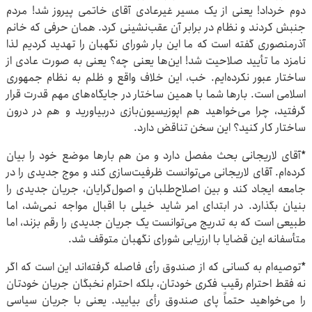
دوم خرداد! یعنی از یک مسیر غیرعادی آقای خاتمی پیروز شد! مردم
جنبش کردند و نظام در برابر آن عقب‌نشینی کرد. همان حرفی که خانم
آذرمنصوری گفته است که ما این بار شورای نگهبان را تهدید کردیم لذا
نامزد ما تأیید صلاحیت شد! این‌ها یعنی چه؟ یعنی به صورت عادی از
ساختار عبور نکرده‌‌ایم. خب، این خلاف واقع و ظلم به نظام جمهوری
اسلامی است. بارها شما با همین ساختار در جایگاه‌های مهم قدرت قرار
گرفتید، چرا می‌خواهید هم اپوزیسیون‌بازی دربیاورید و هم در درون
ساختار کار کنید؟ این سخن تناقض دارد.
*آقای لاریجانی بحث مفصل دارد و من هم بارها موضع خود را بیان
کرده‌ام. آقای لاریجانی می‌توانست ظرفیت‌سازی کند و موج جدیدی را در
جامعه ایجاد کند و بین اصلاح‌طلبان و اصول‌گرایان، جریان جدیدی را
بنیان بگذارد. در ابتدای امر شاید خیلی با اقبال مواجه نمی‌شد، اما
طبیعی است که به تدریج می‌توانست یک جریان جدیدی را رقم بزند، اما
متأسفانه این قضایا با ارزیابی شورای نگهبان متوقف شد.
*توصیه‌ام به کسانی که از صندوق رأی فاصله گرفته‌اند این است که اگر
نه فقط احترام رقیب فکری خودتان، بلکه احترام نخبگان جریان خودتان
را می‌خواهید حتماً پای صندوق رأی بیایید. یعنی با جریان سیاسی