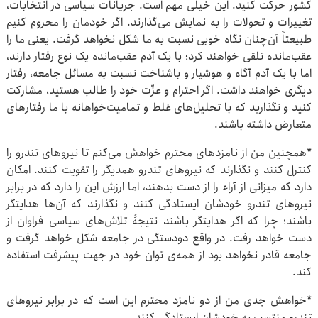
کشور حرکت کنید. این خیلی مهم است. جریانات سیاسی در انتخابات،
تغییرات و تحولات را به نمایش می‌گذارند. اگر خودمان را محروم کنیم
طبیعتاً آن‌چنان نگاه خوبی نسبت به ما شکل نخواهد گرفت. یعنی ما را
عقب‌مانده تلقی خواهند کرد؛ با یک آدم عقب‌مانده یک نوع رفتار دارند،
اما با یک آدم آگاه و هوشیار و باشناخت نسبت به مسائل جامعه، رفتار
دیگری خواهند داشت. اگر احترام و عزّت خود را طالب هستید، مشارکت
کنید و نگذارید که با تحلیل‌های غلط و تمامیت‌خواهانه با ما رفتارهای
متعارض داشته باشند.
*همچنین من از نامزدهای محترم خواهش می‌کنم تا نیروهای تندرو را
کنترل کنند و نگذارند که نیروهای تندرو همدیگر را تقویت کنند. امکان
دارد که میزانی از آراء را از دست بدهند، اما ارزش این را دارد که در برابر
نیروهای تندرو خودشان ایستادگی کنند و نگذارند که آن‌ها هدایتگر
باشند؛ چرا که اگر هدایتگر باشند نتیجۀ تلاش‌های سیاسی فراوان از
دست خواهد رفت. در واقع دودستگی در جامعه شکل خواهد گرفت و
جامعه قادر نخواهد بود از همه‌ی توان خود در جهت پیشرفت استفاده
کند.
*خواهش جدی من از دو نامزد محترم این است که در برابر نیروهای
تندرو منتسب به خودشان ایستادگی کنند.