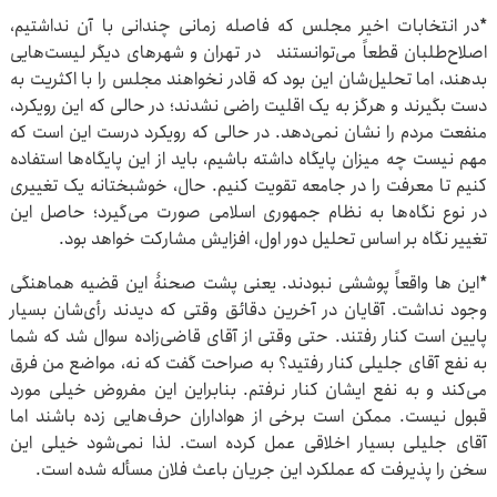
*در انتخابات اخیر مجلس که فاصله زمانی چندانی با آن نداشتیم،
اصلا‌ح‌طلبان قطعاً می‌توانستند در تهران و شهرهای دیگر لیست‌هایی
بدهند، اما تحلیل‌شان این بود که قادر نخواهند مجلس را با اکثریت به
دست بگیرند و هرگز به یک اقلیت راضی نشدند؛ در حالی که این رویکرد،
منفعت مردم را نشان نمی‌دهد. در حالی که رویکرد درست این است که
مهم نیست چه میزان پایگاه داشته باشیم، باید از این پایگاه‌ها استفاده
کنیم تا معرفت را در جامعه تقویت کنیم. حال، خوشبختانه یک تغییری
در نوع نگاه‌ها به نظام جمهوری اسلامی صورت می‌گیرد؛ حاصل این
تغییر نگاه بر اساس تحلیل دور اول، افزایش مشارکت خواهد بود.
*این ها واقعاً پوششی نبودند. یعنی پشت صحنۀ این قضیه هماهنگی
وجود نداشت. آقایان در آخرین دقائق وقتی که دیدند رأی‌شان بسیار
پایین است کنار رفتند. حتی وقتی از آقای قاضی‌زاده سوال شد که شما
به نفع آقای جلیلی کنار رفتید؟ به صراحت گفت که نه، مواضع من فرق
می‌کند و به نفع ایشان کنار نرفتم. بنابراین این مفروض خیلی مورد
قبول نیست. ممکن است برخی از هواداران حرف‌هایی زده باشند اما
آقای جلیلی بسیار اخلاقی عمل کرده است. لذا نمی‌شود خیلی این
سخن را پذیرفت که عملکرد این جریان باعث فلان مسأله شده است.