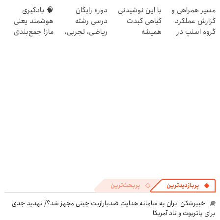
😎
برای کنکوری‌ها
در منزل درمان
مسیر همراهی و
با این نوشیدنی
دوره رایگان
🧠 یادگیری
کنی! 👈🏻
گزارش عملکرد
گیاهی کبدت
درسی رشته
هوشمند یعنی
پرسش‌نامه
گروه اسنپ در
همیشه
ریاضی، تجربی،
ماز! جمع‌بندی
۱۴۰۴
پرقدرته55%تخفیف
انسانی (رایگان
تابستون رایگان
بگیرش)
رو از دست نده
📘
پربازدیدترین
پربحث‌ترین
خیبرشکن ایران به سامانه هدایت ضدپارازیت چینی مجهز شد؟/ تهدید جدی
برای پاتریوت و تاد آمریکا