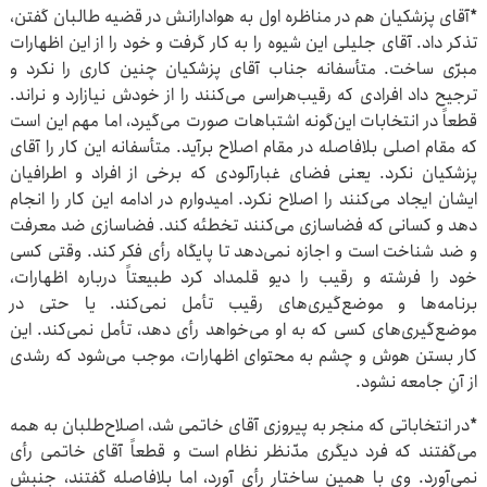
*آقای پزشکیان هم در مناظره اول به هوادارانش در قضیه طالبان گفتن،
تذکر ‌داد. آقای جلیلی این شیوه را به کار گرفت و خود را از این اظهارات
مبرّی ‌ساخت. متأسفانه جناب آقای پزشکیان چنین کاری را نکرد و
ترجیح داد افرادی که رقیب‌هراسی می‌کنند را از خودش نیازارد و نراند.
قطعاً در انتخابات این‌گونه اشتباهات صورت می‌گیرد، اما مهم این است
که مقام اصلی بلافاصله در مقام اصلاح برآید. متأسفانه این کار را آقای
پزشکیان نکرد. یعنی فضای غبارآلودی که برخی از افراد و اطرافیان
ایشان ایجاد می‌کنند را اصلاح نکرد. امیدوارم در ادامه این کار را انجام
دهد و کسانی که فضاسازی می‌کنند تخطئه کند. فضاسازی ضد معرفت
و ضد شناخت است و اجازه نمی‌دهد تا پایگاه رأی فکر کند. وقتی کسی
خود را فرشته و رقیب را دیو قلمداد کرد طبیعتاً درباره اظهارات،
برنامه‌ها و موضع‌گیری‌های رقیب تأمل نمی‌کند. یا حتی در
موضع‌گیری‌های کسی که به او می‌خواهد رأی دهد، تأمل نمی‌کند. این
کار بستن هوش و چشم به محتوای اظهارات، موجب می‌شود که رشدی
از آنِ جامعه نشود.
*در انتخاباتی که منجر به پیروزی آقای خاتمی شد، اصلاح‌طلبان به همه
می‌گفتند که فرد دیگری مدّنظر نظام است و قطعاً آقای خاتمی رأی
نمی‌آورد. وی با همین ساختار رأی آورد، اما بلافاصله گفتند، جنبش