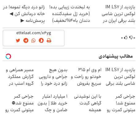
(40%off)
بازدید از IM LS7
به لبخندت زیبایی بده!
زانو درد دیگه تمومه! در
لوکس ترین شاسی
(خرید ژل سفیدکننده
خانه درمانش کن ◀
بلند برقی ایران در
دندان با40%تخفیف)
پرسش‌نامه ▶
باشگاه انقلاب
۰
۰
مطالب پیشنهادی
بازدید از IM LS7
ام وی ام 315
بدون هیچ
مسیر همراهی و
لوکس ترین
خودتو رو راحت و
جراحی و دارویی
گزارش عملکرد
شاسی بلند برقی
سریع بفروش
زانو درد خود را
گروه اسنپ در
ایران در باشگاه
درمان کنید ◀
۱۴۰۴
جراحی کمر
با این نوشیدنی
۱ میلیارد اعتبار
جراحی کمر
انقلاب
پرسش نامه ▶
ممنوع شد!
گیاهی کبدت
خرید طلا | بدون
ممنوع شد⛔
میتونی کمرت رو
همیشه
ضامن و چک
میتونی کمرت رو
در منزل درمان
پرقدرته55%تخفیف
در منزل درمان
کنی!
کنی! 👈🏻
((پرسش‌نامه))
پرسش‌نامه