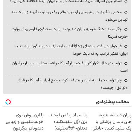
آشکارترین اعتراف آمریکا به شکست در برابر ایران؛ ایده خلاقانه خریداریم!
مجتبی شکوری در راهپیمایی اربعین؛ وقتی یک ویدئو به آیینه‌ای از جامعه
تبدیل می‌شود
چگونه به «جنگ هرمز» پایان دهیم؛ به روایت سخنگوی فارسی‌زبان وزارت
خارجه آمریکا
فراخوان دریافت ایده‌های «خلاقانه و نامتعارف» در پنتاگون برای تنبیه
ایران؛ کفگیر ترامپ به ته دیگ خورد!
ترامپ در حال تکرار کارزار فاجعه‌بار آمریکا در افغانستان - این بار در ایران -
است
چرا ترامپ حمله به ایران را متوقف کرد؛ موضع ایران و آمریکا در قبال
«توافق» چیست؟
مطالب پیشنهادی
پایان دغدغه هزینه
با اعتماد بنفس لبخند
با این روش توی
های دندان پزشکی با
بزن (ژل سفیدکننده
خونه،سفیدی و زیبایی
پک سفید کننده خانگی
دندان40%تخفیف)
دندوناتو برگردون