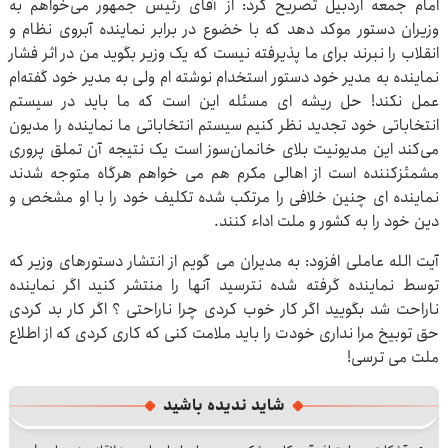
امام جمعه اردبیل تصریح کرد: از آقای رئیس جمهور می‌خواهم به
وزیران دستور موکد دهد که با خضوع در برابر نماینده آبروی نظام و
انقلاب را نبرند برای ما پذیرفته نیست که یک وزیر بگوید من در اثر فشار
نماینده به مدیر خود دستور استخدام نوشته ام ولی به مدیر خود گفته‌ام
عمل نکند! حل ریشه ای مسئله این است که ما باید در سیستم
انتخاباتی خود تجدید نظر کنیم سیستم انتخاباتی ما نماینده را مدیون
می‌کند این مدیونیت بلای خانمان‌سوز است یک نتیجه آن تملق پروری
مشمئزکننده است از اهالی مکرم هم می خواهم هرگاه متوجه شدند
نماینده ای چنین خلافی را مرتکب شده تکلیف خود را با او مشخص و
دین خود را به کشور و ملت اداء کنند.
آیت الله عاملی افزود: به مدیران می گویم از انتشار دستورهای وزیر که
توسط نماینده گرفته شده نترسید آنها را منتشر کنید اگر نماینده
ناراحت شد بگویید اگر کار خوب کردی چرا ناراحتی ؟ اگر کار بد کردی
حق توبیخ مرا نداری خودت را باید ملامت کنی که کاری کردی که از اطلاع
ملت می ترسی!
شاید ندیده باشید