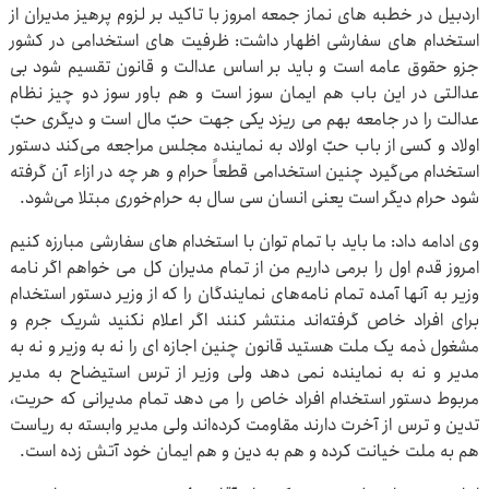
اردبیل در خطبه های نماز جمعه امروز با تاکید بر لزوم پرهیز مدیران از
استخدام های سفارشی اظهار داشت: ظرفیت های استخدامی در کشور
جزو حقوق عامه است و باید بر اساس عدالت و قانون تقسیم شود بی
عدالتی در این باب هم ایمان سوز است و هم باور سوز دو چیز نظام
عدالت را در جامعه بهم می ریزد یکی جهت حبّ مال است و دیگری حبّ
اولاد و کسی از باب حبّ اولاد به نماینده مجلس مراجعه می‌کند دستور
استخدام می‌گیرد چنین استخدامی قطعاً حرام و هر چه در ازاء آن گرفته
شود حرام دیگر است یعنی انسان سی سال به حرام‌خوری مبتلا می‌شود.
وی ادامه داد: ما باید با تمام توان با استخدام های سفارشی مبارزه کنیم
امروز قدم اول را برمی داریم من از تمام مدیران کل می خواهم اگر نامه
وزیر به آنها آمده تمام نامه‌های نمایندگان را که از وزیر دستور استخدام
برای افراد خاص گرفته‌اند منتشر کنند اگر اعلام نکنید شریک جرم و
مشغول ذمه یک ملت هستید قانون چنین اجازه ای را نه به وزیر و نه به
مدیر و نه به نماینده نمی دهد ولی وزیر از ترس استیضاح به مدیر
مربوط دستور استخدام افراد خاص را می دهد تمام مدیرانی که حریت،
تدین و ترس از آخرت دارند مقاومت کرده‌اند ولی مدیر وابسته به ریاست
هم به ملت خیانت کرده و هم به دین و هم ایمان خود آتش زده است.