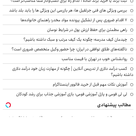
ثبت برند یا خرید برند آماده : کدام راه برای کسب‌وکار شما مناسب‌تر است؟
بررسی ویژگی های فنی جرثقیل ها: هر بازرسی این ویژگی ها را باید بلد باشد
۷ اقدام ضروری پس از تشکیل پرونده مواد مخدر؛ راهنمای خانواده‌ها
راهی مطمئن برای حفظ ارزش پول در شرایط نوسان
چیدمان کیف مدرسه؛ چگونه یک کیف مرتب و سبک داشته باشیم؟
ناگفته‌های طلاق توافقی در ایران؛ چرا حضور وکیل متخصص ضروری است؟
روانشناس خوب در تهران با قیمت مناسب
کسب درآمد دلاری از تدریس آنلاین | چگونه از مهارت زبان خود درآمد دلاری
داشته باشیم؟
آموزش نکات مهم قبل از خرید فالوور اینستاگرام
لی لی فومی و پازل آموزشی فومی؛ بازی آموزشی جذاب برای رشد کودکان
مطالب پیشنهادی
این معجون گیاهی نمیذاره چربی ها روی کبدت موندگار بشن55%تخفیف
IM LS7 لوکس ترین شاسی بلند برقی ایران