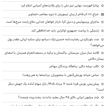
پیاتزا فهرست نهایی تیم ملی را برای رقابت‌های آسیایی اعلام کرد
حراج ۸۸ اثر فاخر از زمان تیموریان تا دوره معاصر +تصاویر
ماجرای پرسپولیس و دنیل گرا؛ تارتار خواهان جدایی دفاع راست سرخ‌ها است
زلنسکی با ریاست جمهوری اوکراین باید خداحافظی کند
عدد باورنکردنی رضایت‌نامه حسین‌نژاد؛ دینامو برای ستاره ایرانی چقدر پول
می‌خواهد؟
اقامه نماز سران عربستان، پاکستان و ترکیه در مسجدالحرام همزمان با امضای
پیمان دفاعی
تالاب بیشه دالان، پناهگاه پرندگان مهاجر
تماس شبانه پورعلی‌گنجی با منصوریان؛ برنامه‌ها به هم ریخت!
پیش‌بینی بورس فردا شنبه ۱۷ مرداد ۱۴۰۵/ بازار سهام آماده یک جهش دیگر
است؟
چند میلیون ایرانی بالای ۴۵ سال مجرد ماندند؛ پشت‌پرده چیست؟
پاکستان چگونه - در حضور هند - به یک قدرت هوایی منطقه‌ای تبدیل شد