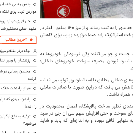
ونس مدعی شد: ایران 
عوارض تردد برای تنگه ه
خبر فوری درباره پرو
اطلاعات نوشت: ابتدای هفته جاری مصرف بنزین رکورد جدیدی را به ثبت رساند و از مرز ۱۴۰ میلیون لیتر در
متهم اصلی دستگیر شد
خت استراتژیک رابه صدا درآورده وباید برای کاهش
آخرین مطالب
لیگ برتر منتظر میزب
ورد جست و جو می‌کنند؛ یکی فرسودگی خودروها به
پزشکیان با رهبر انقل
اندارد نبودن مصرف سوخت خودروهای داخلی؛
محسن رضایی در شور
گرفت
ی داخلی مطابق با استاندارد روز تولید می‌شدند،
انگین به ۵۰ تا ۶۰ میلیون لیتر کاهش می یافت که در این صورت با صادرات مابقی
هوای پایتخت خنک م
بایدن؛ مردی که ترا
عددی نظیر ساخت پالایشگاه، اعمال محدودیت در
را «نه»!
های سوخت و حتی افزایش سهم سی ان جی در سبد
ترکیه به نفع اوکرای
تنهایی کافی نبوده و به اندازه‌ای که باید و شاید
می‌شود؟