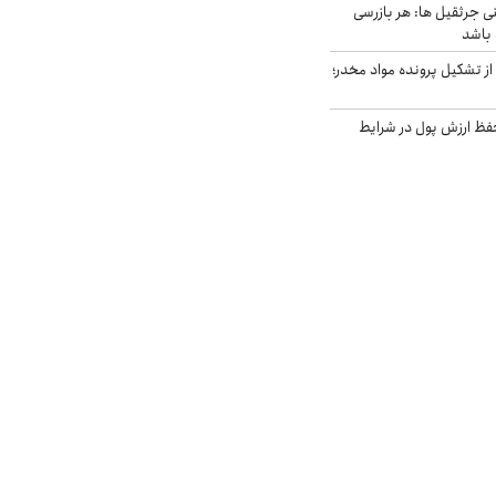
ی جرثقیل ها: هر بازرسی
 باشد
از تشکیل پرونده مواد مخدر؛
فظ ارزش پول در شرایط