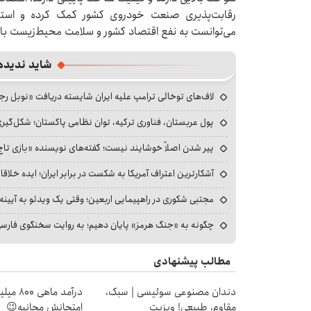
رقابت‌پذیری صنعت خودروی کشور کمک کرده و استاندا
می‌توانست به نفع اقتصاد کشور و سلامت محیط‌زیست با
شاید ندیده
لاف‌های توخالی ترامپ علیه ایران شایسته دریافت «نوبل ر
پول عربستان، فناوری ترکیه، توان نظامی پاکستان؛ شکل‌گیری
پیر شدن اصلاً خوشایند نیست؛ گفته‌های نویسنده «بازی تاج
آشکارترین اعتراف آمریکا به شکست در برابر ایران؛ ایده خلاقا
مجتبی شکوری در راهپیمایی اربعین؛ وقتی یک ویدئو به آیینه‌
چگونه به «جنگ هرمز» پایان دهیم؛ به روایت سخنگوی فارسی‌ز
مطالب پیشنهادی
دندان مصنوعی سوئیسی | سبک،
درآمد ما
مقاوم، طبیعی! ویزیت
امتحانش مجانیه😉