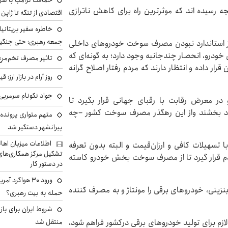
حماقت ترامپ با شرق
ه رسیده اند که موثرترین راه برای کاهش ناترازی
اقتصادی از تنگه تا ژاپن
خاطره سفیر بریتانیا 
جمعه رهبری؛ حتی جنگید
از استاندارد نبودن مصرف سوخت خودروهای داخلی
 خودرو، انحصار چندجانبه وجود دارد؛ به گونه‌ای که
تاثیر مصرف تخم‌مرغ
ار داده و انتظار دارند که مردم رفتار اصلاح گرانه
روز آرام در بازار ارز؛
جواد نکونام سرمربی 
در معرض رقابت با رقبای جهانی قرار بگیرد تا
ود بخشند واز این رهگذر مصرف سوخت کشور –چه
متهم متواری پرونده ا
پیرانشهر دستگیر شد
اطلاعات میزبان اها
ا تسهیلات کافی و ارزان‌قیمت و البته بدون تعرفه
تشکیل مرکز همکاری‌های ر
ردم قرار گیرد تا از مصرف سوخت بخش خودرو کاسته
در دستور کار
ورود ۳۰ هواگرد
زینی، خودروهای برقی را مونتاژ و به مصرف کننده
حمله به بیت رهبری؟
شروط ایران برای باز
لازم برای تولید خودروهای برقی درکشور فراهم شود،
منتقل شد