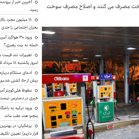
آخرین خبر از پرونده
ندارد جهانی سوخت مصرف می کنند و اصلاح مصرف سوخت
رسید
بحران اجتماعی را جدی 
ورود ۳۰ هواگرد
حمله به بیت رهبری؟
تغییرات تند قیمت مح
امروز یکشنبه ۱۸ مرداد ۱۴۰۵ +جدول
ادعای سنتکام درباره
بیش از ۵۰ کشتی شدیم!
سقوط هلی‌کوپتر آمر
خبری در دسترس نیست
ورود ترکیه به باشگا
پنجم؛ هند عقب ماند
پزشکیان‌: در بهترین
قرار داریم/ تعیین تکل