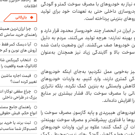
[حامد خزایی] سه‌گا
ه نیاز به خودروهای با مصرف سوخت کمتر و آلودگی
اطلاعات
ودروسازی داخلی حتی به تعهدات خود برای تولید
بازرگانی
روهای بنزینی پرداخته است.
چرا ارزان‌ترین همی
ایران در انحصار چند خودروساز محدود قرار دارد و
راهنمای خرید ساعتی که 
بهینه ندارند؛ هرچه تولید می‌کنند، مردم به دلیل
آیا دیسک کمر فقط ب
 این خودروها صف می‌کشند. این وضعیت باعث شده
(روش های نوین و کم خ
وخت بالا و آلایندگی زیاد نیز همچنان به‌عنوان
انتخاب گیربکس شاف
کاتالوگ همه واقعیت را 
ز به‌خوبی عمل نکردیم؛ به‌جای اینکه خودروهای
 کمتری دارند، وارد کنیم، به واردات خودروهای
تغییر کرده است؟
 کاهش وابستگی به بنزین کمک نکرده، بلکه ناترازی
چراغ سقفی توکار؛ ان
داتی با مصرف سوخت بالا، فشار بیشتری بر منابع
بزرگ در طراحی داخلی
 افزایش داده‌اند.
راهنمای جامع مستم
 خودروهای هیبریدی و پایه گازسوز، مصرف سوخت را
انواع حکم، فیش حقوقی 
وها با فناوری پیشرفته‌تر و مصرف سوخت بهینه‌تر،
ثبت برند یا خرید برن
ات آن کمک کنند؛ علاوه بر این، واردات خودروهای
کسب‌وکار شما مناسب‌ت
 کیفیت هوا و کاهش آلودگی‌های زیست‌محیطی کمک