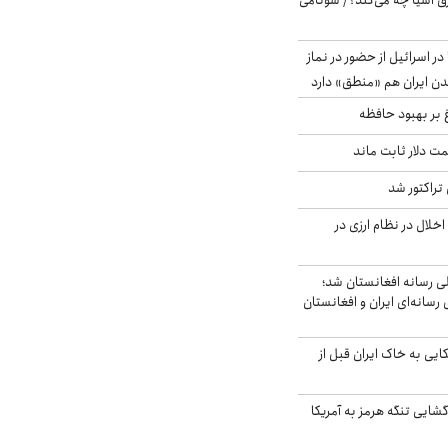
 آسیا چه می‌کند؟/ سونامی
در اسرائیل از حضور در نماز
ن ایران هم «منطق» دارد
 بر بهبود حافظه
 قیمت دلار ثابت ماند
تراکتور شد
خلال در نظام ارزی در
لی رسانه افغانستان شد؛
سانه‌ای ایران و افغانستان
 آمریکایی به خاک ایران قبل از
گشایی تنگه هرمز به آمریکا