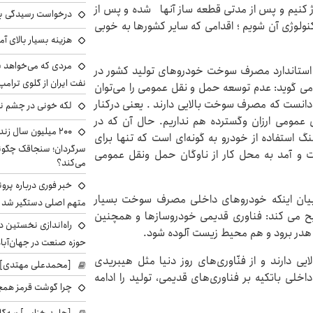
اژ کنیم و پس از مدتی قطعه ساز آنها شده و پس از
درخواست رسیدگی به 
وژی آن ‌شویم ؛ اقدامی که سایر کشورها به خوبی
هزینه بسیار بالای آ
مردی که می‌خواهد 
ه استاندارد مصرف سوخت خودروهای تولید کشور در
نفت ایران از گلوی ترامپ
یار بالاست ، می گوید: عدم توسعه حمل و نقل عمومی را می‌توان
 دانست که مصرف سوخت بالایی دارند . یعنی درکنار
لکه خونی در چشم نگ
عمومی ارزان وگسترده هم نداریم. حال آن که در
۲۰۰ میلیون سال ز
گ استفاده از خودرو به گونه‌ای است که تنها برای
 و آمد به محل کار از ناوگان حمل ونقل عمومی
می‌کند؟
خبر فوری درباره پرو
بیان اینکه خودروهای داخلی مصرف سوخت بسیار
متهم اصلی دستگیر شد
صریح می کند: فناوری قدیمی خودروسازها و همچنین
راه‌اندازی نخستین 
در برود و هم محیط زیست آلوده شود.
حوزه صنعت در جهان‌آباد
 دارند و از فنّاوری‌های روز دنیا مثل هیبریدی
[محمدعلی مهتدی] با
خلی باتکیه بر فناوری‌های قدیمی، تولید را ادامه
چرا گوشت قرمز همچ