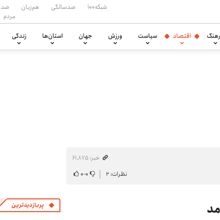
شبکه۱۰۰
صدسالگی
هم‌زبان
صدا
مردم
هنگ
اقتصاد
سیاست
ورزش
جهان
استان‌ها
زندگی
خبر: ۶۱٬۸۷۵
نظرات: ۲
۰
-
۰
مد
پربازدیدترین