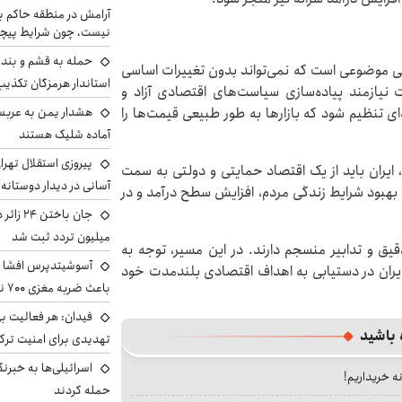
آرامش در منطقه حاکم ب
نیست، چون شرایط پیچ
حمله به قشم و بند
ی موضوعی است که نمی‌تواند بدون تغییرات اساسی
استاندار هرمزگان تکذی
 نیازمند پیاده‌سازی سیاست‌های اقتصادی آزاد و
هشدار یمن به عربس
 تنظیم شود که بازارها به طور طبیعی قیمت‌ها را
آماده شلیک هستند
پیروزی استقلال تهر
ایران باید از یک اقتصاد حمایتی و دولتی به سمت
آسانی در دیدار دوستانه
ه بهبود شرایط زندگی مردم، افزایش سطح درآمد و در
میلیون تردد ثبت شد
قیق و تدابیر منسجم دارند. در این مسیر، توجه به
آسوشیتدپرس افشا ک
 ایران در دستیابی به اهداف اقتصادی بلندمدت خود
باعث ضربه مغزی ۷۰۰ نظامی آمریکایی شد
فیدان: هر فعالیت بی
 باشید
تهدیدی برای امنیت ترک
اسرائیلی‌ها به خبرنگ
نه خریداریم!
حمله کردند