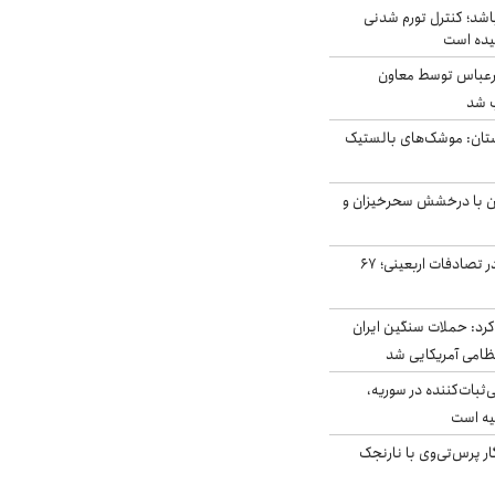
اشد؛ کنترل تورم شدنی
یده است
رعباس توسط معاون
ب شد
تان: موشک‌های بالستیک
ان با درخشش سحرخیزان و
جان باختن ۲۴ زائر در تصادفات اربعینی؛ ۶۷
رد: حملات سنگین ایران
‌ثبات‌کننده در سوریه،
یه است
ار پرس‌تی‌وی با نارنجک