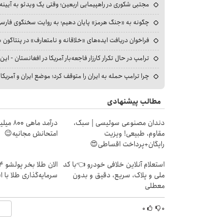
مجتبی شکوری در راهپیمایی اربعین؛ وقتی یک ویدئو به آیینه‌
چگونه به «جنگ هرمز» پایان دهیم؛ به روایت سخنگوی فارسی‌ز
فراخوان دریافت ایده‌های «خلاقانه و نامتعارف» در پنتاگون بر
ترامپ در حال تکرار کارزار فاجعه‌بار آمریکا در افغانستان - این 
چرا ترامپ حمله به ایران را متوقف کرد؛ موضع ایران و آمریک
مطالب پیشنهادی
دندان مصنوعی سوئیسی | سبک،
درآمد ما
مقاوم، طبیعی! ویزیت
امتحانش مجانیه😉
رایگان+پرداخت اقساطی😍
استعلام آنلاین خلافی خودرو 👈با کد
ملی و پلاک، سریع، دقیق و بدون
سرمایه‌گذاری طلا با 
معطلی
۰
۰