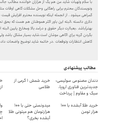
با سلام وتهیات شاید من هم یک از هزاران خواننده مطالب جا
ونویسندگان محترم برایی راهگایی وحل مشکلات گاهی اوقات مت
گمراهی میشود . از انجمله اینکه نویسنده محترم افزایش قیمت 
دلاری دانسته ،البته این باور اکثر هموطنان هم هست که بحق تصو
بهتر)باشد .بعباارت دیگر حقوق و درامد بالا ومخارج پایین البته 
کاهش انتظارات وتوقعات .در خاتمه شاید توضیح واضحات دادم ول
مطالب پیشنهادی
دندان مصنوعی سوئیسی:
خرید شمش 1 گرمی از
خر
جدیدترین فناوری اروپا،
طلاسی
از ۰.۵ گرم تا ۰
سبک و مقاوم | پرداخت
قسطی
خرید طلا آبشده با 100
میدونستی حتی با ۱۰۰
وا
هزار تومن
هزارتومان هم میتونی طلا
چی
آبشده بخری؟
اح