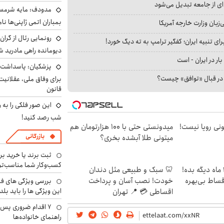
ای از جامعه تبدیل می‌شود
مدودف: مایه شرمسا
بمباران اتمی ژاپنی‌ها نام
بان وزارت خارجه آمریکا
رونمایی رئال از گرا
ای تنبیه ایران؛ کفگیر ترامپ به ته دیگ خورد!
دیومانده راهی مادرید ش
بار در ایران - است
پزشکیان: پاسداشت 
ا در قبال «توافق» چیست؟
برای وفاق ملی، عقلانیت
قانون
این صور فلکی را به ر
شب رصد کنید!
هی 800 میلیونی رویا نیست!
میدونستی حتی با ۱۰۰ هزارتومان هم
بازرگانی
میتونی طلا آبشده بخری؟
ثبت برند یا خرید برن
کسب‌وکار شما مناسب‌ت
الان طلا بخر پولشو 4 ماه دیگه بده!
🦷 سبک و طبیعی مثل دندان
اقساط بی‌بهره
خودت! نصب آسان و پرداخت
بررسی ویژگی های فن
این ویژگی ها را باید بلد
اقساطی 💳 📍 تهران
۷ اقدام ضروری پس 
راهنمای خانواده‌ها