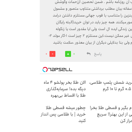
لب ان روزنامه باشم . ضمن تحصین اززحمات وکوشش
اسفانه بیان مطلب برداشتی متناوب متصور و مشمول
بنزین را متناسب با فوب جهانی مستلزم داشتن درامد
ر میکنند همه چیز باید در توان خرید(البته رایگان
این زندگی ایده ال است ولی ایا مقدور است یا زنگوله
بگردن گربه برای اگاهی موشان است.شاید بسیار مشکل باشد ولی غیر ممکن نیست،این مستلزم ۲ چیز است ۱-گار مولد ۲-
ی بنا بدلایلی دیگران از بیان معذور .سلامت باشید
پاسخ
0
0
ید شمش پلمپ طلاسی،
الان طلا بخر پولشو 4 ماه
۱ گرم
دیگه بده! سرمایه‌گذاری
طلا با اقساط بی‌بهره
م بگیر و قسطی طلا بخر!
چطور میشه قسطی طلا
 از این بهتر!! سریع
خرید | با طلاسی پس انداز
راز کن
کنید