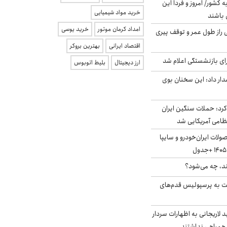
ه کشور/ امروز و فردا این
خرید مواد شیمیایی
 باشند
امداد کرمان موتور
خرید یوسی
بلژیکی راز طول عمر و توقف پیری
اقتصاد ایرانی
بهترین بروکر
ی بازنشستگی اعلام شد
ارز دیجیتال
بلیط اتوبوس
ار داد: این سخنان بوی
رد: حملات سنگین ایران
لات ایران‌خودرو و سایپا
ند، چه می‌شود؟
ت به پرسپولیس قدم‌های
لاریجانی به اظهارات سردار
همراهی نداشتند