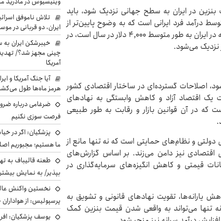
وینیسیوس در مادرید م
ت بنزین در ایران به سطح جهانی نزدیک شود، باید
تلاش ناموفق اسرائی
وسط درآمد فرد ایرانی است که به وضوح پایین‌تر از
ایران، دو قربانی در موس
استاندارد جهانی است. طبق آمارهای جهانی، درآمد سرانه در ایران به طور متوسط ۴,۰۰۰ دلار در سال است، در
خیبرشکن ایران به س
چینی مجهز شد؟/ تهدید 
آمریکا
آیا جنگ آمریکا و ای
ود، اصلاحات گسترده‌ای در ساختار اقتصادی کشور
هرمز ماه‌ها طول می‌کش
ت یک اقتصاد آزاد و کاهش وابستگی به نهادهای
ضرغامی درباره ضرور
ت که در آن قوانین بازار و رقابت به طور طبیعی
فرصت سوزی نکنیم
.
پزشکیان: اگر در خی
دولتی و نظام‌های حمایتی است که نه تنها مانع از
ما هستیم؛ مجبوریم اصلا
ای اقتصادی نیز دامن می‌زند. بر اساس گزارش‌های
طعنه قالیباف به ته
نات قیمتی و کاهش انگیزه‌های سرمایه‌گذاری در
بپذیر/ به نمایش بیشتری
نخستین واکنش عالی
اهش یارانه‌ها، تقویت نهادهای قانونی و تشویق به
پرسپولیس: از هواداران 
ه تنها می‌تواند به واقعی شدن قیمت بنزین کمک
یوسف پزشکیان: افرا
افزایش درآمد سرانه نیز منجر شود.