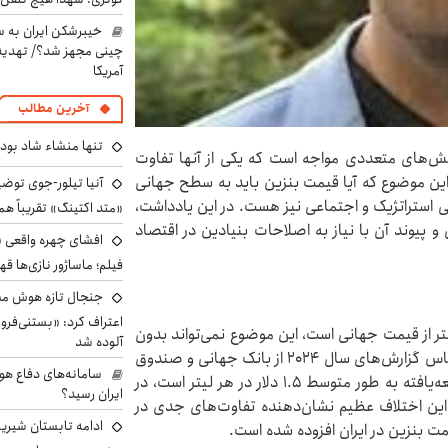
خیبرشکن ایران به س
چینی مجهز شد؟/ تهدید 
آمریکا
آخرین مطالب
تنها منشاء شاد بو
لش‌های متعددی مواجه است که یکی از آنها تفاوت
ین موضوع که آیا قیمت بنزین باید به سطح جهانی
آنیا تیلور-جوی توضی
ی استراتژیک و اجتماعی نیز هست. در این یادداشت،
«متد اکتینگ» تقریباً 
 پیوند آن با نیاز به اصلاحات بنیادین در اقتصاد
افشای چهره واقعی «
فیلم؛ ماساژور نازی‌ها قه
جنجال تازه هوش مصن
اعتراف کرد: «بستنی‌ف
تر از قیمت جهانی است، این موضوع نمی‌تواند بدون
آلوده شد
بررسی زمینه‌های اقتصادی و اجتماعی تحلیل شود. بر اساس گزارش‌های سال ۲۰۲۴ از بانک جهانی و صندوق
سامانه‌های دفاع هو
بین‌المللی پول، میانگین قیمت بنزین در کشورهای توسعه‌یافته به طور متوسط ۱.۵ دلار در هر لیتر است، در
ایران رسید؟
قیمت به حدود ۰.۳ دلار می‌رسد. این اختلاف عظیم نشان‌دهنده‌ تفاوت‌های جدی در
ادامه تابستان شیرین
 بنزین در ایران افزوده شده است.