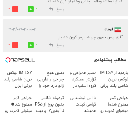
اتفاق نیفتاده ودائما اجناس وخدمان گران شده اند
پاسخ
0
0
فرهاد
۱۰:۰۲ - ۱۴۰۳/۰۷/۰۲
آقای ریس جمهور چی شد پس گرون شد باز
پاسخ
0
0
مطالب پیشنهادی
بازدید از IM LS7
مسیر همراهی و
بدون هیچ
IM LS7 لوکس
لوکس ترین
گزارش عملکرد
جراحی و دارویی
ترین شاسی بلند
شاسی بلند برقی
گروه اسنپ در
زانو درد خود را
برقی ایران
ایران در باشگاه
۱۴۰۴
درمان کنید ◀
جراحی کمر
با این نوشیدنی
گردونه شانس
جراحی کمر
انقلاب
پرسش نامه ▶
ممنوع شده!
گیاهی کبدت
بدون پوچ از PS5
ممنوع شد⛔
میخوای کمرت رو
همیشه
تا آیفون17 و بیت
میتونی کمرت رو
در منزل درمان
پرقدرته55%تخفیف
کوین 🔥
در منزل درمان
کنی؟
کنی! 👈🏻
((پرسش‌نامه))
پرسش‌نامه