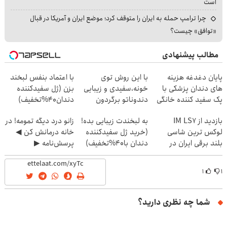
است
چرا ترامپ حمله به ایران را متوقف کرد؛ موضع ایران و آمریکا در قبال
«توافق» چیست؟
مطالب پیشنهادی
پایان دغدغه هزینه
با این روش توی
با اعتماد بنفس لبخند
های دندان پزشکی با
خونه،سفیدی و زیبایی
بزن (ژل سفیدکننده
پک سفید کننده خانگی
دندوناتو برگردون
دندان40%تخفیف)
(40%off)
بازدید از IM LS7
به لبخندت زیبایی بده!
زانو درد دیگه تمومه! در
لوکس ترین شاسی
(خرید ژل سفیدکننده
خانه درمانش کن ◀
بلند برقی ایران در
دندان با40%تخفیف)
پرسش‌نامه ▶
باشگاه انقلاب
۱
۱
شما چه نظری دارید؟