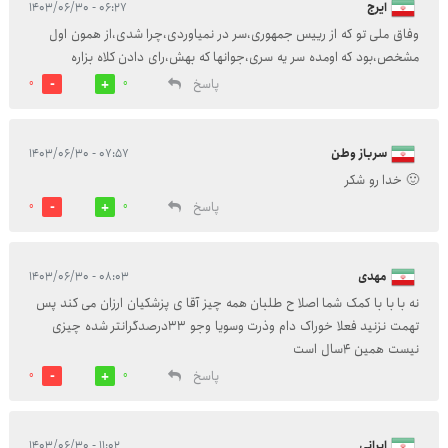
ایرج
۰۶:۲۷ - ۱۴۰۳/۰۶/۳۰
وفاق ملی تو که از رییس جمهوری،سر در نمیاوردی،چرا شدی،از همون اول
مشخص،بود که اومده سر یه سری،جوانها که بهش،رای دادن کلاه بزاره
پاسخ
0
0
سرباز وطن
۰۷:۵۷ - ۱۴۰۳/۰۶/۳۰
🙂 خدا رو شکر
پاسخ
0
0
مهدی
۰۸:۰۳ - ۱۴۰۳/۰۶/۳۰
نه با با با کمک شما اصلا ح طلبان همه چیز آقا ی پزشکیان ارزان می کند پس
تهمت نزنید فعلا خوراک دام وذرت وسویا وجو 33درصدگرانتر شده چیزی
نیست همین 4سال است
پاسخ
0
0
ایرانی
۱۱:۰۲ - ۱۴۰۳/۰۶/۳۰