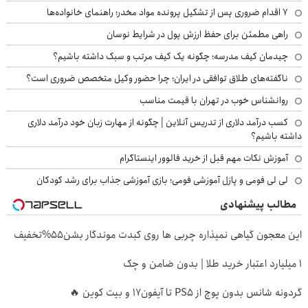
۷ اقدام ضروری پس از تشکیل پرونده مواد مخدر؛ راهنمای خانواده‌ها
راهی مطمئن برای حفظ ارزش پول در شرایط نوسان
چیدمان کیف مدرسه؛ چگونه یک کیف مرتب و سبک داشته باشیم؟
ناگفته‌های طلاق توافقی در ایران؛ چرا حضور وکیل متخصص ضروری است؟
روانشناس خوب در تهران با قیمت مناسب
کسب درآمد دلاری از تدریس آنلاین | چگونه از مهارت زبان خود درآمد دلاری
داشته باشیم؟
آموزش نکات مهم قبل از خرید فالوور اینستاگرام
لی لی فومی و پازل آموزشی فومی؛ بازی آموزشی جذاب برای رشد کودکان
مطالب پیشنهادی
این معجون گیاهی نمیذاره چربی ها روی کبدت موندگار بشن55%تخفیف
۱ میلیارد اعتبار خرید طلا | بدون ضامن و چک
گردونه شانس بدون پوچ از PS5 تا آیفون17 و بیت کوین 🔥