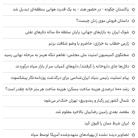
پاکستان چگونه - در حضور هند - به یک قدرت هوایی منطقه‌ای تبدیل شد
داستان فروش موی زنان چیست؟
شوک ایران به بازارهای جهانی؛ پایان سلطه ۵۰ ساله دلارهای نفتی
زارعی خطاب به خرازی: حاضرم با وضو شلاقت بزنم
سخنگوی کمیسیون امنیت ملی مجلس: تفاهم تنگه هرمز به مرحله نهایی رسید
دلال‌ها جای داروخانه را گرفتند/ داروهای کمیاب سر از بازار سیاه درآوردند
پیام تسلیت رئیس بنیاد ایران‌شناسی برای درگذشت روزنامه‌نگار پیشکسوت
رشد ۱۰۰۰ درصدی هزینه ساخت مسکن؛ هزینه ساخت هر متر خانه چقدر است؟
شمال کشور زیر رگبار و رعدوبرق؛ تهران خنک‌تر می‌شود
مقصد بعدی رامین رضاییان بالاخره معلوم شد
ایران شرط عمان را قبول کرد
تصاویر دیده نشده از پهپادهای منهدم‌شده آمریکا توسط سپاه