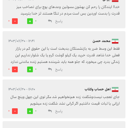
خداا ایندگان را رحم کن بهشون مسولین وعدهای پوچ برای تصاخب میز
قدرت را بدست اوردین بس است مردم در تنگا هستند لز خدا بترسید
پاسخ
0
0
محمد حسن
۱۲:۴۱ - ۱۴۰۳/۰۶/۳۰
فقط این وسط ضرر به بازنشستگان بدبخت است با این حقوق کم در بازار
فعلی خدا شاهد قدرت خرید یک کیلو گوشت گرم یا یک شلوار نداریم این
زندگی بدرد چی میخورد که جلو همه باید شرمنده هستیم زنده ماندنی ندارد
پاسخ
0
0
اهل حساب و‌کتاب
۱۶:۲۰ - ۱۴۰۳/۰۶/۳۰
جای تعجب نیست‌و‌شگفت زده هم‌نخواهیم شد مگر توی این.چهل و‌پنج سال
ارزانی یا ثبات قیمت داشتیم اگر گرانی نشد شگفت زده میشویم
پاسخ
0
0