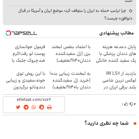
است
چرا ترامپ حمله به ایران را متوقف کرد؛ موضع ایران و آمریکا در قبال
«توافق» چیست؟
مطالب پیشنهادی
پایان دغدغه هزینه
با اعتماد بنفس لبخند
فرمول جوانسازی
های دندان پزشکی با
بزن (ژل سفیدکننده
پوست لو رفت!کرم
پک سفید کننده خانگی
دندان40%تخفیف)
ضدچروک جلبک با
تخفیف
بازدید از IM LS7
به لبخندت زیبایی بده!
با این روش توی
لوکس ترین شاسی
(خرید ژل سفیدکننده
خونه،سفیدی و زیبایی
بلند برقی ایران در
دندان با40%تخفیف)
دندوناتو برگردون
باشگاه انقلاب
(40%off)
۱
۳
شما چه نظری دارید؟