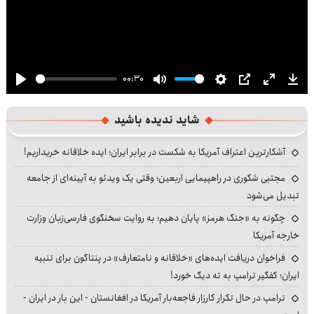
00:30
Play
Mute
Settings
PIP
Enter
Dow
fullscre
شاید ندیده باشید
آشکارترین اعتراف آمریکا به شکست در برابر ایران؛ ایده خلاقانه خریداریم!
مجتبی شکوری در راهپیمایی اربعین؛ وقتی یک ویدئو به آیینه‌ای از جامعه
تبدیل می‌شود
چگونه به «جنگ هرمز» پایان دهیم؛ به روایت سخنگوی فارسی‌زبان وزارت
خارجه آمریکا
فراخوان دریافت ایده‌های «خلاقانه و نامتعارف» در پنتاگون برای تنبیه
ایران؛ کفگیر ترامپ به ته دیگ خورد!
ترامپ در حال تکرار کارزار فاجعه‌بار آمریکا در افغانستان - این بار در ایران -