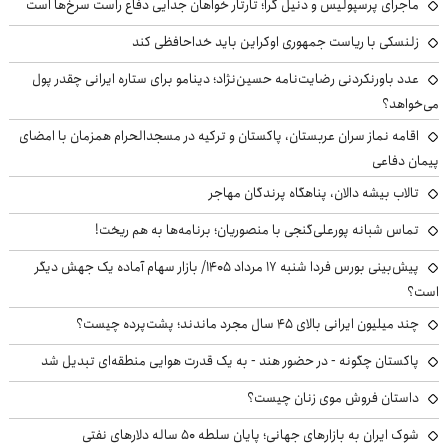
ماجرای پرسپولیس و دنیل گرا؛ تارتار خواهان جدایی دفاع راست سرخ‌ها است
زلنسکی با ریاست جمهوری اوکراین باید خداحافظی کند
عدد باورنکردنی رضایت‌نامه حسین‌نژاد؛ دینامو برای ستاره ایرانی چقدر پول
می‌خواهد؟
اقامه نماز سران عربستان، پاکستان و ترکیه در مسجدالحرام همزمان با امضای
پیمان دفاعی
تالاب بیشه دالان، پناهگاه پرندگان مهاجر
تماس شبانه پورعلی‌گنجی با منصوریان؛ برنامه‌ها به هم ریخت!
پیش‌بینی بورس فردا شنبه ۱۷ مرداد ۱۴۰۵/ بازار سهام آماده یک جهش دیگر
است؟
چند میلیون ایرانی بالای ۴۵ سال مجرد ماندند؛ پشت‌پرده چیست؟
پاکستان چگونه - در حضور هند - به یک قدرت هوایی منطقه‌ای تبدیل شد
داستان فروش موی زنان چیست؟
شوک ایران به بازارهای جهانی؛ پایان سلطه ۵۰ ساله دلارهای نفتی