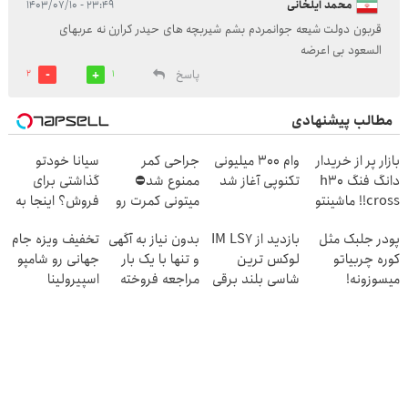
محمد ایلخانی
۲۳:۴۹ - ۱۴۰۳/۰۷/۱۰
قربون دولت شیعه جوانمردم بشم شیربچه های حیدر کرارن نه عربهای
السعود بی اعرضه
پاسخ
2
1
مطالب پیشنهادی
بازار پر از خریدار
وام 300 میلیونی
جراحی کمر
سیانا خودتو
دانگ فنگ h30
تکنوپی آغاز شد
ممنوع شد⛔
گذاشتی برای
cross!! ماشینتو
میتونی کمرت رو
فروش؟ اینجا به
به راحتی بفروش
در منزل درمان
راحتی بفروش
پودر جلبک مثل
بازدید از IM LS7
بدون نیاز به آگهی
تخفیف ویزه جام
کنی! 👈🏻
کوره چربیاتو
لوکس ترین
و تنها با یک بار
جهانی رو شامپو
پرسش‌نامه
میسوزونه!
شاسی بلند برقی
مراجعه فروخته
اسپیرولینا
ایران در باشگاه
شد
انقلاب