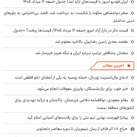
ایران‌خودرو امروز با قیمت‌های تازه آمد/ جدول جمعه ۱۶ مرداد ۱۴۰۵
سحر دولتشاهی سکوت را شکست: بد برداشت شد، قصد بی‌احترامی به باورهای
دینی نداشتم
قیمت دلار در بازار آزاد امروز جمعه ۱۶ مرداد ۱۴۰۵/ قیمت‌ها ریخت؟ +جدول
مقصد بعدی رامین رضاییان بالاخره معلوم شد
سخنان متناقض ترامپ درباره ایران و تنگه هرمز خبرساز شد
آخرین مطالب
ادعای وال‌استریت ژورنال: حمله روسیه به یکی از اعضای ناتو قطعی است
خبر خوب برای بازنشستگان: واریزی معوقات انجام می‌شود
مقام سعودی: توافقنامه دفاعی عربستان، پاکستان و ترکیه تهدیدی برای
کشورهای منطقه نیست
پیاتزا فهرست نهایی تیم ملی را برای رقابت‌های آسیایی اعلام کرد
حراج ۸۸ اثر فاخر از زمان تیموریان تا دوره معاصر +تصاویر