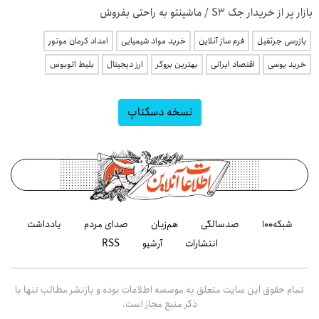
بازار پر از خریدار جک S3 / ماشینتو به راحتی بفروش
بازرسی جرثقیل
فرم ساز آنلاین
خرید مواد شیمیایی
امداد کرمان موتور
خرید یوسی
اقتصاد ایرانی
بهترین بروکر
ارز دیجیتال
بلیط اتوبوس
نسخه دسکتاپ
شبکه۱۰۰
صدسالگی
هم‌زبان
صدای مردم
یادداشت
انتشارات
آرشیو
RSS
تمام حقوق این سایت متعلق به موسسه اطلاعات بوده و بازنشر مطالب تنها با
ذکر منبع مجاز است.