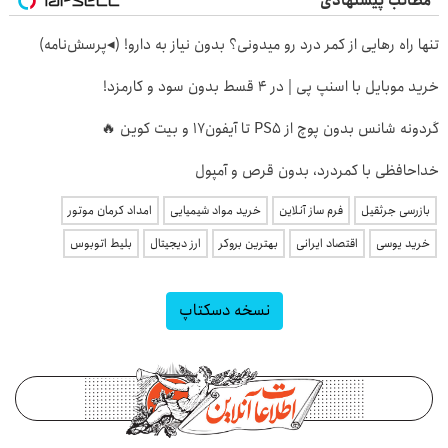
مطالب پیشنهادی
تنها راه رهایی از کمر درد رو میدونی؟ بدون نیاز به دارو! (◂پرسش‌نامه)
خرید موبایل با اسنپ پی | در ۴ قسط بدون سود و کارمزد!
گردونه شانس بدون پوچ از PS5 تا آیفون17 و بیت کوین 🔥
خداحافظی با کمردرد، بدون قرص و آمپول
بازرسی جرثقیل
فرم ساز آنلاین
خرید مواد شیمیایی
امداد کرمان موتور
خرید یوسی
اقتصاد ایرانی
بهترین بروکر
ارز دیجیتال
بلیط اتوبوس
نسخه دسکتاپ