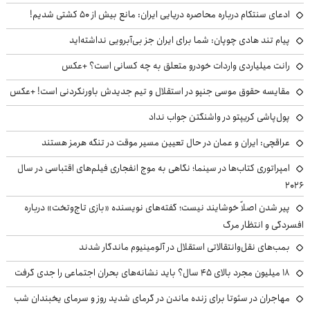
ادعای سنتکام درباره محاصره دریایی ایران: مانع بیش از ۵۰ کشتی شدیم!
پیام تند هادی چوپان: شما برای ایران جز بی‌آبرویی نداشته‌اید
رانت میلیاردی واردات خودرو متعلق به چه کسانی است؟ +عکس
مقایسه حقوق موسی جنپو در استقلال و تیم جدیدش باورنکردنی است! +عکس
پول‌پاشی کریپتو در واشنگتن جواب نداد
عراقچی: ایران و عمان در حال تعیین مسیر موقت در تنگه هرمز هستند
امپراتوری کتاب‌ها در سینما؛ نگاهی به موج انفجاری فیلم‌های اقتباسی در سال
۲۰۲۶
پیر شدن اصلاً خوشایند نیست؛ گفته‌های نویسنده «بازی تاج‌وتخت» درباره
افسردگی و انتظار مرگ
بمب‌های نقل‌وانتقالاتی استقلال در آلومینیوم ماندگار شدند
۱۸ میلیون مجرد بالای ۴۵ سال؟ باید نشانه‌های بحران اجتماعی را جدی گرفت
مهاجران در سئوتا برای زنده ماندن در گرمای شدید روز و سرمای یخبندان شب