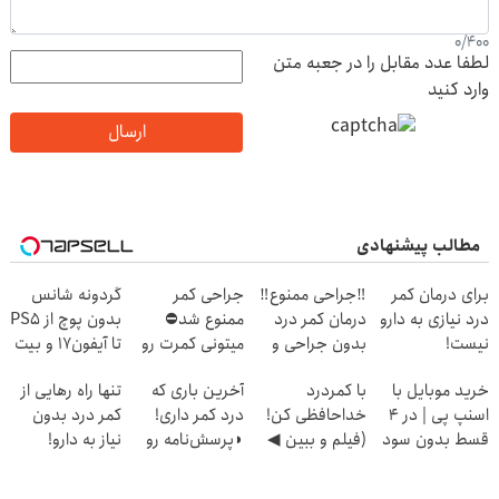
0
/
400
لطفا عدد مقابل را در جعبه متن
وارد کنید
ارسال
مطالب پیشنهادی
برای درمان کمر
‼️جراحی ممنوع‼️
جراحی کمر
گردونه شانس
درد نیازی به دارو
درمان کمر درد
ممنوع شد⛔
بدون پوچ از PS5
نیست!
بدون جراحی و
میتونی کمرت رو
تا آیفون17 و بیت
(◂پرسش‌نامه رو
دوره نقاهت
در منزل درمان
کوین 🔥
خرید موبایل با
با کمردرد
آخرین باری که
تنها راه رهایی از
پر کن)
کنی! 👈🏻
اسنپ پی | در ۴
خداحافظی کن!
درد کمر داری!
کمر درد بدون
پرسش‌نامه
قسط بدون سود
(فیلم و ببین ◀
◗پرسش‌نامه رو
نیاز به دارو!
و کارمزد!
پرسش‌نامه رو
پر کن◖
(◂پرسش‌نامه)
پرکن)