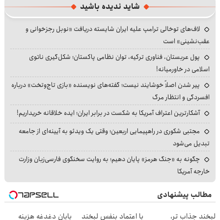
شاید ندیده باشید
لاف‌های توخالی ترامپ علیه ایران شایسته دریافت «نوبل رجزخوانی و
عقب‌نشینی» است
پول عربستان، فناوری ترکیه، توان نظامی پاکستان؛ شکل‌گیری ناتوی
اسلامی در خاورمیانه!
پیر شدن اصلاً خوشایند نیست؛ گفته‌های نویسنده «بازی تاج‌وتخت» درباره
افسردگی و انتظار مرگ
آشکارترین اعتراف آمریکا به شکست در برابر ایران؛ ایده خلاقانه خریداریم!
مجتبی شکوری در راهپیمایی اربعین؛ وقتی یک ویدئو به آیینه‌ای از جامعه
تبدیل می‌شود
چگونه به «جنگ هرمز» پایان دهیم؛ به روایت سخنگوی فارسی‌زبان وزارت
خارجه آمریکا
مطالب پیشنهادی
لبخند جذاب تر،
با اعتماد بنفس لبخند
پایان دغدغه هزینه