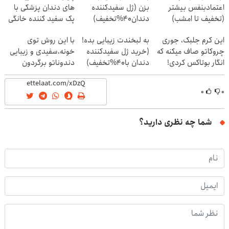
اعتمادبنفس بیشتر
بزن (ژل سفیدکننده
های دندان پزشکی با
(تخفیف تا امشب)
دندان40%تخفیف)
پک سفید کننده خانگی
این کرم جلبک، جوری
به لبخندت زیبایی بده!
با این روش توی
چروکاتو صاف میکنه که
(خرید ژل سفیدکننده
خونه،سفیدی و زیبایی
انگار بوتاکس کردی!
دندان با40%تخفیف)
دندوناتو برگردون
(تخفیف ویژه)
(40%off)
۰
۰
شما چه نظری دارید؟