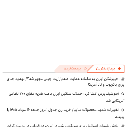
پربازدیدترین
پربحث‌ترین
خیبرشکن ایران به سامانه هدایت ضدپارازیت چینی مجهز شد؟/ تهدید جدی
برای پاتریوت و تاد آمریکا
آسوشیتدپرس افشا کرد: حملات سنگین ایران باعث ضربه مغزی ۷۰۰ نظامی
آمریکایی شد
تغییرات شدید محصولات سایپا/ خریداران جدول امروز جمعه ۱۶ مرداد ۱۴۰۵ را
ببینند
تلاش ناموفق اسرائیل برای سرنگونی رژیم در ایران، دو قربانی در موساد گرفت