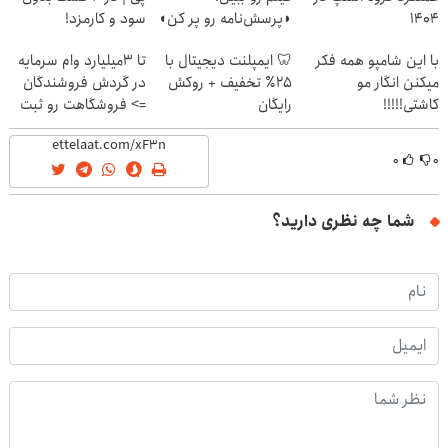
۱۴۰۴
◗پرسش‌نامه رو پر کن◖
سود و کارمزد!
با این شامپو همه فکر
🦷 ایمپلنت دیجیتال با
تا 3میلیارد وام سرمایه
میکنن انگار مو
۲۵٪ تخفیف + روکش
در گردش فروشندگان
کاشتی!!!!!
رایگان
=> فروشگاهت رو ثبت
کن
۰
۰
شما چه نظری دارید؟