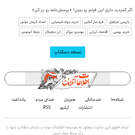
اگر کمردرد داری این فیلم رو ببین! ◗پرسش‌نامه رو پر کن◖
بازرسی جرثقیل
فرم ساز آنلاین
خرید مواد شیمیایی
امداد کرمان موتور
خرید یوسی
اقتصاد ایرانی
بهترین بروکر
ارز دیجیتال
بلیط اتوبوس
نسخه دسکتاپ
شبکه۱۰۰
صدسالگی
هم‌زبان
صدای مردم
یادداشت
انتشارات
آرشیو
RSS
تمام حقوق این سایت متعلق به موسسه اطلاعات بوده و بازنشر مطالب تنها با
ذکر منبع مجاز است.