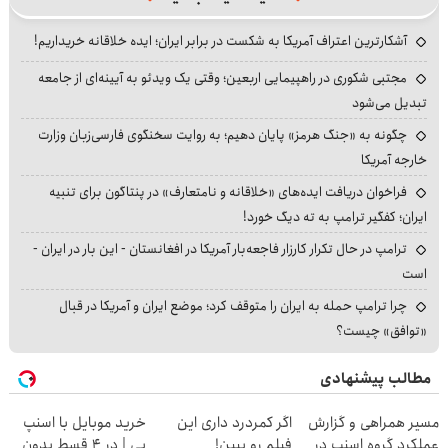
آشکارترین اعتراف آمریکا به شکست در برابر ایران؛ ایده خلاقانه خریداریم!
مجتبی شکوری در راهپیمایی اربعین؛ وقتی یک ویدئو به آیینه‌ای از جامعه
تبدیل می‌شود
چگونه به «جنگ هرمز» پایان دهیم؛ به روایت سخنگوی فارسی‌زبان وزارت
خارجه آمریکا
فراخوان دریافت ایده‌های «خلاقانه و نامتعارف» در پنتاگون برای تنبیه
ایران؛ کفگیر ترامپ به ته دیگ خورد!
ترامپ در حال تکرار کارزار فاجعه‌بار آمریکا در افغانستان - این بار در ایران -
است
چرا ترامپ حمله به ایران را متوقف کرد؛ موضع ایران و آمریکا در قبال
«توافق» چیست؟
مطالب پیشنهادی
مسیر همراهی و گزارش
اگر کمردرد داری این
خرید موبایل با اسنپ
عملکرد گروه اسنپ در
فیلم رو ببین!
پی | در ۴ قسط بدون