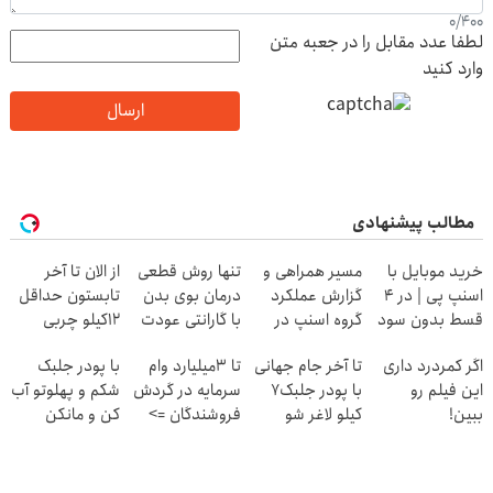
0
/
400
لطفا عدد مقابل را در جعبه متن
وارد کنید
ارسال
مطالب پیشنهادی
خرید موبایل با
مسیر همراهی و
تنها روش قطعی
از الان تا آخر
اسنپ پی | در ۴
گزارش عملکرد
درمان بوی بدن
تابستون حداقل
قسط بدون سود
گروه اسنپ در
با گارانتی عودت
12کیلو چربی
و کارمزد!
۱۴۰۴
وجه‼️ همین الان
میسوزونی!
اگر کمردرد داری
تا آخر جام جهانی
تا 3میلیارد وام
با پودر جلبک
ببین
این فیلم رو
با پودر جلبک7
سرمایه در گردش
شکم و پهلوتو آب
ببین!
کیلو لاغر شو
فروشندگان =>
کن و مانکن
◗پرسش‌نامه رو
فروشگاهت رو
شو(تخفیف تا
پر کن◖
ثبت کن
امشب)