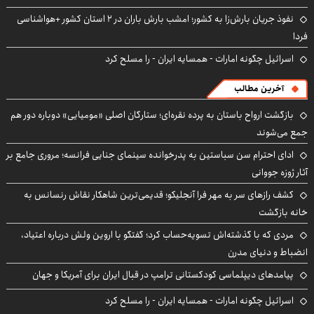
نفوذ جریان بارش‌زا به کشور؛ امشب بارش باران در ۲ استان کشور +هواشناسی
فردا
اسرائیل چگونه امارات - همسایه ایران - را مسلح کرد
آخرین مطالب
بازگشت ارواح باستان به پرده نقره‌ای؛ ستارگان اصلی «مومیایی» دوباره دور هم
جمع می‌شوند
ادای احترام سن سباستین به پدرخوانده سینمای جنایی فرانسه؛ مروری جامع بر
آثار ژوزه جووانی
کشف رازهای سر به مهر فرا آنجلیکو؛ قدیمی‌ترین شاهکار نقاش رنسانس به
خانه بازگشت
مردی که با گذشته‌اش تسویه‌حساب کرد؛ گفتگو با اروین ولش درباره اعتیاد،
انضباط و دنیای مدرن
پیامدهای دیپلماسی کودکستانی ترامپ در قبال ایران برای آمریکا و جهان
اسرائیل چگونه امارات - همسایه ایران - را مسلح کرد