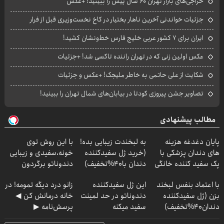
حراجی‌های بازار تهران ۶۰ سال پیش را ببینید! +عکس
جزئیات خواندنی آخرین ناهار بختیار در کاخ نخست‌وزیری قبل از فرار
ایران برای ۷ کشور عربی خلیج فارس خط‌ونشان کشید!
عکس اولین زنی که در تهران راننده تاکسی شد! +جزئیات
شکایت از علی حاتمی به خاطر ملیجک! +عکس و جزئیات
تصاویر جشن پیروزی کودتا در بیابان‌های شمال تهران را ببینید!
مطالب پیشنهادی
پایان دغدغه هزینه
به لبخندت زیبایی بده!
با این روش توی
های دندان پزشکی با
(خرید ژل سفیدکننده
خونه،سفیدی و زیبایی
پک سفید کننده خانگی
دندان با40%تخفیف)
دندوناتو برگردون
(40%off)
با اعتماد بنفس لبخند
این ژل سفیدکننده
زانو درد دیگه تمومه! در
بزن (ژل سفیدکننده
دندوناتو در حد لمینت
خانه درمانش کن ◀
دندان40%تخفیف)
سفید میکنه
پرسش‌نامه ▶
(40%تخفیف)