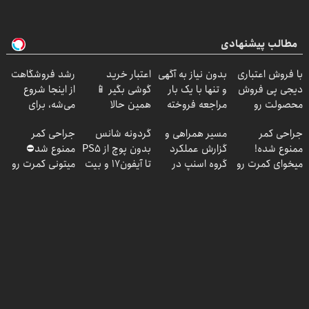
مطالب پیشنهادی
با فروش اعتباری
بدون نیاز به آگهی
اعتبار خرید
رشد فروشگاهت
دیجی پی فروش
و تنها با یک بار
گوشی بگیر 📱
از اینجا شروع
محصولت رو
مراجعه فروخته
همین حالا
می‌شه، برای
بالاببر
شد
درخواست اعتبار
درآمد بیشتر،
جراحی کمر
مسیر همراهی و
گردونه شانس
جراحی کمر
بده 🎯
آماده‌ای؟
ممنوع شده!
گزارش عملکرد
بدون پوچ از PS5
ممنوع شد⛔
میخوای کمرت رو
گروه اسنپ در
تا آیفون17 و بیت
میتونی کمرت رو
در منزل درمان
۱۴۰۴
کوین 🔥
در منزل درمان
کنی؟
کنی! 👈🏻
((پرسش‌نامه))
پرسش‌نامه