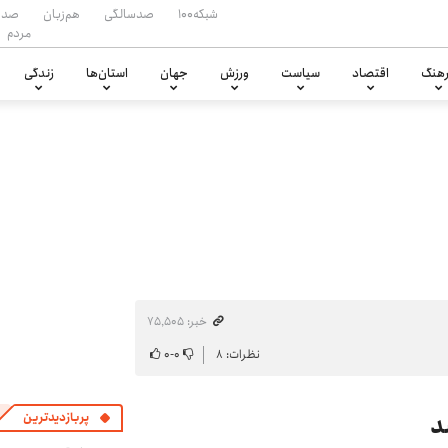
شبکه۱۰۰
صدسالگی
هم‌زبان
صدا
مردم
هنگ
اقتصاد
سیاست
ورزش
جهان
استان‌ها
زندگی
خبر: ۷۵٬۵۰۵
نظرات: ۸
۰
-
۰
د
پربازدیدترین