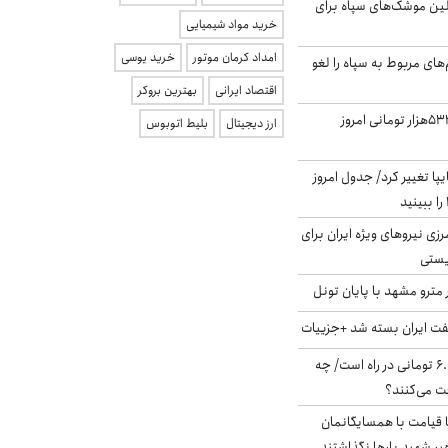
لین موشک‌های سپاه برای
خرید مواد شیمیایی
امداد کرمان موتور
خرید یوسی
‌های مربوط به سپاه را لغو
اقتصاد ایرانی
بهترین بروکر
ارزش سهام عدالت ۵۳۲هزار تومانی امروز
ارز دیجیتال
بلیط اتوبوس
ا تغییر کرد/ جدول امروز
زی نیروهای ویژه ایران برای
ریستی
مترو مشهد با پایان تونل
ت ایران بسته شد +جزییات
یارانه جدید ۶.۰۰۰.۰۰۰ تومانی در راه است/ چه
فت می‌کنند؟
ا قیامت با همسایگانمان
بر شهید بارها نگذاشتند