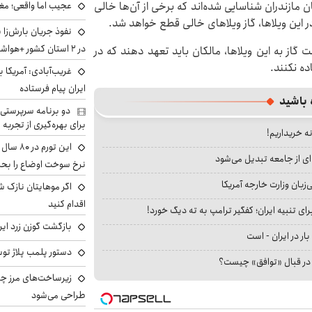
۲۵۰هزار ویلا در سطح استان مازندران شناسایی شده‌اند که برخی از آن‌ها خالی
عجیب اما واقعی؛ مغ
این ویلاها، گاز ویلاهای خالی قطع خواهد شد.
نفوذ جریان بارش‌زا 
در ۲ استان کشور +هواشناسی فردا
 گاز به این ویلاها، مالکان باید تعهد دهند که در
ده نکنند.
غریب‌آبادی: آمریکا 
ایران پیام فرستاده
 باشید
دو برنامه سرپرستی 
برای بهره‌گیری از تجربه
نه خریداریم!
این تور
ای از جامعه تبدیل می‌شود
نرخ سوخت اوضاع را بحرا
بان وزارت خارجه آمریکا
اگر موهایتان نازک ش
اقدام کنید
ای تنبیه ایران؛ کفگیر ترامپ به ته دیگ خورد!
بازگشت گوزن زرد ایر
بار در ایران - است
دستور پلمب پلاژ توس
ا در قبال «توافق» چیست؟
زیرساخت‌های مرز چی
طراحی می‌شود