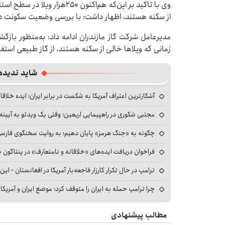
وی با تاکید بر این‌که هم‌اکنون 
از سکنه هستند، اظهار داشت: با بررسی وضعیت سکونت در 
مدیرعامل شرکت گاز مازندران ادامه داد: به‌منظور بازگشت
زمانی که ویلاها خالی از سکنه هستند، از گاز طبیعی استفا
شاید ندیده
آشکارترین اعتراف آمریکا به شکست در برابر ایران؛ ایده خلاقا
مجتبی شکوری در راهپیمایی اربعین؛ وقتی یک ویدئو به آیینه‌
چگونه به «جنگ هرمز» پایان دهیم؛ به روایت سخنگوی فارسی‌ز
فراخوان دریافت ایده‌های «خلاقانه و نامتعارف» در پنتاگون بر
ترامپ در حال تکرار کارزار فاجعه‌بار آمریکا در افغانستان - این 
چرا ترامپ حمله به ایران را متوقف کرد؛ موضع ایران و آمریک
مطالب پیشنهادی