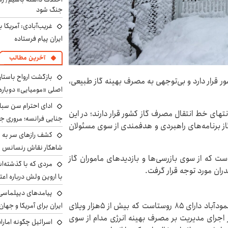
جنگ شود
غریب‌آبادی: آمریکا 
ایران پیام فرستاده
آخرین مطالب
بازگشت ارواح باستان 
 قرار دارد و بی‌توجهی به مصرف بهینه گاز طبیعی،
اصلی «مومیایی» دوباره
ادای احترام سن سبا
نتهای خط انتقال مصرف گاز کشور قرار دارند؛ در این
جنایی فرانسه؛ مروری جام
گاز برنامه‌های راهبردی و هدفمندی از سوی مسئولان
کشف رازهای سر به مه
شاهکار نقاش رنسانس ب
ت که از سوی بازرسی‌ها و بازدیدهای ماموران گاز
مردی که با گذشته‌ا
دران مورد توجه قرار گرفت.
با اروین ولش درباره اعت
پیامدهای دیپلماسی 
روح‌الله علیزاده فرماندار محمودآباد با اشاره به اینکه محمودآباد دارای ۸۵ روستاست که بیش از ۵هزار ویلای
ایران برای آمریکا و جهان
ر اجرای مدیریت بر مصرف بهینه انرژی مدام از سوی
اسرائیل چگونه امارا