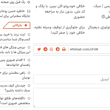
یک فیل روی صحنه ت
سی | سبک،
خلافی خودروتو الان ببین، با پلاک و
خاطره حسن روحانی 
کد ملی، بدون نیاز به مراجعه
جایگاه سخنرانی برای اما
اطی😍
حضوری
بازرگانی
ولوژی دیجیتال
برای جلوگیری از توقیف وسیله نقلیه،
خلافی خود را صفر کنید!
ثبت برند یا خرید برن
کسب‌وکار شما مناسب‌ت
بررسی ویژگی های فن
این ویژگی ها را باید بلد
۷ اقدام ضروری پس 
راهنمای خانواده‌ها
راهی مطمئن برای ح
نوسان
چیدمان کیف مدرسه؛
سبک داشته باشیم؟
ناگفته‌های طلاق توا
متخصص ضروری است؟