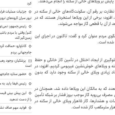
پایش بر ویلاهای خالی از سکنه را انجام می‌دهند.
کرد
 نظارت بر رقم آن، سکونت‌گاه‌های خالی از سکنه در
جزئیات عملیات فرامر
فزود: برخی از این ویلاها استخردار هستند که در
ترور سران گروه‌های ترو
 از آن با قطعی گاز مواجه می‌شوند.
رئیس‌جمهور: نمی‌تو
کنم/ وقتی با مردم باشیم
یای ۱۹۴ شرکت گاز را پاسخگوی مردم عنوان کرد و گفت: تاکنون در اجرای این
زمین‌گیر کند
کاناوارو: حماقت کردم
جام‌جهانی بردم
وگیری از ایجاد اختلال در تأمین گاز خانگی و حفظ
پزشکیان: وجود رهبر
کنه و ویلاهای خوش‌نشین غیربومی کردیم، افزود: در
است
د زیادی ویلای خالی از سکنه وجود دارد که بدون
حضور ستاره جام‌جها
رئیس فیفا باید به 
عدد که به مالکان این ویلاها داده شد، همچنان در
 مصرف بی‌رویه گاز موجب بروز فشار بر شبکه تأمین
را از دست ندهید
گاز استان شده است، بیان کرد: در ادامه روند این اقدامات و هشدارها، گاز ۱۵هزار ویلای خالی از سکنه در
فواید مهم صاف نشس