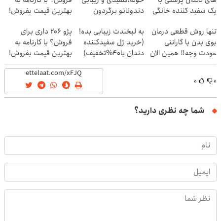
های دندان پزشکی با
خونه،سفیدی و زیبایی
فروش؟ با کارنامه به
پک سفید کننده خانگی
دندوناتو برگردون
بهترین قیمت بفروش!
(40%off)
تنها روش قطعی درمان
به لبخندت زیبایی بده!
پژو 206 داری برای
بوی بدن با گارانتی
(خرید ژل سفیدکننده
فروش؟ با کارنامه به
عودت وجه‼️ همین الان
دندان با40%تخفیف)
بهترین قیمت بفروش!
ببین
۰
۰
شما چه نظری دارید؟