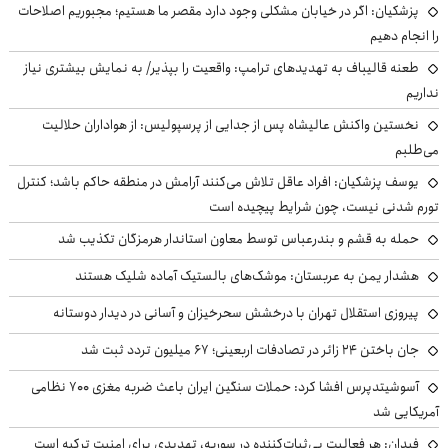
پزشکیان: اگر در خیابان مشکلی وجود دارد مقصر ما هستیم؛ مجبوریم اصلاحات
را انجام دهیم
طعنه قالیباف به تهدیدهای ترامپ: واقعیت را بپذیر/ به نمایش بیشتری نیاز
نداریم
نخستین واکنش عالیشاه پس از جدایی از پرسپولیس: از هواداران حلالیت
می‌طلبم
یوسف پزشکیان: افراد عاقل تلاش می‌کنند آرامش در منطقه حاکم باشد؛ کنترل
تورم شدنی نیست، چون شرایط پیچیده است
حمله به قشم و بندرعباس توسط معاون استاندار هرمزگان تکذیب شد
هشدار یمن به عربستان: موشک‌های بالستیک آماده شلیک هستند
پیروزی استقلال تهران با درخشش سحرخیزان و آسانی در دیدار دوستانه
جان باختن ۲۴ زائر در تصادفات اربعینی؛ ۶۷ میلیون تردد ثبت شد
آسوشیتدپرس افشا کرد: حملات سنگین ایران باعث ضربه مغزی ۷۰۰ نظامی
آمریکایی شد
فیدان: هر فعالیت بی‌ثبات‌کننده در سوریه، تهدیدی برای امنیت ترکیه است