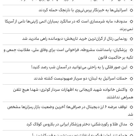
اسرائیلی‌ها به خبرنگار پرس‌تی‌وی با نارنجک حمله کردند
مدودف: مایه شرمساری است که در سالگرد بمباران اتمی ژاپنی‌ها نامی از آمریکا
نمی‌برند
رونمایی رئال از گران‌ترین خرید تاریخش؛ دیومانده راهی مادرید شد
پزشکیان: پاسداشت مشروطه، فراخوانی است برای وفاق ملی، عقلانیت جمعی و
تکیه بر حاکمیت قانون
این صور فلکی را به راحتی می‌توانید در آسمان شب رصد کنید!
حملات اسرائیل به لبنان؛ دو سرباز صهیونیست کشته شدند
واکنش خانواده شهید لاریجانی به اظهارات سردار کوثری: شهدا هیچ تلفن
همراهی نداشتند
توقف عرضه ۶ ارز دیجیتال در صرافی‌ها؛ آخرین وضعیت بازار رمزارزها مشخص
شد
مدال طلا و رکوردشکنی؛ دختر ورزشکار ایرانی در بلاروس کولاک کرد
حمله تند لوئیز فیگو به اینفانتینو: پست‌ترین و فریبکارترینی!