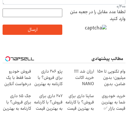
0
/
400
لطفا عدد مقابل را در جعبه متن
وارد کنید
ارسال
مطالب پیشنهادی
وام تکنوپی تا ۱۵۰
ارزان شد !!!!
پژو 206 داری
فروش خودرو
میلیون؛ بدون
خرید اکانت
برای فروش؟ با
شما فقط با یک
ضامن، بدون
NANO
کارنامه به بهترین
درخواست آنلاین
دردسر
BANANA با
قیمت بفروش!
✔
خرید خودروی
ساینا داری برای
207 داری برای
جک s5 داری
تخفیف ویژه
شما به بهترین
فروش؟ با کارنامه
فروش؟ با کارنامه
برای فروش؟ با
قیمت بازار ✅
به بهترین قیمت
به بهترین قیمت
کارنامه به بهترین
بفروش!
بفروش!
قیمت بفروش!