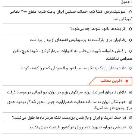
+جدول
آسوشیتدپرس افشا کرد: حملات سنگین ایران باعث ضربه مغزی ۷۰۰ نظامی
آمریکایی شد
اگر پشه‌ها نابود شوند، چه می‌شود؟
رضاییان برای بازگشت به پرسپولیس قدم‌های اولیه را برداشت
واکنش خانواده شهید لاریجانی به اظهارات سردار کوثری: شهدا هیچ تلفن
همراهی نداشتند
دانشمندان راز یک زندگی سالم با درد و افسردگی کمتر را کشف کردند
آخرین مطالب
تلاش ناموفق اسرائیل برای سرنگونی رژیم در ایران، دو قربانی در موساد گرفت
خیبرشکن ایران به سامانه هدایت ضدپارازیت چینی مجهز شد؟/ تهدید جدی
برای پاتریوت و تاد آمریکا
آیا جنگ آمریکا و ایران و باز شدن بن‌بست تنگه هرمز ماه‌ها طول می‌کشد؟
ضرغامی درباره ضرورت تغییر ریل در کشور: فرصت سوزی نکنیم