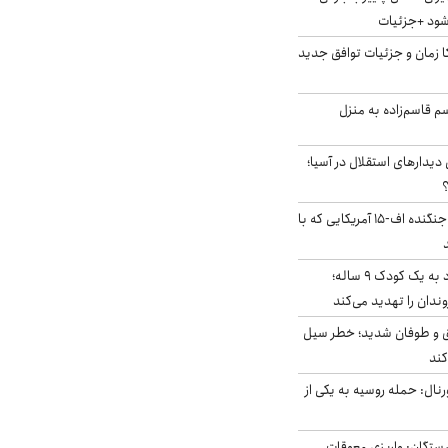
‌شود +جزئیات
کا زمان و جزئیات توافق جدید
سم قاسم‌زاده به منزل
 دیدارهای استقلال در آسیا؛
؟
کابین خلبان و لاشه جنگنده اف-۱۵ آمریکایی که با
حمله سگ‌های ولگرد به یک کودک ۹ ساله؛
دان را تهدید می‌کند
ق و طوفان شدید؛ خطر سیل
کند
رنال: حمله روسیه به یکی از
ستگان: واریزی معوقات