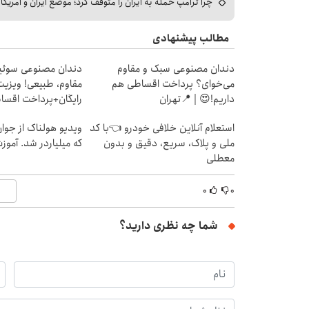
چرا ترامپ حمله به ایران را متوقف کرد؛ موضع ایران و آمریک
مطالب پیشنهادی
دندان مصنوعی سبک و مقاوم
دندان مصنوعی سوئی
می‌خوای؟ پرداخت اقساطی هم
مقاوم، طبیعی! ویزیت
داریم!😍 | 📍تهران
رایگان+پرداخت اقس
استعلام آنلاین خلافی خودرو 👈با کد
ویدیو هولناک از جوا
ملی و پلاک، سریع، دقیق و بدون
که میلیاردر شد. آموز
معطلی
۰
۰
شما چه نظری دارید؟