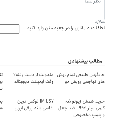
0
/
400
لطفا عدد مقابل را در جعبه متن وارد کنید
مطالب پیشنهادی
جایگزین طبیعی تمام روش
دندونت از دست رفته؟
تن
های تهاجمی رویش مو
وقت ایمپلنت دیجیتاله
بو
سو
خرید شمش زیوتو ۰.۵
IM LS7 لوکس ترین
گرمی عیار ۹۹۵ | ضد جعل
شاسی بلند برقی ایران
هز
و پلمپ مخصوص