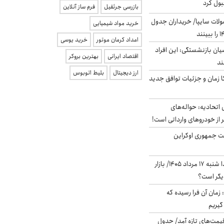
بول کرد
بازرسی جرثقیل
فرم ساز آنلاین
لات سایپا/ خریداران جدول
خرید مواد شیمیایی
امداد کرمان موتور
خرید یوسی
یان بازنشستگی: این افراد
اقتصاد ایرانی
بهترین بروکر
ارز دیجیتال
بلیط اتوبوس
کا زمان و جزئیات توافق جدید
تحادیه: حواله‌های
 از خودروهای وارداتی است!
ست جمهوری اوکراین
پیش‌بینی بورس فردا شنبه ۱۷ مرداد ۱۴۰۵/ بازار
یگر است؟
 زمان آن فرا رسیده که
گیریم
 قیمت‌های تازه آمد/ جدول