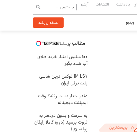
ی
یادداشت
انتشارات
آرشیو
ویدیو
نسخه روزنامه
مطالب پیشنهادی
100 میلیون اعتبار خرید طلای
آب شده بگیر
IM LS7 لوکس ترین شاسی
بلند برقی ایران
دندونت از دست رفته؟ وقت
ایمپلنت دیجیتاله
به سرعت و بدون دردسر به
ثروت برسید (دوره کاملا رایگان
پربحث‌ترین
پولسازی)