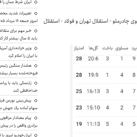
ایران شرط عمان را ق
تغییرات شدید محصو
ی چادرملو - استقلال تهران و فولاد - استقلال
امروز جمعه ۱۶ مرداد ۱۴۰۵ را ببینند
خبر مهم برای متقاض
باید ۵ سال بیشتر کار کنند
وزیر خزانه‌داری آمری
با ایران را اعلام کرد
هشدار سنگین رئیس ا
فروخته‌شده بسیار بیشتر
زلنسکی باید با ریا
خداحافظی کند
سهام آماده یک جهش د
پیام معنادار عراقچی:
برادری واقعی را در پیش 
ایران‌خودرو امروز با