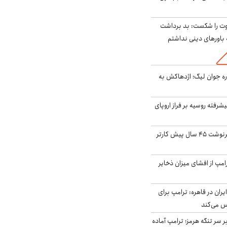
ت را شکست: بد برداشت
باورهای دینی نداشتم
ره جوان لیگ؛ اژدهاکش به
گنده پیشرفته روسیه بر فراز اروپای
ایران، ترامپ را به سرنوشت ۴۵ سال پیش کارتر
مپ از افشای میزان ذخایر
ران در قاهره: ترامپ برای
س می‌کند
ر سر تنگه هرمز؛ ترامپ آماده