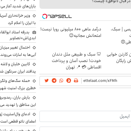
ا در قبال «توافق» چیست؟
باران‌های شدید آغاز می
وزیر خزانه‌داری آمری
با ایران را اعلام کرد
سی | سبک،
درآمد ماهی 800 میلیونی رویا نیست!
بدرقه استاد ابوالقا
امتحانش مجانیه😉
ابدی‌اش+تصاویر
اطی😍
احتمال تغییر میزبان
ن کارتن خوابی
🦷 سبک و طبیعی مثل دندان
آبی‌ها به امارات می‌روند
ش رایگان
خودت! نصب آسان و پرداخت
اقساطی 💳 📍 تهران
پدافند ایران سرنگون شد
خطری بزرگ امنیت شهرون
بارش باران، رعدوبر
این مناطق را تهدید می‌
ادعای وال‌استریت ژو
اعضای ناتو قطعی است
خبر خوب برای بازنش