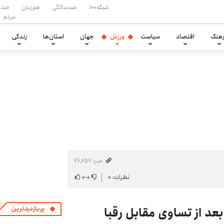
شبکه۱۰۰
صدسالگی
هم‌زبان
صدا
مردم
هنگ
اقتصاد
سیاست
ورزش
جهان
استان‌ها
زندگی
خبر: ۷۶٬۲۵۷
نظرات: ۰
۰
-
۰
عد از تساوی مقابل رقبا
پربازدیدترین