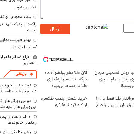
انجام می‌شود
مقام سعودی: توافقن
پاکستان و ترکیه تهدید
ارسال
نیست
پیاتزا فهرست نهایی 
آسیایی اعلام کرد
حراج ۸۸ اثر ف
+تصاویر
ها روش تضمینی درمان
الان طلا بخر پولشو 4 ماه
بازرگانی
ی بدن با مام اسپری
دیگه بده! سرمایه‌گذاری
ثبت برند یا خرید برن
رملینا!
طلا با اقساط بی‌بهره
کسب‌وکار شما مناسب‌ت
پس‌انداز طلا فقط با ۱۰۰
خرید شمش پلمپ طلاسی،
بررسی ویژگی های فن
ارتومان (امن و راحت)
از ۰.۵ گرم تا ۱۰ گرم
این ویژگی ها را باید بلد
۷ اقدام ضروری پس 
راهنمای خانواده‌ها
راهی مطمئن برای ح