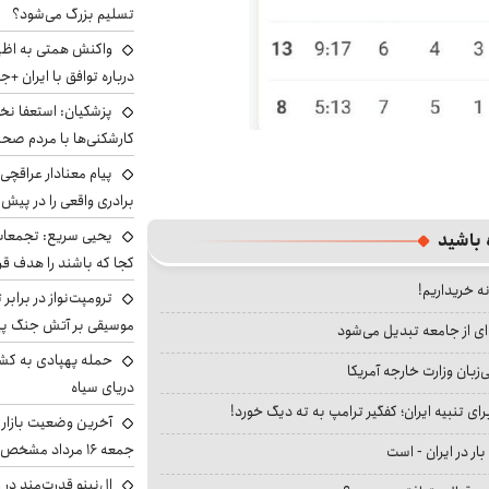
تسلیم بزرگ می‌شود؟
واکنش همتی به اظهار
درباره توافق با ایران +ج
پزشکیان: استعفا نخوا
کارشکنی‌ها با مردم صح
پیام معنادار عراقچی:
برادری واقعی را در پیش 
یحیی سریع: تجمعات 
 باشید
کجا که باشند را هدف قر
نه خریداریم!
ترومپت‌نواز در برابر 
موسیقی بر آتش جنگ پیر
ای از جامعه تبدیل می‌شود
حمله پهپادی به کشت
بان وزارت خارجه آمریکا
دریای سیاه
ای تنبیه ایران؛ کفگیر ترامپ به ته دیگ خورد!
آخرین وضعیت بازار ار
جمعه ۱۶ مرداد مشخص شد
بار در ایران - است
ال‌نینو قدرت‌مند در 