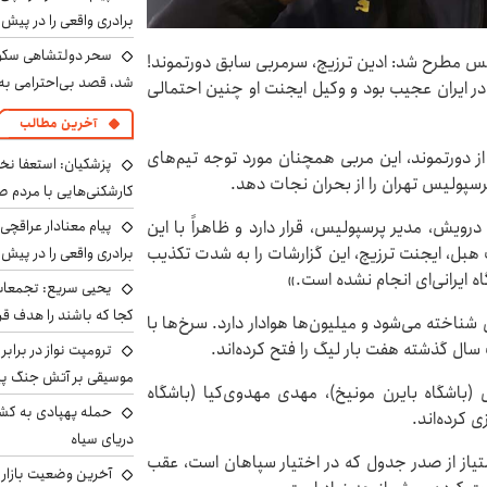
برادری واقعی را در پیش 
سحر دولتشاهی سکو
یس مطرح شد: ادین ترزیچ، سرمربی سابق دورتموند!
شد، قصد بی‌احترامی به 
 در ایران عجیب بود و وکیل ایجنت او چنین احتمالی
آخرین مطالب
 دورتموند، این مربی همچنان مورد توجه تیم‌های
پزشکیان: استعفا نخوا
پرسپولیس تهران را از بحران نجات دهد.
کارشکنی‌هایی با مردم 
پیام معنادار عراقچی:
ویش، مدیر پرسپولیس، قرار دارد و ظاهراً با این
رک هبل، ایجنت ترزیچ، این گزارشات را به شدت تکذیب
برادری واقعی را در پیش 
 ایرانی‌ای انجام نشده است.»
یحیی سریع: تجمعات 
کجا که باشند را هدف قر
شناخته می‌شود و میلیون‌ها هوادار دارد. سرخ‌ها با
ترومپت نواز در برابر
موسیقی بر آتش جنگ پیر
ی (باشگاه بایرن مونیخ)، مهدی مهدوی‌کیا (باشگاه
حمله پهپادی به کشت
 کرده‌اند.
دریای سیاه
تیاز از صدر جدول که در اختیار سپاهان است، عقب
آخرین وضعیت بازار ار