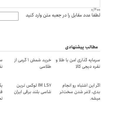
0
/
400
لطفا عدد مقابل را در جعبه متن وارد کنید
مطالب پیشنهادی
سرمایه گذاری امن با طلا و
خرید شمش 1 گرمی از
سر
نقره دیجی کالا
طلاسی
نق
اگر این اشتباه رو انجام
IM LS7 لوکس ترین
یک
بدی، لاغر شدن سخت‌تر
شاسی بلند برقی ایران
فا
میشه.
تخ