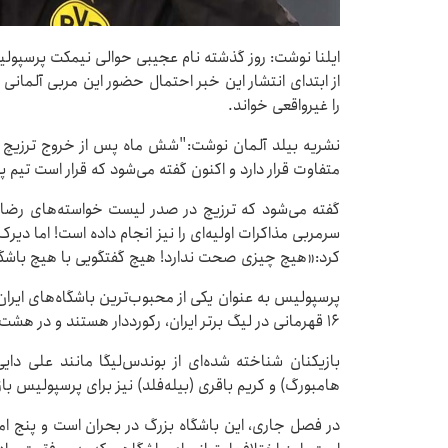
ایلنا نوشت: روز گذشته نام عجیبی حوالی نیمکت پرسپول
از ابتدای انتشار این خبر احتمال حضور این مربی آلمانی
را غیرواقعی خواند.
نشریه بیلد آلمان نوشت:"شش ماه پس از خروج ترزیچ از
متفاوت قرار دارد و اکنون گفته می‌شود که قرار است تیم 
گفته می‌شود که ترزیچ در صدر لیست خواسته‌های رضا در
سرمربی مذاکرات اولیه‌ای را نیز انجام داده است! اما دی
کرد:«هیچ چیزی صحت ندارد! هیچ گفتگویی با هیچ باشگاه
پرسپولیس به عنوان یکی از محبوب‌ترین باشگاه‌های ایران 
۱۶ قهرمانی در لیگ برتر ایران، رکورددار هستند و در هشت سال گذشته هفت بار لیگ را فتح کرده‌اند.
بازیکنان شناخته شده‌ای از بوندس‌لیگا مانند علی دای
هامبورگ) و کریم باقری (بیله‌فلد) نیز برای پرسپولیس بازی
در فصل جاری، این باشگاه بزرگ در بحران است و پنج ام