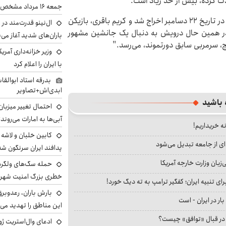
دت کرده، بیش از حد زیاد است.
جمعه ۱۶ مرداد مشخص شد
نتیجه این بحران: مربی اسپانیایی، خوان کارلوس گاریدو، در تاریخ ۲۲ دسامبر اخراج شد و کریم باقری، بازیکن
ال‌نینو قدرت‌مند در 
 در همین حال درویش به دنبال یک جانشین مشهور
باران‌های شدید آغاز می
چ، سرمربی سابق دورتموند، می‌رسد."
وزیر خزانه‌داری آمری
با ایران را اعلام کرد
بدرقه استاد ابوالقا
ابدی‌اش+تصاویر
 باشید
احتمال تغییر میزبان
آبی‌ها به امارات می‌روند
نه خریداریم!
ای از جامعه تبدیل می‌شود
پدافند ایران سرنگون شد
بان وزارت خارجه آمریکا
خطری بزرگ امنیت شهرون
ای تنبیه ایران؛ کفگیر ترامپ به ته دیگ خورد!
بارش باران، رعدوبر
بار در ایران - است
این مناطق را تهدید می‌
ا در قبال «توافق» چیست؟
ادعای وال‌استریت ژو