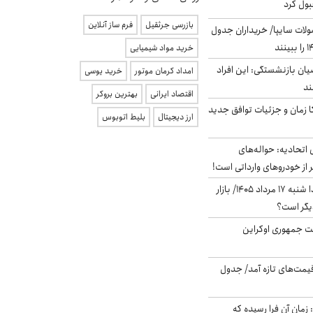
بول کرد
بازرسی جرثقیل
فرم ساز آنلاین
لات سایپا/ خریداران جدول
خرید مواد شیمیایی
یان بازنشستگی: این افراد
امداد کرمان موتور
خرید یوسی
اقتصاد ایرانی
بهترین بروکر
کا زمان و جزئیات توافق جدید
ارز دیجیتال
بلیط اتوبوس
تحادیه: حواله‌های
 از خودروهای وارداتی است!
پیش‌بینی بورس فردا شنبه ۱۷ مرداد ۱۴۰۵/ بازار
یگر است؟
ست جمهوری اوکراین
 قیمت‌های تازه آمد/ جدول
 زمان آن فرا رسیده که