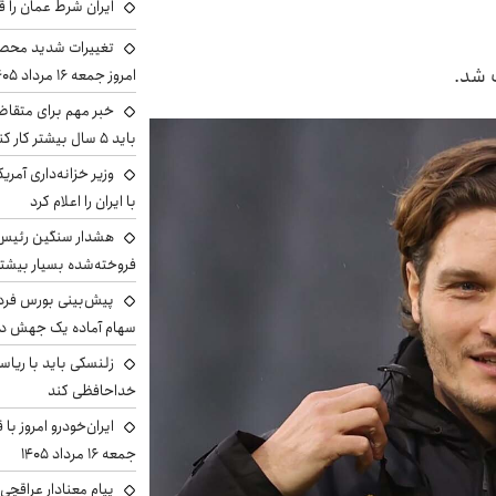
ایران شرط عمان را ق
تغییرات شدید محصو
ب شد.
امروز جمعه ۱۶ مرداد ۱۴۰۵ را ببینند
خبر مهم برای متقاض
باید ۵ سال بیشتر کار کنند
وزیر خزانه‌داری آمری
با ایران را اعلام کرد
هشدار سنگین رئیس ا
فروخته‌شده بسیار بیشتر
سهام آماده یک جهش د
زلنسکی باید با ریا
خداحافظی کند
ایران‌خودرو امروز با
جمعه ۱۶ مرداد ۱۴۰۵
پیام معنادار عراقچی: