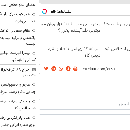
اعضای ناتو قطعی است
خبر خوب برای بازنش
انجام می‌شود
هی 800 میلیونی رویا نیست!
میدونستی حتی با ۱۰۰ هزارتومان هم
میتونی طلا آبشده بخری؟
مقام سعودی: توافقن
پاکستان و ترکیه تهدید
نیست
سرمایه گذاری امن با طلا و نقره
پیاتزا فهرست نهایی 
دیجی کالا
آسیایی اعلام کرد
حراج ۸۸ اثر ف
+تصاویر
ماجرای پرسپولیس و د
جدایی دفاع راست سرخ‌
زلنسکی باید با ریا
خداحافظی کند
عدد باورنکردنی رضای
برای ستاره ایرانی چقدر 