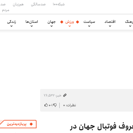
شبکه۱۰۰
صدسالگی
هم‌زبان
صدا
مردم
هنگ
اقتصاد
سیاست
ورزش
جهان
استان‌ها
زندگی
خبر: ۷۶٬۵۳۲
نظرات: ۰
۱
-
۰
وف فوتبال جهان در
پربازدیدترین