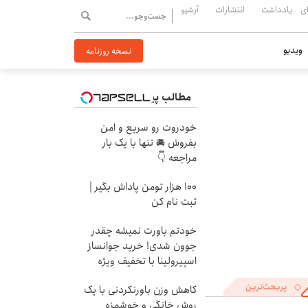
ی
یادداشت
انتشارات
آرشیو
ویدیو
نسخه روزنامه
مطالب پیشنهادی
خودروت رو سریع و امن
بفروش 🚘 تنها با یک بار
مراجعه 👇
100 هزار تومن پاداش بگیر |
ثبت نام کن
خودتم باورت نمیشه چقدر
جوون شدی! خرید جوانساز
اسپیرولینا با تخفیف ویژه
پربحث‌ترین
کاهش وزن باورنکردنی با یک
روش خانگی و خوشمزه