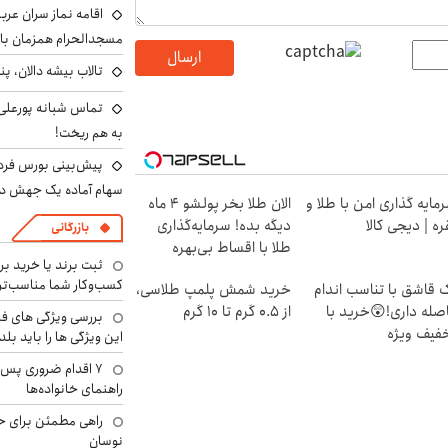
اقامه نماز سران عرب
مسجدالحرام همزمان با 
ارسال
تالاب بیشه دالان، پن
تماس شبانه پورعلی‌گ
به هم ریخت!
سهام آماده یک جهش د
مایه گذاری امن با طلا و
الان طلا بخر پولشو 4 ماه
ره | دیجی کالا
دیگه بده! سرمایه‌گذاری
بازرگانی
طلا با اقساط بی‌بهره
ثبت برند یا خرید برن
کسب‌وکار شما مناسب‌ت
 قاشق با تناسب اندام
خرید شمش پلمپ طلاسی،
صله داری!😲خرید با
از ۰.۵ گرم تا ۱۰ گرم
بررسی ویژگی های فن
فیف ویژه
این ویژگی ها را باید بلد
۷ اقدام ضروری پس 
راهنمای خانواده‌ها
راهی مطمئن برای ح
نوسان