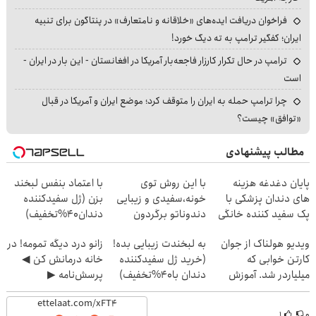
فراخوان دریافت ایده‌های «خلاقانه و نامتعارف» در پنتاگون برای تنبیه
ایران؛ کفگیر ترامپ به ته دیگ خورد!
ترامپ در حال تکرار کارزار فاجعه‌بار آمریکا در افغانستان - این بار در ایران -
است
چرا ترامپ حمله به ایران را متوقف کرد؛ موضع ایران و آمریکا در قبال
«توافق» چیست؟
مطالب پیشنهادی
پایان دغدغه هزینه
با این روش توی
با اعتماد بنفس لبخند
های دندان پزشکی با
خونه،سفیدی و زیبایی
بزن (ژل سفیدکننده
پک سفید کننده خانگی
دندوناتو برگردون
دندان40%تخفیف)
(40%off)
ویدیو هولناک از جوان
به لبخندت زیبایی بده!
زانو درد دیگه تمومه! در
کارتن خوابی که
(خرید ژل سفیدکننده
خانه درمانش کن ◀
میلیاردر شد. آموزش
دندان با40%تخفیف)
پرسش‌نامه ▶
رایگان
۱
۰