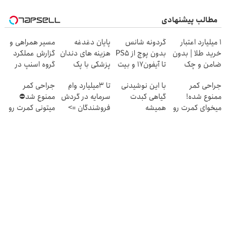
مطالب پیشنهادی
۱ میلیارد اعتبار
گردونه شانس
پایان دغدغه
مسیر همراهی و
خرید طلا | بدون
بدون پوچ از PS5
هزینه های دندان
گزارش عملکرد
ضامن و چک
تا آیفون17 و بیت
پزشکی با پک
گروه اسنپ در
کوین 🔥
سفید کننده
۱۴۰۴
جراحی کمر
با این نوشیدنی
تا 3میلیارد وام
جراحی کمر
خانگی
ممنوع شده!
گیاهی کبدت
سرمایه در گردش
ممنوع شد⛔
میخوای کمرت رو
همیشه
فروشندگان =>
میتونی کمرت رو
در منزل درمان
پرقدرته55%تخفیف
فروشگاهت رو
در منزل درمان
کنی؟
ثبت کن
کنی! 👈🏻
((پرسش‌نامه))
پرسش‌نامه