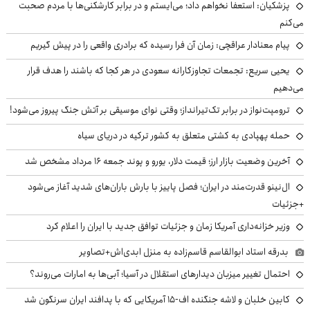
پزشکیان: استعفا نخواهم داد؛ می‌ایستم و در برابر کارشکنی‌ها با مردم صحبت
می‌کنم
پیام معنادار عراقچی: زمان آن فرا رسیده که برادری واقعی را در پیش گیریم
یحیی سریع: تجمعات تجاوزکارانه سعودی در هر کجا که باشند را هدف قرار
می‌دهیم
ترومپت‌نواز در برابر تک‌تیرانداز؛ وقتی نوای موسیقی بر آتش جنگ پیروز می‌شود!
حمله پهپادی به کشتی متعلق به کشور ترکیه در دریای سیاه
آخرین وضعیت بازار ارز؛ قیمت دلار، یورو و پوند جمعه ۱۶ مرداد مشخص شد
ال‌نینو قدرت‌مند در ایران؛ فصل پاییز با بارش باران‌های شدید آغاز می‌شود
+جزئیات
وزیر خزانه‌داری آمریکا زمان و جزئیات توافق جدید با ایران را اعلام کرد
بدرقه استاد ابوالقاسم قاسم‌زاده به منزل ابدی‌اش+تصاویر
احتمال تغییر میزبان دیدارهای استقلال در آسیا؛ آبی‌ها به امارات می‌روند؟
کابین خلبان و لاشه جنگنده اف-۱۵ آمریکایی که با پدافند ایران سرنگون شد