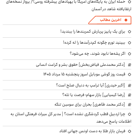
حمله ایران به پایگاه‌های آمریکا با پهپادهای پیشرفته روسی؟/ پرواز نسخه‌های
ارتقایافته شاهد در آسمان
آخرین مطالب
برای یک پاییز پربارش کمربندها را ببندید!
ببینید تورم چگونه کم‌درآمدها را له کرده!
اگر پشه‌ها نابود شوند، چه می‌شود؟
[دکتر محمدعلی فیاض‌بخش] حقوق بشر و کرامت انسانی
قیمت روز گوشی موبایل امروز پنجشنبه ۱۵ مرداد ۱۴۰۵
[اکبر حیدری] آیا ترامپ به دنبال صلح است؟
[رضا کیمیایی] بازار سهام؛ فرصت یا تله؟
[دکتر محمد طاهری] بحران برای سومین تنگه
چرا اردبیل قطب گردشگری نشده است؟ | مدیر کل میراث فرهنگی استان به
اطلاعات پاسخ می‌دهد
فرمان بازار طلا به دست اونس جهانی افتاد