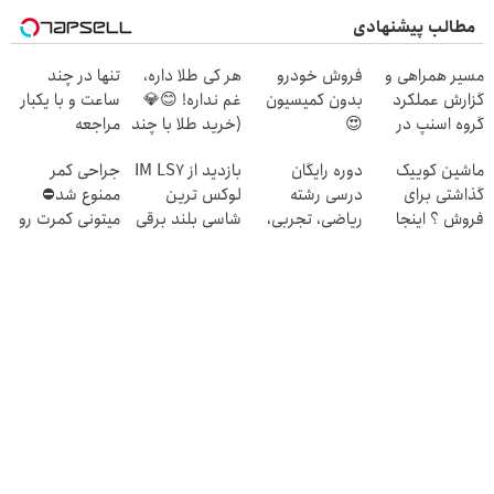
مطالب پیشنهادی
مسیر همراهی و
فروش خودرو
هر کی طلا داره،
تنها در چند
گزارش عملکرد
بدون کمیسیون
غم نداره! 😊💎
ساعت و با یکبار
گروه اسنپ در
😍
(خرید طلا با چند
مراجعه
۱۴۰۴
کلیک)
ماشین کوییک
دوره رایگان
بازدید از IM LS7
جراحی کمر
گذاشتی برای
درسی رشته
لوکس ترین
ممنوع شد⛔
فروش ؟ اینجا
ریاضی، تجربی،
شاسی بلند برقی
میتونی کمرت رو
سریع و راحت
انسانی (رایگان
ایران در باشگاه
در منزل درمان
بفروش
بگیرش)
انقلاب
کنی! 👈🏻
پرسش‌نامه