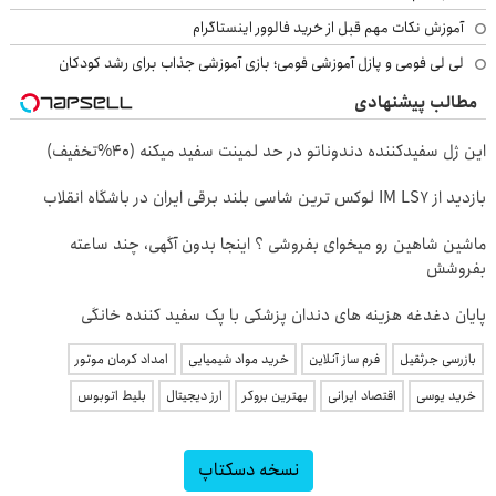
آموزش نکات مهم قبل از خرید فالوور اینستاگرام
لی لی فومی و پازل آموزشی فومی؛ بازی آموزشی جذاب برای رشد کودکان
مطالب پیشنهادی
این ژل سفیدکننده دندوناتو در حد لمینت سفید میکنه (40%تخفیف)
بازدید از IM LS7 لوکس ترین شاسی بلند برقی ایران در باشگاه انقلاب
ماشین شاهین رو میخوای بفروشی ؟ اینجا بدون آگهی، چند ساعته
بفروشش
پایان دغدغه هزینه های دندان پزشکی با پک سفید کننده خانگی
بازرسی جرثقیل
فرم ساز آنلاین
خرید مواد شیمیایی
امداد کرمان موتور
خرید یوسی
اقتصاد ایرانی
بهترین بروکر
ارز دیجیتال
بلیط اتوبوس
نسخه دسکتاپ