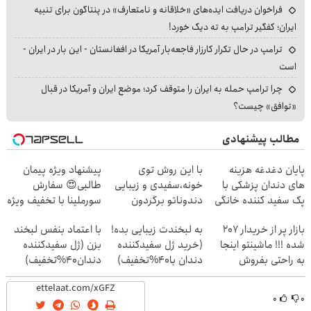
فراخوان دریافت ایده‌های «خلاقانه و نامتعارف» در پنتاگون برای تنبیه
ایران؛ کفگیر ترامپ به ته دیگ خورد!
ترامپ در حال تکرار کارزار فاجعه‌بار آمریکا در افغانستان - این بار در ایران -
است
چرا ترامپ حمله به ایران را متوقف کرد؛ موضع ایران و آمریکا در قبال
«توافق» چیست؟
مطالب پیشنهادی
پایان دغدغه هزینه
با این روش توی
پیشنهاد ویژه پیمان
های دندان پزشکی با
خونه،سفیدی و زیبایی
طالبی😍 سفارش
پک سفید کننده خانگی
دندوناتو برگردون
سورملینا با تخفیف ویژه
🔥
(40%off)
بازار پر از خریدار 207
به لبخندت زیبایی بده!
با اعتماد بنفس لبخند
شده !!! ماشینتو اینجا
(خرید ژل سفیدکننده
بزن (ژل سفیدکننده
به راحتی بفروش
دندان با40%تخفیف)
دندان40%تخفیف)
۰
۰