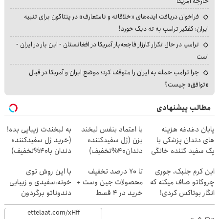
خارجه آمریکا
فراخوان دریافت ایده‌های «خلاقانه و نامتعارف» در پنتاگون برای تنبیه
ایران؛ کفگیر ترامپ به ته دیگ خورد!
ترامپ در حال تکرار کارزار فاجعه‌بار آمریکا در افغانستان - این بار در ایران -
است
چرا ترامپ حمله به ایران را متوقف کرد؛ موضع ایران و آمریکا در قبال
«توافق» چیست؟
مطالب پیشنهادی
پایان دغدغه هزینه
با اعتماد بنفس لبخند
به لبخندت زیبایی بده!
های دندان پزشکی با
بزن (ژل سفیدکننده
(خرید ژل سفیدکننده
پک سفید کننده خانگی
دندان40%تخفیف)
دندان با40%تخفیف)
این کرم جلبک، جوری
تا 70 درصد تخفیف
با این روش توی
چروکاتو صاف میکنه که
محصولات جین وست +
خونه،سفیدی و زیبایی
انگار بوتاکس کردی!
خرید در 4 قسط
دندوناتو برگردون
(تخفیف ویژه)
(40%off)