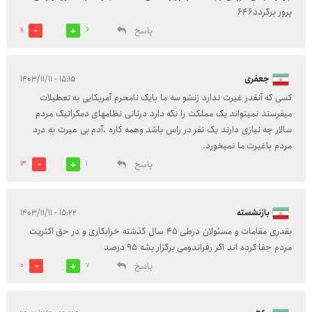
پرور برگردد۶۴۶
پاسخ
11
6
جعفری
۱۵:۱۵ - ۱۴۰۳/۱۱/۱۱
کسی که آنقدر غیرت ندارد زنشو سه ما بایک نامحرم آمریکایی به تعطیلات
میفرستد نمیتواند یک مملکت را نگه دارد درثانی نظامهای دمکراتیک مردم
سالار چه نیازی دارند یک نفر در راس باشد وهمه کاره ،آدم بی عیرت به درد
مردم باغیرت ما نمیخورد.
پاسخ
13
1
بازنشسته
۱۵:۲۲ - ۱۴۰۳/۱۱/۱۱
بقدری مقامات و مسئولان درطی 45 سال گذشته خرابکاری و در حق اکثریت
مردم جفا کرده اند اگر رفراندومی برگزار بشه 95 درصد
پاسخ
0
7