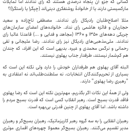
کسانی که جزو آن پنجاه درصدی هستند که رای ندادند اما تمایلات
مارکسیستی دارند یا از خانوادۀ روشنفکری دینی‌اند (چپگرا یا راستگرا)؟
مثلا اصلاح‌طلبان رادیکال رای ندادند. مصطفی تاج‌زاده و سعید
حجاریان و فائزه هاشمی رای نداد. خانواده‌های اعضای سازمان‌های
چریکی دهه‌های ۱۳۵۰ و ۱۳۶۰ (مجاهد و فدایی و ...) قاعدتا غالبا رای
ندادند. ملی‌مذهبی‌های رادیکال نیز رای ندادند. رضا علیجانی و تقی
رحمانی و نرگس محمدی و غیره. بدیهی است که این افراد، که چندان
هم کم‌شمار نیستند، طرفدار جناب پهلوی نیستند.
البته آقای پهلوی هم طرفداران خودش را دارد ولی نکته این است که
بسیاری از تحریم‌کنندگان انتخابات، نه سلطنت‌طلب‌اند نه اعتقادی به
"رهبریِ رضا پهلوی" دارند.
ولی از همۀ این نکات اگر بگذریم، مهم‌ترین نکته این است که رضا پهلوی
فاقد قدرت بسیج است. رهبر انقلاب کسی است که قدرت بسیج مردم را
داشته باشد. اما آقای پهلوی از چنین قدرتی بی‌بهره‌ است.
رهبران انقلابی را به سه گروه رهبر کاریزماتیک، رهبران بسیج‌گر و رهبران
مدیر تقسیم می‌کنند. رهبران بسیج‌گر معمولا چهره‌های اقماری موثری