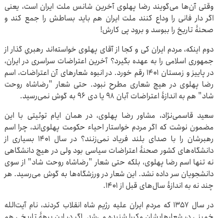
وقتی آن‌ها می‌گویند رضا پهلوی آخرین شانس ملت ایران است، یعنی
اگر دار فانی را وداع کنند ملت ایران هم باید بساطش را جمع کند و
صحنۀ تاریخ را ببوسد و برود پی کارش!
دوم اینکه، مردم ایران کی و کجا از آقای پهلوی خواسته‌اند رهبریِ گذار از
جمهوری اسلامی را به عهده بگیرد؟ آخرین اعتراضات سراسری در ایران،
در پاییز و زمستان ۱۴۰۱ رقم خورد. در انبوه شعارهای آن اعتراضات، اسم
رضا پهلوی در هیچ شعاری مطرح نبود. حتی شعار "رضاشاه روحت
شاد" هم به اندازۀ اعتراضات آبان ۹۸ یا دی ۹۶ به گوش نمی‌رسید.
سعید قاسمی‌نژاد، مشاور رضا پهلوی، در همان ایام توئیتی با این
مضمون نوشت که اگر مردم خواستار احیاء حکومت پهلوی‌اند، چرا اسم
رهبرشان را با صدای بلند فریاد نمی‌زنند؟ در سال ۱۴۰۱ بسیاری از
دانشگاه‌های کشور صحنۀ اعتراضات سیاسی بود ولی در هیچ دانشگاهی
نه تنها اسم رضا پهلوی، بلکه حتی شعار "رضاشاه روحت شاد" از سوی
دانشجویان سر داده نشد. این شعار در ورزشگاه‌ها به گوش می‌رسید. هر
چند نه به اندازۀ سال‌های قبل از ۱۴۰۱.
در سال ۱۳۵۷ که مردم ایران علیه رژیم شاه انقلاب کردند، نام آیت‌الله
خمینی در شعارهایشان مکررا شنیده می‌شد. اگر در این برهۀ تاریخی هم