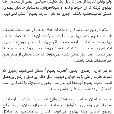
ولی وقتی تقریبا از صدر تا ذیل یک گرایش سیاسی، یعنی از شخص رضا
پهلوی گرفته تا آن خیاط و نانوا و سیگارفروش ِ دوستدار خاندان پهلوی،
همگی عافیت‌طلب باشند، چیزی به نام "قدرت بسیج" شکل نمی‌گیرد.
اینکه در بین اعدام‌شدگان اعتراضات ۱۴۰۱ چند نفر هم سلطنت‌بودند،
قدرت رهبری رضا پهلوی را ثابت نمی‌کند. آن‌ها با فراخوان جناب
پهلوی به خیابان نیامده بودند. اگر چهار تا عنصر دون‌پایۀ نیروی
انتظامی در ماجرای بازداشت زنده‌یاد مهسا امینی مرتکب خبط و خطا
نمی‌کردند، اصلا اعتراضاتی شکل نمی‌گرفت که حالا عده‌ای از معترضین
هم سلطنت‌طلب باشند.
به هر حال، "رهبری" بدون "قدرت بسیج" ممکن نمی‌شود. رهبری که
نتواند طرفدارانش را به خیابان بیاورد، مثل عالم بی‌عمل و زنبور بی‌عسل
است. قدرت بسیج توده‌ها نیز نیازمند رهبران بسیج‌گر یا نخبگانی است
که با آن توده‌ها در ارتباط و تعامل باشند.
جامعه‌شناسان سیاسی، زمینه‌های وقوع انقلاب را عبارت از نارضایتی،
سازماندهی، رهبری و ایدئولوژی می‌دانند. به غیر از نقصان‌هایی که مانع
رهبریِ ادعاییِ رضا پهلوی می‌شوند، فقدان سازماندهی نیز مشکل