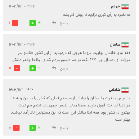
خودم
۱۳:۴۳ - ۱۴۰۳/۱۱/۱۱
به نظرم یه رأی گیری بزارید تا روش کم بشه
پاسخ
1
14
سامان
۱۳:۴۳ - ۱۴۰۳/۱۱/۱۱
آخه تو و خاندان بهاییت برو با هرچی که دزدیدید از این کشور حالشو ببر
دیوانه ای، دنبال چی ؟؟؟ نکنه تو هم دلسوز مردم شدی. واقعا چقدر دلقکی
پاسخ
10
7
شادابی
۱۴:۱۲ - ۱۴۰۳/۱۱/۱۱
با عرض معذرت ما ایشان را تواناتر از سیستم فعلی که کشور را به این رتبه ها
در دنیا انداخته قبول داریم ضمنا مدتی رئیس جمهور نداشتیم هم ثبات
بهتری در کشور بود همه اینا بیانگر این است که این مسئولین ناکارآمد نباشند
بهتر است
پاسخ
5
17