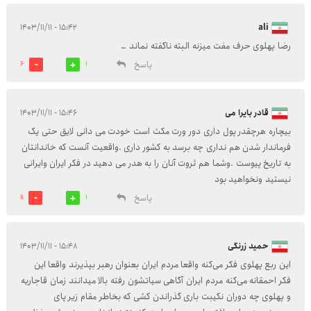
۱۵:۴۲ - ۱۴۰۳/۱۱/۱۱
ali
رضا پهلوی حرف مفت میزنه البته ناگفته نماند …
پاسخ
6
1
قادر بایرا می
۱۵:۴۶ - ۱۴۰۳/۱۱/۱۱
بیچاره هرچقدر پول داری دور ورت مکث است خودت می دانی لایق حتی یک
فرماندار شدن هم نداری چه برسد به کشور داری .واقعیت آنست که خاندانتان
به تاریخ پیوست .وشما هم ثروت آنان را به هدر می دهید در فکر ایران وایرانی
نیستید ونخواهید بود
پاسخ
11
1
حمید زرنگی
۱۵:۴۸ - ۱۴۰۳/۱۱/۱۱
این ربع پهلوی فکر می‌کنه واقعا مردم ایران بعنوان رهبر بپذیرند واقعا این
فکر احمقانه می‌کنه مردم ایران آگاهی سیاتشون رفته بالا میدانند زمان قاجاریه
و پهلوی چه دوران نکیبت باری گذراندن کشی که بخاطر مقام زیر پای