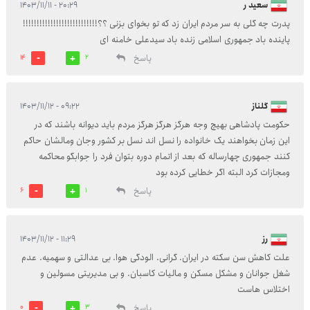
سعید ر
۲۰:۲۹ - ۱۴۰۳/۱۱/۱۱
پدرت چه گلی به سر مردم ایران زد که تو بخوای بزنی ؟؟!!!!!!!!!!!!!!!!!!!!!!!!!!!
پاینده باد جمهوری اسلامی زنده باد سیدعلی خامنه ای
پاسخ
14
2
گلناز
۰۹:۲۲ - ۱۴۰۳/۱۱/۱۲
حکومت پادشاهی بهیچ وجه هرگز هرگز هرگز مردم باید دیوانه باشند که در
این زمان بخواهند یک خانواده را نسل اند نسل بر کشور وجان ومالشان حاکم
کنند جمهوری چهارساله که بعد از اتمام دوره بتوان فرد را جوابگو محاکمه
ومجازات کرد البته اگر خطایی کرده بود
پاسخ
6
1
رز
۱۱:۲۹ - ۱۴۰۳/۱۱/۱۲
علت کاهش سن سکته در ایران. گرانی. الودگی هوا. بی عدالتی و سهمیه. عدم
شغل جوانان و مشکل مسکن و مالیات کاسبان. و بی مدیریتی مسولین و
اختلاس هاست
پاسخ
0
3