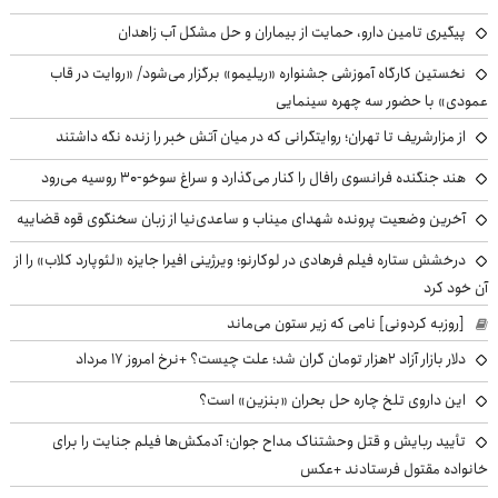
پیگیری تامین دارو، حمایت از بیماران و حل مشکل آب زاهدان
نخستین کارگاه آموزشی جشنواره «ریلیمو» برگزار می‌شود/ «روایت در قاب
عمودی» با حضور سه چهره سینمایی
از مزارشریف تا تهران؛ روایتگرانی که در میان آتش خبر را زنده نگه داشتند
هند جنگنده فرانسوی رافال را کنار می‌گذارد و سراغ سوخو-30 روسیه می‌رود
آخرین وضعیت پرونده شهدای میناب و ساعدی‌نیا از زبان سخنگوی قوه قضاییه
درخشش ستاره فیلم فرهادی در لوکارنو؛ ویرژینی افیرا جایزه «لئوپارد کلاب» را از
آن خود کرد
[روزبه کردونی] نامی که زیر ستون می‌ماند
دلار بازار آزاد ۲هزار تومان گران شد؛ علت چیست؟ +نرخ امروز ۱۷ مرداد
این داروی تلخ چاره حل بحران «بنزین» است؟
تأیید ربایش و قتل وحشتناک مداح جوان؛ آدمکش‌ها فیلم جنایت را برای
خانواده مقتول فرستادند +عکس