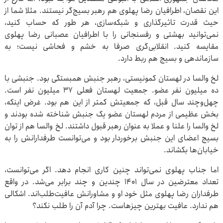
این نقصان، اطرافیان رضا پهلوی هم رهبر بسیج‌گر نیستند. مثلا شما از
حیث قدرت تاثیرگذاری و شبکه‌سازی، هر طور که حساب کنید،
نمی‌توانید بهشتی و رفسنجانی را با اطرافیان عصبانی رضا پهلوی
مقایسه کنید. انقلابی‌گری صرفا به خشم و فحاشی نیست؛ به
سازماندهی و بسیج هم ربط دارد.
لخ والسا در لهستان کمونیستی، رهبر جنبش همبستگی بود. جنبشی با
ده میلیون نفر عضو. جمعیت لهستان فعلی ۳۷ میلیون نفر است.
چهل‌وچند سال قبل، که جمعیتش کمتر از این هم بود. غرض اینکه،
بخش عظیمی از مردم لهستان عضو یک جنبش شناخته شده بودند و
لخ والسا را علنا و عملا به عنوان رهبر قبول داشتند. لخ والسا هم از توان
بسیج اعضای این جنبش برخوردار بود و می‌توانست طرفدارانش را به
خیابان‌ها بکشاند.
اما جناب پهلوی نمی‌تواند چنین کاری انجام دهد. اگر می‌توانست،
تعداد معترضین در سال ۱۴۰۱ چندین و چند برابر می‌شد. در واقع
طرفداران رضا پهلوی مثل خود او و مشاورانش عافیت‌طلب‌اند. اشکالی
هم ندارد. عافیت بهترین چیزهاست. چرا آدم آن را طلب نکند؟