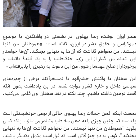
عصر ایران نوشت: رضا پهلوی در نشستی در واشنگتن، با موضوع
دموکراسی و حقوق بشر در ایران، گفته است: «هموطنان من تنها
نیستند. من نخواهم گذاشت که آن‌ها به تنهایی بجنگند. آن‌ها خواستار
این شدند من گذار از این رژیم جنگ‌طلب را به یک آیندۀ باثبات و
برخوردار از صلح عهده‌دار شوم. من این دعوت به رهبری را پذیرفته‌ام.»
این سخنان با واکنش خشم‌آلود یا تمسخرآکند برخی از چهره‌های
سیاسی داخل و خارج کشور مواجه شده. در این یادداشت بدون آنکه
قصد توهین داشته باشیم، چند نکته در نقد سخنان وی قلمی می‌کنیم.
نخست اینکه، لحن جملات رضا پهلوی حاکی از نوعی خودشیفتگی است
یا دست کم چنین چیزی را به ذهن مخاطب متبادر می‌سازد. اینکه کسی
بگوید "هموطنان من تنها نیستند. من نخواهم گذاشت آن‌ها به تنهایی
بجنگند"، گویی به دو چیز قائل است که قرار است مکمل یکدیگر باشند.