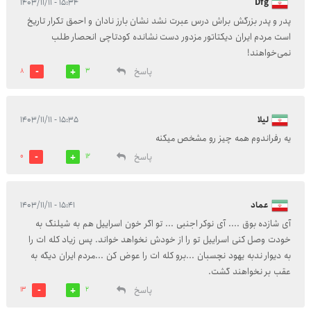
۱۵:۳۴ - ۱۴۰۳/۱۱/۱۱
Dfg
پدر و پدر بزرگش براش درس عبرت نشد نشان بارز نادان و احمق تکرار تاریخ
است مردم ایران دیکتاتور مزدور دست نشانده کودتاچی انحصار طلب
نمی‌خواهند!
پاسخ
8
3
لیلا
۱۵:۳۵ - ۱۴۰۳/۱۱/۱۱
یه رفراندوم همه چیز رو مشخص میکنه
پاسخ
0
12
عماد
۱۵:۴۱ - ۱۴۰۳/۱۱/۱۱
آی شازده بوق .... آی نوکر اجنبی ... تو اگر خون اسراییل هم به شیلنگ به
خودت وصل کنی اسراییل تو را از خودش نخواهد خواند. پس زیاد کله ات را
به دیوار ندبه یهود نچسبان ...برو کله ات را عوض کن ...مردم ایران دیگه به
عقب بر نخواهند گشت.
پاسخ
13
2