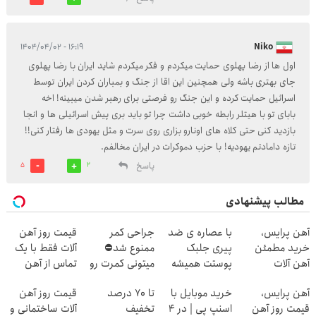
۱۶:۱۹ - ۱۴۰۴/۰۴/۰۲
Niko
اول ها از رضا پهلوی حمایت میکردم و فکر میکردم شاید ایران با رضا پهلوی
جای بهتری باشه ولی همچنین این اقا از جنگ و بمباران کردن ایران توسط
اسرائیل حمایت کرده و این جنگ رو فرصتی برای رهبر شدن میبینه! اخه
بابای تو با هیتلر رابطه خوبی داشت چرا تو باید بری پیش اسرائیلی ها و انجا
بازدید کنی حتی کلاه های اونارو بزاری روی سرت و مثل یهودی ها رفتار کنی!!
تازه دامادتم یهودیه! با حزب دموکرات در ایران مخالفم.
پاسخ
5
2
مطالب پیشنهادی
آهن پرایس،
با عصاره ی ضد
جراحی کمر
قیمت روز آهن
خرید مطمئن
پیری جلبک
ممنوع شد⛔
آلات فقط با یک
آهن آلات
پوستت همیشه
میتونی کمرت رو
تماس از آهن
جوونه!
در منزل درمان
پرایس
آهن پرایس،
خرید موبایل با
تا 70 درصد
قیمت روز آهن
کنی! 👈🏻
قیمت روز آهن
اسنپ پی | در ۴
تخفیف
آلات ساختمانی و
پرسش‌نامه