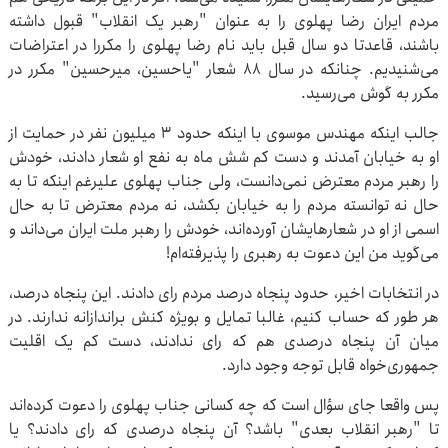
مردم ایران رضا پهلوی را به عنوان "رهبر یک انقلاب" قبول داشته
باشند، قاعدتا دو سال قبل باید نام رضا پهلوی را مکررا در اعتراضات
می‌شنیدیم. چنانکه در سال ۸۸ شعار "یاحسین، میرحسین" مکرر در
مکرر به گوش می‌رسید.
جالب اینکه مهندس موسوی با اینکه حدود ۳ میلیون نفر در حمایت از
او به خیابان آمدند و دست کم شش ماه به نفع او شعار دادند، خودش
را رهبر مردم معترض نمی‌دانست، ولی جناب پهلوی علیرغم اینکه تا به
حال نه توانسته مردم را به خیابان بکشد، نه مردم معترض تا به حال
اسمی از او در شعارهایشان آورده‌اند، خودش را رهبر ملت ایران می‌داند و
می‌گوید من این دعوت به رهبری را پذیرفته‌ام!
در انتخابات اخیر، حدود پنجاه درصد مردم رای دادند. این پنجاه درصد،
هر طور که حساب کنیم، غالبا تمایل و بویژه کنش براندازانه ندارند. در
میان آن پنجاه درصدی هم که رای ندادند، دست کم یک اقلیت
جمهوری‌خواه قابل توجه وجود دارد.
پس واقعا جای سؤال است که چه کسانی جناب پهلوی را دعوت کرده‌اند
تا "رهبر انقلاب بعدی" باشد؟ آن پنجاه درصدی که رای دادند؟ یا