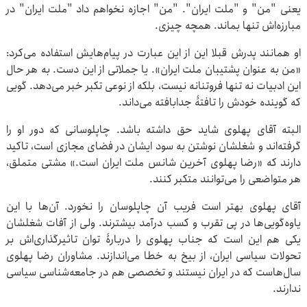
یعنی "من" و "ملت ایران". "من" اجازه نخواهم داد "ملت ایران" در
مبارزه‌اش تنها بماند. همچه چیزی.
او همانند پدرش قبلا این از این عبارت در پیام‌هایش استفاده می‌کرد:
«من به عنوان پشتیبان ملت ایران». یا جملاتی از این دست. به هر حال
این ادبیات نه تنها فروتنانه نیست، بلکه از نوعی تکبر خبر می‌دهد. گویی
که گوینده خودش را تافتۀ جدابافته می‌داند.
البته آقای پهلوی شاید حق داشته باشد. چاپلوسانی که دور او را
گرفته‌اند و شغلشان نوشتن به سود ایشان در فضای مجازی است، تاکید
دارند که «رضا پهلوی آخرین شانس ملت ایران است.» مشتی متملق،
هر متواضعی را می‌توانند متکبر کنند.
آقای پهلوی بهتر است فریب آن چاپلوسان را نخورد. آن‌ها با این
یاوه‌گویی‌ها در پی تقرب و کسب درآمد بیشترند. ولی از آفات شغلشان
یکی هم این است که جناب پهلوی را دربارۀ توان تاثیرگذاری‌اش بر
تحولات سیاسی ایران، از بیخ به خطا می‌اندازند. مشاوران رضا پهلوی
سال‌هاست که در ایران نیستند و تخصصی هم در جامعه‌شناسی سیاسی
ندارند.