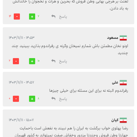
لعنت بر هرچی بهایی وطن فروش که بحرین و هرات و نخجوان را خاندانش
به باد دادن.
پاسخ
14
7
مسعود
۱۴:۵۳ - ۱۴۰۳/۱۱/۱۱
اونو نخان مطمئن باش شمارم نمیخان وگرنه ی رفراندوم بذارید ببینید چند
چندید
پاسخ
2
10
علی
۱۴:۵۷ - ۱۴۰۳/۱۱/۱۱
رفراندوم البته نه برای این مسئله برای خیلی چیزها
پاسخ
0
8
کیان
۱۵:۰۷ - ۱۴۰۳/۱۱/۱۱
رضا پهلوی خواب برگشت به ایران را هم نبیند به نفعش است باحمایت
چهارتا وطن فروش وچندتا مزدور وخفاش صفت نمیتواند به کشور قهرمان