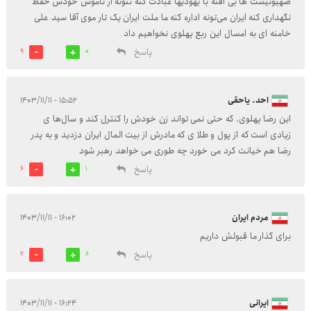
صهیونیست ها بی افته با یهودیها عبادت کنه نتونه از ناموس خودش حفظ
نگهداری کنه ایران می‌تونه اداره کنه ما ملت ایران یک تار موی آقا سید علی
خامنه ای به امسال این ربع پهلوی نخواهیم داد
پاسخ
9
0
احد. یاحقی
۱۵:۵۲ - ۱۴۰۳/۱۱/۱۱
این رضا پهلوی. که حتی نمی تواند زن خودش را کنترل کند و سال‌ها ی
زیادی است که از پول و طلا ی که مادرش از بیت المال ایران دزدید و به پدر
رضا هم خیانت کرد می خورد چه طوری می خواهد رهبر شود
پاسخ
6
1
مردم ایران
۱۶:۰۲ - ۱۴۰۳/۱۱/۱۱
برای گذار ما قبولش داریم
پاسخ
2
6
ایرانی
۱۶:۲۴ - ۱۴۰۳/۱۱/۱۱