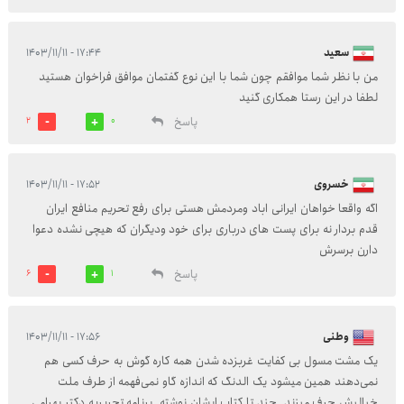
سعید
۱۷:۴۴ - ۱۴۰۳/۱۱/۱۱
من با نظر شما موافقم چون شما با این نوع گفتمان موافق فراخوان هستید
لطفا در این رستا همکاری گنید
پاسخ
2
0
خسروی
۱۷:۵۲ - ۱۴۰۳/۱۱/۱۱
اگه واقعا خواهان ایرانی اباد ومردمش هستی برای رفع تحریم منافع ایران
قدم بردار نه برای پست های درباری برای خود ودیگران که هیچی نشده دعوا
دارن برسرش
پاسخ
6
1
وطنی
۱۷:۵۶ - ۱۴۰۳/۱۱/۱۱
یک مشت مسول بی کفایت غربزده شدن همه کاره گوش به حرف کسی هم
نمی‌دهند همین میشود یک الدنگ که اندازه گاو نمی‌فهمه از طرف ملت
خیالیش حرف میزند .چند تا کتاب ایشان نوشته .برنامه تحریریه دکتر بهرامی