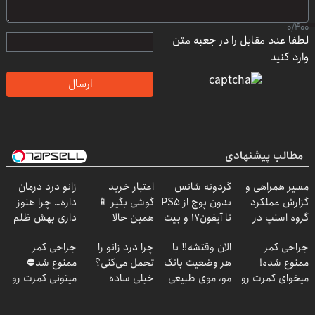
0
/
400
لطفا عدد مقابل را در جعبه متن
وارد کنید
ارسال
مطالب پیشنهادی
مسیر همراهی و
گردونه شانس
اعتبار خرید
زانو درد درمان
گزارش عملکرد
بدون پوچ از PS5
گوشی بگیر 📱
داره… چرا هنوز
گروه اسنپ در
تا آیفون17 و بیت
همین حالا
داری بهش ظلم
۱۴۰۴
کوین 🔥
درخواست اعتبار
می‌کنی؟
جراحی کمر
الان وقتشه‼️ با
چرا درد زانو را
جراحی کمر
بده 🎯
ممنوع شده!
هر وضعیت بانک
تحمل می‌کنی؟
ممنوع شد⛔
میخوای کمرت رو
مو، موی طبیعی
خیلی ساده
میتونی کمرت رو
در منزل درمان
بکار!
درمنزل درمانش
در منزل درمان
کنی؟
کن
کنی! 👈🏻