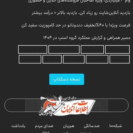
وام ۳ میلیاردی، ویژه صاحبان فروشگاه‌های آنلاین و حضوری
بازدید آنلاین‌شاپت رو زیاد کن، بازدید بالاتر = درآمد بیشتر
فرصت ویژه! با 40٪تخفیف دندوناتو در حد کامپوزیت سفید کن
مسیر همراهی و گزارش عملکرد گروه اسنپ در ۱۴۰۴
بازرسی جرثقیل
فرم ساز آنلاین
خرید مواد شیمیایی
امداد کرمان موتور
خرید یوسی
اقتصاد ایرانی
بهترین بروکر
ارز دیجیتال
بلیط اتوبوس
نسخه دسکتاپ
شبکه۱۰۰
صدسالگی
هم‌زبان
صدای مردم
یادداشت