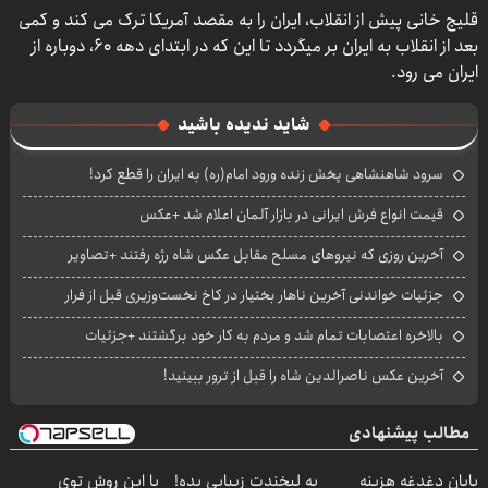
قلیچ خانی پیش از انقلاب، ایران را به مقصد آمریکا ترک می کند و کمی
بعد از انقلاب به ایران بر میگردد تا این که در ابتدای دهه ۶۰، دوباره از
ایران می رود.
شاید ندیده باشید
سرود شاهنشاهی پخش زنده ورود امام(ره) به ایران را قطع کرد!
قیمت انواع فرش ایرانی در بازار آلمان اعلام شد +عکس
آخرین روزی که نیروهای مسلح مقابل عکس شاه رژه رفتند +تصاویر
جزئیات خواندنی آخرین ناهار بختیار در کاخ نخست‌وزیری قبل از فرار
بالاخره اعتصابات تمام شد و مردم به کار خود برگشتند +جزئیات
آخرین عکس ناصرالدین شاه را قبل از ترور ببینید!
مطالب پیشنهادی
پایان دغدغه هزینه
به لبخندت زیبایی بده!
با این روش توی