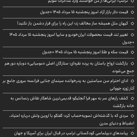
ترامپ: ایرانی‌ها از من خواستند وارد مذاکرات شویم
قیمت دلار بازار آزاد امروز پنجشنبه ۱۵ مرداد ۱۴۰۵ +جدول
کیهان مثل همیشه ساز مخالف زد؛ این راه را برای فرار دشمن باز نکنید!
تغییر تند قیمت محصولات ایران‌خودرو و سایپا امروز پنجشنبه ۱۵ مرداد ۱۴۰۵
+جدول
قیمت سکه و طلا امروز پنجشنبه ۱۵ مرداد ۱۴۰۵ +جدول
بازگشت ارواح باستان به پرده نقره‌ای؛ ستارگان اصلی «مومیایی» دوباره دور هم
جمع می‌شوند
ادای احترام سن سباستین به پدرخوانده سینمای جنایی فرانسه؛ مروری جامع بر
آثار ژوزه جووانی
کشف رازهای سر به مهر فرا آنجلیکو؛ قدیمی‌ترین شاهکار نقاش رنسانس به
خانه بازگشت
مردی که با گذشته‌اش تسویه‌حساب کرد؛ گفتگو با اروین ولش درباره اعتیاد،
انضباط و دنیای مدرن
پیامدهای دیپلماسی کودکستانی ترامپ در قبال ایران برای آمریکا و جهان