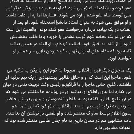
در ادامه، روزنامه‌ها تیتر می زنند که قلیچ خانی از شاهنشاه تقاضای
عفو کرده و بلافاصله، اعلام می شود که او به همراه دو بازیکن دیگر تیم
ملی توسط شاه عفو شده و آزاد می شوند. فشارها اما به او ادامه داشته
و او موفق نمی شود به عنوان استاد دانشرا استخدام شود. او بعد از
انقلاب در یک بیانیه درباره درخواست عفو گفته بود: «واقعیت این است
که من در یک لحظه شوم فریب دشمن را خورده و با طلب بخشایش
نمودن از شاه، به خلق خود خیانت کرده‌ام.» او البته در همین بیانیه
گفته بود که مقام های امنیتی تهدید کرده بودن بلایی سر همسر او
خواهند آورد.
یک ماجرای دیگر قبل از انقلاب، مربوط به کوچ این بازیکن به ترکیه می
شود. ماجرا این است که او و جلال طالبی پیشنهادی از یک تیم ترکیه ای
داشتند. قلیچ خانی ماجرا را با قراگوزلو رئیس وقت تربیت بدنی در میان
می گذارد اما بدون اطلاع او، بیانیه ای در روزنامه ها منتشر می شود که
در آن قلیچ خانی، گفته بود به خاطر شاه‌دوستی و میهن پرستی حاضر
به رفتن به ترکیه نیستیم. او بعد از انقلاب اعلام کرد که این نامه هم
بدون اطلاع توسط ساواک منتشر شده و او نقشی در نوشتن آن نداشته.
نامه مشابهی هم در همان تاریخ به نام جلال طالبی منتشر شده بود که
ادبیات مشابهی دارد.