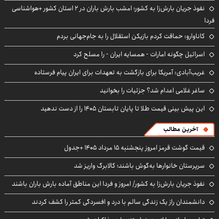
نفوذ جریان بارش‌زا به کشور؛ امشب بارش باران در ۲ استان کشور +هواشناسی
فردا
کاناوارو: حماقت کردم بازیکن استقلال را به جام‌جهانی بردم
اسرائیل چگونه امارات - همسایه ایران - را مسلح کرد
غریب‌آبادی: آمریکا برای بازگشت به تعهدات برای ایران پیام فرستاده
ساغر غلامی اعدام شد؟ جزئیات را بخوانید
این پیش بینی قیمت طلا تا پایان تابستان ۱۴۰۵ را از دست ندهید
آخرین مطالب
قیمت گوشت قرمز امروز پنجشنبه ۱۵ مرداد ۱۴۰۵ +جدول
سرپرستان خانوارها به‌گوش باشند؛ کالابرگ واریز شد
نفوذ جریان بارش‌زا به کشور/ امروز و فردا این مناطق آماده بارش باران باشند
دانشمندان راز یک زندگی سالم با درد و افسردگی کمتر را کشف کردند