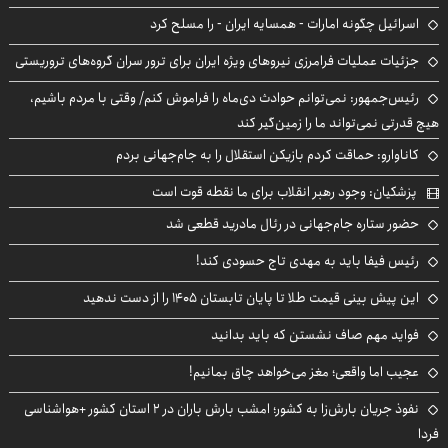
اسرائیل چگونه امارات - همسایه ایران - را مسلح کرد
جزئیات عملیات فرامرزی نیروهای ویژه ایران برای ترور سران گروه‌های تروریستی
رئیس‌جمهور: نمی‌توانم حوادث دی‌ماه را فراموش کنم/ وقتی با مردم باشیم،
هیچ قدرتی نمی‌تواند ما را زمین‌گیر کند
کاناوارو: حماقت کردم بازیکن استقلال را به جام‌جهانی بردم
پزشکیان: وجود رهبر انقلاب برای ما نقطه قوت است
حضور ستاره جام‌جهانی در رئال مادرید قطعی شد
رئیس فیفا باید به مهدی تاج حسودی کند!
این پیش بینی قیمت طلا تا پایان تابستان ۱۴۰۵ را از دست ندهید
فواید مهم صاف نشستن که باید بدانید
عجیب اما واقعی؛ مغز می‌خواهد چاق بمانیم!
نفوذ جریان بارش‌زا به کشور؛ امشب بارش باران در ۲ استان کشور +هواشناسی
فردا