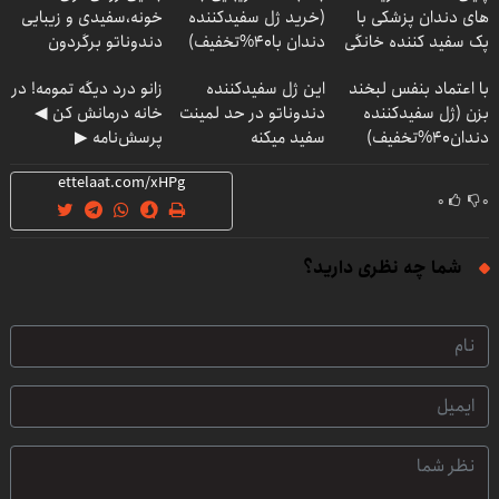
های دندان پزشکی با
(خرید ژل سفیدکننده
خونه،سفیدی و زیبایی
پک سفید کننده خانگی
دندان با40%تخفیف)
دندوناتو برگردون
(40%off)
با اعتماد بنفس لبخند
این ژل سفیدکننده
زانو درد دیگه تمومه! در
بزن (ژل سفیدکننده
دندوناتو در حد لمینت
خانه درمانش کن ◀
دندان40%تخفیف)
سفید میکنه
پرسش‌نامه ▶
(40%تخفیف)
۰
۰
شما چه نظری دارید؟