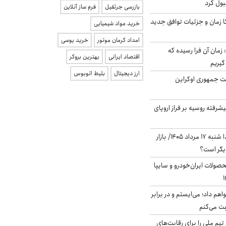
بول کرد
بازرسی جرثقیل
فرم ساز آنلاین
کا زمان و جزئیات توافق جدید
خرید مواد شیمیایی
امداد کرمان موتور
خرید یوسی
 زمان آن فرا رسیده که
اقتصاد ایرانی
بهترین بروکر
گیریم
ارز دیجیتال
بلیط اتوبوس
ست جمهوری اوکراین
گنده پیشرفته روسیه بر فراز اروپای
پیش‌بینی بورس فردا شنبه ۱۷ مرداد ۱۴۰۵/ بازار
یگر است؟
ولات ایران‌خودرو و سایپا
هم داد؛ می‌ایستم و در برابر
بت می‌کنم
تیم ملی را برای رقابت‌های