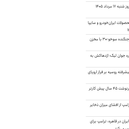
قیمت سکه و طلا امروز شنبه ۱۷ مرداد ۱۴۰۵
ولات ایران‌خودرو و سایپا
بُرد ۳۰۰۰ کیلومتری جنگنده سوخو-۳۰ با مخزن
ره جوان لیگ؛ اژدهاکش به
گنده پیشرفته روسیه بر فراز اروپای
ایران، ترامپ را به سرنوشت ۴۵ سال پیش کارتر
مپ از افشای میزان ذخایر
ران در قاهره: ترامپ برای
س می‌کند