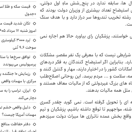
ها، سابقه ندارد در پنج_شش ماهِ اول دولتی،
 استیضاح تعداد بیشتری از وزیران دولت بودند که
+جدول
 رشته تخریب تندروها سر دراز دارد و با هدف سنگ
تکان شدید قیمت محص
شت.
امروز شنبه ۱۷ مرداد ۱۴۰۵
 خواستند، پزشکیان رای بیاورد حالا هم اجازه نمی
سوخت ۹.۶ تُنی
لت شرایطی نیست که با معرفی یک نفر مقصر، مشکلات
توافق سرخ‌ها با ستا
. بنابراین اگر استیضاح کنندگان به فکر دردهای
پرسپولیس می‌پیوندد
نات کشور را در اختیار دارند، مهار و کنترل کنند و
رزمایش ۱۰ جن
مه، سلامت و ... مردم برسد. این روحانی اصلاح‌طلب
مرکزی با مهمات واقعی
گاه های بزرگ غیردولتی که از مالیات معاف هستند و
قل مثل همه مالیات بدهند.
دچار می‌کند
ه ای را تحویل گرفته است. نمی گوید چقدر کسری
دلیل واقعی خشم ترا
شته، مواجهیم تا توقع داشته باشیم، پزشکیان و تیم
مهمات آمریکا چیست؟
در واقع بخش عمده ناترازی ها میراث دولت سیزدهم
دفتر حفاظت منافع ای
احیای توافق قبلی التما