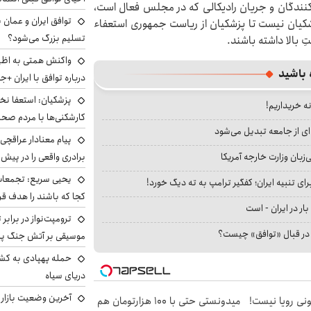
ح کنندگان و جریان رادیکالی که در مجلس فعال است،
توافق ایران و عمان ب
شکیان نیست تا پزشکیان از ریاست جمهوری استعفاء
تسلیم بزرگ می‌شود؟
ِ بالا داشته باشند.
واکنش همتی به اظهار
 باشید
درباره توافق با ایران +ج
پزشکیان: استعفا نخوا
نه خریداریم!
کارشکنی‌ها با مردم صح
ای از جامعه تبدیل می‌شود
پیام معنادار عراقچی:
بان وزارت خارجه آمریکا
برادری واقعی را در پیش 
یحیی سریع: تجمعات 
ای تنبیه ایران؛ کفگیر ترامپ به ته دیگ خورد!
کجا که باشند را هدف قر
بار در ایران - است
ترومپت‌نواز در برابر 
ا در قبال «توافق» چیست؟
موسیقی بر آتش جنگ پیر
حمله پهپادی به کشت
دریای سیاه
آخرین وضعیت بازار ار
هی 800 میلیونی رویا نیست!
میدونستی حتی با ۱۰۰ هزارتومان هم