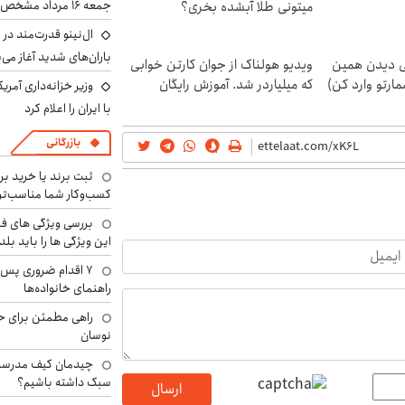
جمعه ۱۶ مرداد مشخص شد
میتونی طلا آبشده بخری؟
ال‌نینو قدرت‌مند در 
باران‌های شدید آغاز می
لی دیدن همین
ویدیو هولناک از جوان کارتن خوابی
مارتو وارد کن)
که میلیاردر شد. آموزش رایگان
وزیر خزانه‌داری آمری
با ایران را اعلام کرد
بازرگانی
ثبت برند یا خرید برن
کسب‌وکار شما مناسب‌ت
بررسی ویژگی های فن
این ویژگی ها را باید بلد
۷ اقدام ضروری پس 
راهنمای خانواده‌ها
راهی مطمئن برای ح
نوسان
چیدمان کیف مدرسه؛
سبک داشته باشیم؟
ارسال