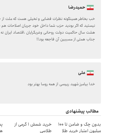
حمیدرضا
خب بخاطر همینگونه نظرات فضایی و تخیلی هست که ملت از جری
نیستید که اگر بودید حزب شما داخل خود جریان اصلاحات هم ب
هشت سال حاکمیت دولت روحانی وغربگرایان ،اقتصاد ایران نه
جناب همتی از مسببین آن فاجعه بود!!
علی
خدا بیامرز شهید رییسی از همه روسا بهتر بود
مطالب پیشنهادی
بدون چک و ضامن تا 100
خرید شمش 1 گرمی از
میلیون اعتبار خرید طلا
طلاسی
هز