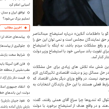
آسیایی اعلام کرد
توافق ایران و عمان ب
تسلیم بزرگ می‌شود؟
آخرین مطالب
با «اطلاعات آنلاین» درباره استیضاح عبدالناصر
پیامدهای حذف ارز تر
زیر حق نمایندگان مجلس است و نمی توان این حق را
ر و رفع مشکلات مردم باشد، نه اینکه با استیضاح
جلوگیری از پیامدها
رای تقویت باند سیاسی خود با استیضاح وزیر دولت
شرایط سخت بازنشست
تار کنار آمد.
فارن افرز: آمریکا بای
ین شش ماه تلاش های زیادی برای حل مشکلات
عقب‌نشینی از منطقه خ
در حل مسائل ریز و درشت اقتصادی تاثیرگذاری لازم
قیمت دلار بازار آزاد امروز شنب
ی موجود نیست. در واقع وزرای دیگر بخش اقتصاد که
رایط فعلی هستند با این حال بازندگان انتخابات به
انتقاد جمهوری اسلام
دولت: این باندهای خطرن
وال که تندروها چرا سراغ آقای همتی رفتند، گفت:
دهند و در واقع هدف از استیضاح برخورد با دولت
بارش باران آماده باشند