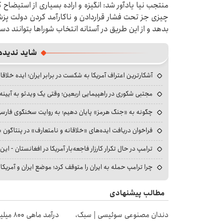
منتجب نیا یادآور شد: انگیزه و اراده بسیاری از استیضا
چیزی جز تحت فشار قراردادن و ناکارآمد کردن دولت پز
بدهد و از این طریق در آستانه انتخاب شوراها بتوانند دست
شاید ندیده
آشکارترین اعتراف آمریکا به شکست در برابر ایران؛ ایده خلاقا
مجتبی شکوری در راهپیمایی اربعین؛ وقتی یک ویدئو به آیینه‌
چگونه به «جنگ هرمز» پایان دهیم؛ به روایت سخنگوی فارسی‌ز
فراخوان دریافت ایده‌های «خلاقانه و نامتعارف» در پنتاگون بر
ترامپ در حال تکرار کارزار فاجعه‌بار آمریکا در افغانستان - این 
چرا ترامپ حمله به ایران را متوقف کرد؛ موضع ایران و آمریک
مطالب پیشنهادی
دندان مصنوعی سوئیسی | سبک،
درآمد ما