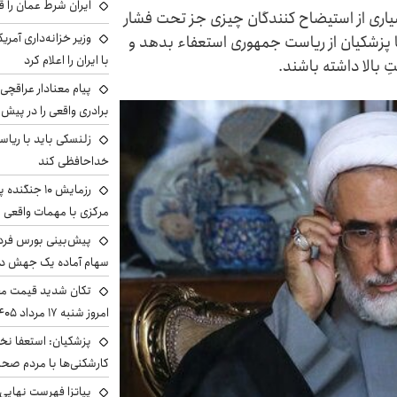
ایران شرط عمان را ق
یاری از استیضاح کنندگان چیزی جز تحت فشار
وزیر خزانه‌داری آمری
ا پزشکیان از ریاست جمهوری استعفاء بدهد و
با ایران را اعلام کرد
ِ بالا داشته باشند.
پیام معنادار عراقچی:
برادری واقعی را در پیش 
زلنسکی باید با ریا
خداحافظی کند
رزمایش ۱۰ جن
مرکزی با مهمات واقعی
سهام آماده یک جهش د
تکان شدید قیمت محص
امروز شنبه ۱۷ مرداد ۱۴۰۵
پزشکیان: استعفا نخوا
کارشکنی‌ها با مردم صح
پیاتزا فهرست نهایی 