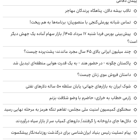
پیمان دفاعی
تالاب بیشه دالان، پناهگاه پرندگان مهاجر
تماس شبانه پورعلی‌گنجی با منصوریان؛ برنامه‌ها به هم ریخت!
پیش‌بینی بورس فردا شنبه ۱۷ مرداد ۱۴۰۵/ بازار سهام آماده یک جهش دیگر
است؟
چند میلیون ایرانی بالای ۴۵ سال مجرد ماندند؛ پشت‌پرده چیست؟
پاکستان چگونه - در حضور هند - به یک قدرت هوایی منطقه‌ای تبدیل شد
داستان فروش موی زنان چیست؟
شوک ایران به بازارهای جهانی؛ پایان سلطه ۵۰ ساله دلارهای نفتی
زارعی خطاب به خرازی: حاضرم با وضو شلاقت بزنم
سخنگوی کمیسیون امنیت ملی مجلس: تفاهم تنگه هرمز به مرحله نهایی رسید
دلال‌ها جای داروخانه را گرفتند/ داروهای کمیاب سر از بازار سیاه درآوردند
پیام تسلیت رئیس بنیاد ایران‌شناسی برای درگذشت روزنامه‌نگار پیشکسوت