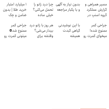
مسیر همراهی و
بدون نیاز به آگهی
چرا درد زانو را
۱ میلیارد اعتبار
گزارش عملکرد
و با یکبار مراجعه
تحمل می‌کنی؟
خرید طلا | بدون
گروه اسنپ در
خیلی ساده
ضامن و چک
۱۴۰۴
درمنزل درمانش
جراحی کمر
با این نوشیدنی
هر روز با زانو درد
جراحی کمر
کن
ممنوع شده!
گیاهی کبدت
بیدار می‌شی؟
ممنوع شد⛔
میخوای کمرت رو
همیشه
وقتشه برای
میتونی کمرت رو
در منزل درمان
پرقدرته55%تخفیف
همیشه درمانش
در منزل درمان
کنی؟
کنی✅فرم پر کن
کنی! 👈🏻
((پرسش‌نامه))
پرسش‌نامه