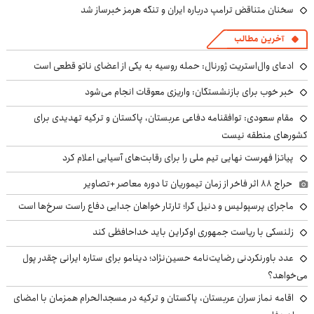
سخنان متناقض ترامپ درباره ایران و تنگه هرمز خبرساز شد
آخرین مطالب
ادعای وال‌استریت ژورنال: حمله روسیه به یکی از اعضای ناتو قطعی است
خبر خوب برای بازنشستگان: واریزی معوقات انجام می‌شود
مقام سعودی: توافقنامه دفاعی عربستان، پاکستان و ترکیه تهدیدی برای
کشورهای منطقه نیست
پیاتزا فهرست نهایی تیم ملی را برای رقابت‌های آسیایی اعلام کرد
حراج ۸۸ اثر فاخر از زمان تیموریان تا دوره معاصر +تصاویر
ماجرای پرسپولیس و دنیل گرا؛ تارتار خواهان جدایی دفاع راست سرخ‌ها است
زلنسکی با ریاست جمهوری اوکراین باید خداحافظی کند
عدد باورنکردنی رضایت‌نامه حسین‌نژاد؛ دینامو برای ستاره ایرانی چقدر پول
می‌خواهد؟
اقامه نماز سران عربستان، پاکستان و ترکیه در مسجدالحرام همزمان با امضای