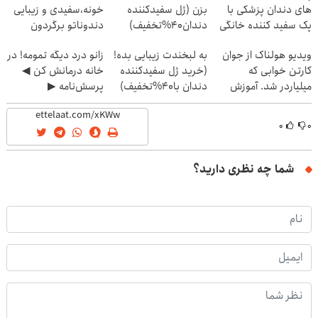
های دندان پزشکی با
بزن (ژل سفیدکننده
خونه،سفیدی و زیبایی
پک سفید کننده خانگی
دندان40%تخفیف)
دندوناتو برگردون
(40%off)
ویدیو هولناک از جوان
به لبخندت زیبایی بده!
زانو درد دیگه تمومه! در
کارتن خوابی که
(خرید ژل سفیدکننده
خانه درمانش کن ◀
میلیاردر شد. آموزش
دندان با40%تخفیف)
پرسش‌نامه ▶
رایگان
۰
۰
شما چه نظری دارید؟