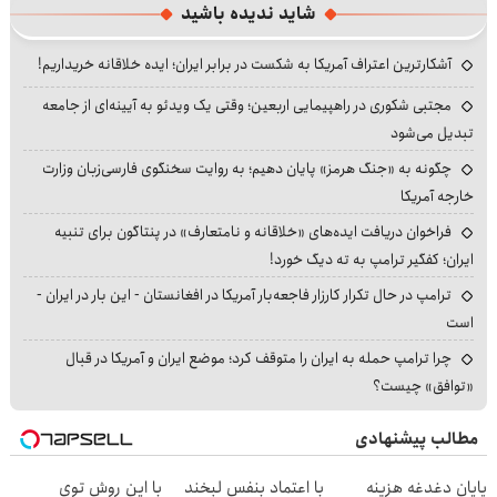
شاید ندیده باشید
آشکارترین اعتراف آمریکا به شکست در برابر ایران؛ ایده خلاقانه خریداریم!
مجتبی شکوری در راهپیمایی اربعین؛ وقتی یک ویدئو به آیینه‌ای از جامعه
تبدیل می‌شود
چگونه به «جنگ هرمز» پایان دهیم؛ به روایت سخنگوی فارسی‌زبان وزارت
خارجه آمریکا
فراخوان دریافت ایده‌های «خلاقانه و نامتعارف» در پنتاگون برای تنبیه
ایران؛ کفگیر ترامپ به ته دیگ خورد!
ترامپ در حال تکرار کارزار فاجعه‌بار آمریکا در افغانستان - این بار در ایران -
است
چرا ترامپ حمله به ایران را متوقف کرد؛ موضع ایران و آمریکا در قبال
«توافق» چیست؟
مطالب پیشنهادی
پایان دغدغه هزینه
با اعتماد بنفس لبخند
با این روش توی