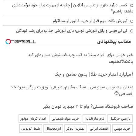
کسب درآمد دلاری از تدریس آنلاین | چگونه از مهارت زبان خود درآمد دلاری
داشته باشیم؟
آموزش نکات مهم قبل از خرید فالوور اینستاگرام
لی لی فومی و پازل آموزشی فومی؛ بازی آموزشی جذاب برای رشد کودکان
مطالب پیشنهادی
خبر خوش برای افراد مبتلا به کبد چرب!دمنوش سم زدای کبد
با55%تخفیف
۱ میلیارد اعتبار خرید طلا | بدون ضامن و چک
دندان مصنوعی سوئیسی | سبک، مقاوم، طبیعی! ویزیت رایگان+پرداخت
اقساطی😍
صاحب فروشگاه هستی؟ وام تا ۳ میلیارد تومان بگیر
بازرسی جرثقیل
فرم ساز آنلاین
خرید مواد شیمیایی
امداد کرمان موتور
خرید یوسی
اقتصاد ایرانی
بهترین بروکر
ارز دیجیتال
بلیط اتوبوس