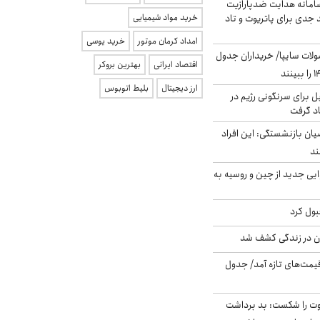
امانه هدایت ضدپارازیت
جدی برای پاتریوت و تاد
خرید مواد شیمیایی
امداد کرمان موتور
خرید یوسی
لات سایپا/ خریداران جدول
اقتصاد ایرانی
بهترین بروکر
ارز دیجیتال
بلیط اتوبوس
ل برای سرنگونی رژیم در
اد گرفت
یان بازنشستگی: این افراد
ایی جدید از چین و روسیه به
بول کرد
دن در زندگی کشف شد
 قیمت‌های تازه آمد/ جدول
ت را شکست: بد برداشت