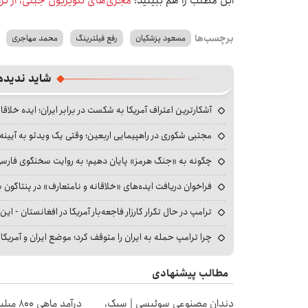
ابن مطلب را هم ببینید:
مجری‌های تلویزیون جبلی، از ت
برچسب‌ها
مسعود پزشکیان
رفع فیلترینگ
محمد مهاجری
شاید ندیده
آشکارترین اعتراف آمریکا به شکست در برابر ایران؛ ایده خلاقا
مجتبی شکوری در راهپیمایی اربعین؛ وقتی یک ویدئو به آیینه‌
چگونه به «جنگ هرمز» پایان دهیم؛ به روایت سخنگوی فارسی‌ز
فراخوان دریافت ایده‌های «خلاقانه و نامتعارف» در پنتاگون بر
ترامپ در حال تکرار کارزار فاجعه‌بار آمریکا در افغانستان - این 
چرا ترامپ حمله به ایران را متوقف کرد؛ موضع ایران و آمریک
مطالب پیشنهادی
دندان مصنوعی سوئیسی | سبک،
درآمد ما