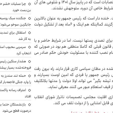
یکی دیگر از موانعی که بر سرراه دولت وجود دارد قانون انتصابات است که در پاییز سال ۱۴۰۱ و شلوغی های آن
چرا عملیات خشم حما
شرایط خاص آن دوره، متوجهش نشدند.
بن‌بست خورد
 خنده دار است که رئیس جمهور به عنوان بالاترین
جنگنده سبک روسیه 
مقام کشور پس از رهبری، اختیار ندارد همکاران خود را برگزیند کمااینکه هم اینک و ۶ماه بعد از تشکیل دولت
جایگزین سوخو می‌شود؟
استقلال برای تمدید ق
به کار شد
رای تصدی پستها نیست، اما در شرایط حاضر و با
 قانون قبلی که کاملا منطقی هم بود در صورتی که
سرمربی محبوب استقل
 مقام نصب کننده با مسئولیت خودش حکم صادر می
انتخاب کرد
هشدار سنگین رئیس ا
فروخته‌شده بسیار بیشتر
 شده در مظان سیاسی کاری قرار دارند راه برون رفت
ص رئیس جمهور یا فردی که امین اوست بسپارند و
حمله تند سندرز به ت
یشه بگیر" می تواند اولا دولت را مدتها بلاتکلیف
را وارد جنگی فاجعه‌بار کر
از قیف استعلام عبور می کنند معرفی نماید.
اعتراف رسانه پاکستان
افتاد
سازی اقلیت مجلس، تصمیمات ناتراز شورای انقلاب
 قابل اعتنایی را از دولت تلف می کند.
بازنشستگان حتما بخ
درصورت قطع می‌شود