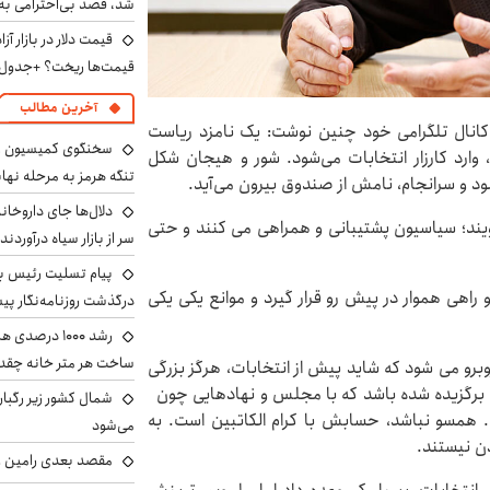
شد، قصد بی‌احترامی به 
قیمت‌ها ریخت؟ +جدول
آخرین مطالب
 کانال تلگرامی خود چنین نوشت: یک نامزد ریاست
سخنگوی کمیسیون ا
، وارد کارزار انتخابات می‌شود. شور و هیجان شکل
تنگه هرمز به مرحله نها
شود و سرانجام، نامش از صندوق بیرون می‌آید.
دلال‌ها جای داروخانه
یند؛ سیاسیون پشتیبانی و همراهی می کنند و حتی
سر از بازار سیاه درآوردند
پیام تسلیت رئیس بنی
راهی هموار در پیش رو قرار گیرد و موانع یکی یکی
درگذشت روزنامه‌نگار پ
رشد ۱۰۰۰ درص
ساخت هر متر خانه چقد
برو می شود که شاید پیش از انتخابات، هرگز بزرگی
ی برگزیده شده باشد که با مجلس و نهادهایی چون
شمال کشور زیر رگبار
مسو نباشد، حسابش با کرام الکاتبین است. به
می‌شود
دن نیستند.
مقصد بعدی رامین رض