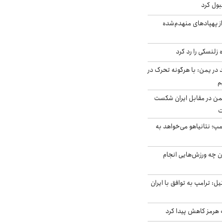
بول کرد
ز پهپادهای منهدم‌شده
زلنسکی را رد کرد
در یمن: با هرگونه تحرک در
م
من در مقابل ایران شکست
ت
مپ؛ نتانیاهو می‌خواهد به
ن چه ورزش‌هایی انجام
نال ۱۴ اسرائیل: ترامپ به توافق با ایران
ه هرمز کاهش پیدا کرد