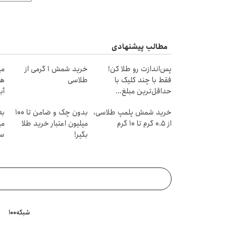
مطالب پیشنهادی
پس‌اندازت رو طلا کن!
خرید شمش 1 گرمی از
فقط با چند کلیک با
طلاسی
هز
حداقل‌ترین مبلغ...
آب
خرید شمش پلمپ طلاسی،
بدون چک و ضامن تا 100
به
از ۰.۵ گرم تا ۱۰ گرم
میلیون اعتبار خرید طلا
می
بگیر!
سر
شبکه۱۰۰