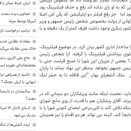
 انتخابات، بسیار کم وعده داد اما ملموس ترینش
ایران شرط عمان را ق
 که به او رای نداده اند رفع و حذف فیلترینگ بود
شود اما جز رفع فیلتر دو اپلیکیشن که یکی اش اصلا
تصاویر دیده نشده ا
فراوانی از دولت بخصوص شخص رئیس جمهور و وزیر
آمریکا توسط سپاه
کشور دیگری وجود داشت ظرف کمتر از یک دقیقه و با
ترامپ درخواست تازه 
معادله نظامی جدید 
 ساختار اداری کشور بیان کرد. در موضوع فیلترینگ،
خاک یمن مقابله می‌کنی
لوی برداشتن فیلترینگ را گرفته. آیا شخص رئیس
حاج علی اکبری: دش
؟ بعضی از عزیزان این شورا تا صبح قیامت حتی با
مفتضحانه‌ای خورده اس
یس جمهور بخواهد منتظر این نهاد بماند تا پایان
ملک الشعرای بهار، "این قافله تا به حشر لنگ
ناامید از همراهی ترا
تنهایی با ایران بجنگد؟
سالمندان در تابستا
رد: نخست اینکه مانند ورزشکاران دو میدانی که در
دهند؟
رند، آقای پزشکیان هم با قدرت از روی مانع شورای
که تلاش کند با لابی،برخی اعضای کنونی شورا را با
ادعای کا
بجا کند. البته می تواند هر دو اقدام را نیز همزمان
نزدیک می‌شود
تردد کشتی‌ها از تنگ