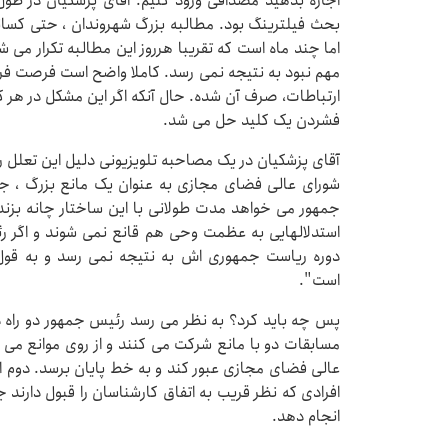
اجازه بدهید مصداقی ورود کنیم. آقای پزشکیان در طول
بحث فیلترینگ بود. مطالبه بزرگ شهروندان ، حتی کسانی
اما چند ماه است که تقریبا هرروز این مطالبه تکرار می 
مهم نبود به نتیجه نمی رسد. کاملا واضح است فرصت 
ارتباطات، صرف آن شده. حال آنکه اگر این مشکل در هر 
فشردن یک کلید حل می شد.
آقای پزشکیان در یک مصاحبه تلویزیونی دلیل این تعلل را
شورای عالی فضای مجازی به عنوان یک مانع بزرگ ، ج
جمهور می خواهد مدت طولانی با این ساختار چانه بزند
استدلالهایی به عظمت وحی هم قانع نمی شوند و اگر رئ
دوره ریاست جمهوری اش به نتیجه نمی رسد و به قول 
است".
پس چه باید کرد؟ به نظر می رسد رئیس جمهور دو راه دا
مسابقات دو با مانع شرکت می کنند و از روی موانع می پ
عالی فضای مجازی عبور کند و به خط پایان برسد. دوم این
افرادی که نظر قریب به اتفاق کارشناسان را قبول دارند جا
انجام دهد.