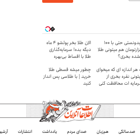
میدونستی حتی با ۱۰۰
الان طلا بخر پولشو 4 ماه
ارتومان هم میتونی طلا
دیگه بده! سرمایه‌گذاری
شده بخری؟
طلا با اقساط بی‌بهره
 هر اندازه ای که میخوای
چطور میشه قسطی طلا
تونی نقره بخری از
خرید | با طلاسی پس انداز
مایه ات محافظت کنی
کنید
صدسالگی
هم‌زبان
صدای مردم
یادداشت
انتشارات
آرشیو