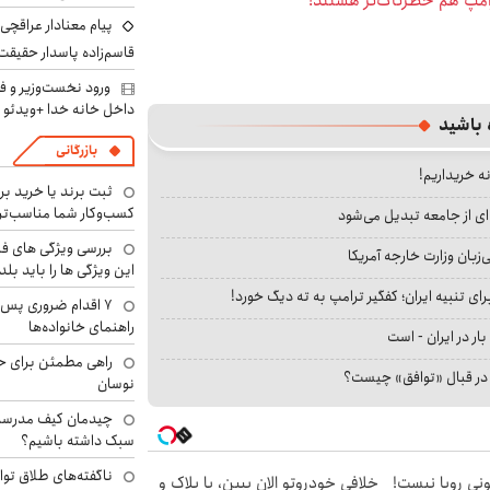
رامپ هم خطرناک‌تر هستند!
پیام معنادار عراقچی د
قاسم‌زاده پاسدار حقیقت
ورود نخست‌وزیر و ف
داخل خانه خدا +ویدئو
 باشید
بازرگانی
نه خریداریم!
ثبت برند یا خرید برن
کسب‌وکار شما مناسب‌ت
ای از جامعه تبدیل می‌شود
بررسی ویژگی های فن
بان وزارت خارجه آمریکا
این ویژگی ها را باید بلد
ای تنبیه ایران؛ کفگیر ترامپ به ته دیگ خورد!
۷ اقدام ضروری پس 
راهنمای خانواده‌ها
بار در ایران - است
راهی مطمئن برای ح
ا در قبال «توافق» چیست؟
نوسان
چیدمان کیف مدرسه؛
سبک داشته باشیم؟
ناگفته‌های طلاق توا
هی 800 میلیونی رویا نیست!
خلافی خودروتو الان ببین، با پلاک و